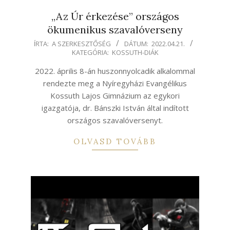
„Az Úr érkezése” országos
ökumenikus szavalóverseny
2022-
ÍRTA:
A SZERKESZTŐSÉG
DÁTUM:
2022.04.21.
KATEGÓRIA:
KOSSUTH-DIÁK
04-
21
2022. április 8-án huszonnyolcadik alkalommal
rendezte meg a Nyíregyházi Evangélikus
Kossuth Lajos Gimnázium az egykori
igazgatója, dr. Bánszki István által indított
országos szavalóversenyt.
OLVASD TOVÁBB