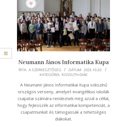
Neumann János Informatika Kupa
2025-
ÍRTA:
A SZERKESZTŐSÉG
DÁTUM:
2025.10.20.
KATEGÓRIA:
KOSSUTH-DIÁK
10-
20
A Neumann János Informatikai Kupa sokszínű
országos verseny, amelyet evangélikus iskolák
csapatai számára rendeznek meg azzal a céllal,
hogy fejlesszék az informatikai kompetenciát, a
csapatmunkát és támogassák a tehetséges
diákokat.