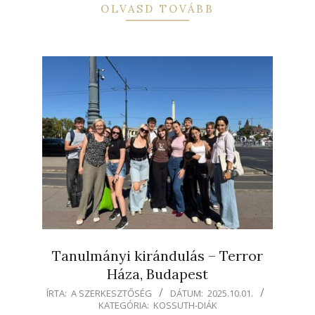
OLVASD TOVÁBB
Tanulmányi kirándulás – Terror
Háza, Budapest
2025-
ÍRTA:
A SZERKESZTŐSÉG
DÁTUM:
2025.10.01.
KATEGÓRIA:
KOSSUTH-DIÁK
10-