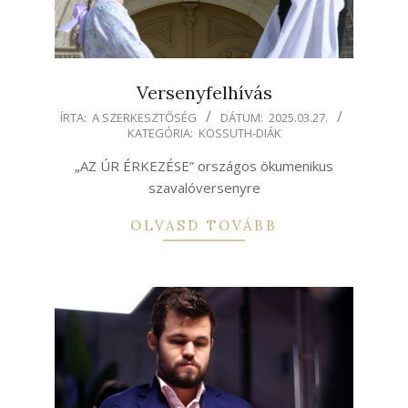
Versenyfelhívás
2025-
ÍRTA:
A SZERKESZTŐSÉG
DÁTUM:
2025.03.27.
KATEGÓRIA:
KOSSUTH-DIÁK
03-
27
„AZ ÚR ÉRKEZÉSE” országos ökumenikus
szavalóversenyre
OLVASD TOVÁBB