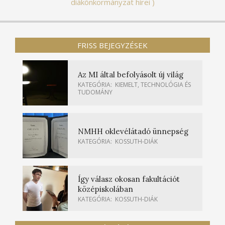
diákönkormányzat hírei
FRISS BEJEGYZÉSEK
Az MI által befolyásolt új világ
KATEGÓRIA:
KIEMELT
,
TECHNOLÓGIA ÉS
TUDOMÁNY
NMHH oklevélátadó ünnepség
KATEGÓRIA:
KOSSUTH-DIÁK
Így válasz okosan fakultációt
középiskolában
KATEGÓRIA:
KOSSUTH-DIÁK