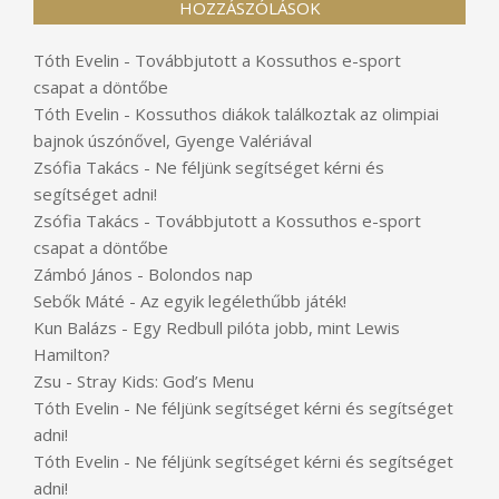
HOZZÁSZÓLÁSOK
Tóth Evelin
-
Továbbjutott a Kossuthos e-sport
csapat a döntőbe
Tóth Evelin
-
Kossuthos diákok találkoztak az olimpiai
bajnok úszónővel, Gyenge Valériával
Zsófia Takács
-
Ne féljünk segítséget kérni és
segítséget adni!
Zsófia Takács
-
Továbbjutott a Kossuthos e-sport
csapat a döntőbe
Zámbó János
-
Bolondos nap
Sebők Máté
-
Az egyik legélethűbb játék!
Kun Balázs
-
Egy Redbull pilóta jobb, mint Lewis
Hamilton?
Zsu
-
Stray Kids: God’s Menu
Tóth Evelin
-
Ne féljünk segítséget kérni és segítséget
adni!
Tóth Evelin
-
Ne féljünk segítséget kérni és segítséget
adni!