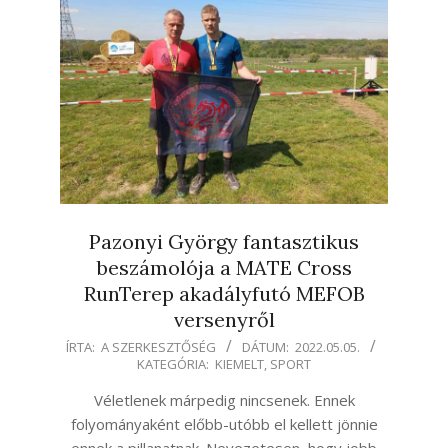
Pazonyi György fantasztikus
beszámolója a MATE Cross
RunTerep akadályfutó MEFOB
versenyről
2022-
ÍRTA:
A SZERKESZTŐSÉG
DÁTUM:
2022.05.05.
KATEGÓRIA:
KIEMELT
,
SPORT
05-
05
Véletlenek márpedig nincsenek. Ennek
folyományaként előbb-utóbb el kellett jönnie
ennek a pillanatnak. Nevezetesen, hogy jobb