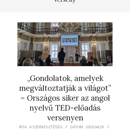
„Gondolatok, amelyek
megváltoztatják a világot”
– Országos siker az angol
nyelvű TED-előadás
versenyen
2026-
ÍRTA:
A SZERKESZTŐSÉG
DÁTUM:
2026.04.29.