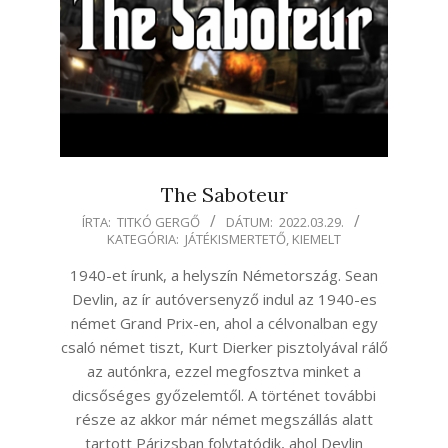
The Saboteur
2022-
ÍRTA:
TITKÓ GERGŐ
DÁTUM:
2022.03.29.
KATEGÓRIA:
JÁTÉKISMERTETŐ
,
KIEMELT
03-
29
1940-et írunk, a helyszín Németország. Sean
Devlin, az ír autóversenyző indul az 1940-es
német Grand Prix-en, ahol a célvonalban egy
csaló német tiszt, Kurt Dierker pisztolyával rálő
az autónkra, ezzel megfosztva minket a
dicsőséges győzelemtől. A történet további
része az akkor már német megszállás alatt
tartott Párizsban folytatódik, ahol Devlin