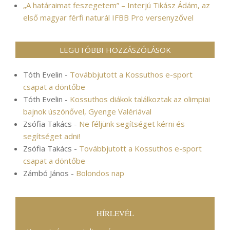
„A határaimat feszegetem” – Interjú Tikász Ádám, az
első magyar férfi naturál IFBB Pro versenyzővel
LEGUTÓBBI HOZZÁSZÓLÁSOK
Tóth Evelin
-
Továbbjutott a Kossuthos e-sport
csapat a döntőbe
Tóth Evelin
-
Kossuthos diákok találkoztak az olimpiai
bajnok úszónővel, Gyenge Valériával
Zsófia Takács
-
Ne féljünk segítséget kérni és
segítséget adni!
Zsófia Takács
-
Továbbjutott a Kossuthos e-sport
csapat a döntőbe
Zámbó János
-
Bolondos nap
HÍRLEVÉL