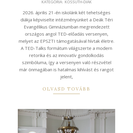
KATEGÓRIA:
KOSSUTH-DIÁK
04-
29
2026. április 21-én iskolánk két tehetséges
diákja képviselte intézményünket a Deák Téri
Evangélikus Gimnáziumban megrendezett
országos angol TED-előadás versenyen,
melyet az EPSZTI támogatásával hívtak életre.
A TED-Talks formátum világszerte a modern
retorika és az innovatív gondolkodás
szimbóluma, így a versenyen való részvétel
már önmagában is hatalmas kihívást és rangot
jelent,
OLVASD TOVÁBB