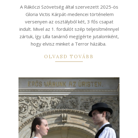
01
A Rákóczi Szövetség által szervezett 2025-ös
Gloria Victis Kárpát-medencei történelem
versenyen az osztályból két, 3 fős csapat
indult. Mivel az 1. fordulót szép teljesítménnyel
zártuk, így Lilla tanárnő megígérte jutalomként,
hogy elvisz minket a Terror házába.
OLVASD TOVÁBB