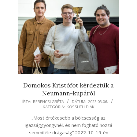
Domokos Kristófot kérdeztük a
Neumann-kupáról
2023-
ÍRTA:
BERENCSI GRÉTA
DÁTUM:
2023.03.06.
KATEGÓRIA:
KOSSUTH-DIÁK
03-
06
„Most értékesebb a bölcsesség az
igazsággyöngynél, és nem fogható hozzá
semmiféle drágaság” 2022. 10. 19-én