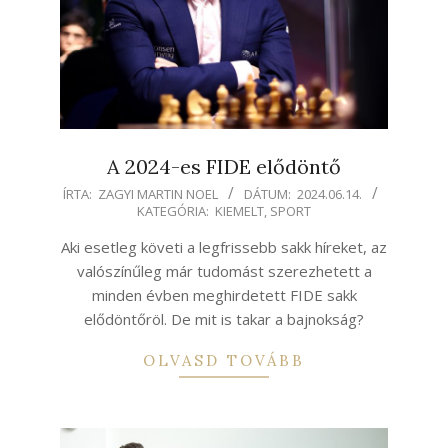
A 2024-es FIDE elődöntő
2024-
ÍRTA:
ZAGYI MARTIN NOEL
DÁTUM:
2024.06.14.
KATEGÓRIA:
KIEMELT
,
SPORT
06-
14
Aki esetleg követi a legfrissebb sakk híreket, az
valószínűleg már tudomást szerezhetett a
minden évben meghirdetett FIDE sakk
elődöntőröl. De mit is takar a bajnokság?
OLVASD TOVÁBB