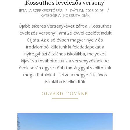
„Kossuthos levelezős verseny”
2023-
ÍRTA:
A SZERKESZTŐSÉG
DÁTUM:
2023.02.03.
KATEGÓRIA:
KOSSUTH-DIÁK
02-
03
Újabb sikeres verseny-évet zárt a „Kossuthos
levelezős verseny”, ami 25 évvel ezelőtt indult
útjára. Az első évben magyar nyelv és
irodalomból küldtünk ki feladatlapokat a
nyíregyházi általános iskolákba, melyeket
kijavítva továbbítottunk a versenyzőknek. Az
évek során egyre több tantárggyal szólítottuk
meg a fiatalokat, illetve a megye általános
iskoláiba is elküldtük
OLVASD TOVÁBB