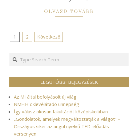
OLVASD TOVÁBB
Bejegyzések
1
2
Következő
lapozása
Search
LEGUTÓBBI BEJEGYZÉSEK
Az MI által befolyásolt új világ
NMHH oklevélátadó ünnepség
Így válasz okosan fakultációt középiskolában
„Gondolatok, amelyek megváltoztatják a világot” –
Országos siker az angol nyelvű TED-előadás
versenyen