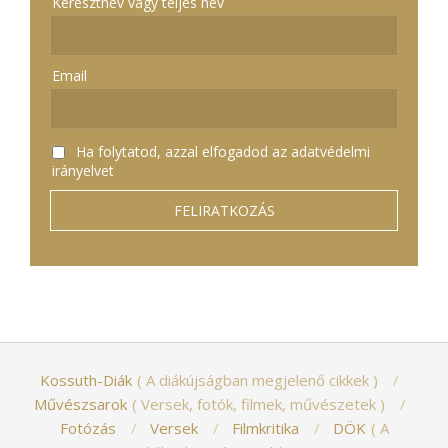
Keresztnév vagy teljes név
Email
Ha folytatod, azzal elfogadod az adatvédelmi
irányelvet
Kossuth-Diák
A diákújságban megjelenő cikkek
Művészsarok
Versek, fotók, filmek, művészetek
Fotózás
Versek
Filmkritika
DÖK
A