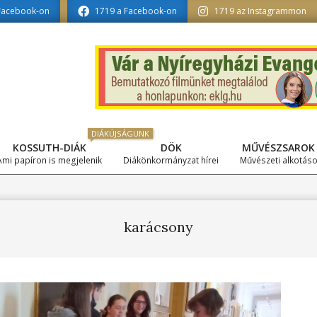
rmatika tagozat szerkesztésében
Facebook-on
1719 a Facebook-on
1719 az Instagrammon
DIÁKÚJSÁGUNK
KOSSUTH-DIÁK
DÖK
MŰVÉSZSAROK
Primary
Ami papíron is megjelenik
Diákönkormányzat hírei
Művészeti alkotás
Navigation
Menu
karácsony