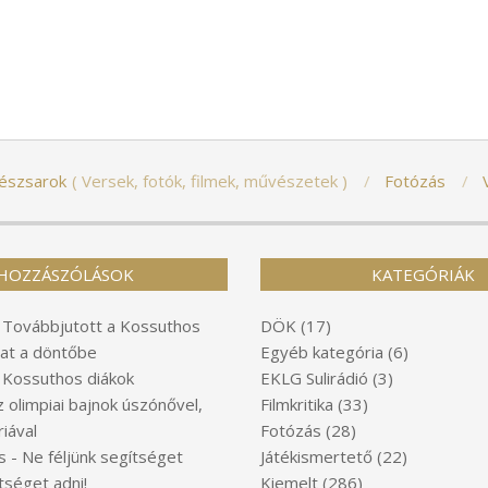
észsarok
Versek, fotók, filmek, művészetek
Fotózás
HOZZÁSZÓLÁSOK
KATEGÓRIÁK
-
Továbbjutott a Kossuthos
DÖK
(17)
at a döntőbe
Egyéb kategória
(6)
-
Kossuthos diákok
EKLG Sulirádió
(3)
z olimpiai bajnok úszónővel,
Filmkritika
(33)
iával
Fotózás
(28)
s
-
Ne féljünk segítséget
Játékismertető
(22)
tséget adni!
Kiemelt
(286)