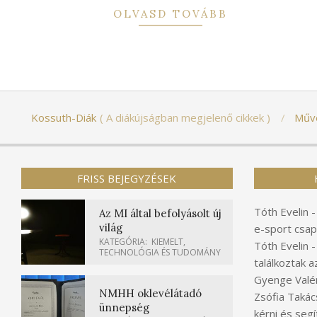
OLVASD TOVÁBB
Kossuth-Diák
A diákújságban megjelenő cikkek
Műv
FRISS BEJEGYZÉSEK
Tóth Evelin
Az MI által befolyásolt új
világ
e-sport csap
KATEGÓRIA:
KIEMELT
,
Tóth Evelin
TECHNOLÓGIA ÉS TUDOMÁNY
találkoztak a
Gyenge Valér
NMHH oklevélátadó
Zsófia Takác
ünnepség
kérni és segí