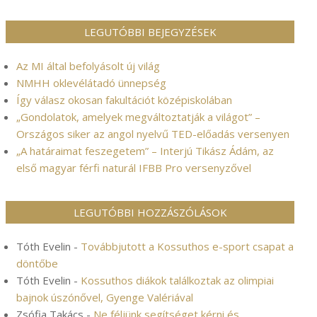
LEGUTÓBBI BEJEGYZÉSEK
Az MI által befolyásolt új világ
NMHH oklevélátadó ünnepség
Így válasz okosan fakultációt középiskolában
„Gondolatok, amelyek megváltoztatják a világot” –
Országos siker az angol nyelvű TED-előadás versenyen
„A határaimat feszegetem” – Interjú Tikász Ádám, az
első magyar férfi naturál IFBB Pro versenyzővel
LEGUTÓBBI HOZZÁSZÓLÁSOK
Tóth Evelin
-
Továbbjutott a Kossuthos e-sport csapat a
döntőbe
Tóth Evelin
-
Kossuthos diákok találkoztak az olimpiai
bajnok úszónővel, Gyenge Valériával
Zsófia Takács
-
Ne féljünk segítséget kérni és