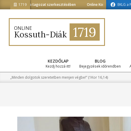
Skip
informatika tagozat szerkesztésében
1719
Online Kossuth-Diák a médiainfo
EKLG a 
to
content
1719
ONLINE
Kossuth-Diák
KEZDŐLAP
BLOG
Kezdj hozzá itt!
Bejegyzések időrendben
„Minden dolgotok szeretetben menjen végbe!” (1Kor 16,14)