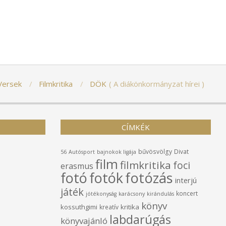
Versek
Filmkritika
DÖK
A diákönkormányzat hírei
CÍMKÉK
bűvösvölgy
Divat
56
Autósport
bajnokok ligája
film
filmkritika
foci
erasmus
fotó
fotók
fotózás
interjú
játék
koncert
jótékonyság
karácsony
kirándulás
könyv
kossuthgimi
kritika
kreatív
labdarúgás
könyvajánló