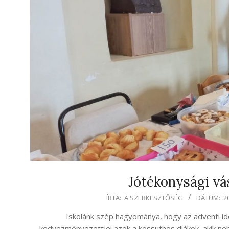
Jótékonysági vá
2022-
ÍRTA:
A SZERKESZTŐSÉG
DÁTUM:
2
12-
Iskolánk szép hagyománya, hogy az adventi i
14
kedvezményezettjei azok a kossuthos diákok, akik ne