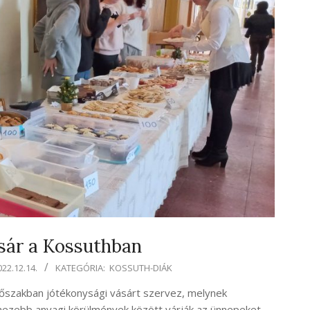
sár a Kossuthban
022.12.14.
KATEGÓRIA:
KOSSUTH-DIÁK
dőszakban jótékonysági vásárt szervez, melynek
hezebb anyagi körülmények között várják az ünnepeket.