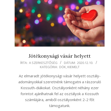
Jótékonysági vásár helyett
2020-
ÍRTA:
A SZERKESZTŐSÉG
DÁTUM:
2020.12.10.
KATEGÓRIA:
DÖK
,
KIEMELT
12-
10
Az elmaradt jótékonysági vásár helyett osztály-
adományokkal szeretnénk támogatni a rászoruló
Kossuth-diákokat. Osztályonként néhány ezer
forintot ajánlhatnak fel az osztályok a Kossuth
számlájára, amiből osztályonként 2-2 főt
támogatunk.