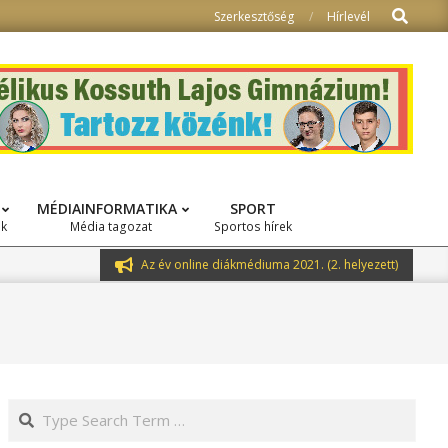
Search
Szerkesztőség
Hírlevél
MÉDIAINFORMATIKA
SPORT
ok
Média tagozat
Sportos hírek
Az év online diákmédiuma 2021. (2. helyezett)
Search