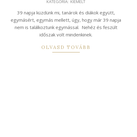
KATEGÓRIA:
KIEMELT
12-
18
39 napja küzdünk mi, tanárok és diákok együtt,
egymásért, egymás mellett, úgy, hogy már 39 napja
nem is találkoztunk egymással. Nehéz és feszült
időszak volt mindenkinek.
OLVASD TOVÁBB