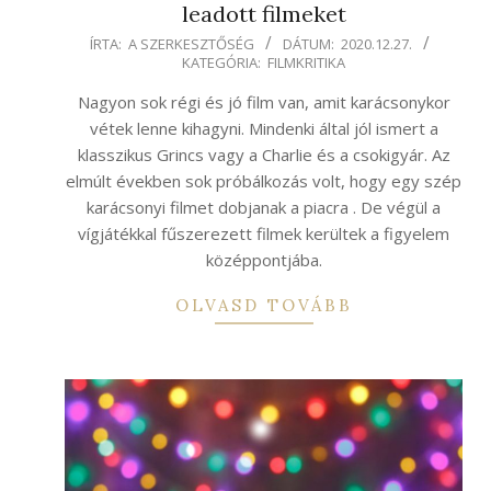
leadott filmeket
2020-
ÍRTA:
A SZERKESZTŐSÉG
DÁTUM:
2020.12.27.
KATEGÓRIA:
FILMKRITIKA
12-
27
Nagyon sok régi és jó film van, amit karácsonykor
vétek lenne kihagyni. Mindenki által jól ismert a
klasszikus Grincs vagy a Charlie és a csokigyár. Az
elmúlt években sok próbálkozás volt, hogy egy szép
karácsonyi filmet dobjanak a piacra . De végül a
vígjátékkal fűszerezett filmek kerültek a figyelem
középpontjába.
OLVASD TOVÁBB