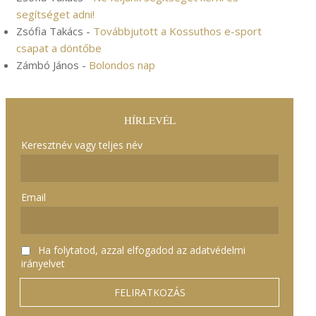
segítséget adni!
Zsófia Takács
-
Továbbjutott a Kossuthos e-sport
csapat a döntőbe
Zámbó János
-
Bolondos nap
HÍRLEVÉL
Keresztnév vagy teljes név
Email
Ha folytatod, azzal elfogadod az adatvédelmi
irányelvet