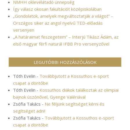
NMHH oklevélátadó ünnepség
Így válasz okosan fakultációt középiskolában
„Gondolatok, amelyek megváltoztatják a világot” –
Országos siker az angol nyelvű TED-előadás
versenyen
„A határaimat feszegetem” – Interjú Tikász Ádám, az
első magyar férfi naturál IFBB Pro versenyzővel
LEGUTÓBBI HOZZÁSZÓLÁSOK
Tóth Evelin
-
Továbbjutott a Kossuthos e-sport
csapat a döntőbe
Tóth Evelin
-
Kossuthos diákok találkoztak az olimpiai
bajnok úszónővel, Gyenge Valériával
Zsófia Takács
-
Ne féljünk segítséget kérni és
segítséget adni!
Zsófia Takács
-
Továbbjutott a Kossuthos e-sport
csapat a döntőbe