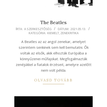
The Beatles
2021-
ÍRTA:
A SZERKESZTŐSÉG
DÁTUM:
2021.05.13.
KATEGÓRIA:
KIEMELT
,
ZENEKRITIKA
05-
13
A Beatles az az angol zenekar, amelyet
szerintem senkinek sem kell bemutatni. Ők
voltak az elsők, akik elhozták Európába a
könnyűzenei műfajokat. Megfogalmazták
zenéjükkel a fiatalok érzéseit, amelyre azelőtt
nem volt példa.
OLVASD TOVÁBB