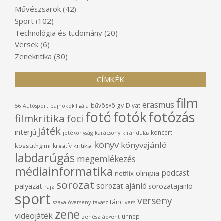
Művészsarok
(42)
Sport
(102)
Technológia és tudomány
(20)
Versek
(6)
Zenekritika
(30)
CÍMKÉK
film
erasmus
bűvösvölgy
Divat
56
Autósport
bajnokok ligája
fotó
fotók
fotózás
filmkritika
foci
játék
interjú
koncert
jótékonyság
karácsony
kirándulás
könyv
könyvajánló
kossuthgimi
kritika
kreatív
labdarúgás
megemlékezés
médiainformatika
podcast
olimpia
netflix
sorozat
sorozat ajánló
pályázat
sorozatajánló
rajz
sport
verseny
tánc
szavalóverseny
tavasz
vers
zene
videojáték
ünnep
zenész
ádvent