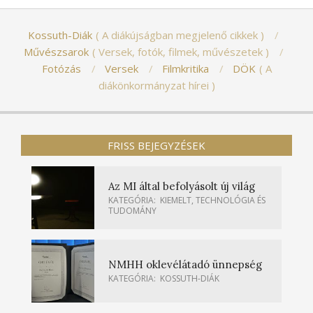
Kossuth-Diák
A diákújságban megjelenő cikkek
Művészsarok
Versek, fotók, filmek, művészetek
Fotózás
Versek
Filmkritika
DÖK
A
diákönkormányzat hírei
FRISS BEJEGYZÉSEK
Az MI által befolyásolt új világ
KATEGÓRIA:
KIEMELT
,
TECHNOLÓGIA ÉS
TUDOMÁNY
NMHH oklevélátadó ünnepség
KATEGÓRIA:
KOSSUTH-DIÁK