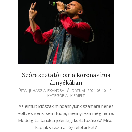
Szórakoztatóipar a koronavírus
árnyékában
2021-
ÍRTA:
JUHÁSZ ALEXANDRA
DÁTUM:
2021.03.10.
KATEGÓRIA:
KIEMELT
03-
10
Az elmúlt időszak mindannyiunk számára nehéz
volt, és senki sem tudja, mennyi van még hátra.
Meddig tartanak a jelenlegi korlátozások? Mikor
kapjuk vissza a régi életünket?