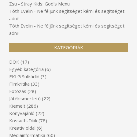
Zsu
-
Stray Kids: God’s Menu
Tóth Evelin
-
Ne féljünk segítséget kérni és segítséget
adni!
Tóth Evelin
-
Ne féljünk segítséget kérni és segítséget
adni!
KATEGÓRIÁK
DÖK
(17)
Egyéb kategória
(6)
EKLG Sulirádió
(3)
Filmkritika
(33)
Fotózás
(28)
Játékismertető
(22)
Kiemelt
(286)
Könyvajánló
(22)
Kossuth-Diák
(78)
Kreatív oldal
(6)
Médiainformatika
(60)