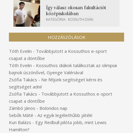
Így válasz okosan fakultációt
középiskolában
KATEGÓRIA:
KOSSUTH-DIÁK
HOZZÁSZÓLÁSOK
Tóth Evelin
-
Továbbjutott a Kossuthos e-sport
csapat a döntőbe
Tóth Evelin
-
Kossuthos diákok találkoztak az olimpiai
bajnok úszónővel, Gyenge Valériával
Zsófia Takács
-
Ne féljünk segítséget kérni és
segítséget adni!
Zsófia Takács
-
Továbbjutott a Kossuthos e-sport
csapat a döntőbe
Zámbó János
-
Bolondos nap
Sebők Máté
-
Az egyik legélethűbb játék!
Kun Balázs
-
Egy Redbull pilóta jobb, mint Lewis
Hamilton?