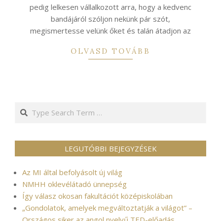
pedig lelkesen vállalkozott arra, hogy a kedvenc
bandájáról szóljon nekünk pár szót,
megismertesse velünk őket és talán átadjon az
OLVASD TOVÁBB
Search
LEGUTÓBBI BEJEGYZÉSEK
Az MI által befolyásolt új világ
NMHH oklevélátadó ünnepség
Így válasz okosan fakultációt középiskolában
„Gondolatok, amelyek megváltoztatják a világot” –
Országos siker az angol nyelvű TED-előadás