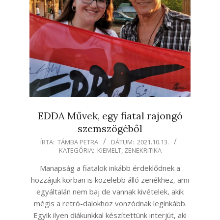
EDDA Művek, egy fiatal rajongó
szemszögéből
2021-
ÍRTA:
TÁMBA PETRA
DÁTUM:
2021.10.13.
KATEGÓRIA:
KIEMELT
,
ZENEKRITIKA
10-
13
Manapság a fiatalok inkább érdeklődnek a
hozzájuk korban is közelebb álló zenékhez, ami
egyáltalán nem baj de vannak kivételek, akik
mégis a retró-dalokhoz vonzódnak leginkább.
Egyik ilyen diákunkkal készítettünk interjút, aki