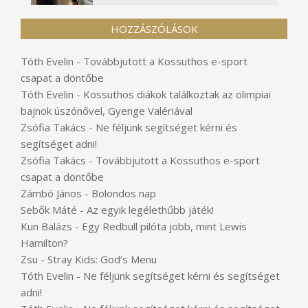
HOZZÁSZÓLÁSOK
Tóth Evelin
-
Továbbjutott a Kossuthos e-sport
csapat a döntőbe
Tóth Evelin
-
Kossuthos diákok találkoztak az olimpiai
bajnok úszónővel, Gyenge Valériával
Zsófia Takács
-
Ne féljünk segítséget kérni és
segítséget adni!
Zsófia Takács
-
Továbbjutott a Kossuthos e-sport
csapat a döntőbe
Zámbó János
-
Bolondos nap
Sebők Máté
-
Az egyik legélethűbb játék!
Kun Balázs
-
Egy Redbull pilóta jobb, mint Lewis
Hamilton?
Zsu
-
Stray Kids: God’s Menu
Tóth Evelin
-
Ne féljünk segítséget kérni és segítséget
adni!