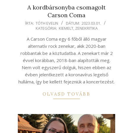
A kordbársonyba csomagolt
Carson Coma
2023-
ÍRTA:
TÓTH EVELIN
DÁTUM:
2023.03.01.
KATEGÓRIA:
KIEMELT
,
ZENEKRITIKA
03-
01
A Carson Coma egy 6 főből álló magyar
alternatív rock zenekar, akik 2020-ban
robbantak be a köztudatba. A zenekart már 2
évvel korábban, 2018-ban alapították meg.
Nem volt egyszerű dolguk, hiszen ebben az
évben jelentkezett a koronavírus legelső
hulláma, így be kellett fejezniük a koncertezést.
OLVASD TOVÁBB