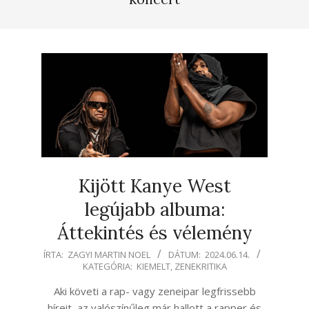
Kijött Kanye West
legújabb albuma:
Áttekintés és vélemény
2024-
ÍRTA:
ZAGYI MARTIN NOEL
DÁTUM:
2024.06.14.
KATEGÓRIA:
KIEMELT
,
ZENEKRITIKA
06-
14
Aki követi a rap- vagy zeneipar legfrissebb
híreit, az valószínűleg már hallott a rapper és