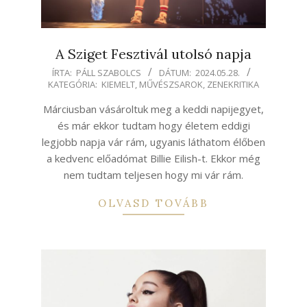
A Sziget Fesztivál utolsó napja
2024-
ÍRTA:
PÁLL SZABOLCS
DÁTUM:
2024.05.28.
KATEGÓRIA:
KIEMELT
,
MŰVÉSZSAROK
,
ZENEKRITIKA
05-
28
Márciusban vásároltuk meg a keddi napijegyet,
és már ekkor tudtam hogy életem eddigi
legjobb napja vár rám, ugyanis láthatom élőben
a kedvenc előadómat Billie Eilish-t. Ekkor még
nem tudtam teljesen hogy mi vár rám.
OLVASD TOVÁBB