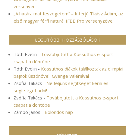
versenyen
„A határaimat feszegetem” – Interjú Tikász Ádám, az
első magyar férfi naturál IFBB Pro versenyzővel
LEGUTÓBBI HOZZÁSZÓLÁSOK
Tóth Evelin
-
Továbbjutott a Kossuthos e-sport
csapat a döntőbe
Tóth Evelin
-
Kossuthos diákok találkoztak az olimpiai
bajnok úszónővel, Gyenge Valériával
Zsófia Takács
-
Ne féljünk segítséget kérni és
segítséget adni!
Zsófia Takács
-
Továbbjutott a Kossuthos e-sport
csapat a döntőbe
Zámbó János
-
Bolondos nap