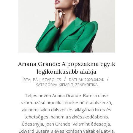
Ariana Grande: A popszakma egyik
legikonikusabb alakja
2023-
ÍRTA:
PÁLL SZABOLCS
DÁTUM:
2023.04.24.
KATEGÓRIA:
KIEMELT
,
ZENEKRITIKA
04-
24
Teljes nevén Ariana Grande-Butera olasz
származású amerikai énekesnő ésdalszerző,
aki nemcsak a dalszerzés világában híres és
tehetséges, hanem a színészkedésbenis.
Édesanyja, Joan Grande, valamint édesapja,
Edward Butera 8 éves korában váltak el.Bátyja,