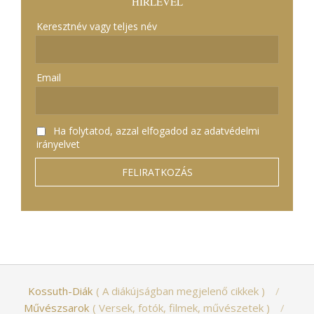
HÍRLEVÉL
Keresztnév vagy teljes név
Email
Ha folytatod, azzal elfogadod az adatvédelmi
irányelvet
Kossuth-Diák
A diákújságban megjelenő cikkek
Művészsarok
Versek, fotók, filmek, művészetek