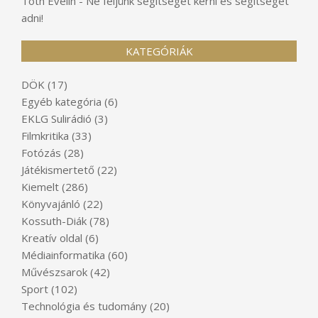
Tóth Evelin
-
Ne féljünk segítséget kérni és segítséget
adni!
KATEGÓRIÁK
DÖK
(17)
Egyéb kategória
(6)
EKLG Sulirádió
(3)
Filmkritika
(33)
Fotózás
(28)
Játékismertető
(22)
Kiemelt
(286)
Könyvajánló
(22)
Kossuth-Diák
(78)
Kreatív oldal
(6)
Médiainformatika
(60)
Művészsarok
(42)
Sport
(102)
Technológia és tudomány
(20)