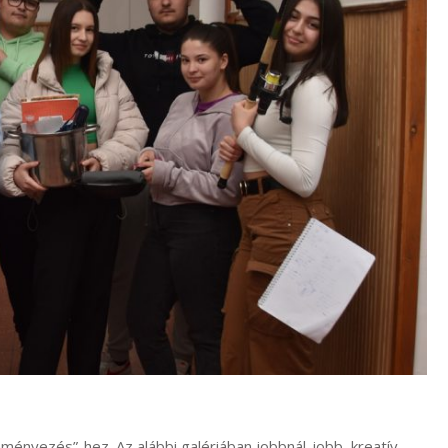
ményezés”-hez. Az alábbi galériában jobbnál-jobb, kreatív