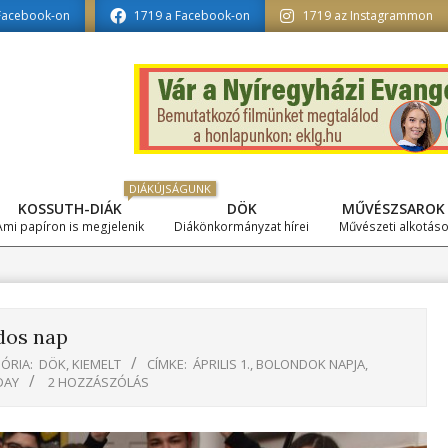
szerkesztésében
Facebook-on
1719 a Facebook-on
1719 az Instagrammon
DIÁKÚJSÁGUNK
KOSSUTH-DIÁK
DÖK
MŰVÉSZSAROK
Primary
Ami papíron is megjelenik
Diákönkormányzat hírei
Művészeti alkotás
Navigation
Menu
dos nap
ÓRIA:
DÖK
,
KIEMELT
CÍMKE:
ÁPRILIS 1.
,
BOLONDOK NAPJA
,
DAY
2 HOZZÁSZÓLÁS