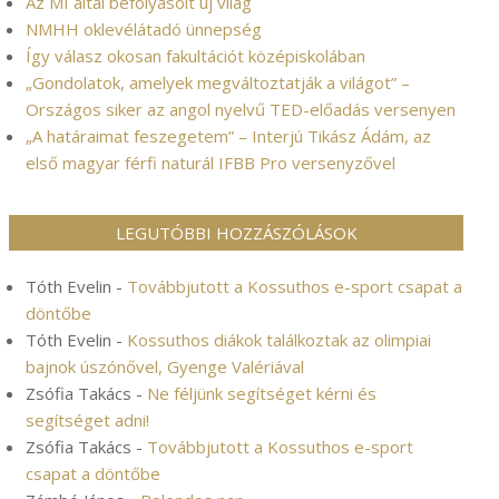
Az MI által befolyásolt új világ
NMHH oklevélátadó ünnepség
Így válasz okosan fakultációt középiskolában
„Gondolatok, amelyek megváltoztatják a világot” –
Országos siker az angol nyelvű TED-előadás versenyen
„A határaimat feszegetem” – Interjú Tikász Ádám, az
első magyar férfi naturál IFBB Pro versenyzővel
LEGUTÓBBI HOZZÁSZÓLÁSOK
Tóth Evelin
-
Továbbjutott a Kossuthos e-sport csapat a
döntőbe
Tóth Evelin
-
Kossuthos diákok találkoztak az olimpiai
bajnok úszónővel, Gyenge Valériával
Zsófia Takács
-
Ne féljünk segítséget kérni és
segítséget adni!
Zsófia Takács
-
Továbbjutott a Kossuthos e-sport
csapat a döntőbe