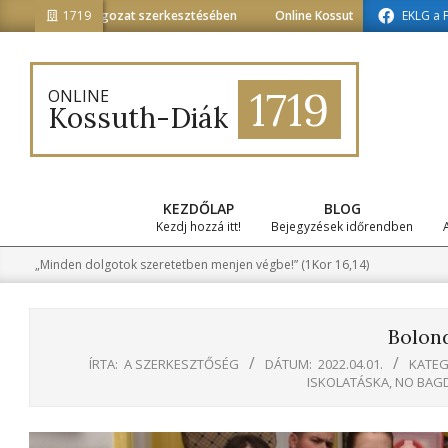
Skip
zat szerkesztésében
1719
Online Kossuth-Diák a médiainformatika tagozat 
EKLG a 
to
content
1719
ONLINE
Kossuth-Diák
KEZDŐLAP
BLOG
Kezdj hozzá itt!
Bejegyzések időrendben
„Minden dolgotok szeretetben menjen végbe!” (1Kor 16,14)
Bolon
ÍRTA:
A SZERKESZTŐSÉG
DÁTUM:
2022.04.01.
KATEG
ISKOLATÁSKA
,
NO BAG