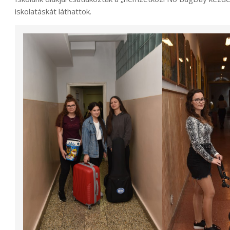
iskolatáskát láthattok.