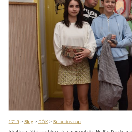
1719
>
Blog
>
DÖK
>
Bolondos nap
Iskolánk diákjai csatlakoztak a „nemzetközi No BagDay kezde