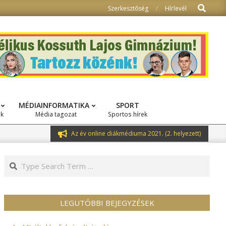
Search
Szerkesztőség
Hírlevél
MÉDIAINFORMATIKA
SPORT
ok
Média tagozat
Sportos hírek
Az év online diákmédiuma 2021. (2. helyezett)
Search
LEGUTÓBBI BEJEGYZÉSEK