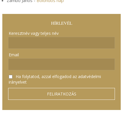
Zámbó János
-
Bolondos nap
HÍRLEVÉL
Keresztnév vagy teljes név
Email
Ha folytatod, azzal elfogadod az adatvédelmi
irányelvet