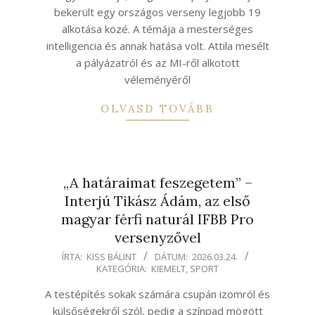
bekerült egy országos verseny legjobb 19
alkotása közé. A témája a mesterséges
intelligencia és annak hatása volt. Attila mesélt
a pályázatról és az MI-ről alkotott
véleményéről
OLVASD TOVÁBB
„A határaimat feszegetem” –
Interjú Tikász Ádám, az első
magyar férfi naturál IFBB Pro
versenyzővel
2026-
ÍRTA:
KISS BÁLINT
DÁTUM:
2026.03.24.
KATEGÓRIA:
KIEMELT
,
SPORT
03-
24
A testépítés sokak számára csupán izomról és
külsőségekről szól, pedig a színpad mögött