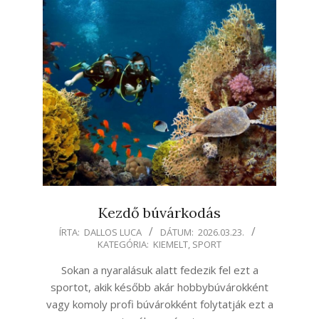
Kezdő búvárkodás
2026-
ÍRTA:
DALLOS LUCA
DÁTUM:
2026.03.23.
KATEGÓRIA:
KIEMELT
,
SPORT
03-
23
Sokan a nyaralásuk alatt fedezik fel ezt a
sportot, akik később akár hobbybúvárokként
vagy komoly profi búvárokként folytatják ezt a