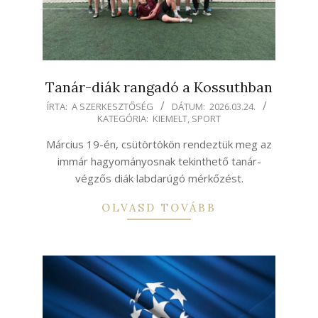
Tanár-diák rangadó a Kossuthban
2026-
ÍRTA:
A SZERKESZTŐSÉG
DÁTUM:
2026.03.24.
KATEGÓRIA:
KIEMELT
,
SPORT
03-
24
Március 19-én, csütörtökön rendeztük meg az
immár hagyományosnak tekinthető tanár-
végzős diák labdarúgó mérkőzést.
OLVASD TOVÁBB