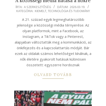
A közösségi média hatása a nőkre
2026-
ÍRTA:
A SZERKESZTŐSÉG
DÁTUM:
2026.03.19.
KATEGÓRIA:
KIEMELT
,
TECHNOLÓGIA ÉS TUDOMÁNY
03-
19
A 21. század egyik legmeghatározóbb
jelensége a közösségi média térnyerése. Az
olyan platformok, mint a Facebook, az
Instagram, a TikTok vagy a Pinterest,
alapjaiban változtatták meg a kommunikáció, az
önkifejezés és a kapcsolattartás módját. Bár
ezek az oldalak számos lehetőséget kínálnak, a
nők életére gyakorolt hatásuk különösen
összetett: egyszerre hordoznak
OLVASD TOVÁBB