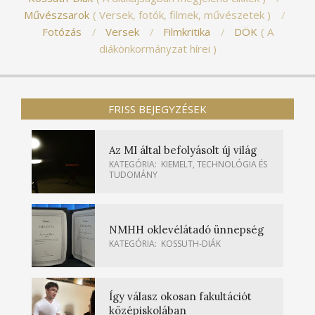
Művészsarok
Versek, fotók, filmek, művészetek
Fotózás
Versek
Filmkritika
DÖK
A
diákönkormányzat hírei
FRISS BEJEGYZÉSEK
Az MI által befolyásolt új világ
KATEGÓRIA:
KIEMELT
,
TECHNOLÓGIA ÉS
TUDOMÁNY
NMHH oklevélátadó ünnepség
KATEGÓRIA:
KOSSUTH-DIÁK
Így válasz okosan fakultációt
középiskolában