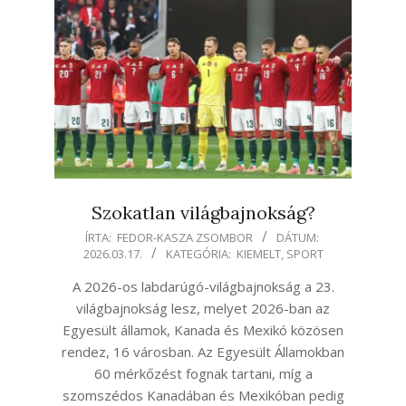
Szokatlan világbajnokság?
2026-
ÍRTA:
FEDOR-KASZA ZSOMBOR
DÁTUM:
2026.03.17.
KATEGÓRIA:
KIEMELT
,
SPORT
03-
17
A 2026-os labdarúgó-világbajnokság a 23.
világbajnokság lesz, melyet 2026-ban az
Egyesült államok, Kanada és Mexikó közösen
rendez, 16 városban. Az Egyesült Államokban
60 mérkőzést fognak tartani, míg a
szomszédos Kanadában és Mexikóban pedig