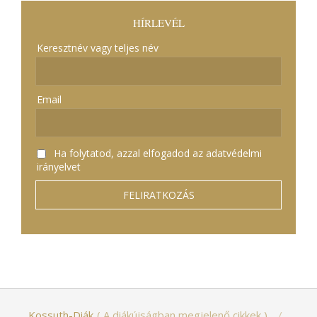
HÍRLEVÉL
Keresztnév vagy teljes név
Email
Ha folytatod, azzal elfogadod az adatvédelmi
irányelvet
Kossuth-Diák
A diákújságban megjelenő cikkek