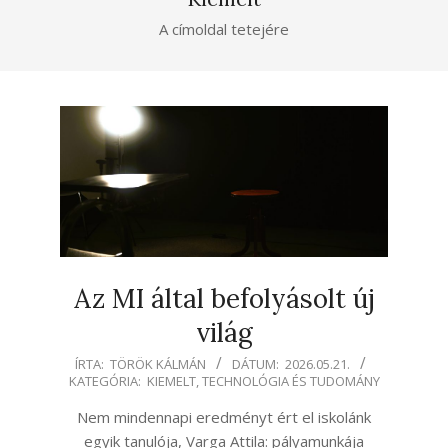
A címoldal tetejére
Az MI által befolyásolt új
világ
2026-
ÍRTA:
TÖRÖK KÁLMÁN
DÁTUM:
2026.05.21.
KATEGÓRIA:
KIEMELT
,
TECHNOLÓGIA ÉS TUDOMÁNY
05-
21
Nem mindennapi eredményt ért el iskolánk
egyik tanulója, Varga Attila: pályamunkája