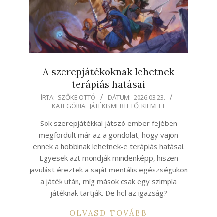
A szerepjátékoknak lehetnek
terápiás hatásai
2026-
ÍRTA:
SZŐKE OTTÓ
DÁTUM:
2026.03.23.
KATEGÓRIA:
JÁTÉKISMERTETŐ
,
KIEMELT
03-
23
Sok szerepjátékkal játszó ember fejében
megfordult már az a gondolat, hogy vajon
ennek a hobbinak lehetnek-e terápiás hatásai.
Egyesek azt mondják mindenképp, hiszen
javulást éreztek a saját mentális egészségükön
a játék után, míg mások csak egy szimpla
játéknak tartják. De hol az igazság?
OLVASD TOVÁBB