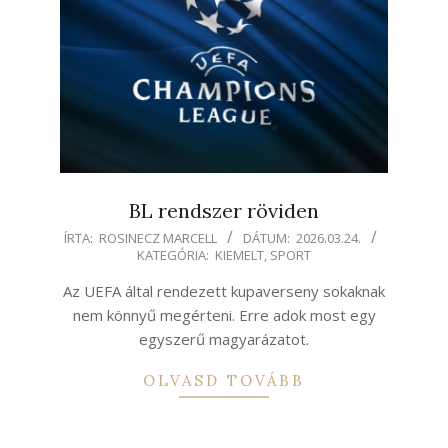
BL rendszer röviden
2026-
ÍRTA:
ROSINECZ MARCELL
DÁTUM:
2026.03.24.
KATEGÓRIA:
KIEMELT
,
SPORT
03-
24
Az UEFA által rendezett kupaverseny sokaknak
nem könnyű megérteni. Erre adok most egy
egyszerű magyarázatot.
OLVASD TOVÁBB