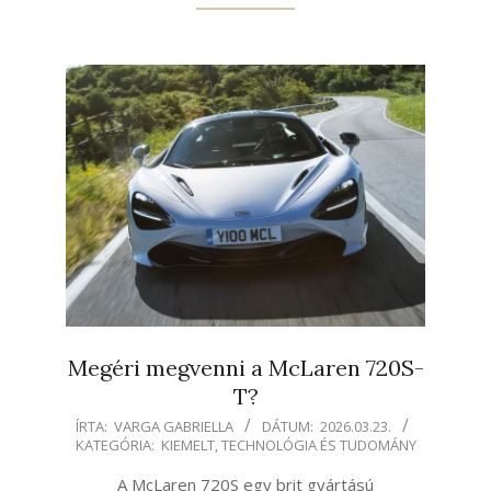
Megéri megvenni a McLaren 720S-
T?
2026-
ÍRTA:
VARGA GABRIELLA
DÁTUM:
2026.03.23.
KATEGÓRIA:
KIEMELT
,
TECHNOLÓGIA ÉS TUDOMÁNY
03-
23
A McLaren 720S egy brit gyártású