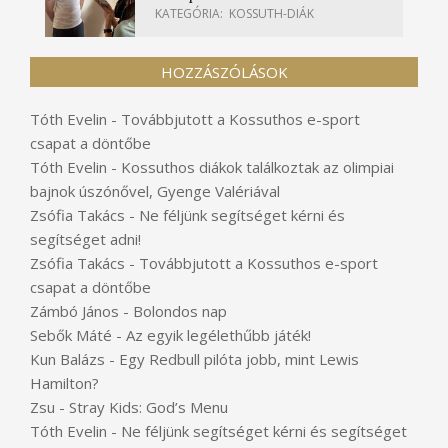
KATEGÓRIA:
KOSSUTH-DIÁK
HOZZÁSZÓLÁSOK
Tóth Evelin
-
Továbbjutott a Kossuthos e-sport
csapat a döntőbe
Tóth Evelin
-
Kossuthos diákok találkoztak az olimpiai
bajnok úszónővel, Gyenge Valériával
Zsófia Takács
-
Ne féljünk segítséget kérni és
segítséget adni!
Zsófia Takács
-
Továbbjutott a Kossuthos e-sport
csapat a döntőbe
Zámbó János
-
Bolondos nap
Sebők Máté
-
Az egyik legélethűbb játék!
Kun Balázs
-
Egy Redbull pilóta jobb, mint Lewis
Hamilton?
Zsu
-
Stray Kids: God’s Menu
Tóth Evelin
-
Ne féljünk segítséget kérni és segítséget