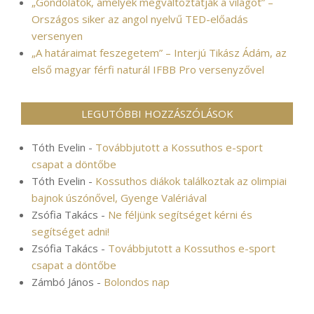
„Gondolatok, amelyek megváltoztatják a világot” –
Országos siker az angol nyelvű TED-előadás
versenyen
„A határaimat feszegetem” – Interjú Tikász Ádám, az
első magyar férfi naturál IFBB Pro versenyzővel
LEGUTÓBBI HOZZÁSZÓLÁSOK
Tóth Evelin
-
Továbbjutott a Kossuthos e-sport
csapat a döntőbe
Tóth Evelin
-
Kossuthos diákok találkoztak az olimpiai
bajnok úszónővel, Gyenge Valériával
Zsófia Takács
-
Ne féljünk segítséget kérni és
segítséget adni!
Zsófia Takács
-
Továbbjutott a Kossuthos e-sport
csapat a döntőbe
Zámbó János
-
Bolondos nap