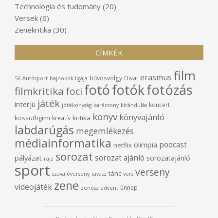
Technológia és tudomány
(20)
Versek
(6)
Zenekritika
(30)
CÍMKÉK
film
erasmus
bűvösvölgy
Divat
56
Autósport
bajnokok ligája
fotó
fotók
fotózás
filmkritika
foci
játék
interjú
koncert
jótékonyság
karácsony
kirándulás
könyv
könyvajánló
kossuthgimi
kritika
kreatív
labdarúgás
megemlékezés
médiainformatika
podcast
olimpia
netflix
sorozat
sorozat ajánló
pályázat
sorozatajánló
rajz
sport
verseny
tánc
szavalóverseny
tavasz
vers
zene
videojáték
ünnep
zenész
ádvent