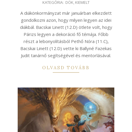
KATEGÓRIA:
DÖK
,
KIEMELT
03-
23
A diákönkormányzat már januárban elkezdett
gondolkozni azon, hogy milyen legyen az idei
diákbál. Bacskai Linett (12.D) ötlete volt, hogy
Párizs legyen a dekoráció fő témája. Főbb
részt a lebonyolításból Pethő Nóra (11.C),
Bacskai Linett (12.D) vette ki Ballyné Fazekas
Judit tanárnő segítségével és mentorlásával.
OLVASD TOVÁBB