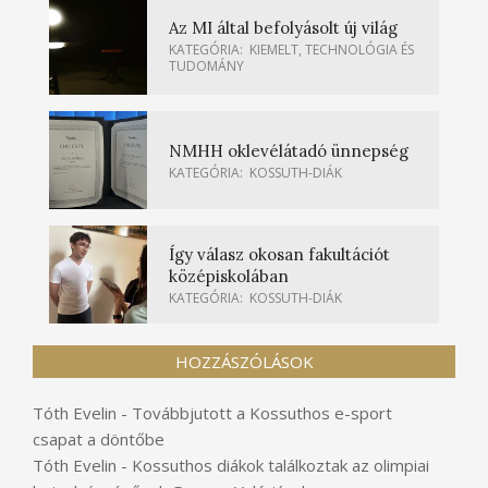
Az MI által befolyásolt új világ
KATEGÓRIA:
KIEMELT
,
TECHNOLÓGIA ÉS
TUDOMÁNY
NMHH oklevélátadó ünnepség
KATEGÓRIA:
KOSSUTH-DIÁK
Így válasz okosan fakultációt
középiskolában
KATEGÓRIA:
KOSSUTH-DIÁK
HOZZÁSZÓLÁSOK
Tóth Evelin
-
Továbbjutott a Kossuthos e-sport
csapat a döntőbe
Tóth Evelin
-
Kossuthos diákok találkoztak az olimpiai