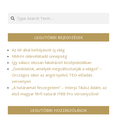
Search
LEGUTÓBBI BEJEGYZÉSEK
Az MI által befolyásolt új világ
NMHH oklevélátadó ünnepség
Így válasz okosan fakultációt középiskolában
„Gondolatok, amelyek megváltoztatják a világot” –
Országos siker az angol nyelvű TED-előadás
versenyen
„A határaimat feszegetem” – Interjú Tikász Ádám, az
első magyar férfi naturál IFBB Pro versenyzővel
LEGUTÓBBI HOZZÁSZÓLÁSOK