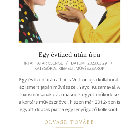
Egy évtized után újra
2023-
ÍRTA:
TATÁR CSENGE
DÁTUM:
2023.03.29.
KATEGÓRIA:
KIEMELT
,
MŰVÉSZSAROK
03-
29
Egy évtized után a Louis Vuitton újra kollaborált
az ismert japán művésszel, Yayoi Kusamával. A
luxusmárkának ez a második együttműködése
a kortárs művésznővel, hiszen már 2012-ben is
együtt dobtak piacra egy lenyűgöző kollekciót.
OLVASD TOVÁBB