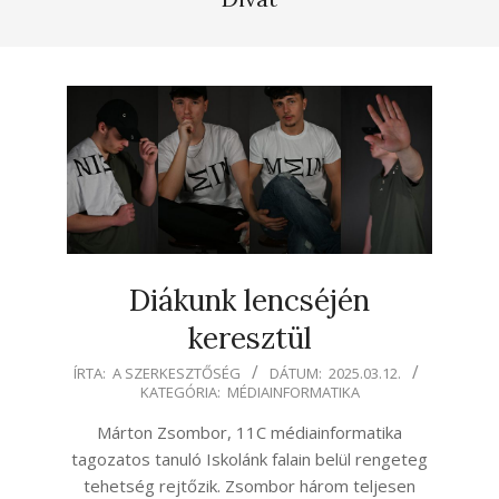
Diákunk lencséjén
keresztül
2025-
ÍRTA:
A SZERKESZTŐSÉG
DÁTUM:
2025.03.12.
KATEGÓRIA:
MÉDIAINFORMATIKA
03-
12
Márton Zsombor, 11C médiainformatika
tagozatos tanuló Iskolánk falain belül rengeteg
tehetség rejtőzik. Zsombor három teljesen