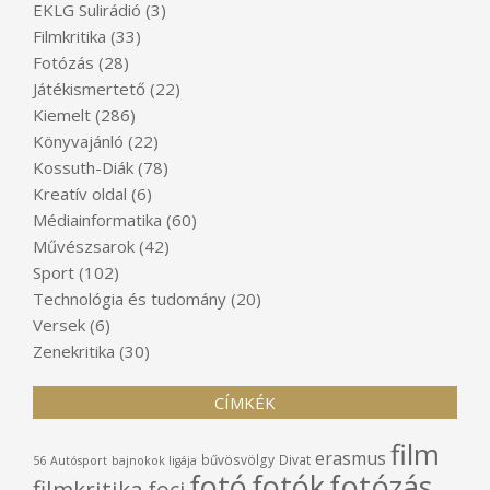
EKLG Sulirádió
(3)
Filmkritika
(33)
Fotózás
(28)
Játékismertető
(22)
Kiemelt
(286)
Könyvajánló
(22)
Kossuth-Diák
(78)
Kreatív oldal
(6)
Médiainformatika
(60)
Művészsarok
(42)
Sport
(102)
Technológia és tudomány
(20)
Versek
(6)
Zenekritika
(30)
CÍMKÉK
film
erasmus
bűvösvölgy
Divat
56
Autósport
bajnokok ligája
fotó
fotók
fotózás
filmkritika
foci