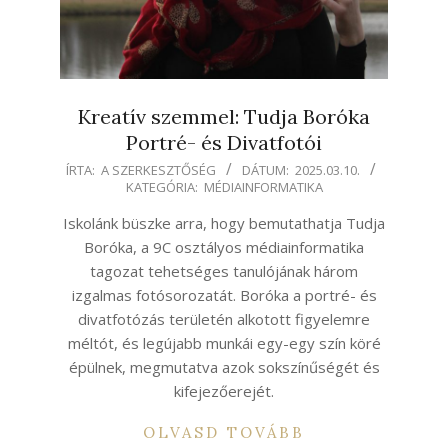
Kreatív szemmel: Tudja Boróka
Portré- és Divatfotói
2025-
ÍRTA:
A SZERKESZTŐSÉG
DÁTUM:
2025.03.10.
KATEGÓRIA:
MÉDIAINFORMATIKA
03-
10
Iskolánk büszke arra, hogy bemutathatja Tudja
Boróka, a 9C osztályos médiainformatika
tagozat tehetséges tanulójának három
izgalmas fotósorozatát. Boróka a portré- és
divatfotózás területén alkotott figyelemre
méltót, és legújabb munkái egy-egy szín köré
épülnek, megmutatva azok sokszínűségét és
kifejezőerejét.
OLVASD TOVÁBB