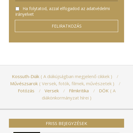
Ha folytatod, azzal elfogadod az adatvédelmi
irányelvet
Kossuth-Diák
A diákújságban megjelenő cikkek
Művészsarok
Versek, fotók, filmek, művészetek
Fotózás
Versek
Filmkritika
DÖK
A
diákönkormányzat hírei
FRISS BEJEGYZÉSEK