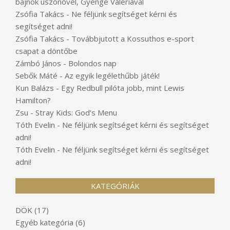
bajnok úszónővel, Gyenge Valériával
Zsófia Takács
-
Ne féljünk segítséget kérni és
segítséget adni!
Zsófia Takács
-
Továbbjutott a Kossuthos e-sport
csapat a döntőbe
Zámbó János
-
Bolondos nap
Sebők Máté
-
Az egyik legélethűbb játék!
Kun Balázs
-
Egy Redbull pilóta jobb, mint Lewis
Hamilton?
Zsu
-
Stray Kids: God’s Menu
Tóth Evelin
-
Ne féljünk segítséget kérni és segítséget
adni!
Tóth Evelin
-
Ne féljünk segítséget kérni és segítséget
adni!
KATEGÓRIÁK
DÖK
(17)
Egyéb kategória
(6)