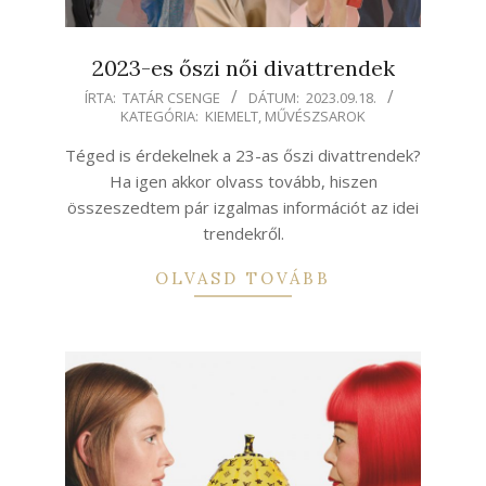
2023-es őszi női divattrendek
2023-
ÍRTA:
TATÁR CSENGE
DÁTUM:
2023.09.18.
KATEGÓRIA:
KIEMELT
,
MŰVÉSZSAROK
09-
18
Téged is érdekelnek a 23-as őszi divattrendek?
Ha igen akkor olvass tovább, hiszen
összeszedtem pár izgalmas információt az idei
trendekről.
OLVASD TOVÁBB