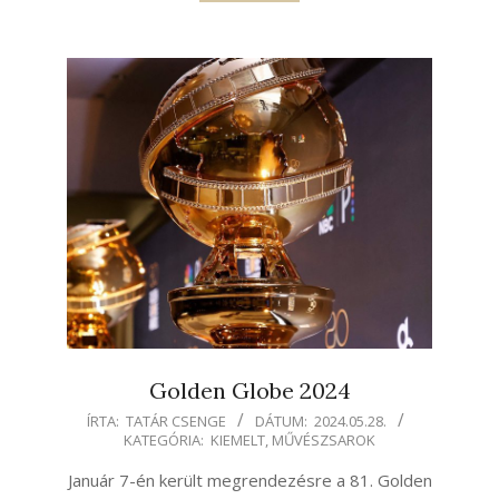
Golden Globe 2024
2024-
ÍRTA:
TATÁR CSENGE
DÁTUM:
2024.05.28.
KATEGÓRIA:
KIEMELT
,
MŰVÉSZSAROK
05-
28
Január 7-én került megrendezésre a 81. Golden