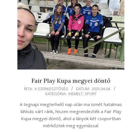
Fair Play Kupa megyei döntő
2025-
ÍRTA:
A SZERKESZTŐSÉG
DÁTUM:
2025.04.04.
KATEGÓRIA:
KIEMELT
,
SPORT
04-
04
A tegnapi megterhelő nap után ma ismét hatalmas
kihívás várt ránk, hiszen megrendezték a Fair Play
Kupa megyei döntő, ahol a lányok két csoportban
mérkőztek meg egymással.