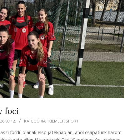
 foci
26.03.12.
KATEGÓRIA:
KIEMELT
,
SPORT
aszi fordulójának első játéknapján, ahol csapatunk három
ok csapata ellen játszottunk. Egy küzdelmes és izgalmas