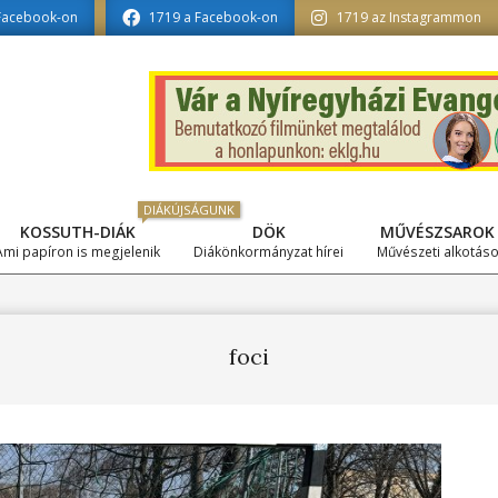
zat szerkesztésében
Facebook-on
1719 a Facebook-on
1719 az Instagrammon
DIÁKÚJSÁGUNK
KOSSUTH-DIÁK
DÖK
MŰVÉSZSAROK
Primary
Ami papíron is megjelenik
Diákönkormányzat hírei
Művészeti alkotás
Navigation
Menu
foci