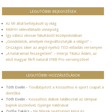
LEGUTÓBBI BEJEGYZÉSEK
Az MI által befolyásolt új világ
NMHH oklevélátadó ünnepség
Így válasz okosan fakultációt középiskolában
„Gondolatok, amelyek megváltoztatják a világot” –
Országos siker az angol nyelvű TED-előadás versenyen
„A határaimat feszegetem” – Interjú Tikász Ádám, az
első magyar férfi naturál IFBB Pro versenyzővel
LEGUTÓBBI HOZZÁSZÓLÁSOK
Tóth Evelin
-
Továbbjutott a Kossuthos e-sport csapat a
döntőbe
Tóth Evelin
-
Kossuthos diákok találkoztak az olimpiai
bajnok úszónővel, Gyenge Valériával
Zsófia Takács
-
Ne féljünk segítséget kérni és