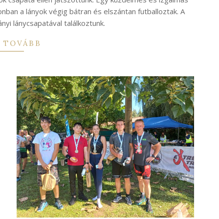
ban a lányok végig bátran és elszántan futballoztak. A
yi lánycsapatával találkoztunk.
 TOVÁBB