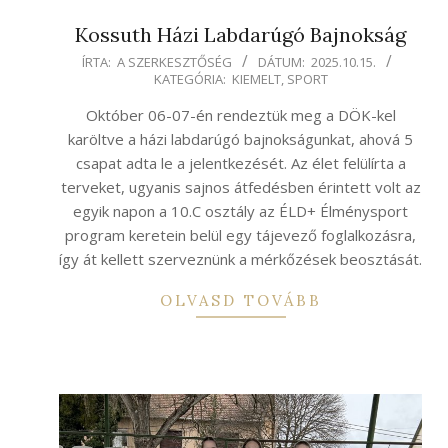
Kossuth Házi Labdarúgó Bajnokság
2025-
ÍRTA:
A SZERKESZTŐSÉG
DÁTUM:
2025.10.15.
KATEGÓRIA:
KIEMELT
,
SPORT
10-
15
Október 06-07-én rendeztük meg a DÖK-kel
karöltve a házi labdarúgó bajnokságunkat, ahová 5
csapat adta le a jelentkezését. Az élet felülírta a
terveket, ugyanis sajnos átfedésben érintett volt az
egyik napon a 10.C osztály az ÉLD+ Élménysport
program keretein belül egy tájevező foglalkozásra,
így át kellett szerveznünk a mérkőzések beosztását.
OLVASD TOVÁBB