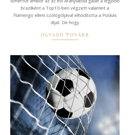
ismertté amikor az az évi Aranylabda gálán a legjobb
brazilként a Top10-ben végzett valamint a
Flamengo elleni szólógóljával elhódította a Puskás
díjat. De hogy
OLVASD TOVÁBB