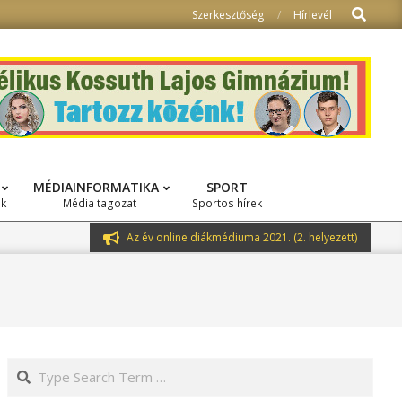
Search
Szerkesztőség
Hírlevél
MÉDIAINFORMATIKA
SPORT
ok
Média tagozat
Sportos hírek
Az év online diákmédiuma 2021. (2. helyezett)
Search