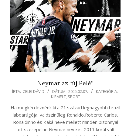
Neymar az “új Pelé”
2025-
ÍRTA:
ZELEI DÁVID
DÁTUM:
2025.02.07.
KATEGÓRIA:
KIEMELT
,
SPORT
02-
07
Ha megkérdeznénk ki a 21.század legnagyobb brazil
labdarúgója, valószínűleg Ronaldo,Roberto Carlos,
Ronaldinho és Kaká neve mellett minden bizonnyal
ott szerepelne Neymar neve is. 2011 körül vált