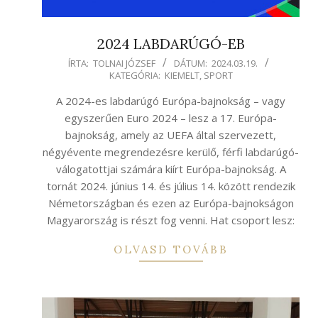
2024 LABDARÚGÓ-EB
2024-
ÍRTA:
TOLNAI JÓZSEF
DÁTUM:
2024.03.19.
KATEGÓRIA:
KIEMELT
,
SPORT
03-
19
A 2024-es labdarúgó Európa-bajnokság – vagy
egyszerűen Euro 2024 – lesz a 17. Európa-
bajnokság, amely az UEFA által szervezett,
négyévente megrendezésre kerülő, férfi labdarúgó-
válogatottjai számára kiírt Európa-bajnokság. A
tornát 2024. június 14. és július 14. között rendezik
Németországban és ezen az Európa-bajnokságon
Magyarország is részt fog venni. Hat csoport lesz:
OLVASD TOVÁBB