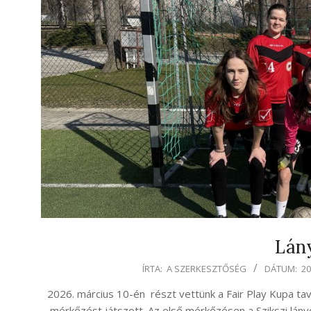
Lány
2026-
ÍRTA:
A SZERKESZTŐSÉG
DÁTUM:
20
03-
2026. március 10-én részt vettünk a Fair Play Kupa tav
12
mérkőzést játszott. Az első mérkőzésen a Szikszi lány