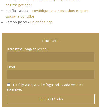
segítséget adni!
Zsófia Takács
-
Továbbjutott a Kossuthos e-sport
csapat a döntőbe
Zámbó János
-
Bolondos nap
HÍRLEVÉL
Keresztnév vagy teljes név
Email
Ha folytatod, azzal elfogadod az adatvédelmi
irányelvet