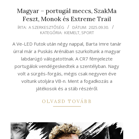
Magyar – portugál meccs, SzakMa
Feszt, Monok és Extreme Trail
2025-
ÍRTA:
A SZERKESZTŐSÉG
DÁTUM:
2025.09.30.
KATEGÓRIA:
KIEMELT
,
SPORT
09-
30
A Ve-LED Futok után négy nappal, Barta Imre tanár
úrral már a Puskás Arénában szurkoltunk a magyar
labdarúgó válogatottnak. A CR7 fémjelezte
portugálok vendégeskedtek a szentélyban. Nagy
volt a sürgés-forgás, mégis csak negyven éve
voltunk utoljára VB-n. Ment a fogadkozás a
játékosok és a stáb részéről.
OLVASD TOVÁBB