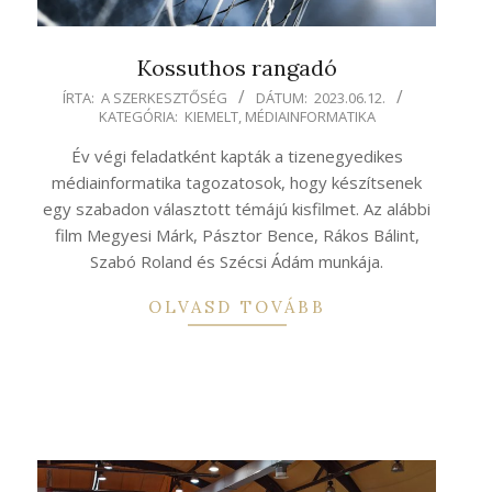
Kossuthos rangadó
2023-
ÍRTA:
A SZERKESZTŐSÉG
DÁTUM:
2023.06.12.
KATEGÓRIA:
KIEMELT
,
MÉDIAINFORMATIKA
06-
12
Év végi feladatként kapták a tizenegyedikes
médiainformatika tagozatosok, hogy készítsenek
egy szabadon választott témájú kisfilmet. Az alábbi
film Megyesi Márk, Pásztor Bence, Rákos Bálint,
Szabó Roland és Szécsi Ádám munkája.
OLVASD TOVÁBB