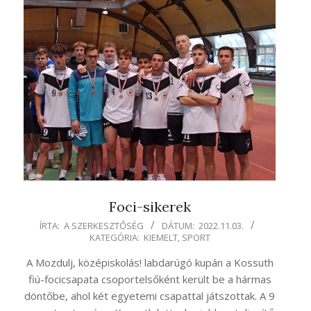
Foci-sikerek
2022-
ÍRTA:
A SZERKESZTŐSÉG
DÁTUM:
2022.11.03.
KATEGÓRIA:
KIEMELT
,
SPORT
11-
03
A Mozdulj, középiskolás! labdarúgó kupán a Kossuth
fiú-focicsapata csoportelsőként került be a hármas
döntőbe, ahol két egyetemi csapattal játszottak. A 9