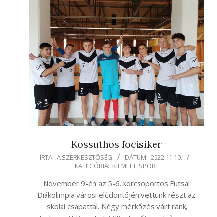
Kossuthos focisiker
2022-
ÍRTA:
A SZERKESZTŐSÉG
DÁTUM:
2022.11.10.
KATEGÓRIA:
KIEMELT
,
SPORT
11-
10
November 9-én az 5-6. korcsoportos Futsal
Diákolimpia városi elődöntőjén vettünk részt az
iskolai csapattal. Négy mérkőzés várt ránk,