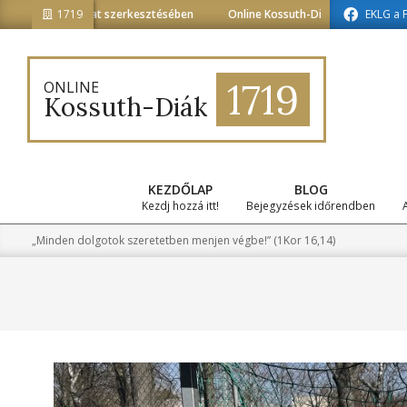
Skip
 tagozat szerkesztésében
1719
Online Kossuth-Diák a médiainformatika tago
EKLG a 
to
content
1719
ONLINE
Kossuth-Diák
KEZDŐLAP
BLOG
Kezdj hozzá itt!
Bejegyzések időrendben
„Minden dolgotok szeretetben menjen végbe!” (1Kor 16,14)