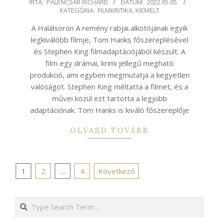
2022-
ÍRTA:
PALENCSÁR RICHÁRD
DÁTUM:
2022.05.05.
KATEGÓRIA:
FILMKRITIKA
,
KIEMELT
05-
05
A Halálsoron A remény rabjai alkotójának egyik
legkiválóbb filmje, Tom Hanks főszereplésével
és Stephen King filmadaptációjából készült. A
film egy drámai, krimi jellegű megható
produkció, ami egyben megmutatja a kegyetlen
valóságot. Stephen King méltatta a filmet, és a
művei közül ezt tartotta a legjobb
adaptációnak. Tom Hanks is kiváló főszereplője
OLVASD TOVÁBB
Bejegyzések
1
2
…
4
Következő
lapozása
Search