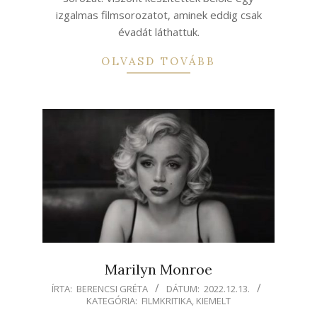
izgalmas filmsorozatot, aminek eddig csak
évadát láthattuk.
OLVASD TOVÁBB
Marilyn Monroe
2022-
ÍRTA:
BERENCSI GRÉTA
DÁTUM:
2022.12.13.
KATEGÓRIA:
FILMKRITIKA
,
KIEMELT
12-