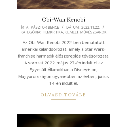
Obi-Wan Kenobi
2022-
ÍRTA:
PÁSZTOR BENCE
DÁTUM:
2022.11.22.
KATEGÓRIA:
FILMKRITIKA
,
KIEMELT
,
MŰVÉSZSAROK
11-
22
Az Obi-Wan Kenobi 2022-ben bemutatott
amerikai kalandsorozat, amely a Star Wars-
franchise harmadik élőszereplős tévésorozata.
A sorozat 2022. május 27-én indult el az
Egyesült Államokban a Disney+-on,
Magyarországon ugyanebben az évben, június
14-én indult el.
OLVASD TOVÁBB