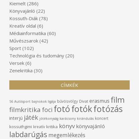
Kiemelt
(286)
Könyvajánló
(22)
Kossuth-Diák
(78)
Kreatív oldal
(6)
Médiainformatika
(60)
Művészsarok
(42)
Sport
(102)
Technológia és tudomány
(20)
Versek
(6)
Zenekritika
(30)
CÍMKÉK
film
erasmus
bűvösvölgy
Divat
56
Autósport
bajnokok ligája
fotó
fotók
fotózás
filmkritika
foci
játék
interjú
koncert
jótékonyság
karácsony
kirándulás
könyv
könyvajánló
kossuthgimi
kritika
kreatív
labdarúgás
megemlékezés