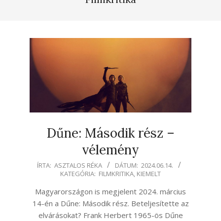
Dűne: Második rész –
vélemény
2024-
ÍRTA:
ASZTALOS RÉKA
DÁTUM:
2024.06.14.
KATEGÓRIA:
FILMKRITIKA
,
KIEMELT
06-
14
Magyarországon is megjelent 2024. március
14-én a Dűne: Második rész. Beteljesítette az
elvárásokat? Frank Herbert 1965-ös Dűne