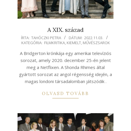
A XIX. század
2022-
ÍRTA:
TAHÓCZKI PETRA
DÁTUM:
2022.11.03.
KATEGÓRIA:
FILMKRITIKA
,
KIEMELT
,
MŰVÉSZSAROK
11-
03
A Bridgerton krónikája egy amerikai televíziós
sorozat, amely 2020. december 25-én jelent
meg a Netflixen. A Shonda Rhimes által
gyártott sorozat az angol régensség idején, a
magas londoni társadalomban játszódik .
OLVASD TOVÁBB