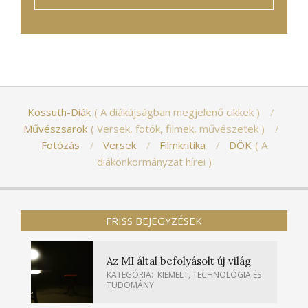
Kossuth-Diák
A diákújságban megjelenő cikkek
Művészsarok
Versek, fotók, filmek, művészetek
Fotózás
Versek
Filmkritika
DÖK
A
diákönkormányzat hírei
FRISS BEJEGYZÉSEK
Az MI által befolyásolt új világ
KATEGÓRIA:
KIEMELT
,
TECHNOLÓGIA ÉS
TUDOMÁNY