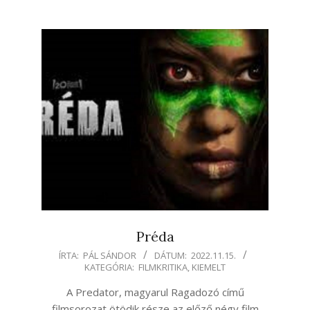
Préda
2022-
ÍRTA:
PÁL SÁNDOR
DÁTUM:
2022.11.15.
KATEGÓRIA:
FILMKRITIKA
,
KIEMELT
11-
15
A Predator, magyarul Ragadozó című
filmsorozat ötödik része az előző négy film