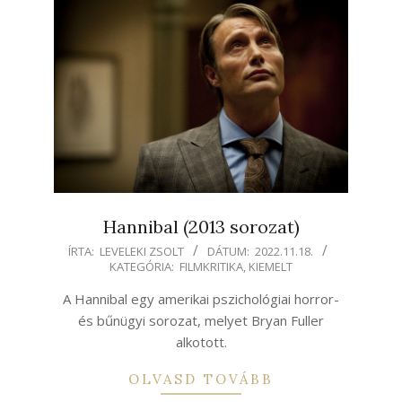
Hannibal (2013 sorozat)
2022-
ÍRTA:
LEVELEKI ZSOLT
DÁTUM:
2022.11.18.
KATEGÓRIA:
FILMKRITIKA
,
KIEMELT
11-
18
A Hannibal egy amerikai pszichológiai horror-
és bűnügyi sorozat, melyet Bryan Fuller
alkotott.
OLVASD TOVÁBB