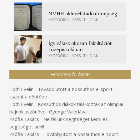
NMHH oklevélátadó ünnepség
KATEGÓRIA:
KOSSUTH-DIÁK
Így válasz okosan fakultációt
középiskolában
KATEGÓRIA:
KOSSUTH-DIÁK
HOZZÁSZÓLÁSOK
Tóth Evelin
-
Továbbjutott a Kossuthos e-sport
csapat a döntőbe
Tóth Evelin
-
Kossuthos diákok találkoztak az olimpiai
bajnok úszónővel, Gyenge Valériával
Zsófia Takács
-
Ne féljünk segítséget kérni és
segítséget adni!
Zsófia Takács
-
Továbbjutott a Kossuthos e-sport