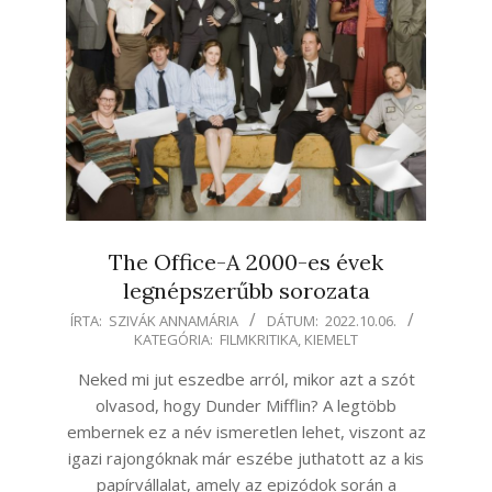
The Office-A 2000-es évek
legnépszerűbb sorozata
2022-
ÍRTA:
SZIVÁK ANNAMÁRIA
DÁTUM:
2022.10.06.
KATEGÓRIA:
FILMKRITIKA
,
KIEMELT
10-
06
Neked mi jut eszedbe arról, mikor azt a szót
olvasod, hogy Dunder Mifflin? A legtöbb
embernek ez a név ismeretlen lehet, viszont az
igazi rajongóknak már eszébe juthatott az a kis
papírvállalat, amely az epizódok során a