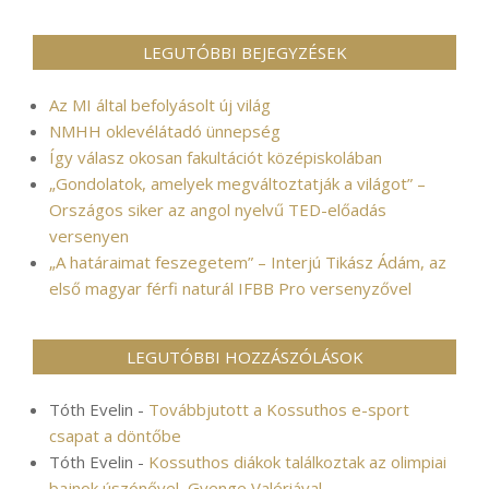
LEGUTÓBBI BEJEGYZÉSEK
Az MI által befolyásolt új világ
NMHH oklevélátadó ünnepség
Így válasz okosan fakultációt középiskolában
„Gondolatok, amelyek megváltoztatják a világot” –
Országos siker az angol nyelvű TED-előadás
versenyen
„A határaimat feszegetem” – Interjú Tikász Ádám, az
első magyar férfi naturál IFBB Pro versenyzővel
LEGUTÓBBI HOZZÁSZÓLÁSOK
Tóth Evelin
-
Továbbjutott a Kossuthos e-sport
csapat a döntőbe
Tóth Evelin
-
Kossuthos diákok találkoztak az olimpiai
bajnok úszónővel, Gyenge Valériával