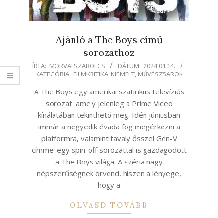
Ajánló a The Boys című
sorozathoz
2024-
ÍRTA:
MORVAI SZABOLCS
DÁTUM:
2024.04.14.
KATEGÓRIA:
FILMKRITIKA
,
KIEMELT
,
MŰVÉSZSAROK
04-
14
A The Boys egy amerikai szatirikus televíziós
sorozat, amely jelenleg a Prime Video
kínálatában tekinthető meg. Idén júniusban
immár a negyedik évada fog megérkezni a
platformra, valamint tavaly ősszel Gen-V
címmel egy spin-off sorozattal is gazdagodott
a The Boys világa. A széria nagy
népszerűségnek örvend, hiszen a lényege,
hogy a
OLVASD TOVÁBB