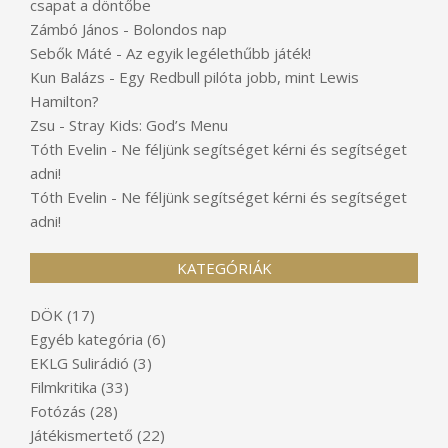
csapat a döntőbe
Zámbó János
-
Bolondos nap
Sebők Máté
-
Az egyik legélethűbb játék!
Kun Balázs
-
Egy Redbull pilóta jobb, mint Lewis
Hamilton?
Zsu
-
Stray Kids: God’s Menu
Tóth Evelin
-
Ne féljünk segítséget kérni és segítséget
adni!
Tóth Evelin
-
Ne féljünk segítséget kérni és segítséget
adni!
KATEGÓRIÁK
DÖK
(17)
Egyéb kategória
(6)
EKLG Sulirádió
(3)
Filmkritika
(33)
Fotózás
(28)
Játékismertető
(22)