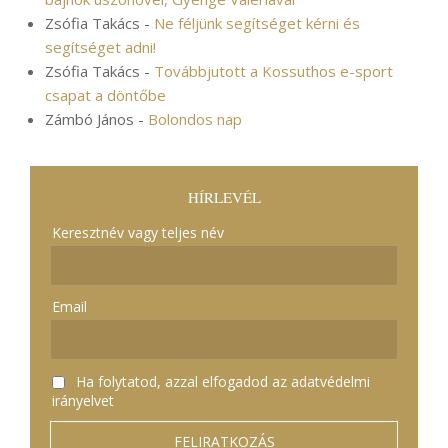
Zsófia Takács
-
Ne féljünk segítséget kérni és
segítséget adni!
Zsófia Takács
-
Továbbjutott a Kossuthos e-sport
csapat a döntőbe
Zámbó János
-
Bolondos nap
HÍRLEVÉL
Keresztnév vagy teljes név
Email
Ha folytatod, azzal elfogadod az adatvédelmi
irányelvet