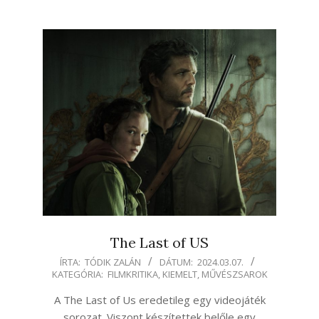
The Last of US
2024-
ÍRTA:
TÓDIK ZALÁN
DÁTUM:
2024.03.07.
KATEGÓRIA:
FILMKRITIKA
,
KIEMELT
,
MŰVÉSZSAROK
03-
07
A The Last of Us eredetileg egy videojáték
sorozat. Viszont készítettek belőle egy