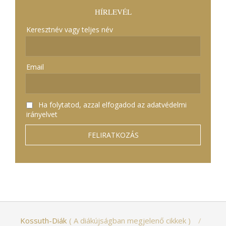
HÍRLEVÉL
Keresztnév vagy teljes név
Email
Ha folytatod, azzal elfogadod az adatvédelmi
irányelvet
Kossuth-Diák
A diákújságban megjelenő cikkek