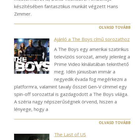
készítésében fantasztikus munkát végzett Hans
Zimmer.
OLVASD TOVÁBB
Ajánló a The Boys című sorozathoz
A The Boys egy amerikai szatirikus
televíziós sorozat, amely jelenleg a
Prime Video kínálatában tekinthető
meg. Idén júniusban immár a
negyedik évada fog megérkezni a
platformra, valamint tavaly ősszel Gen-V címmel egy
spin-off sorozattal is gazdagodott a The Boys világa.
A széria nagy népszerűségnek örvend, hiszen a
lényege, hogy a
OLVASD TOVÁBB
The Last of US