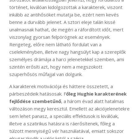
történet, kiválóan kidolgozottak a karakterek, viszont
inkább az antihősöket mutatja be, ezért nem kevés
benne a durvább jelenet. A sztori eleje talán kissé
unalmasnak hathat, de megéri a ráfordított időt, mert
viszonylag gyorsan felpörögnek az események.
Rengeteg, előre nem látható fordulat van a
cselekményben, illetve nagy hangsúlyt kap a szereplők
személyes drámája a harci jelenetekkel szemben, ami
szintén erősíti azt, hogy nem a megszokott
szuperhősös műfajjal van dolgunk.
A karakterek motivációja és háttere összetett, a
párbeszédeik hatásosak. F
őleg Hughie karakterének
fejlődése szembetűnő
, a három évad alatt hatalmas
változáson megy keresztül. Emellett az akciójelenetekre
sem lehet panasz, a speciális effektusok is kiválóak,
illetve a szatirikus hatásra is ráerősítenek, főleg a
túlzott mennyiségű vér használatával, emiatt sokszor
elrugaszkodik a valóságtól a széria.