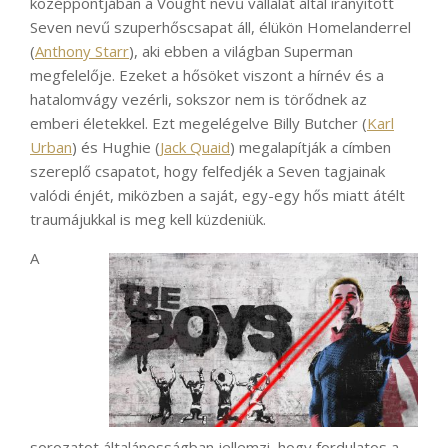
középpontjában a Vought nevű vállalat által irányított
Seven nevű szuperhőscsapat áll, élükön Homelanderrel
(
Anthony Starr
), aki ebben a világban Superman
megfelelője. Ezeket a hősöket viszont a hírnév és a
hatalomvágy vezérli, sokszor nem is törődnek az
emberi életekkel. Ezt megelégelve Billy Butcher (
Karl
Urban
) és Hughie (
Jack Quaid
) megalapítják a címben
szereplő csapatot, hogy felfedjék a Seven tagjainak
valódi énjét, miközben a saját, egy-egy hős miatt átélt
traumájukkal is meg kell küzdeniük.
A
sorozatot általánosságban jellemzi, hogy fordulatos a