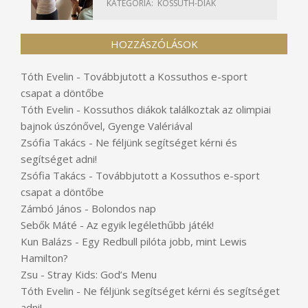
KATEGÓRIA:
KOSSUTH-DIÁK
HOZZÁSZÓLÁSOK
Tóth Evelin
-
Továbbjutott a Kossuthos e-sport
csapat a döntőbe
Tóth Evelin
-
Kossuthos diákok találkoztak az olimpiai
bajnok úszónővel, Gyenge Valériával
Zsófia Takács
-
Ne féljünk segítséget kérni és
segítséget adni!
Zsófia Takács
-
Továbbjutott a Kossuthos e-sport
csapat a döntőbe
Zámbó János
-
Bolondos nap
Sebők Máté
-
Az egyik legélethűbb játék!
Kun Balázs
-
Egy Redbull pilóta jobb, mint Lewis
Hamilton?
Zsu
-
Stray Kids: God’s Menu
Tóth Evelin
-
Ne féljünk segítséget kérni és segítséget
adni!