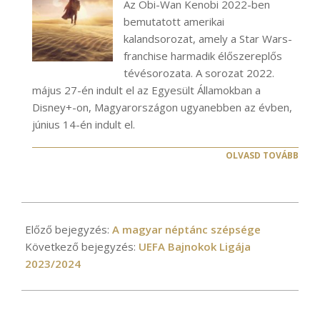
Az Obi-Wan Kenobi 2022-ben
bemutatott amerikai
kalandsorozat, amely a Star Wars-
franchise harmadik élőszereplős
tévésorozata. A sorozat 2022.
május 27-én indult el az Egyesült Államokban a
Disney+-on, Magyarországon ugyanebben az évben,
június 14-én indult el.
OLVASD TOVÁBB
2024-
04-
Előző bejegyzés:
A magyar néptánc szépsége
14
Következő bejegyzés:
UEFA Bajnokok Ligája
2023/2024