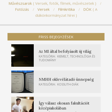
Művészsarok
Versek, fotók, filmek, művészetek
Fotózás
Versek
Filmkritika
DÖK
A
diákönkormányzat hírei
FRISS BEJEGYZÉSEK
Az MI által befolyásolt új világ
KATEGÓRIA:
KIEMELT
,
TECHNOLÓGIA ÉS
TUDOMÁNY
NMHH oklevélátadó ünnepség
KATEGÓRIA:
KOSSUTH-DIÁK
Így válasz okosan fakultációt
középiskolában