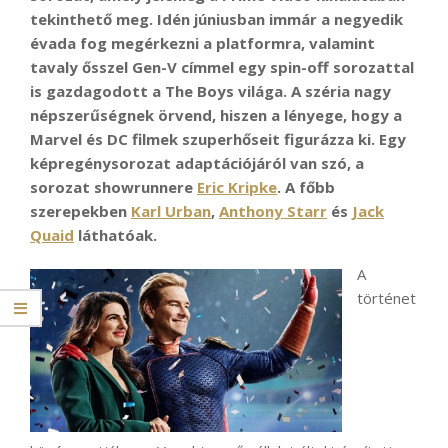
tekinthető meg. Idén júniusban immár a negyedik
évada fog megérkezni a platformra, valamint
tavaly ősszel Gen-V címmel egy spin-off sorozattal
is gazdagodott a The Boys világa. A széria nagy
népszerűségnek örvend, hiszen a lényege, hogy a
Marvel és DC filmek szuperhőseit figurázza ki. Egy
képregénysorozat adaptációjáról van szó, a
sorozat showrunnere
Eric Kripke
. A főbb
szerepekben
Karl Urban
,
Anthony Starr
és
Jack
Quaid
láthatóak.
A
történet