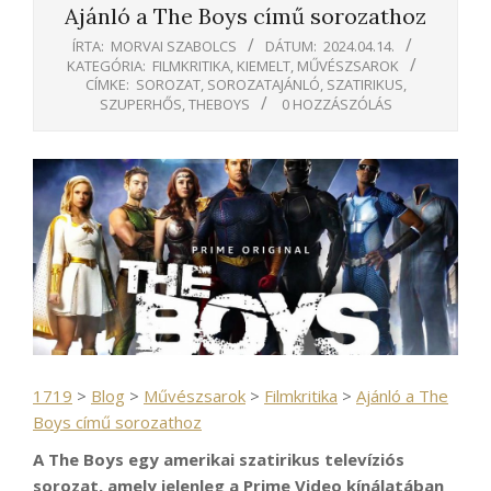
Ajánló a The Boys című sorozathoz
ÍRTA:
MORVAI SZABOLCS
DÁTUM:
2024.04.14.
KATEGÓRIA:
FILMKRITIKA
,
KIEMELT
,
MŰVÉSZSAROK
CÍMKE:
SOROZAT
,
SOROZATAJÁNLÓ
,
SZATIRIKUS
,
SZUPERHŐS
,
THEBOYS
0 HOZZÁSZÓLÁS
1719
>
Blog
>
Művészsarok
>
Filmkritika
>
Ajánló a The
Boys című sorozathoz
A The Boys egy amerikai szatirikus televíziós
sorozat, amely jelenleg a Prime Video kínálatában