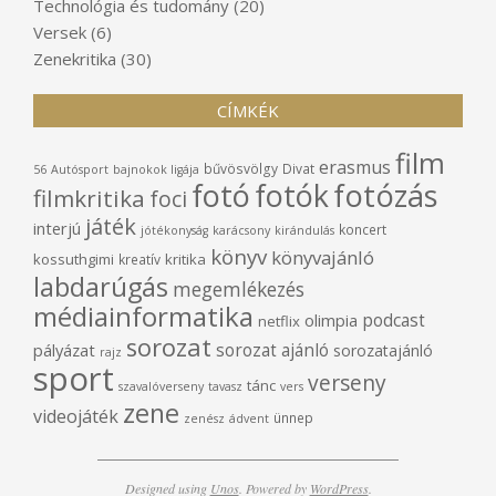
Technológia és tudomány
(20)
Versek
(6)
Zenekritika
(30)
CÍMKÉK
film
erasmus
bűvösvölgy
Divat
56
Autósport
bajnokok ligája
fotó
fotók
fotózás
filmkritika
foci
játék
interjú
koncert
jótékonyság
karácsony
kirándulás
könyv
könyvajánló
kossuthgimi
kritika
kreatív
labdarúgás
megemlékezés
médiainformatika
podcast
olimpia
netflix
sorozat
sorozat ajánló
pályázat
sorozatajánló
rajz
sport
verseny
tánc
szavalóverseny
tavasz
vers
zene
videojáték
ünnep
zenész
ádvent
Designed using
Unos
. Powered by
WordPress
.