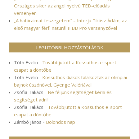
Országos siker az angol nyelvű TED-előadás
versenyen
„A határaimat feszegetem” – Interjú Tikász Ádám, az
első magyar férfi naturál IFBB Pro versenyzővel
LEGUTÓBBI HOZZÁSZÓLÁSOK
Tóth Evelin
-
Továbbjutott a Kossuthos e-sport
csapat a döntőbe
Tóth Evelin
-
Kossuthos diákok találkoztak az olimpiai
bajnok úszónővel, Gyenge Valériával
Zsófia Takács
-
Ne féljünk segítséget kérni és
segítséget adni!
Zsófia Takács
-
Továbbjutott a Kossuthos e-sport
csapat a döntőbe
Zámbó János
-
Bolondos nap