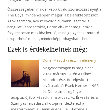
Összességében mindenképp kiváló szórakozást nyújt a
The Boys, mindenképpen megéri a belefektetett időt.
Azok számára, akik kedvelik a durvább, szatirikus
hangulatú sorozatokat, illetve akik már megunták a
folyamatosan mozikba kerülő, mindig ugyanazt mutató
szuperhősfilmeket, mindenképp kihagyhatatlan.
Ezek is érdekelhetnek még:
Dűne: Második rész – vélemény
Magyarországon is megjelent
2024. március 14-én a Dűne:
Második rész. Beteljesítette az
elvárásokat? Frank Herbert 1965-
ös Dűne című regénye
adaptációjából készült filmsorozat. Az Érkezés és a
Szárnyas fejvadász alkotója rendezte ezt a
mesterművet is, Denis Villeneuve. Filmzenéje