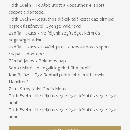
Tóth Evelin
-
Továbbjutott a Kossuthos e-sport
csapat a döntőbe
Tóth Evelin
-
Kossuthos diákok találkoztak az olimpiai
bajnok úszónővel, Gyenge Valériával
Zsófia Takács
-
Ne féljünk segítséget kérni és
segítséget adni!
Zsófia Takács
-
Továbbjutott a Kossuthos e-sport
csapat a döntőbe
Zámbó János
-
Bolondos nap
Sebők Máté
-
Az egyik legélethűbb játék!
Kun Balázs
-
Egy Redbull pilóta jobb, mint Lewis
Hamilton?
Zsu
-
Stray Kids: God’s Menu
Tóth Evelin
-
Ne féljünk segítséget kérni és segítséget
adni!
Tóth Evelin
-
Ne féljünk segítséget kérni és segítséget
adni!