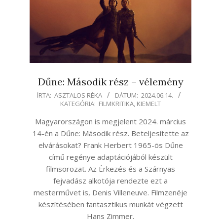
Dűne: Második rész – vélemény
2024-
ÍRTA:
ASZTALOS RÉKA
DÁTUM:
2024.06.14.
KATEGÓRIA:
FILMKRITIKA
,
KIEMELT
06-
14
Magyarországon is megjelent 2024. március
14-én a Dűne: Második rész. Beteljesítette az
elvárásokat? Frank Herbert 1965-ös Dűne
című regénye adaptációjából készült
filmsorozat. Az Érkezés és a Szárnyas
fejvadász alkotója rendezte ezt a
mesterművet is, Denis Villeneuve. Filmzenéje
készítésében fantasztikus munkát végzett
Hans Zimmer.