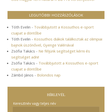
LEGUTÓBBI HOZZÁSZÓLÁSOK
Tóth Evelin
-
Továbbjutott a Kossuthos e-sport
csapat a döntőbe
Tóth Evelin
-
Kossuthos diákok találkoztak az olimpiai
bajnok úszónővel, Gyenge Valériával
Zsófia Takács
-
Ne féljünk segítséget kérni és
segítséget adni!
Zsófia Takács
-
Továbbjutott a Kossuthos e-sport
csapat a döntőbe
Zámbó János
-
Bolondos nap
HÍRLEVÉL
Keresztnév vagy teljes név