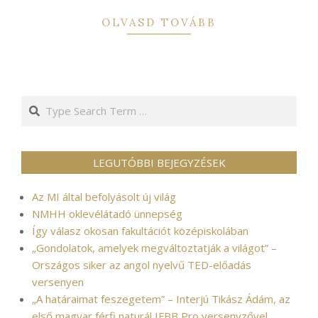
OLVASD TOVÁBB
Search
LEGUTÓBBI BEJEGYZÉSEK
Az MI által befolyásolt új világ
NMHH oklevélátadó ünnepség
Így válasz okosan fakultációt középiskolában
„Gondolatok, amelyek megváltoztatják a világot” –
Országos siker az angol nyelvű TED-előadás
versenyen
„A határaimat feszegetem” – Interjú Tikász Ádám, az
első magyar férfi naturál IFBB Pro versenyzővel