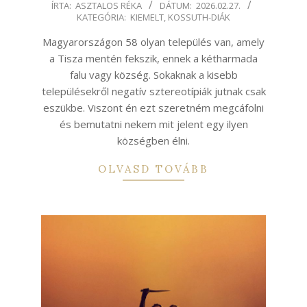
2026-
ÍRTA:
ASZTALOS RÉKA
DÁTUM:
2026.02.27.
KATEGÓRIA:
KIEMELT
,
KOSSUTH-DIÁK
02-
27
Magyarországon 58 olyan település van, amely
a Tisza mentén fekszik, ennek a kétharmada
falu vagy község. Sokaknak a kisebb
településekről negatív sztereotípiák jutnak csak
eszükbe. Viszont én ezt szeretném megcáfolni
és bemutatni nekem mit jelent egy ilyen
községben élni.
OLVASD TOVÁBB