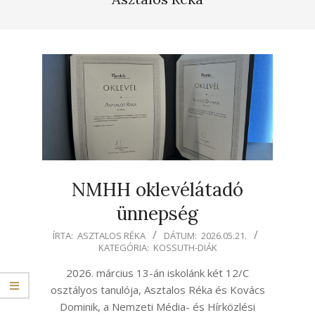
NMHH oklevélátadó
ünnepség
2026-
ÍRTA:
ASZTALOS RÉKA
DÁTUM:
2026.05.21.
KATEGÓRIA:
KOSSUTH-DIÁK
05-
21
2026. március 13-án iskolánk két 12/C
osztályos tanulója, Asztalos Réka és Kovács
Dominik, a Nemzeti Média- és Hírközlési