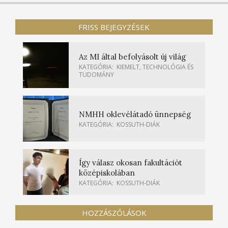
FRISS BEJEGYZÉSEK
Az MI által befolyásolt új világ
KATEGÓRIA:
KIEMELT
,
TECHNOLÓGIA ÉS
TUDOMÁNY
NMHH oklevélátadó ünnepség
KATEGÓRIA:
KOSSUTH-DIÁK
Így válasz okosan fakultációt
középiskolában
KATEGÓRIA:
KOSSUTH-DIÁK
HOZZÁSZÓLÁSOK