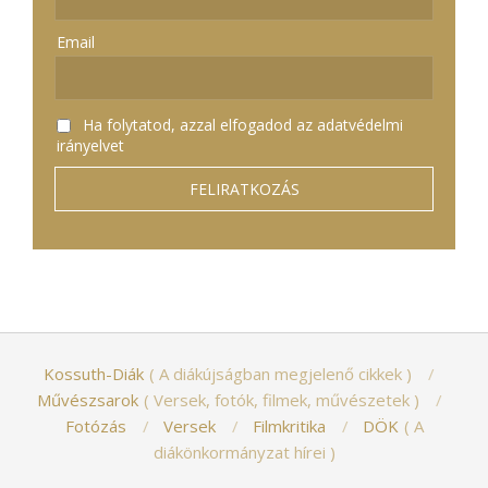
Email
Ha folytatod, azzal elfogadod az adatvédelmi
irányelvet
Kossuth-Diák
A diákújságban megjelenő cikkek
Művészsarok
Versek, fotók, filmek, művészetek
Fotózás
Versek
Filmkritika
DÖK
A
diákönkormányzat hírei