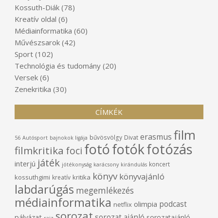
Kossuth-Diák
(78)
Kreatív oldal
(6)
Médiainformatika
(60)
Művészsarok
(42)
Sport
(102)
Technológia és tudomány
(20)
Versek
(6)
Zenekritika
(30)
CÍMKÉK
film
erasmus
bűvösvölgy
Divat
56
Autósport
bajnokok ligája
fotó
fotók
fotózás
filmkritika
foci
játék
interjú
koncert
jótékonyság
karácsony
kirándulás
könyv
könyvajánló
kossuthgimi
kritika
kreatív
labdarúgás
megemlékezés
médiainformatika
podcast
olimpia
netflix
sorozat
sorozat ajánló
pályázat
sorozatajánló
rajz