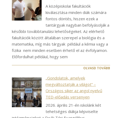
A középiskolai fakultációk
kiválasztása minden diák számára
fontos döntés, hiszen ezek a
tantárgyak nagyban befolyásolják a
későbbi továbbtanulási lehetőségeket. Az elérhető
fakultációk között általában szerepel a biológia és a
matematika, míg más tárgyak például a kémia vagy a
fizika nem minden esetben érhető el az évfolyamon.
Előfordulhat például, hogy sem
OLVASD TOVÁBB
„Gondolatok, amelyek
megváltoztatják a világot” –
Országos siker az angol nyelvű
TED-előadás versenyen
2026. április 21-én iskolánk két
tehetséges diákja képviselte
intézményünket a Deák Téri Evangélikus