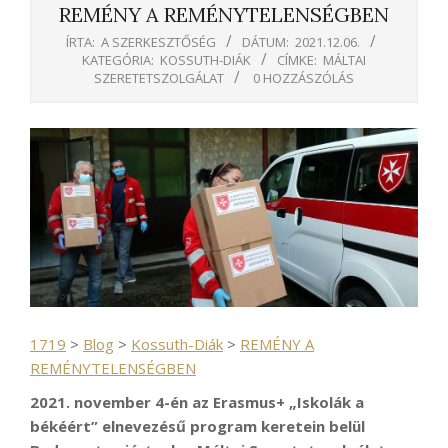
REMÉNY A REMÉNYTELENSÉGBEN
ÍRTA:
A SZERKESZTŐSÉG
DÁTUM:
2021.12.06.
KATEGÓRIA:
KOSSUTH-DIÁK
CÍMKE:
MÁLTAI
SZERETETSZOLGÁLAT
0 HOZZÁSZÓLÁS
1719
>
Blog
>
Kossuth-Diák
>
REMÉNY A
REMÉNYTELENSÉGBEN
2021. november 4-én az Erasmus+ „Iskolák a
békéért” elnevezésű program keretein belül