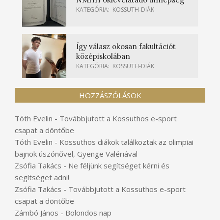
KATEGÓRIA:
KOSSUTH-DIÁK
Így válasz okosan fakultációt
középiskolában
KATEGÓRIA:
KOSSUTH-DIÁK
HOZZÁSZÓLÁSOK
Tóth Evelin
-
Továbbjutott a Kossuthos e-sport
csapat a döntőbe
Tóth Evelin
-
Kossuthos diákok találkoztak az olimpiai
bajnok úszónővel, Gyenge Valériával
Zsófia Takács
-
Ne féljünk segítséget kérni és
segítséget adni!
Zsófia Takács
-
Továbbjutott a Kossuthos e-sport
csapat a döntőbe
Zámbó János
-
Bolondos nap