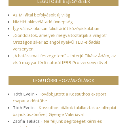
LEGUTÓBBI BEJEGYZÉSEK
Az MI által befolyásolt új világ
NMHH oklevélátadó ünnepség
Így válasz okosan fakultációt középiskolában
„Gondolatok, amelyek megváltoztatják a világot” –
Országos siker az angol nyelvű TED-előadás
versenyen
„A határaimat feszegetem” – Interjú Tikász Ádám, az
első magyar férfi naturál IFBB Pro versenyzővel
LEGUTÓBBI HOZZÁSZÓLÁSOK
Tóth Evelin
-
Továbbjutott a Kossuthos e-sport
csapat a döntőbe
Tóth Evelin
-
Kossuthos diákok találkoztak az olimpiai
bajnok úszónővel, Gyenge Valériával
Zsófia Takács
-
Ne féljünk segítséget kérni és