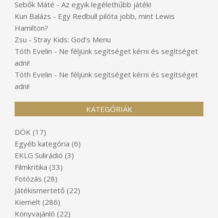
Sebők Máté
-
Az egyik legélethűbb játék!
Kun Balázs
-
Egy Redbull pilóta jobb, mint Lewis
Hamilton?
Zsu
-
Stray Kids: God’s Menu
Tóth Evelin
-
Ne féljünk segítséget kérni és segítséget
adni!
Tóth Evelin
-
Ne féljünk segítséget kérni és segítséget
adni!
KATEGÓRIÁK
DÖK
(17)
Egyéb kategória
(6)
EKLG Sulirádió
(3)
Filmkritika
(33)
Fotózás
(28)
Játékismertető
(22)
Kiemelt
(286)
Könyvajánló
(22)