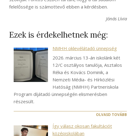
felelőssége is számottevő ebben a kérdésben.
Jónás Lívia
Ezek is érdekelhetnek még:
NMHH oklevélátadó ünnepség
2026. március 13-án iskolánk két
12/C osztályos tanulója, Asztalos
Réka és Kovács Dominik, a
Nemzeti Média- és Hírközlési
Hatóság (NMHH) Partneriskola
Program díjátadó ünnepségén elismerésben
részesült.
OLVASD TOVÁBB
Így válasz okosan fakultációt
középiskolában