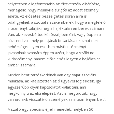
helyzetben a legfontosabb az életveszély elhárítása,
mérlegelik, hogy mennyire sürgős az adott személy
esete. Az előzetes beszélgetés során arra is
odafigyelnek a szociális szakemberek, hogy a megfelelő
intézményt találják meg a hajléktalan emberek számára.
Van, aki kevésbé tud közösségben élni, vagy éppen a
házirend valamely pontjának betartása okozhat neki
nehézséget. Ilyen esetben másik intézményt
javasolnak számára éppen azért, hogy a szálló ne
kudarcélmény, hanem előrelépés legyen a hajléktalan
ember számára.
Minden bent tartózkodónak van egy saját szociális
munkása, aki kifejezetten az ő ügyével foglalkozik, így
egyszerűbb olyan kapcsolatot kialakítani, ami
megkönnyíti az előrelépést. Azt is megtudtuk, hogy
vannak, akik visszatérő személyek az intézményen belül.
A szálló egy speciális éjjeli menedék, melyben 50