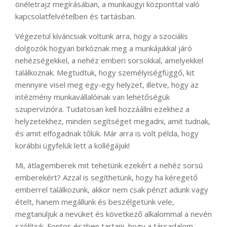
önéletrajz megírásában, a munkaügyi központtal való
kapcsolatfelvételben és tartásban.
Végezetül kíváncsiak voltunk arra, hogy a szociális
dolgozók hogyan birkóznak meg a munkájukkal járó
nehézségekkel, a nehéz emberi sorsokkal, amelyekkel
találkoznak. Megtudtuk, hogy személyiségfüggő, kit
mennyire visel meg egy-egy helyzet, illetve, hogy az
intézmény munkavállalóinak van lehetőségük
szupervízióra. Tudatosan kell hozzáállni ezekhez a
helyzetekhez, minden segítséget megadni, amit tudnak,
és amit elfogadnak tőlük. Már arra is volt példa, hogy
korábbi ügyfelük lett a kollégájuk!
Mi, átlagemberek mit tehetünk ezekért a nehéz sorsú
emberekért? Azzal is segíthetünk, hogy ha kéregető
emberrel találkozunk, akkor nem csak pénzt adunk vagy
ételt, hanem megállunk és beszélgetünk vele,
megtanuljuk a nevüket és következő alkalommal a nevén
szólítjuk. Fontos észben tartani, hogy a társadalom