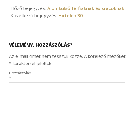
2021-
12-
Előző bejegyzés:
Álomkülső férfiaknak és srácoknak
06
Következő bejegyzés:
Hirtelen 30
VÉLEMÉNY, HOZZÁSZÓLÁS?
Az e-mail címet nem tesszük közzé.
A kötelező mezőket
*
karakterrel jelöltük
Hozzászólás
*