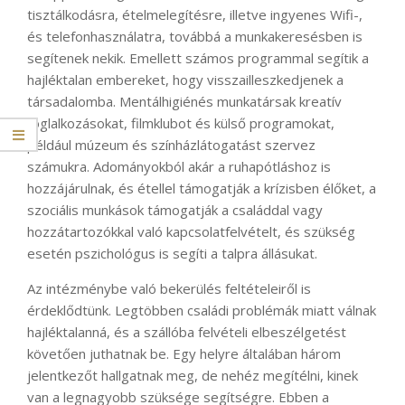
tisztálkodásra, ételmelegítésre, illetve ingyenes Wifi-,
és telefonhasználatra, továbbá a munkakeresésben is
segítenek nekik. Emellett számos programmal segítik a
hajléktalan embereket, hogy visszailleszkedjenek a
társadalomba. Mentálhigiénés munkatársak kreatív
foglalkozásokat, filmklubot és külső programokat,
például múzeum és színházlátogatást szervez
számukra. Adományokból akár a ruhapótláshoz is
hozzájárulnak, és étellel támogatják a krízisben élőket, a
szociális munkások támogatják a családdal vagy
hozzátartozókkal való kapcsolatfelvételt, és szükség
esetén pszichológus is segíti a talpra állásukat.
Az intézménybe való bekerülés feltételeiről is
érdeklődtünk. Legtöbben családi problémák miatt válnak
hajléktalanná, és a szállóba felvételi elbeszélgetést
követően juthatnak be. Egy helyre általában három
jelentkezőt hallgatnak meg, de nehéz megítélni, kinek
van a legnagyobb szüksége segítségre. Ebben a