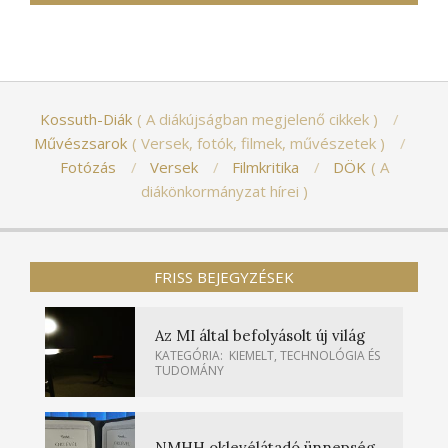
Kossuth-Diák
A diákújságban megjelenő cikkek
Művészsarok
Versek, fotók, filmek, művészetek
Fotózás
Versek
Filmkritika
DÖK
A
diákönkormányzat hírei
FRISS BEJEGYZÉSEK
Az MI által befolyásolt új világ
KATEGÓRIA:
KIEMELT
,
TECHNOLÓGIA ÉS
TUDOMÁNY
NMHH oklevélátadó ünnepség