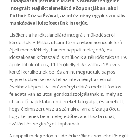
Budapesten jártunk a Máltai Szeretetszolgálat
Integrált Hajléktalanellátó Központjában, ahol
Tóthné Dózsa Évával, az intézmény egyik szociális
munkásával készítettünk interjút.
Elsőként a hajléktalanellátó integrált működéséről
kérdeztük. A Miklós utcai intézményben nemcsak férfi
éjjeli menedékhely, hanem nappali melegedő, és
időszakosan krízisszálló is működik a téli időszakban 19,
áprilistól októberig 11 férőhellyel. A szállóra 18 éves
kortól kerülhetnek be, és amint megtudtuk, sajnos
egyre többen keresik fel az intézményt az elmúlt
évekhez képest. Az intézményi ellátás mellett fontos
feladata van az utcai gondozószolgálatnak is, mely az
utcán élő hajléktalan embereket látogatja, és amellett,
hogy élelmiszert visz a számukra, arra bíztatja őket,
hogy térjenek be a melegedőbe, ahol tiszta ruhát,
szállást és segítséget kaphatnak.
A nappali melegedőn az ide érkezőknek van lehetőségük