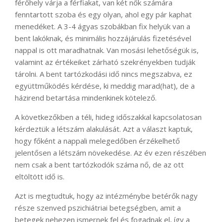
férőhely várja a férfiakat, van két nők számára
fenntartott szoba és egy olyan, ahol egy pár kaphat
menedéket. A 3-4 ágyas szobákban fix helyük van a
bent lakóknak, és minimális hozzájárulás fizetésével
nappal is ott maradhatnak. Van mosási lehetőségük is,
valamint az értékeiket zárható szekrényekben tudják
tárolni. A bent tartózkodási idő nincs megszabva, ez
együttműködés kérdése, ki meddig marad(hat), de a
házirend betartása mindenkinek kötelező.
A következőkben a téli, hideg időszakkal kapcsolatosan
kérdeztük a létszám alakulását. Azt a választ kaptuk,
hogy főként a nappali melegedőben érzékelhető
jelentősen a létszám növekedése. Az év ezen részében
nem csak a bent tartózkodók száma nő, de az ott
eltöltött idő is.
Azt is megtudtuk, hogy az intézménybe betérők nagy
része szenved pszichiátriai betegségben, amit a
betegek nehezen ismernek fel és fogadnak el, így a