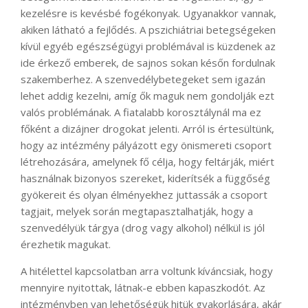
kezelésre is kevésbé fogékonyak. Ugyanakkor vannak,
akiken látható a fejlődés. A pszichiátriai betegségeken
kívül egyéb egészségügyi problémával is küzdenek az
ide érkező emberek, de sajnos sokan későn fordulnak
szakemberhez. A szenvedélybetegeket sem igazán
lehet addig kezelni, amíg ők maguk nem gondolják ezt
valós problémának. A fiatalabb korosztálynál ma ez
főként a dizájner drogokat jelenti. Arról is értesültünk,
hogy az intézmény pályázott egy önismereti csoport
létrehozására, amelynek fő célja, hogy feltárják, miért
használnak bizonyos szereket, kiderítsék a függőség
gyökereit és olyan élményekhez juttassák a csoport
tagjait, melyek során megtapasztalhatják, hogy a
szenvedélyük tárgya (drog vagy alkohol) nélkül is jól
érezhetik magukat.
A hitélettel kapcsolatban arra voltunk kíváncsiak, hogy
mennyire nyitottak, látnak-e ebben kapaszkodót. Az
intézményben van lehetőségük hitük gyakorlására, akár