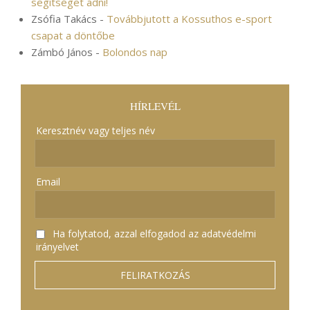
segítséget adni!
Zsófia Takács
-
Továbbjutott a Kossuthos e-sport
csapat a döntőbe
Zámbó János
-
Bolondos nap
HÍRLEVÉL
Keresztnév vagy teljes név
Email
Ha folytatod, azzal elfogadod az adatvédelmi
irányelvet