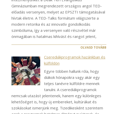
Gimnáziumban megrendezett országos angol TED-
előadás versenyen, melyet az EPSZTI támogatásával
hívtak életre. A TED-Talks formátum világszerte a
modern retorika és az innovatív gondolkodás
szimbóluma, így a versenyen való részvétel már
önmagában is hatalmas kihívást és rangot jelent,
OLVASD TOVÁBB
Cserediákprogramok hazánkban és
külföldön
Egyre többen hallunk róla, hogy
diákok hónapokra vagy akár egy
teljes tanévre külföldre mennek
tanulni. A cserediákprogramok
nemcsak utazást jelentenek, hanem egy különleges
lehetőséget is, hogy új embereket, kultúrákat és
szokásokat ismerjünk meg. Tizedikesként szerintem
ezek a programok hatalmas élményt nyújtanak, és