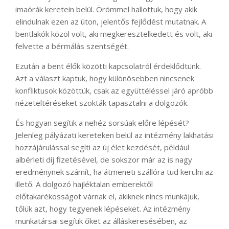
imaórák keretein belül. Örömmel hallottuk, hogy akik
elindulnak ezen az úton, jelentős fejlődést mutatnak. A
bentlakók közöl volt, aki megkeresztelkedett és volt, aki
felvette a bérmálás szentségét.
Ezután a bent élők közötti kapcsolatról érdeklődtünk.
Azt a választ kaptuk, hogy különösebben nincsenek
konfliktusok közöttük, csak az együttéléssel járó apróbb
nézeteltéréseket szokták tapasztalni a dolgozók.
És hogyan segítik a nehéz sorsúak előre lépését?
Jelenleg pályázati kereteken belül az intézmény lakhatási
hozzájárulással segíti az új élet kezdését, például
albérleti díj fizetésével, de sokszor már az is nagy
eredménynek számít, ha átmeneti szállóra tud kerülni az
illető. A dolgozó hajléktalan emberektől
előtakarékosságot várnak el, akiknek nincs munkájuk,
tőlük azt, hogy tegyenek lépéseket. Az intézmény
munkatársai segítik őket az álláskeresésében, az