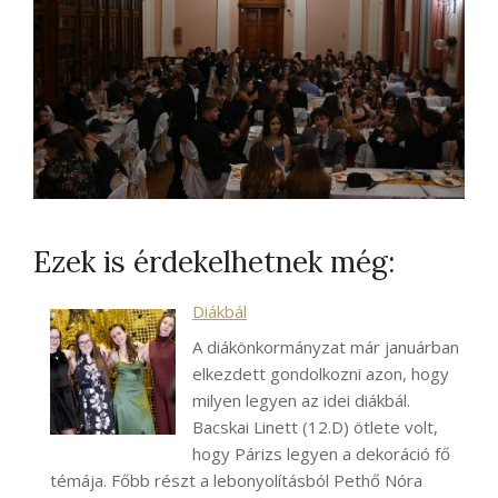
Ezek is érdekelhetnek még:
Diákbál
A diákönkormányzat már januárban
elkezdett gondolkozni azon, hogy
milyen legyen az idei diákbál.
Bacskai Linett (12.D) ötlete volt,
hogy Párizs legyen a dekoráció fő
témája. Főbb részt a lebonyolításból Pethő Nóra