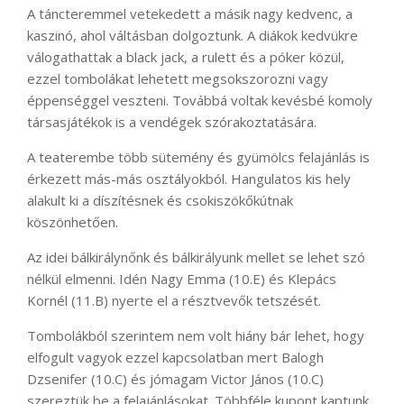
A táncteremmel vetekedett a másik nagy kedvenc, a
kaszinó, ahol váltásban dolgoztunk. A diákok kedvükre
válogathattak a black jack, a rulett és a póker közül,
ezzel tombolákat lehetett megsokszorozni vagy
éppenséggel veszteni. Továbbá voltak kevésbé komoly
társasjátékok is a vendégek szórakoztatására.
A teaterembe több sütemény és gyümölcs felajánlás is
érkezett más-más osztályokból. Hangulatos kis hely
alakult ki a díszítésnek és csokiszökőkútnak
köszönhetően.
Az idei bálkirálynőnk és bálkirályunk mellet se lehet szó
nélkül elmenni. Idén Nagy Emma (10.E) és Klepács
Kornél (11.B) nyerte el a résztvevők tetszését.
Tombolákból szerintem nem volt hiány bár lehet, hogy
elfogult vagyok ezzel kapcsolatban mert Balogh
Dzsenifer (10.C) és jómagam Victor János (10.C)
szereztük be a felajánlásokat. Többféle kupont kaptunk