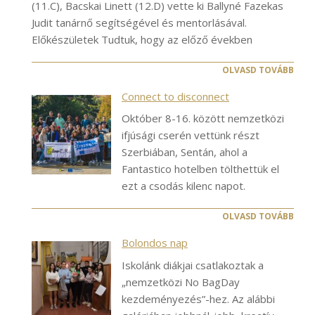
(11.C), Bacskai Linett (12.D) vette ki Ballyné Fazekas
Judit tanárnő segítségével és mentorlásával.
Előkészületek Tudtuk, hogy az előző években
OLVASD TOVÁBB
Connect to disconnect
Október 8-16. között nemzetközi
ifjúsági cserén vettünk részt
Szerbiában, Sentán, ahol a
Fantastico hotelben tölthettük el
ezt a csodás kilenc napot.
OLVASD TOVÁBB
Bolondos nap
Iskolánk diákjai csatlakoztak a
„nemzetközi No BagDay
kezdeményezés”-hez. Az alábbi