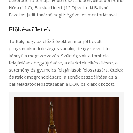
dekoráció fő témája. Főbb részt a lebonyolításból Pethő
Nóra (11.C), Bacskai Linett (12.D) vette ki Ballyné
Fazekas Judit tanárnő segítségével és mentorlásával.
Előkészületek
Tudtuk, hogy az előző években már jól bevált
programokon fölösleges variálni, de így se volt túl
könnyű a megszervezés. Szükség volt a tombola
felajánlások begyűjtésére, a díszletek elkészítésre, a
sütemény és gyümölcs felajánlások felosztására, ételek
és italok megrendelésére, a zenék összeállítása és a
báli feladatok leosztásában a DÖK-ös diákok között.