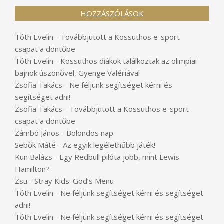
HOZZÁSZÓLÁSOK
Tóth Evelin
-
Továbbjutott a Kossuthos e-sport
csapat a döntőbe
Tóth Evelin
-
Kossuthos diákok találkoztak az olimpiai
bajnok úszónővel, Gyenge Valériával
Zsófia Takács
-
Ne féljünk segítséget kérni és
segítséget adni!
Zsófia Takács
-
Továbbjutott a Kossuthos e-sport
csapat a döntőbe
Zámbó János
-
Bolondos nap
Sebők Máté
-
Az egyik legélethűbb játék!
Kun Balázs
-
Egy Redbull pilóta jobb, mint Lewis
Hamilton?
Zsu
-
Stray Kids: God’s Menu
Tóth Evelin
-
Ne féljünk segítséget kérni és segítséget
adni!
Tóth Evelin
-
Ne féljünk segítséget kérni és segítséget