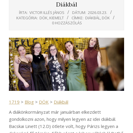
Diákbál
ÍRTA:
VICTOR ILLÉS JÁNOS
DÁTUM:
2026.03.23.
KATEGÓRIA:
DÖK
,
KIEMELT
CÍMKE:
DIÁKBÁL
,
DÖK
0 HOZZÁSZÓLÁS
1719
>
Blog
>
DÖK
>
Diákbál
A diákönkormányzat már januárban elkezdett
gondolkozni azon, hogy milyen legyen az idei diákbál.
Bacskai Linett (12.D) ötlete volt, hogy Párizs legyen a