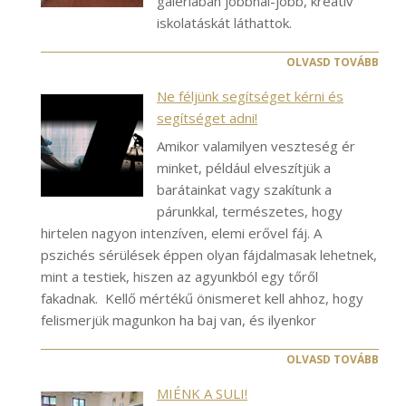
galériában jobbnál-jobb, kreatív
iskolatáskát láthattok.
OLVASD TOVÁBB
Ne féljünk segítséget kérni és
segítséget adni!
Amikor valamilyen veszteség ér
minket, például elveszítjük a
barátainkat vagy szakítunk a
párunkkal, természetes, hogy
hirtelen nagyon intenzíven, elemi erővel fáj. A
pszichés sérülések éppen olyan fájdalmasak lehetnek,
mint a testiek, hiszen az agyunkból egy tőről
fakadnak. Kellő mértékű önismeret kell ahhoz, hogy
felismerjük magunkon ha baj van, és ilyenkor
OLVASD TOVÁBB
MIÉNK A SULI!