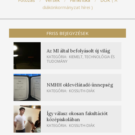
Fotózás
Versek
Filmkritika
DÖK
A
diákönkormányzat hírei
FRISS BEJEGYZÉSEK
Az MI által befolyásolt új világ
KATEGÓRIA:
KIEMELT
,
TECHNOLÓGIA ÉS
TUDOMÁNY
NMHH oklevélátadó ünnepség
KATEGÓRIA:
KOSSUTH-DIÁK
Így válasz okosan fakultációt
középiskolában
KATEGÓRIA:
KOSSUTH-DIÁK