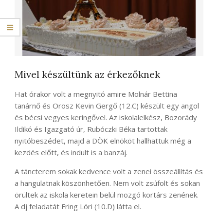
Mivel készültünk az érkezőknek
Hat órakor volt a megnyitó amire Molnár Bettina
tanárnő és Orosz Kevin Gergő (12.C) készült egy angol
és bécsi vegyes keringővel. Az iskolalelkész, Bozorády
Ildikó és Igazgató úr, Rubóczki Béka tartottak
nyitóbeszédet, majd a DÖK elnököt hallhattuk még a
kezdés előtt, és indult is a banzáj.
A táncterem sokak kedvence volt a zenei összeállítás és
a hangulatnak köszönhetően. Nem volt zsúfolt és sokan
örültek az iskola keretein belül mozgó kortárs zenének.
A dj feladatát Fring Lóri (10.D) látta el.