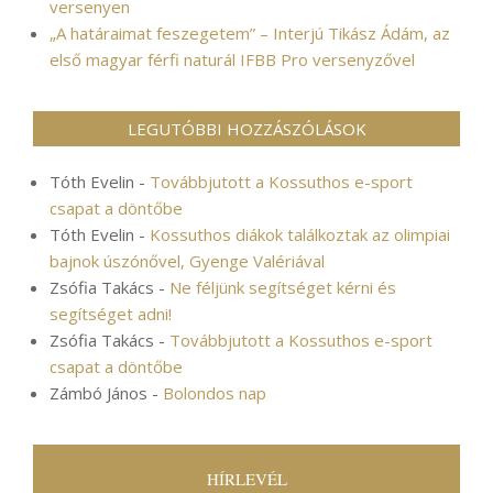
versenyen
„A határaimat feszegetem” – Interjú Tikász Ádám, az
első magyar férfi naturál IFBB Pro versenyzővel
LEGUTÓBBI HOZZÁSZÓLÁSOK
Tóth Evelin
-
Továbbjutott a Kossuthos e-sport
csapat a döntőbe
Tóth Evelin
-
Kossuthos diákok találkoztak az olimpiai
bajnok úszónővel, Gyenge Valériával
Zsófia Takács
-
Ne féljünk segítséget kérni és
segítséget adni!
Zsófia Takács
-
Továbbjutott a Kossuthos e-sport
csapat a döntőbe
Zámbó János
-
Bolondos nap
HÍRLEVÉL