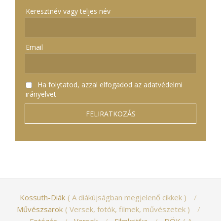
Keresztnév vagy teljes név
Email
Ha folytatod, azzal elfogadod az adatvédelmi
irányelvet
Kossuth-Diák
A diákújságban megjelenő cikkek
Művészsarok
Versek, fotók, filmek, művészetek