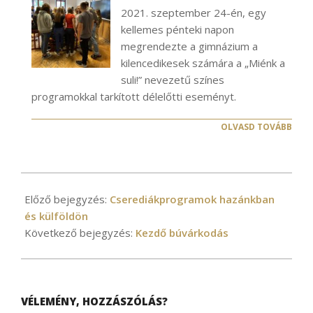
2021. szeptember 24-én, egy
kellemes pénteki napon
megrendezte a gimnázium a
kilencedikesek számára a „Miénk a
suli!” nevezetű színes
programokkal tarkított délelőtti eseményt.
OLVASD TOVÁBB
2026-
03-
Előző bejegyzés:
Cserediákprogramok hazánkban
23
és külföldön
Következő bejegyzés:
Kezdő búvárkodás
VÉLEMÉNY, HOZZÁSZÓLÁS?