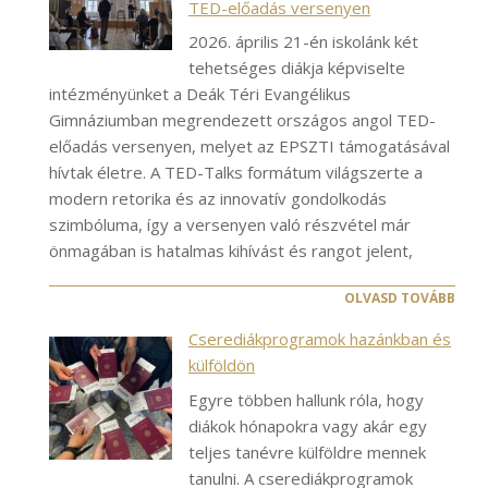
TED-előadás versenyen
2026. április 21-én iskolánk két
tehetséges diákja képviselte
intézményünket a Deák Téri Evangélikus
Gimnáziumban megrendezett országos angol TED-
előadás versenyen, melyet az EPSZTI támogatásával
hívtak életre. A TED-Talks formátum világszerte a
modern retorika és az innovatív gondolkodás
szimbóluma, így a versenyen való részvétel már
önmagában is hatalmas kihívást és rangot jelent,
OLVASD TOVÁBB
Cserediákprogramok hazánkban és
külföldön
Egyre többen hallunk róla, hogy
diákok hónapokra vagy akár egy
teljes tanévre külföldre mennek
tanulni. A cserediákprogramok