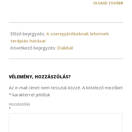
OLVASD TOVÁBB
2026-
03-
Előző bejegyzés:
A szerepjátékoknak lehetnek
23
terápiás hatásai
Következő bejegyzés:
Diákbál
VÉLEMÉNY, HOZZÁSZÓLÁS?
Az e-mail címet nem tesszük közzé.
A kötelező mezőket
*
karakterrel jelöltük
Hozzászólás
*