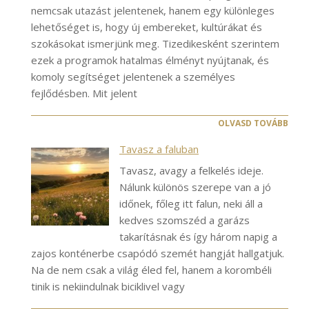
nemcsak utazást jelentenek, hanem egy különleges
lehetőséget is, hogy új embereket, kultúrákat és
szokásokat ismerjünk meg. Tizedikesként szerintem
ezek a programok hatalmas élményt nyújtanak, és
komoly segítséget jelentenek a személyes
fejlődésben. Mit jelent
OLVASD TOVÁBB
Tavasz a faluban
Tavasz, avagy a felkelés ideje.
Nálunk különös szerepe van a jó
időnek, főleg itt falun, neki áll a
kedves szomszéd a garázs
takarításnak és így három napig a
zajos konténerbe csapódó szemét hangját hallgatjuk.
Na de nem csak a világ éled fel, hanem a korombéli
tinik is nekiindulnak biciklivel vagy