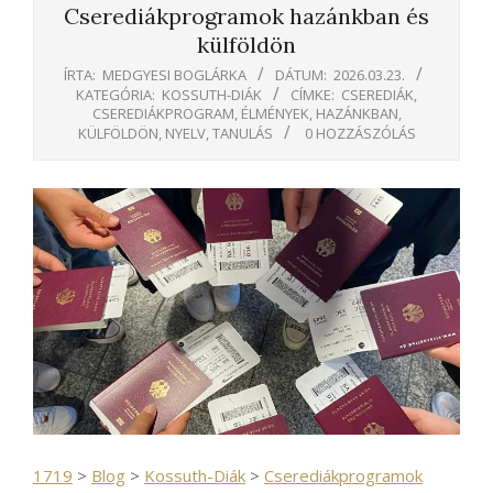
Cserediákprogramok hazánkban és
külföldön
ÍRTA:
MEDGYESI BOGLÁRKA
DÁTUM:
2026.03.23.
KATEGÓRIA:
KOSSUTH-DIÁK
CÍMKE:
CSEREDIÁK
,
CSEREDIÁKPROGRAM
,
ÉLMÉNYEK
,
HAZÁNKBAN
,
KÜLFÖLDÖN
,
NYELV
,
TANULÁS
0 HOZZÁSZÓLÁS
1719
>
Blog
>
Kossuth-Diák
>
Cserediákprogramok