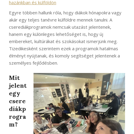
hazánkban és külföldön
Egyre többen hallunk róla, hogy diákok hónapokra vagy
akár egy teljes tanévre külföldre mennek tanulni. A
cserediákprogramok nemcsak utazást jelentenek,
hanem egy különleges lehetőséget is, hogy új
embereket, kultúrákat és szokásokat ismerjünk meg.
Tizedikesként szerintem ezek a programok hatalmas
élményt nyújtanak, és komoly segítséget jelentenek a
személyes fejlődésben.
Mit
jelent
egy
csere
diákp
rogra
m?