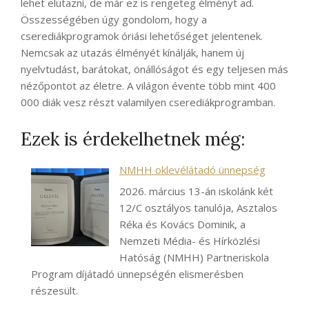
lehet elutazni, de már ez is rengeteg élményt ad.
Összességében úgy gondolom, hogy a
cserediákprogramok óriási lehetőséget jelentenek.
Nemcsak az utazás élményét kínálják, hanem új
nyelvtudást, barátokat, önállóságot és egy teljesen más
nézőpontot az életre. A világon évente több mint 400
000 diák vesz részt valamilyen cserediákprogramban.
Ezek is érdekelhetnek még:
NMHH oklevélátadó ünnepség
2026. március 13-án iskolánk két
12/C osztályos tanulója, Asztalos
Réka és Kovács Dominik, a
Nemzeti Média- és Hírközlési
Hatóság (NMHH) Partneriskola
Program díjátadó ünnepségén elismerésben
részesült.