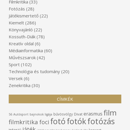
Filmkritika
(33)
Fotózás
(28)
Játékismertető
(22)
Kiemelt
(286)
Könyvajánló
(22)
Kossuth-Diák
(78)
Kreatív oldal
(6)
Médiainformatika
(60)
Művészsarok
(42)
Sport
(102)
Technológia és tudomány
(20)
Versek
(6)
Zenekritika
(30)
CÍMKÉK
film
erasmus
bűvösvölgy
Divat
56
Autósport
bajnokok ligája
fotó
fotók
fotózás
filmkritika
foci
játék
interjú