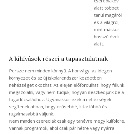
cserediákév
alatt többet
tanul magáról
és a világról,
mint máskor
hosszú évek
alatt.
A kihívások részei a tapasztalatnak
Persze nem minden könnyű. A honvágy, az idegen
környezet és az új iskolarendszer kezdetben
nehézséget okozhat. Az elején előfordulhat, hogy félünk
megszólalni, vagy nem tudjuk, hogyan illeszkedjünk be a
fogadócsaládhoz. Ugyanakkor ezek a nehézségek
segítenek abban, hogy erősebbé, kitartóbbá és
rugalmasabbá váljunk.
Nem minden cserediák csak egy tanévre megy külföldre.
Vannak programok, ahol csak pár hétre vagy nyárra