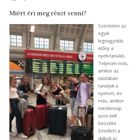
Miért éri meg részt venni?
Szerintem az
egyik
legnagyobb
előny a
nyelvtanulás.
Teljesen más,
amikor az
iskolában
tanuljuk a
nyelvet, és
más, amikor
mindennap
azon kell
beszélni.
Emellett a
diákok új