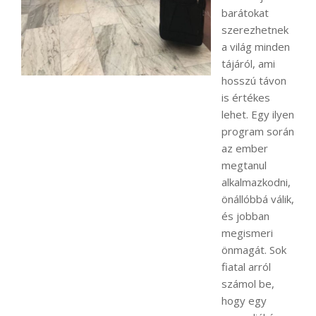
barátokat
szerezhetnek
a világ minden
tájáról, ami
hosszú távon
is értékes
lehet. Egy ilyen
program során
az ember
megtanul
alkalmazkodni,
önállóbbá válik,
és jobban
megismeri
önmagát. Sok
fiatal arról
számol be,
hogy egy