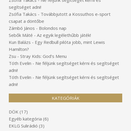
segítséget adni!
Zsófia Takács
-
Továbbjutott a Kossuthos e-sport
csapat a döntőbe
Zámbó János
-
Bolondos nap
Sebők Máté
-
Az egyik legélethűbb játék!
Kun Balázs
-
Egy Redbull pilóta jobb, mint Lewis
Hamilton?
Zsu
-
Stray Kids: God’s Menu
Tóth Evelin
-
Ne féljünk segítséget kérni és segítséget
adni!
Tóth Evelin
-
Ne féljünk segítséget kérni és segítséget
adni!
KATEGÓRIÁK
DÖK
(17)
Egyéb kategória
(6)
EKLG Sulirádió
(3)