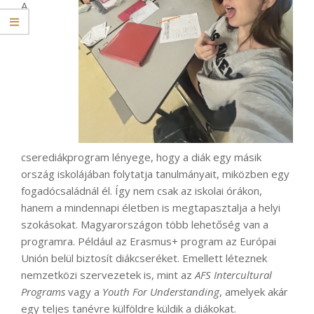
A
cserediákprogram lényege, hogy a diák egy másik
ország iskolájában folytatja tanulmányait, miközben egy
fogadócsaládnál él. Így nem csak az iskolai órákon,
hanem a mindennapi életben is megtapasztalja a helyi
szokásokat. Magyarországon több lehetőség van a
programra. Például az Erasmus+ program az Európai
Unión belül biztosít diákcseréket. Emellett léteznek
nemzetközi szervezetek is, mint az
AFS Intercultural
Programs
vagy a
Youth For Understanding
, amelyek akár
egy teljes tanévre külföldre küldik a diákokat.