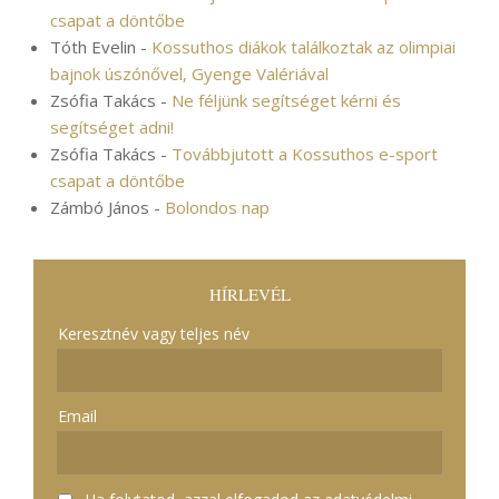
csapat a döntőbe
Tóth Evelin
-
Kossuthos diákok találkoztak az olimpiai
bajnok úszónővel, Gyenge Valériával
Zsófia Takács
-
Ne féljünk segítséget kérni és
segítséget adni!
Zsófia Takács
-
Továbbjutott a Kossuthos e-sport
csapat a döntőbe
Zámbó János
-
Bolondos nap
HÍRLEVÉL
Keresztnév vagy teljes név
Email