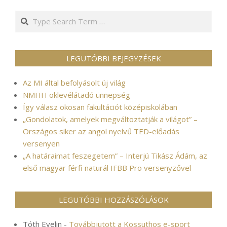
Search
LEGUTÓBBI BEJEGYZÉSEK
Az MI által befolyásolt új világ
NMHH oklevélátadó ünnepség
Így válasz okosan fakultációt középiskolában
„Gondolatok, amelyek megváltoztatják a világot” –
Országos siker az angol nyelvű TED-előadás
versenyen
„A határaimat feszegetem” – Interjú Tikász Ádám, az
első magyar férfi naturál IFBB Pro versenyzővel
LEGUTÓBBI HOZZÁSZÓLÁSOK
Tóth Evelin
-
Továbbjutott a Kossuthos e-sport