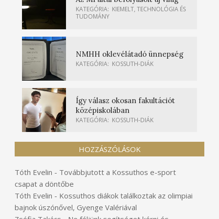
KATEGÓRIA:
KIEMELT
,
TECHNOLÓGIA ÉS
TUDOMÁNY
NMHH oklevélátadó ünnepség
KATEGÓRIA:
KOSSUTH-DIÁK
Így válasz okosan fakultációt
középiskolában
KATEGÓRIA:
KOSSUTH-DIÁK
HOZZÁSZÓLÁSOK
Tóth Evelin
-
Továbbjutott a Kossuthos e-sport
csapat a döntőbe
Tóth Evelin
-
Kossuthos diákok találkoztak az olimpiai
bajnok úszónővel, Gyenge Valériával
Zsófia Takács
-
Ne féljünk segítséget kérni és