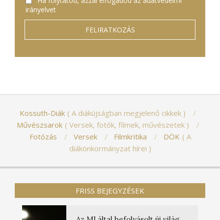
Ha folytatod, azzal elfogadod az adatvédelmi
irányelvet
Kossuth-Diák
A diákújságban megjelenő cikkek
Művészsarok
Versek, fotók, filmek, művészetek
Fotózás
Versek
Filmkritika
DÖK
A
diákönkormányzat hírei
FRISS BEJEGYZÉSEK
Az MI által befolyásolt új világ