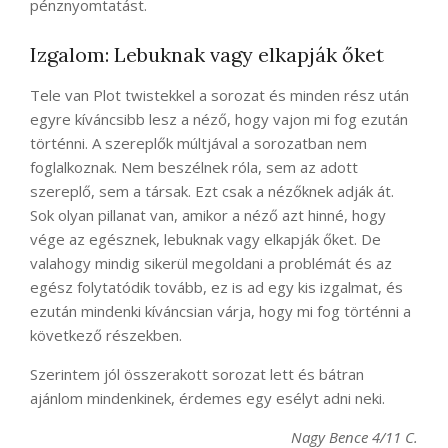
pénznyomtatást.
Izgalom: Lebuknak vagy elkapják őket
Tele van Plot twistekkel a sorozat és minden rész után
egyre kíváncsibb lesz a néző, hogy vajon mi fog ezután
történni. A szereplők múltjával a sorozatban nem
foglalkoznak. Nem beszélnek róla, sem az adott
szereplő, sem a társak. Ezt csak a nézőknek adják át.
Sok olyan pillanat van, amikor a néző azt hinné, hogy
vége az egésznek, lebuknak vagy elkapják őket. De
valahogy mindig sikerül megoldani a problémát és az
egész folytatódik tovább, ez is ad egy kis izgalmat, és
ezután mindenki kíváncsian várja, hogy mi fog történni a
következő részekben.
Szerintem jól összerakott sorozat lett és bátran
ajánlom mindenkinek, érdemes egy esélyt adni neki.
Nagy Bence 4/11 C.