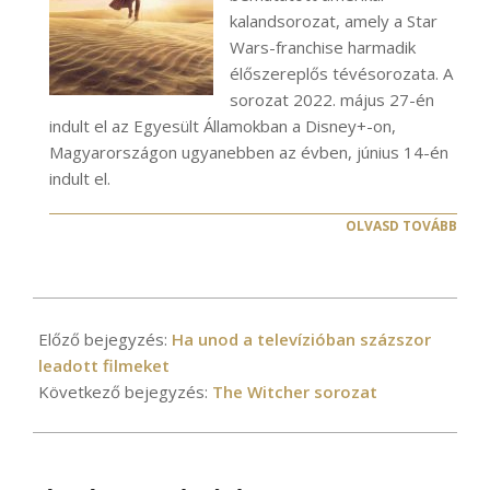
kalandsorozat, amely a Star
Wars-franchise harmadik
élőszereplős tévésorozata. A
sorozat 2022. május 27-én
indult el az Egyesült Államokban a Disney+-on,
Magyarországon ugyanebben az évben, június 14-én
indult el.
OLVASD TOVÁBB
2020-
12-
Előző bejegyzés:
Ha unod a televízióban százszor
28
leadott filmeket
Következő bejegyzés:
The Witcher sorozat