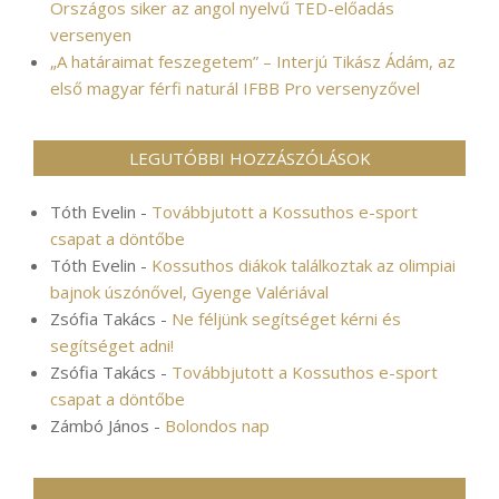
Országos siker az angol nyelvű TED-előadás
versenyen
„A határaimat feszegetem” – Interjú Tikász Ádám, az
első magyar férfi naturál IFBB Pro versenyzővel
LEGUTÓBBI HOZZÁSZÓLÁSOK
Tóth Evelin
-
Továbbjutott a Kossuthos e-sport
csapat a döntőbe
Tóth Evelin
-
Kossuthos diákok találkoztak az olimpiai
bajnok úszónővel, Gyenge Valériával
Zsófia Takács
-
Ne féljünk segítséget kérni és
segítséget adni!
Zsófia Takács
-
Továbbjutott a Kossuthos e-sport
csapat a döntőbe
Zámbó János
-
Bolondos nap