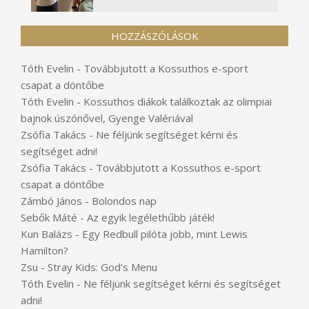
HOZZÁSZÓLÁSOK
Tóth Evelin
-
Továbbjutott a Kossuthos e-sport
csapat a döntőbe
Tóth Evelin
-
Kossuthos diákok találkoztak az olimpiai
bajnok úszónővel, Gyenge Valériával
Zsófia Takács
-
Ne féljünk segítséget kérni és
segítséget adni!
Zsófia Takács
-
Továbbjutott a Kossuthos e-sport
csapat a döntőbe
Zámbó János
-
Bolondos nap
Sebők Máté
-
Az egyik legélethűbb játék!
Kun Balázs
-
Egy Redbull pilóta jobb, mint Lewis
Hamilton?
Zsu
-
Stray Kids: God’s Menu
Tóth Evelin
-
Ne féljünk segítséget kérni és segítséget
adni!