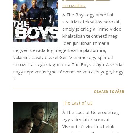
sorozathoz
A The Boys egy amerikai
szatirikus televíziós sorozat,
amely jelenleg a Prime Video
kínálatában tekinthető meg.
Idén júniusban immár a
negyedik évada fog megérkezni a platformra,
valamint tavaly ősszel Gen-V címmel egy spin-off
sorozattal is gazdagodott a The Boys világa. A széria
nagy népszerűségnek örvend, hiszen a lényege, hogy
a
OLVASD TOVÁBB
The Last of US
A The Last of Us eredetileg
egy videojáték sorozat.
Viszont készítettek belőle