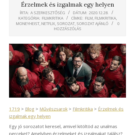
Érzelmek és izgalmak egy helyen
ÍRTA:
A SZERKESZTŐSÉG
DÁTUM:
2020.12.28.
KATEGÓRIA:
FILMKRITIKA
CÍMKE:
FILM
,
FILMKRITIKA
,
MONEYHEIST
,
NETFLIX
,
SOROZAT
,
SOROZAT AJÁNLÓ
0
HOZZÁSZÓLÁS
1719
>
Blog
>
Művészsarok
>
Filmkritika
>
Érzelmek és
izgalmak egy helyen
Egy jó sorozatot keresel, amivel kitöltöd az unalmas
perceket? Amelyben érzelmeket és izgalmakat találsz?