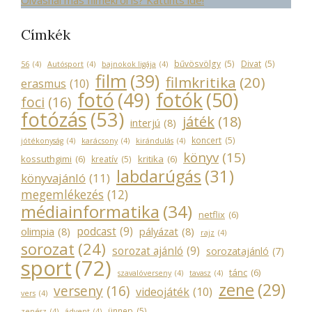
Olvasnál más filmekről is? Kattints ide!
Címkék
bűvösvölgy
(5)
Divat
(5)
56
(4)
Autósport
(4)
bajnokok ligája
(4)
film
(39)
filmkritika
(20)
erasmus
(10)
fotó
(49)
fotók
(50)
foci
(16)
fotózás
(53)
játék
(18)
interjú
(8)
koncert
(5)
jótékonyság
(4)
karácsony
(4)
kirándulás
(4)
könyv
(15)
kossuthgimi
(6)
kritika
(6)
kreatív
(5)
labdarúgás
(31)
könyvajánló
(11)
megemlékezés
(12)
médiainformatika
(34)
netflix
(6)
podcast
(9)
olimpia
(8)
pályázat
(8)
rajz
(4)
sorozat
(24)
sorozat ajánló
(9)
sorozatajánló
(7)
sport
(72)
tánc
(6)
szavalóverseny
(4)
tavasz
(4)
zene
(29)
verseny
(16)
videojáték
(10)
vers
(4)
ünnep
(5)
zenész
(4)
ádvent
(4)