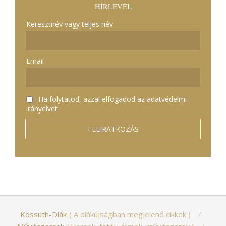
HÍRLEVÉL
Keresztnév vagy teljes név
Email
Ha folytatod, azzal elfogadod az adatvédelmi
irányelvet
Kossuth-Diák
A diákújságban megjelenő cikkek