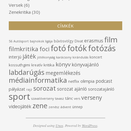
Versek
(6)
Zenekritika
(30)
CÍMKÉK
film
erasmus
bűvösvölgy
Divat
56
Autósport
bajnokok ligája
fotó
fotók
fotózás
filmkritika
foci
játék
interjú
koncert
jótékonyság
karácsony
kirándulás
könyv
könyvajánló
kossuthgimi
kritika
kreatív
labdarúgás
megemlékezés
médiainformatika
podcast
olimpia
netflix
sorozat
sorozat ajánló
pályázat
sorozatajánló
rajz
sport
verseny
tánc
szavalóverseny
tavasz
vers
zene
videojáték
ünnep
zenész
ádvent
Designed using
Unos
. Powered by
WordPress
.