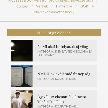
Művészsarok
Versek, fotók, filmek, művészetek
Fotózás
Versek
Filmkritika
DÖK
A
diákönkormányzat hírei
FRISS BEJEGYZÉSEK
Az MI által befolyásolt új világ
KATEGÓRIA:
KIEMELT
,
TECHNOLÓGIA ÉS
TUDOMÁNY
NMHH oklevélátadó ünnepség
KATEGÓRIA:
KOSSUTH-DIÁK
Így válasz okosan fakultációt
középiskolában
KATEGÓRIA:
KOSSUTH-DIÁK