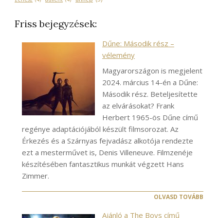
Friss bejegyzések:
Dűne: Második rész –
vélemény
Magyarországon is megjelent
2024. március 14-én a Dűne:
Második rész. Beteljesítette
az elvárásokat? Frank
Herbert 1965-ös Dűne című
regénye adaptációjából készült filmsorozat. Az
Érkezés és a Szárnyas fejvadász alkotója rendezte
ezt a mesterművet is, Denis Villeneuve. Filmzenéje
készítésében fantasztikus munkát végzett Hans
Zimmer.
OLVASD TOVÁBB
Ajánló a The Boys című