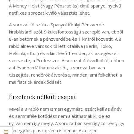
A Money Heist (Nagy Pénzrablás) című spanyol nyelvű
netflixes sorozat kiváló választás lehet.
A sorozat fő szála a Spanyol Királyi Pénzverde
kirablásáról szól. 9 kulcsfontosságú szereplő van, ebből
8-an betörnek a pénzverdébe és 1 kintről közvetít. A 8
rabló álneve városokról lett kitalálva (Berlin, Tokio,
Helsinki, stb…) és a kint lévő 1 ember, aki az egészet
szervezte, a Professzor. A sorozat 4 évadból áll, ebben
a 4 évadban láthatunk akciót, a sorozatban van
túszejtés, rendőrök átverése, minden, ami felkeltheti a
mai fiatalok érdeklődését.
Érzelmek nélküli csapat
Mivel a 8 rabló nem ismeri egymást, ezért kell az álnév
és semmiféle kötődést nem alakíthatnak ki, de ez
nyilván nem így megy. A sorozatban sem így történt, így
van egy kis plusz dráma is benne. Az elején