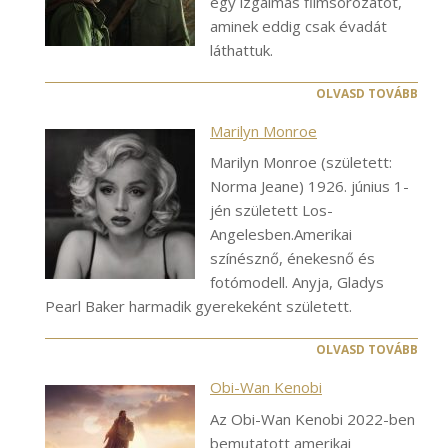
egy izgalmas filmsorozatot,
aminek eddig csak évadát
láthattuk.
OLVASD TOVÁBB
Marilyn Monroe
Marilyn Monroe (született:
Norma Jeane) 1926. június 1-
jén született Los-
Angelesben.Amerikai
színésznő, énekesnő és
fotómodell. Anyja, Gladys
Pearl Baker harmadik gyerekeként született.
OLVASD TOVÁBB
Obi-Wan Kenobi
Az Obi-Wan Kenobi 2022-ben
bemutatott amerikai