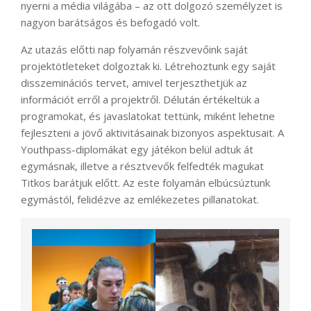
nyerni a média világába – az ott dolgozó személyzet is
nagyon barátságos és befogadó volt.
Az utazás előtti nap folyamán részvevőink saját
projektötleteket dolgoztak ki. Létrehoztunk egy saját
disszeminációs tervet, amivel terjeszthetjük az
információt erről a projektről. Délután értékeltük a
programokat, és javaslatokat tettünk, miként lehetne
fejleszteni a jövő aktivitásainak bizonyos aspektusait. A
Youthpass-diplomákat egy játékon belül adtuk át
egymásnak, illetve a résztvevők felfedték magukat
Titkos barátjuk előtt. Az este folyamán elbúcsúztunk
egymástól, felidézve az emlékezetes pillanatokat.