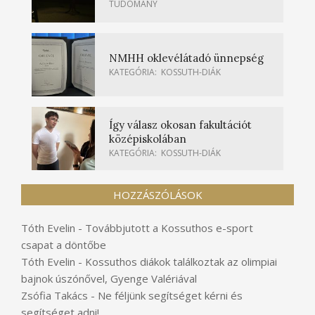
TUDOMÁNY
NMHH oklevélátadó ünnepség
KATEGÓRIA:
KOSSUTH-DIÁK
Így válasz okosan fakultációt
középiskolában
KATEGÓRIA:
KOSSUTH-DIÁK
HOZZÁSZÓLÁSOK
Tóth Evelin
-
Továbbjutott a Kossuthos e-sport
csapat a döntőbe
Tóth Evelin
-
Kossuthos diákok találkoztak az olimpiai
bajnok úszónővel, Gyenge Valériával
Zsófia Takács
-
Ne féljünk segítséget kérni és
segítséget adni!