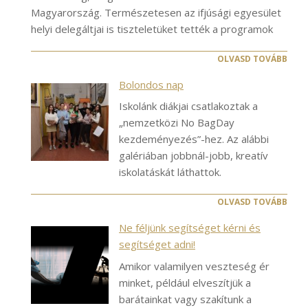
Magyarország. Természetesen az ifjúsági egyesület
helyi delegáltjai is tiszteletüket tették a programok
OLVASD TOVÁBB
Bolondos nap
Iskolánk diákjai csatlakoztak a
„nemzetközi No BagDay
kezdeményezés”-hez. Az alábbi
galériában jobbnál-jobb, kreatív
iskolatáskát láthattok.
OLVASD TOVÁBB
Ne féljünk segítséget kérni és
segítséget adni!
Amikor valamilyen veszteség ér
minket, például elveszítjük a
barátainkat vagy szakítunk a