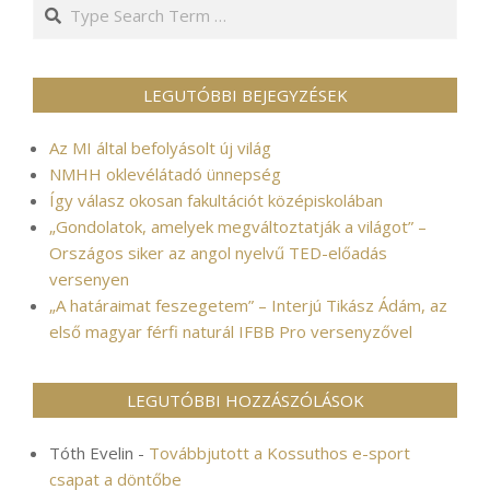
Search
LEGUTÓBBI BEJEGYZÉSEK
Az MI által befolyásolt új világ
NMHH oklevélátadó ünnepség
Így válasz okosan fakultációt középiskolában
„Gondolatok, amelyek megváltoztatják a világot” –
Országos siker az angol nyelvű TED-előadás
versenyen
„A határaimat feszegetem” – Interjú Tikász Ádám, az
első magyar férfi naturál IFBB Pro versenyzővel
LEGUTÓBBI HOZZÁSZÓLÁSOK
Tóth Evelin
-
Továbbjutott a Kossuthos e-sport
csapat a döntőbe