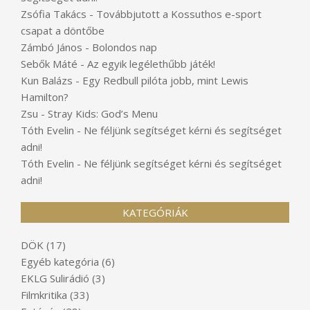
Zsófia Takács
-
Továbbjutott a Kossuthos e-sport
csapat a döntőbe
Zámbó János
-
Bolondos nap
Sebők Máté
-
Az egyik legélethűbb játék!
Kun Balázs
-
Egy Redbull pilóta jobb, mint Lewis
Hamilton?
Zsu
-
Stray Kids: God’s Menu
Tóth Evelin
-
Ne féljünk segítséget kérni és segítséget
adni!
Tóth Evelin
-
Ne féljünk segítséget kérni és segítséget
adni!
KATEGÓRIÁK
DÖK
(17)
Egyéb kategória
(6)
EKLG Sulirádió
(3)
Filmkritika
(33)