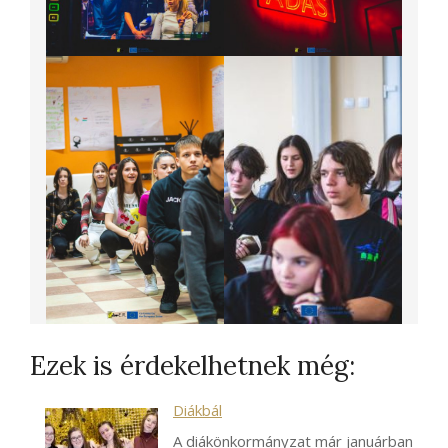
Ezek is érdekelhetnek még:
Diákbál
A diákönkormányzat már januárban