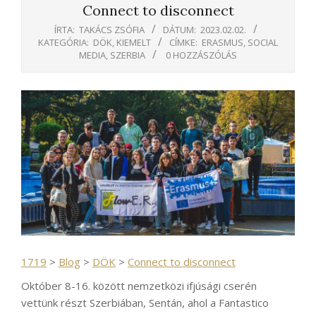
Connect to disconnect
ÍRTA:
TAKÁCS ZSÓFIA
DÁTUM:
2023.02.02.
KATEGÓRIA:
DÖK
,
KIEMELT
CÍMKE:
ERASMUS
,
SOCIAL
MEDIA
,
SZERBIA
0 HOZZÁSZÓLÁS
1719
>
Blog
>
DÖK
>
Connect to disconnect
Október 8-16. között nemzetközi ifjúsági cserén
vettünk részt Szerbiában, Sentán, ahol a Fantastico