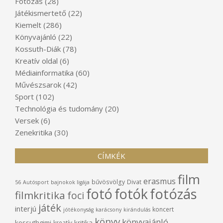
Fotózás
(28)
Játékismertető
(22)
Kiemelt
(286)
Könyvajánló
(22)
Kossuth-Diák
(78)
Kreatív oldal
(6)
Médiainformatika
(60)
Művészsarok
(42)
Sport
(102)
Technológia és tudomány
(20)
Versek
(6)
Zenekritika
(30)
CÍMKÉK
film
erasmus
bűvösvölgy
Divat
56
Autósport
bajnokok ligája
fotó
fotók
fotózás
filmkritika
foci
játék
interjú
koncert
jótékonyság
karácsony
kirándulás
könyv
könyvajánló
kossuthgimi
kritika
kreatív