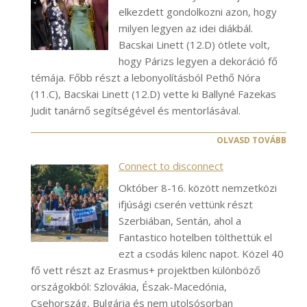
elkezdett gondolkozni azon, hogy
milyen legyen az idei diákbál.
Bacskai Linett (12.D) ötlete volt,
hogy Párizs legyen a dekoráció fő
témája. Főbb részt a lebonyolításból Pethő Nóra
(11.C), Bacskai Linett (12.D) vette ki Ballyné Fazekas
Judit tanárnő segítségével és mentorlásával.
OLVASD TOVÁBB
Connect to disconnect
Október 8-16. között nemzetközi
ifjúsági cserén vettünk részt
Szerbiában, Sentán, ahol a
Fantastico hotelben tölthettük el
ezt a csodás kilenc napot. Közel 40
fő vett részt az Erasmus+ projektben különböző
országokból: Szlovákia, Észak-Macedónia,
Csehország, Bulgária és nem utolsósorban