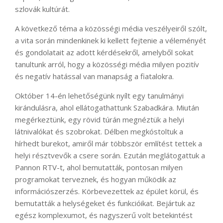
szlovák kultúrát.
A következő téma a közösségi média veszélyeiről szólt,
a vita során mindenkinek ki kellett fejtenie a véleményét
és gondolatait az adott kérdésekről, amelyből sokat
tanultunk arról, hogy a közösségi média milyen pozitív
és negatív hatással van manapság a fiatalokra.
Október 14-én lehetőségünk nyílt egy tanulmányi
kirándulásra, ahol ellátogathattunk Szabadkára. Miután
megérkeztünk, egy rövid túrán megnéztük a helyi
látnivalókat és szobrokat. Délben megkóstoltuk a
hírhedt burekot, amiről már többször említést tettek a
helyi résztvevők a csere során. Ezután meglátogattuk a
Pannon RTV-t, ahol bemutatták, pontosan milyen
programokat terveznek, és hogyan működik az
információszerzés. Körbevezettek az épület körül, és
bemutatták a helységeket és funkcióikat. Bejártuk az
egész komplexumot, és nagyszerű volt betekintést