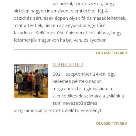
párunkkal, természetes, hogy
hirtelen nagyon intenzíven, elemi erővel fáj. A
pszichés sérülések éppen olyan fájdalmasak lehetnek,
mint a testiek, hiszen az agyunkból egy tőről
fakadnak. Kellő mértékű önismeret kell ahhoz, hogy
felismerjük magunkon ha baj van, és ilyenkor
OLVASD TOVÁBB
MIÉNK A SULI!
2021. szeptember 24-én, egy
kellemes pénteki napon
megrendezte a gimnázium a
kilencedikesek számára a „Miénk a
suli!” nevezetű színes
programokkal tarkított délelőtti eseményt.
OLVASD TOVÁBB