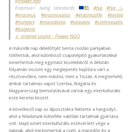
@flower.ngo
Erasmus+ living standards
#fyp
#fypシ
#erasmus
#erasmusplus
#erasmuslife
#serbia
#hungary
#macedonia
#slovakia
#czehrepublic
#bulgaria
♬ original sound – Flower NGO
A második nap délelőttjét Senta csodás parkjaiban
tölthettük, ahol különböző csapatépítő gyakorlatokkal
ismerhettük meg egymást közelebbről. A délután
folyamán viszont egy meglepetés hajótúra várt a
résztvevőkre, nem máshol, mint a Tiszán. A megterhelő,
ámbár tartalmas napot Szerbia, Bulgária és
Magyarország bemutatásával zártuk egy interkulturális
este keretei között.
A következő nap az álposztokra fektette a hangsúlyt,
ahol a feladatunk különféle valótlan tartalmak gyártása
volt. Majd ismét interkulturális estével lett vége a
napnak, ahol megismertük a cseh, a macedón és a