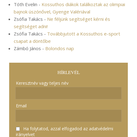
Tóth Evelin
-
Kossuthos diákok találkoztak az olimpiai
bajnok úszónővel, Gyenge Valériával
Zsófia Takács
-
Ne féljünk segítséget kérni és
segítséget adni!
Zsófia Takács
-
Továbbjutott a Kossuthos e-sport
csapat a döntőbe
Zámbó János
-
Bolondos nap
HÍRLEVÉL
Keresztnév vagy teljes név
Email
Ha folytatod, azzal elfogadod az adatvédelmi
irányelvet