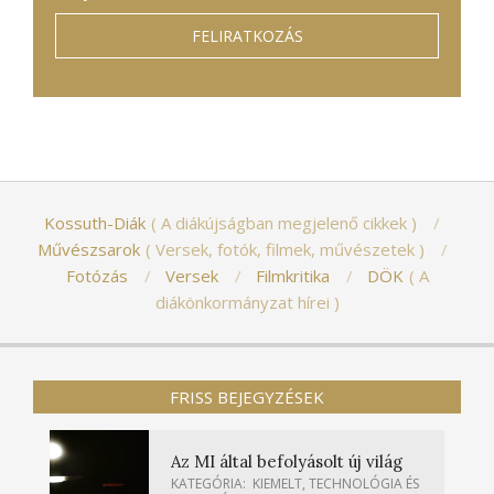
Kossuth-Diák
A diákújságban megjelenő cikkek
Művészsarok
Versek, fotók, filmek, művészetek
Fotózás
Versek
Filmkritika
DÖK
A
diákönkormányzat hírei
FRISS BEJEGYZÉSEK
Az MI által befolyásolt új világ
KATEGÓRIA:
KIEMELT
,
TECHNOLÓGIA ÉS