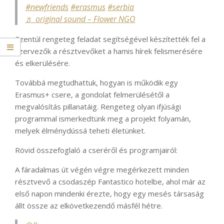
#newfriends
#erasmus
#serbia
♬ original sound – Flower NGO
Ezentúl rengeteg feladat segítségével készítették fel a
szervezők a résztvevőket a hamis hírek felismerésére
és elkerülésére.
Továbbá megtudhattuk, hogyan is működik egy
Erasmus+ csere, a gondolat felmerülésétől a
megvalósítás pillanatáig. Rengeteg olyan ifjúsági
programmal ismerkedtünk meg a projekt folyamán,
melyek élménydússá teheti életünket.
Rövid összefoglaló a cseréről és programjairól:
A fáradalmas út végén végre megérkezett minden
résztvevő a csodaszép Fantastico hotelbe, ahol már az
első napon mindenki érezte, hogy egy mesés társaság
állt össze az elkövetkezendő másfél hétre.