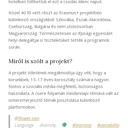
hotelben tölthettük el ezt a csodás kilenc napot.
Közel 40 fő vett részt az Erasmus+ projektben
különböző országokból: Szlovákia, Észak-Macedónia,
Csehország, Bulgária és nem utolsósorban
Magyarország. Természetesen az ifjúsági egyesület
helyi delegáltjai is tiszteletüket tették a programok
során.
Miről is szólt a projekt?
A projekt ötletének megálmodója úgy véli, hogy a
korunkbeli, 15-17 éves korosztály számára nagyon
fontos a szociális média megfelelő, biztonságos
használata. A csere folyamán mindennapi témává vált az
ismeretterjesztő témák posztolása különböző
platformokon.
@flower.ngo
Language diversity
#learning
#variability