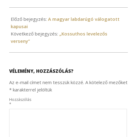
2023-
02-
Előző bejegyzés:
A magyar labdarúgó válogatott
02
kapusai
Következő bejegyzés:
„Kossuthos levelezős
verseny”
VÉLEMÉNY, HOZZÁSZÓLÁS?
Az e-mail címet nem tesszük közzé.
A kötelező mezőket
*
karakterrel jelöltük
Hozzászólás
*