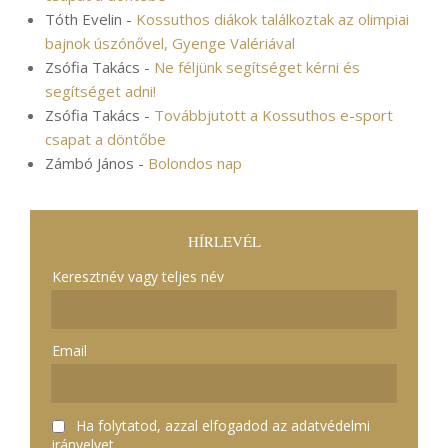
Tóth Evelin
-
Kossuthos diákok találkoztak az olimpiai
bajnok úszónővel, Gyenge Valériával
Zsófia Takács
-
Ne féljünk segítséget kérni és
segítséget adni!
Zsófia Takács
-
Továbbjutott a Kossuthos e-sport
csapat a döntőbe
Zámbó János
-
Bolondos nap
HÍRLEVÉL
Keresztnév vagy teljes név
Email
Ha folytatod, azzal elfogadod az adatvédelmi
irányelvet