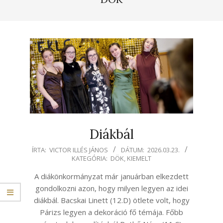
Diákbál
2026-
ÍRTA:
VICTOR ILLÉS JÁNOS
DÁTUM:
2026.03.23.
KATEGÓRIA:
DÖK
,
KIEMELT
03-
23
A diákönkormányzat már januárban elkezdett
gondolkozni azon, hogy milyen legyen az idei
diákbál. Bacskai Linett (12.D) ötlete volt, hogy
Párizs legyen a dekoráció fő témája. Főbb