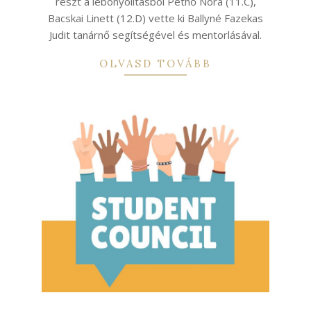
részt a lebonyolításból Pethő Nóra (11.C),
Bacskai Linett (12.D) vette ki Ballyné Fazekas
Judit tanárnő segítségével és mentorlásával.
OLVASD TOVÁBB