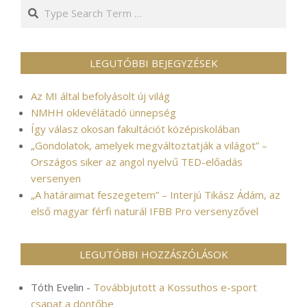
Search
LEGUTÓBBI BEJEGYZÉSEK
Az MI által befolyásolt új világ
NMHH oklevélátadó ünnepség
Így válasz okosan fakultációt középiskolában
„Gondolatok, amelyek megváltoztatják a világot” –
Országos siker az angol nyelvű TED-előadás
versenyen
„A határaimat feszegetem” – Interjú Tikász Ádám, az
első magyar férfi naturál IFBB Pro versenyzővel
LEGUTÓBBI HOZZÁSZÓLÁSOK
Tóth Evelin
-
Továbbjutott a Kossuthos e-sport
csapat a döntőbe