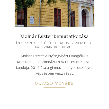
Molnár Eszter bemutatkozása
2020-
ÍRTA:
A SZERKESZTŐSÉG
DÁTUM:
2020.12.11.
KATEGÓRIA:
DÖK
,
KIEMELT
12-
11
Molnár Eszter a Nyíregyházi Evangélikus
Kossuth Lajos Gimnázium 8/11.-es osztályos
tanulója. 2014 óta a gimnázium nyolcosztályos
képzésben vesz részt.
OLVASD TOVÁBB