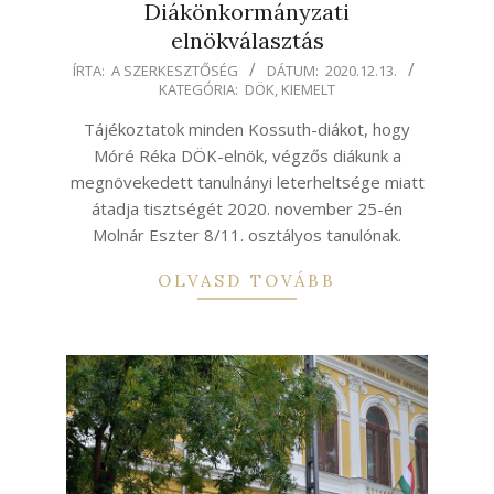
Diákönkormányzati
elnökválasztás
2020-
ÍRTA:
A SZERKESZTŐSÉG
DÁTUM:
2020.12.13.
KATEGÓRIA:
DÖK
,
KIEMELT
12-
13
Tájékoztatok minden Kossuth-diákot, hogy
Móré Réka DÖK-elnök, végzős diákunk a
megnövekedett tanulnányi leterheltsége miatt
átadja tisztségét 2020. november 25-én
Molnár Eszter 8/11. osztályos tanulónak.
OLVASD TOVÁBB