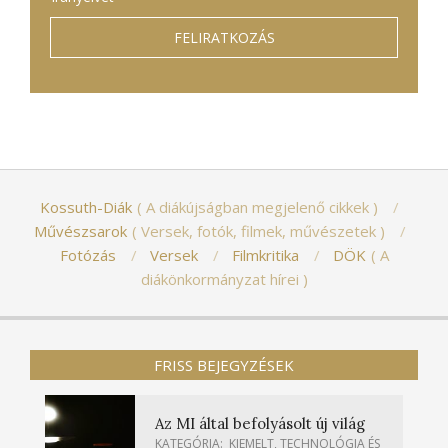
Kossuth-Diák
A diákújságban megjelenő cikkek
Művészsarok
Versek, fotók, filmek, művészetek
Fotózás
Versek
Filmkritika
DÖK
A
diákönkormányzat hírei
FRISS BEJEGYZÉSEK
Az MI által befolyásolt új világ
KATEGÓRIA:
KIEMELT
,
TECHNOLÓGIA ÉS