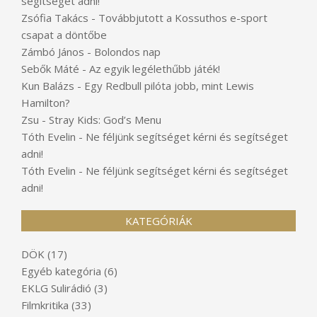
segítséget adni!
Zsófia Takács
-
Továbbjutott a Kossuthos e-sport
csapat a döntőbe
Zámbó János
-
Bolondos nap
Sebők Máté
-
Az egyik legélethűbb játék!
Kun Balázs
-
Egy Redbull pilóta jobb, mint Lewis
Hamilton?
Zsu
-
Stray Kids: God’s Menu
Tóth Evelin
-
Ne féljünk segítséget kérni és segítséget
adni!
Tóth Evelin
-
Ne féljünk segítséget kérni és segítséget
adni!
KATEGÓRIÁK
DÖK
(17)
Egyéb kategória
(6)
EKLG Sulirádió
(3)
Filmkritika
(33)