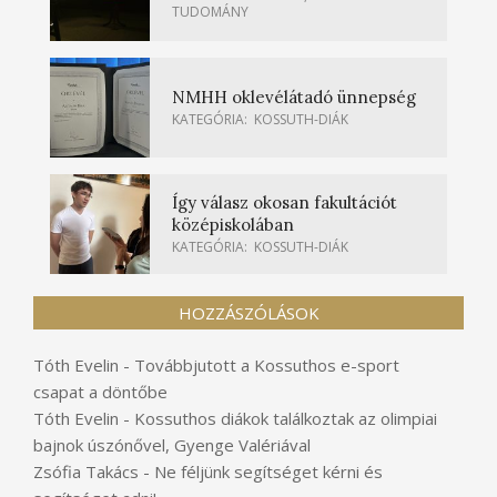
TUDOMÁNY
NMHH oklevélátadó ünnepség
KATEGÓRIA:
KOSSUTH-DIÁK
Így válasz okosan fakultációt
középiskolában
KATEGÓRIA:
KOSSUTH-DIÁK
HOZZÁSZÓLÁSOK
Tóth Evelin
-
Továbbjutott a Kossuthos e-sport
csapat a döntőbe
Tóth Evelin
-
Kossuthos diákok találkoztak az olimpiai
bajnok úszónővel, Gyenge Valériával
Zsófia Takács
-
Ne féljünk segítséget kérni és