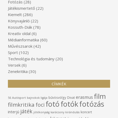
Fotózás
(28)
Játékismertető
(22)
Kiemelt
(286)
Könyvajánló
(22)
Kossuth-Diák
(78)
Kreatív oldal
(6)
Médiainformatika
(60)
Művészsarok
(42)
Sport
(102)
Technológia és tudomány
(20)
Versek
(6)
Zenekritika
(30)
CÍMKÉK
film
erasmus
bűvösvölgy
Divat
56
Autósport
bajnokok ligája
fotó
fotók
fotózás
filmkritika
foci
játék
interjú
koncert
jótékonyság
karácsony
kirándulás