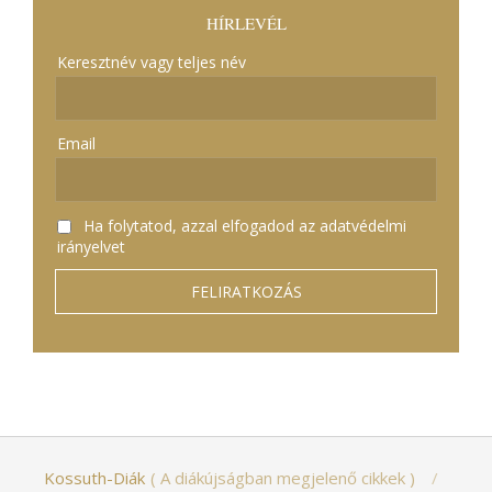
HÍRLEVÉL
Keresztnév vagy teljes név
Email
Ha folytatod, azzal elfogadod az adatvédelmi
irányelvet
Kossuth-Diák
A diákújságban megjelenő cikkek