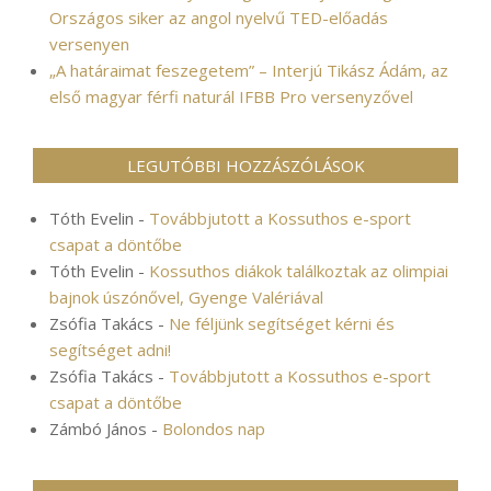
Országos siker az angol nyelvű TED-előadás
versenyen
„A határaimat feszegetem” – Interjú Tikász Ádám, az
első magyar férfi naturál IFBB Pro versenyzővel
LEGUTÓBBI HOZZÁSZÓLÁSOK
Tóth Evelin
-
Továbbjutott a Kossuthos e-sport
csapat a döntőbe
Tóth Evelin
-
Kossuthos diákok találkoztak az olimpiai
bajnok úszónővel, Gyenge Valériával
Zsófia Takács
-
Ne féljünk segítséget kérni és
segítséget adni!
Zsófia Takács
-
Továbbjutott a Kossuthos e-sport
csapat a döntőbe
Zámbó János
-
Bolondos nap