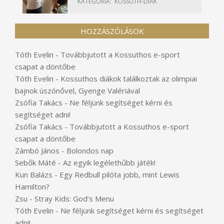
KATEGÓRIA:
KOSSUTH-DIÁK
HOZZÁSZÓLÁSOK
Tóth Evelin
-
Továbbjutott a Kossuthos e-sport
csapat a döntőbe
Tóth Evelin
-
Kossuthos diákok találkoztak az olimpiai
bajnok úszónővel, Gyenge Valériával
Zsófia Takács
-
Ne féljünk segítséget kérni és
segítséget adni!
Zsófia Takács
-
Továbbjutott a Kossuthos e-sport
csapat a döntőbe
Zámbó János
-
Bolondos nap
Sebők Máté
-
Az egyik legélethűbb játék!
Kun Balázs
-
Egy Redbull pilóta jobb, mint Lewis
Hamilton?
Zsu
-
Stray Kids: God’s Menu
Tóth Evelin
-
Ne féljünk segítséget kérni és segítséget
adni!