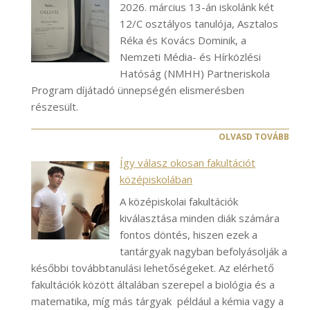
2026. március 13-án iskolánk két
12/C osztályos tanulója, Asztalos
Réka és Kovács Dominik, a
Nemzeti Média- és Hírközlési
Hatóság (NMHH) Partneriskola
Program díjátadó ünnepségén elismerésben
részesült.
OLVASD TOVÁBB
Így válasz okosan fakultációt
középiskolában
A középiskolai fakultációk
kiválasztása minden diák számára
fontos döntés, hiszen ezek a
tantárgyak nagyban befolyásolják a
későbbi továbbtanulási lehetőségeket. Az elérhető
fakultációk között általában szerepel a biológia és a
matematika, míg más tárgyak például a kémia vagy a