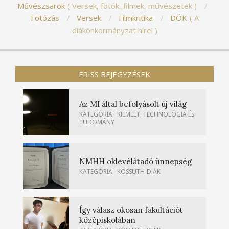
Művészsarok
Versek, fotók, filmek, művészetek
Fotózás
Versek
Filmkritika
DÖK
A
diákönkormányzat hírei
FRISS BEJEGYZÉSEK
Az MI által befolyásolt új világ
KATEGÓRIA:
KIEMELT
,
TECHNOLÓGIA ÉS
TUDOMÁNY
NMHH oklevélátadó ünnepség
KATEGÓRIA:
KOSSUTH-DIÁK
Így válasz okosan fakultációt
középiskolában