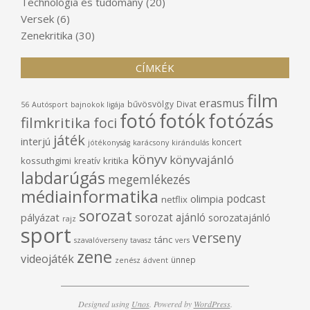
Technológia és tudomány
(20)
Versek
(6)
Zenekritika
(30)
CÍMKÉK
film
erasmus
bűvösvölgy
Divat
56
Autósport
bajnokok ligája
fotó
fotók
fotózás
filmkritika
foci
játék
interjú
koncert
jótékonyság
karácsony
kirándulás
könyv
könyvajánló
kossuthgimi
kritika
kreatív
labdarúgás
megemlékezés
médiainformatika
podcast
olimpia
netflix
sorozat
sorozat ajánló
pályázat
sorozatajánló
rajz
sport
verseny
tánc
szavalóverseny
tavasz
vers
zene
videojáték
ünnep
zenész
ádvent
Designed using
Unos
. Powered by
WordPress
.