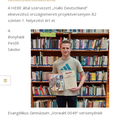
A HEBE által szervezett „Hallo Deutschland”
elnevezésű országismereti
projektversenyen B2
szinten 1. helyezést ért el.
A
Bonyhádi
Petőfi
Sándor
Evangélikus Gimnázium „Vorwahl 0049” versenyének