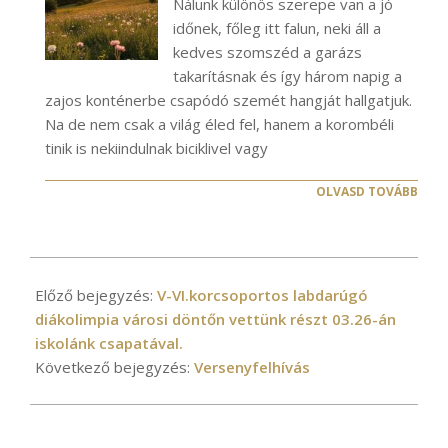
Nálunk különös szerepe van a jó
időnek, főleg itt falun, neki áll a
kedves szomszéd a garázs
takarításnak és így három napig a
zajos konténerbe csapódó szemét hangját hallgatjuk.
Na de nem csak a világ éled fel, hanem a korombéli
tinik is nekiindulnak biciklivel vagy
OLVASD TOVÁBB
2025-
03-
Előző bejegyzés:
V-VI.korcsoportos labdarúgó
27
diákolimpia városi döntőn vettünk részt 03.26-án
iskolánk csapatával.
Következő bejegyzés:
Versenyfelhívás