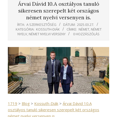
Árvai Dávid 10.A osztályos tanuló
sikeresen szerepelt két országos
német nyelvi versenyen is.
ÍRTA:
A SZERKESZTŐSÉG
DÁTUM:
2025.03.27.
KATEGÓRIA:
KOSSUTH-DIÁK
CÍMKE:
NÉMET
,
NÉMET
NYELV
,
NÉMET NYELVI VERSENY
0 HOZZÁSZÓLÁS
1719
>
Blog
>
Kossuth-Diák
>
Árvai Dávid 10.A
osztályos tanuló sikeresen szerepelt két országos
német nyelvi versenyen is.