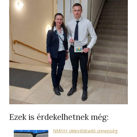
Ezek is érdekelhetnek még:
NMHH oklevélátadó ünnepség