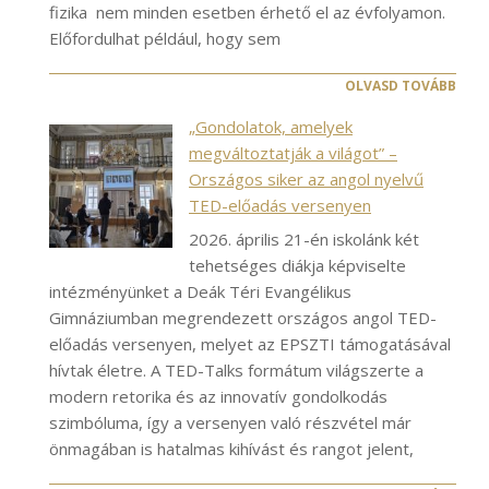
fizika nem minden esetben érhető el az évfolyamon.
Előfordulhat például, hogy sem
OLVASD TOVÁBB
„Gondolatok, amelyek
megváltoztatják a világot” –
Országos siker az angol nyelvű
TED-előadás versenyen
2026. április 21-én iskolánk két
tehetséges diákja képviselte
intézményünket a Deák Téri Evangélikus
Gimnáziumban megrendezett országos angol TED-
előadás versenyen, melyet az EPSZTI támogatásával
hívtak életre. A TED-Talks formátum világszerte a
modern retorika és az innovatív gondolkodás
szimbóluma, így a versenyen való részvétel már
önmagában is hatalmas kihívást és rangot jelent,