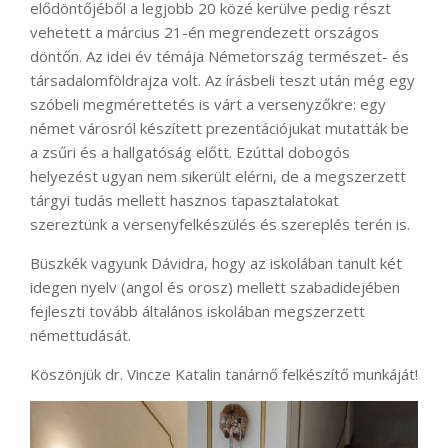
elődöntőjéből a legjobb 20 közé kerülve pedig részt
vehetett a március 21-én megrendezett országos
döntőn. Az idei év témája Németország természet- és
társadalomföldrajza volt. Az írásbeli teszt után még egy
szóbeli megmérettetés is várt a versenyzőkre: egy
német városról készített prezentációjukat mutatták be
a zsűri és a hallgatóság előtt. Ezúttal dobogós
helyezést ugyan nem sikerült elérni, de a megszerzett
tárgyi tudás mellett hasznos tapasztalatokat
szereztünk a versenyfelkészülés és szereplés terén is.
Büszkék vagyunk Dávidra, hogy az iskolában tanult két
idegen nyelv (angol és orosz) mellett szabadidejében
fejleszti tovább általános iskolában megszerzett
némettudását.
Köszönjük dr. Vincze Katalin tanárnő felkészítő munkáját!