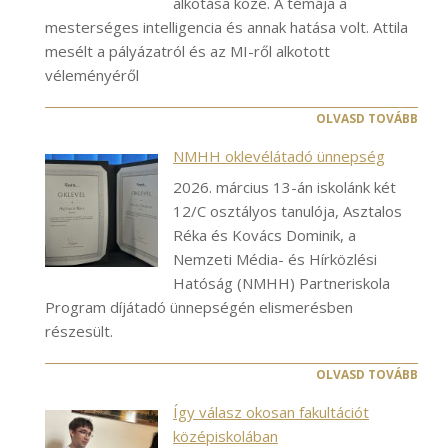
alkotása közé. A témája a
mesterséges intelligencia és annak hatása volt. Attila
mesélt a pályázatról és az MI-ről alkotott
véleményéről
OLVASD TOVÁBB
NMHH oklevélátadó ünnepség
2026. március 13-án iskolánk két
12/C osztályos tanulója, Asztalos
Réka és Kovács Dominik, a
Nemzeti Média- és Hírközlési
Hatóság (NMHH) Partneriskola
Program díjátadó ünnepségén elismerésben
részesült.
OLVASD TOVÁBB
Így válasz okosan fakultációt
középiskolában