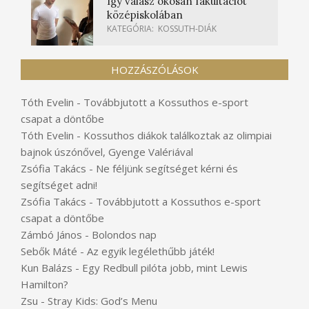
Így válasz okosan fakultációt
középiskolában
KATEGÓRIA:
KOSSUTH-DIÁK
HOZZÁSZÓLÁSOK
Tóth Evelin
-
Továbbjutott a Kossuthos e-sport
csapat a döntőbe
Tóth Evelin
-
Kossuthos diákok találkoztak az olimpiai
bajnok úszónővel, Gyenge Valériával
Zsófia Takács
-
Ne féljünk segítséget kérni és
segítséget adni!
Zsófia Takács
-
Továbbjutott a Kossuthos e-sport
csapat a döntőbe
Zámbó János
-
Bolondos nap
Sebők Máté
-
Az egyik legélethűbb játék!
Kun Balázs
-
Egy Redbull pilóta jobb, mint Lewis
Hamilton?
Zsu
-
Stray Kids: God’s Menu