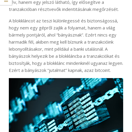
név, hanem egy jelszó látható, így elősegítve a
tranzakcióban résztvevők indentitásának megőrzését.
A blokkláncot az teszi különlegessé és biztonságossá,
hogy nem egy gépről zajlik a folyamat, hanem a világ
bármely pontjáról, ahol “bányásznak”. Ezért nincs egy
harmadik fél, akiben meg kell bíznunk a tranzakcióink
lebonyolításakor, mint például a banki utalásnál. A
bányászok helyezik be a blokkláncba a tranzakciókat és
biztosítják, hogy a blokklánc mindenkinél ugyanaz legyen.
Ezért a bányászok “jutalmat” kapnak, azaz bitcoint.