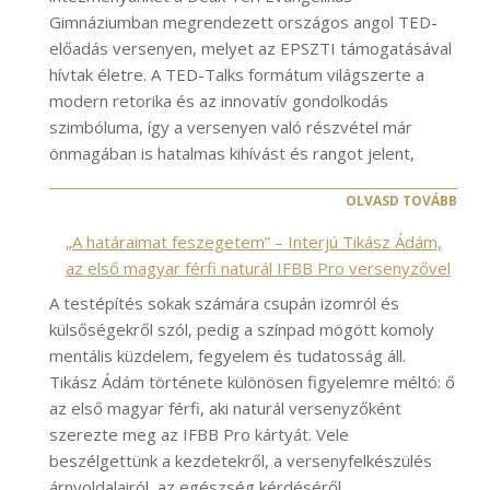
Gimnáziumban megrendezett országos angol TED-
előadás versenyen, melyet az EPSZTI támogatásával
hívtak életre. A TED-Talks formátum világszerte a
modern retorika és az innovatív gondolkodás
szimbóluma, így a versenyen való részvétel már
önmagában is hatalmas kihívást és rangot jelent,
OLVASD TOVÁBB
„A határaimat feszegetem” – Interjú Tikász Ádám,
az első magyar férfi naturál IFBB Pro versenyzővel
A testépítés sokak számára csupán izomról és
külsőségekről szól, pedig a színpad mögött komoly
mentális küzdelem, fegyelem és tudatosság áll.
Tikász Ádám története különösen figyelemre méltó: ő
az első magyar férfi, aki naturál versenyzőként
szerezte meg az IFBB Pro kártyát. Vele
beszélgettünk a kezdetekről, a versenyfelkészülés
árnyoldalairól, az egészség kérdéséről,