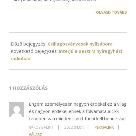
OLVASD TOVÁBB
2022-
03-
Előző bejegyzés:
Csillagösvényesek nyílzápora
08
Következő bejegyzés:
Interjú a BestFM nyíregyházi
rádióban
1 HOZZÁSZÓLÁS
Engem személyesen nagyon érdekel ez a világ
és nagyon érdekel ennek a folyamata,a cikk
rendben van mindent amit tudni kell benne van!
RÁKOS BÁLINT
2022.04.07.
PERMALINK
VÁLASZ