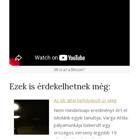
Mi is az a Bitcoin?
Ezek is érdekelhetnek még:
Az MI által befolyásolt új világ
Nem mindennapi eredményt ért el
iskolánk egyik tanulója, Varga Attila:
pályamunkája bekerült egy
országos verseny legjobb 19