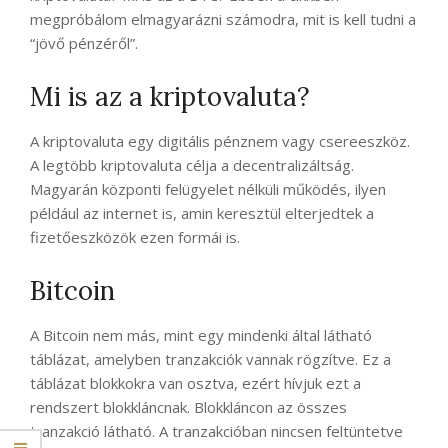
megpróbálom elmagyarázni számodra, mit is kell tudni a
“jövő pénzéről”.
Mi is az a kriptovaluta?
A kriptovaluta egy digitális pénznem vagy csereeszköz.
A legtöbb kriptovaluta célja a decentralizáltság.
Magyarán központi felügyelet nélküli működés, ilyen
például az internet is, amin keresztül elterjedtek a
fizetőeszközök ezen formái is.
Bitcoin
A Bitcoin nem más, mint egy mindenki által látható
táblázat, amelyben tranzakciók vannak rögzítve. Ez a
táblázat blokkokra van osztva, ezért hívjuk ezt a
rendszert blokkláncnak. Blokkláncon az összes
tranzakció látható. A tranzakcióban nincsen feltüntetve