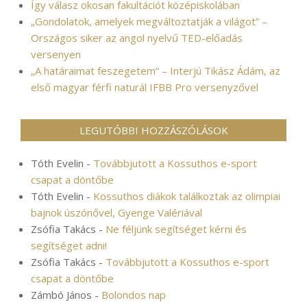
Így válasz okosan fakultációt középiskolában
„Gondolatok, amelyek megváltoztatják a világot” –
Országos siker az angol nyelvű TED-előadás
versenyen
„A határaimat feszegetem” – Interjú Tikász Ádám, az
első magyar férfi naturál IFBB Pro versenyzővel
LEGUTÓBBI HOZZÁSZÓLÁSOK
Tóth Evelin
-
Továbbjutott a Kossuthos e-sport
csapat a döntőbe
Tóth Evelin
-
Kossuthos diákok találkoztak az olimpiai
bajnok úszónővel, Gyenge Valériával
Zsófia Takács
-
Ne féljünk segítséget kérni és
segítséget adni!
Zsófia Takács
-
Továbbjutott a Kossuthos e-sport
csapat a döntőbe
Zámbó János
-
Bolondos nap