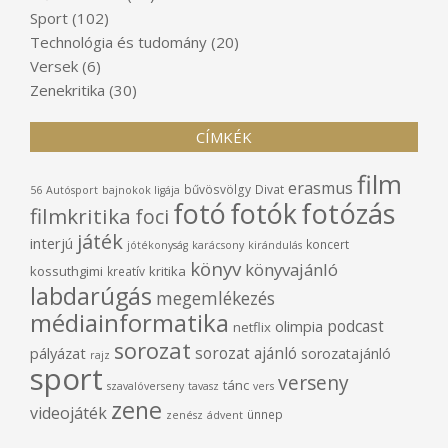
Sport
(102)
Technológia és tudomány
(20)
Versek
(6)
Zenekritika
(30)
CÍMKÉK
film
erasmus
bűvösvölgy
Divat
56
Autósport
bajnokok ligája
fotó
fotók
fotózás
filmkritika
foci
játék
interjú
koncert
jótékonyság
karácsony
kirándulás
könyv
könyvajánló
kossuthgimi
kritika
kreatív
labdarúgás
megemlékezés
médiainformatika
podcast
olimpia
netflix
sorozat
sorozat ajánló
pályázat
sorozatajánló
rajz
sport
verseny
tánc
szavalóverseny
tavasz
vers
zene
videojáték
ünnep
zenész
ádvent