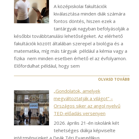
A középiskolai fakultációk
kiválasztása minden diák számára
fontos döntés, hiszen ezek a
tantárgyak nagyban befolyásolják a
későbbi továbbtanulási lehetőségeket. Az elérhető
fakultációk között általában szerepel a biológia és a
matematika, míg más tárgyak például a kémia vagy a
fizika nem minden esetben érhető el az évfolyamon.
Előfordulhat például, hogy sem
OLVASD TOVÁBB
„Gondolatok, amelyek
megváltoztatják a világot” –
Országos siker az angol nyelvű
TED-előadás versenyen
2026. április 21-én iskolánk két
tehetséges diákja képviselte
intézményünket a Deák Téri Evangélikus