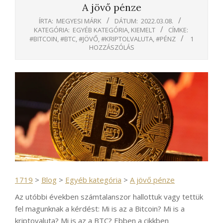
A jövő pénze
ÍRTA:
MEGYESI MÁRK
DÁTUM:
2022.03.08.
KATEGÓRIA:
EGYÉB KATEGÓRIA
,
KIEMELT
CÍMKE:
#BITCOIN
,
#BTC
,
#JÖVŐ
,
#KRIPTOLVALUTA
,
#PÉNZ
1
HOZZÁSZÓLÁS
1719
>
Blog
>
Egyéb kategória
>
A jövő pénze
Az utóbbi években számtalanszor hallottuk vagy tettük
fel magunknak a kérdést: Mi is az a Bitcoin? Mi is a
kriptovaluta? Mi is az a BTC? Ebben a cikkben