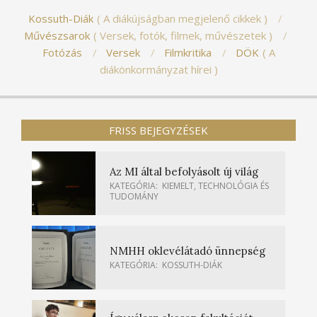
Kossuth-Diák
A diákújságban megjelenő cikkek
Művészsarok
Versek, fotók, filmek, művészetek
Fotózás
Versek
Filmkritika
DÖK
A
diákönkormányzat hírei
FRISS BEJEGYZÉSEK
Az MI által befolyásolt új világ
KATEGÓRIA:
KIEMELT
,
TECHNOLÓGIA ÉS
TUDOMÁNY
NMHH oklevélátadó ünnepség
KATEGÓRIA:
KOSSUTH-DIÁK