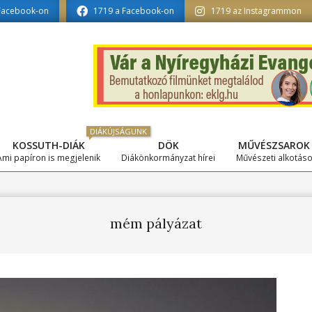
ormatika tagozat szerkesztésében
Facebook-on
1719 a Facebook-on
1719 az Instagrammon
DIÁKÚJSÁGUNK
KOSSUTH-DIÁK
DÖK
MŰVÉSZSAROK
Primary
Ami papíron is megjelenik
Diákönkormányzat hírei
Művészeti alkotás
Navigation
Menu
mém pályázat