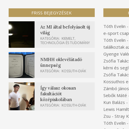
FRISS BEJEGYZÉSEK
Tóth Evelin
Az MI által befolyásolt új
világ
e-sport csap
KATEGÓRIA:
KIEMELT
,
Tóth Evelin
TECHNOLÓGIA ÉS TUDOMÁNY
találkoztak a
Gyenge Valér
NMHH oklevélátadó
Zsófia Takác
ünnepség
kérni és segí
KATEGÓRIA:
KOSSUTH-DIÁK
Zsófia Takác
Kossuthos e
Így válasz okosan
Zámbó János
fakultációt
Sebők Máté
középiskolában
Kun Balázs
-
KATEGÓRIA:
KOSSUTH-DIÁK
Lewis Hamil
Zsu
-
Stray 
Tóth Evelin