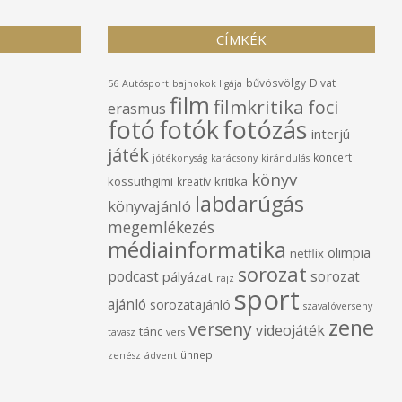
CÍMKÉK
bűvösvölgy
Divat
56
Autósport
bajnokok ligája
film
filmkritika
foci
erasmus
fotó
fotók
fotózás
interjú
játék
koncert
jótékonyság
karácsony
kirándulás
könyv
kossuthgimi
kritika
kreatív
labdarúgás
könyvajánló
megemlékezés
médiainformatika
olimpia
netflix
sorozat
podcast
sorozat
pályázat
rajz
sport
ajánló
sorozatajánló
szavalóverseny
zene
verseny
videojáték
tánc
tavasz
vers
ünnep
zenész
ádvent