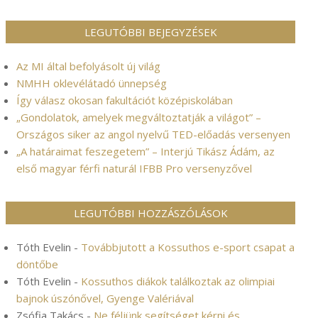
LEGUTÓBBI BEJEGYZÉSEK
Az MI által befolyásolt új világ
NMHH oklevélátadó ünnepség
Így válasz okosan fakultációt középiskolában
„Gondolatok, amelyek megváltoztatják a világot” –
Országos siker az angol nyelvű TED-előadás versenyen
„A határaimat feszegetem” – Interjú Tikász Ádám, az
első magyar férfi naturál IFBB Pro versenyzővel
LEGUTÓBBI HOZZÁSZÓLÁSOK
Tóth Evelin
-
Továbbjutott a Kossuthos e-sport csapat a
döntőbe
Tóth Evelin
-
Kossuthos diákok találkoztak az olimpiai
bajnok úszónővel, Gyenge Valériával
Zsófia Takács
-
Ne féljünk segítséget kérni és