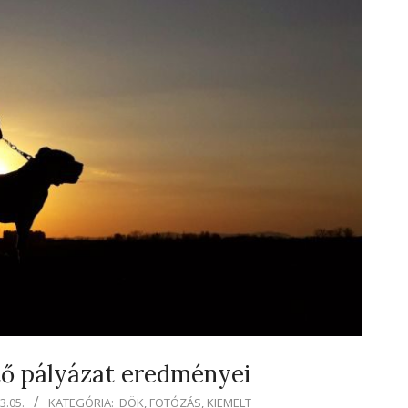
tő pályázat eredményei
3.05.
KATEGÓRIA:
DÖK
,
FOTÓZÁS
,
KIEMELT