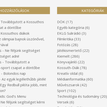
HOZZÁSZÓLÁSOK
KATEGÓRIÁK
-
Továbbjutott a Kossuthos
DÖK
(17)
at a döntőbe
Egyéb kategória
(6)
-
Kossuthos diákok
EKLG Sulirádió
(3)
z olimpiai bajnok úszónővel,
Filmkritika
(33)
iával
Fotózás
(28)
s
-
Ne féljünk segítséget
Játékismertető
(22)
tséget adni!
Kiemelt
(286)
s
-
Továbbjutott a
Könyvajánló
(22)
-sport csapat a döntőbe
Kossuth-Diák
(78)
-
Bolondos nap
Kreatív oldal
(6)
-
Az egyik legélethűbb játék!
Médiainformatika
(60)
Egy Redbull pilóta jobb, mint
Művészsarok
(42)
ton?
Sport
(102)
Kids: God’s Menu
Technológia és tudomány
(20)
-
Ne féljünk segítséget kérni
Versek
(6)