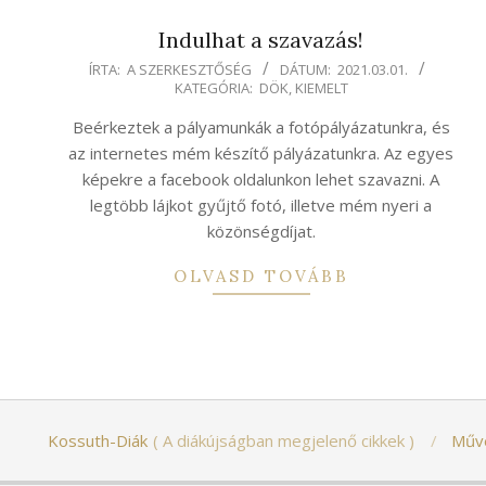
Indulhat a szavazás!
2021-
ÍRTA:
A SZERKESZTŐSÉG
DÁTUM:
2021.03.01.
KATEGÓRIA:
DÖK
,
KIEMELT
03-
01
Beérkeztek a pályamunkák a fotópályázatunkra, és
az internetes mém készítő pályázatunkra. Az egyes
képekre a facebook oldalunkon lehet szavazni. A
legtöbb lájkot gyűjtő fotó, illetve mém nyeri a
közönségdíjat.
OLVASD TOVÁBB
Kossuth-Diák
A diákújságban megjelenő cikkek
Műv