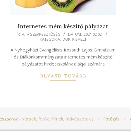
Internetes mém készítő pályázat
2021-
ÍRTA:
A SZERKESZTŐSÉG
DÁTUM:
2021.02.02.
KATEGÓRIA:
DÖK
,
KIEMELT
02-
02
A Nyíregyházi Evangélikus Kossuth Lajos Gimnázium
és Diákönkomrmányzata internetes mém készítő
pályázatot hirdet iskolánk diákjai számára
OLVASD TOVÁBB
észsarok
Versek, fotók, filmek, művészetek
Fotózás