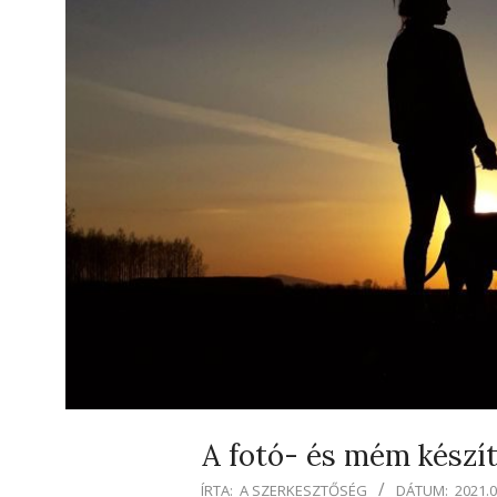
A fotó- és mém készí
2021-
ÍRTA:
A SZERKESZTŐSÉG
DÁTUM:
2021.0