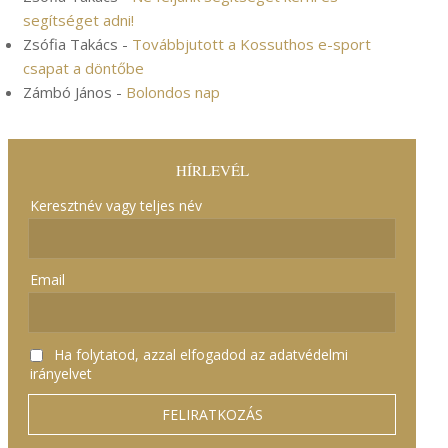
segítséget adni!
Zsófia Takács
-
Továbbjutott a Kossuthos e-sport
csapat a döntőbe
Zámbó János
-
Bolondos nap
HÍRLEVÉL
Keresztnév vagy teljes név
Email
Ha folytatod, azzal elfogadod az adatvédelmi
irányelvet