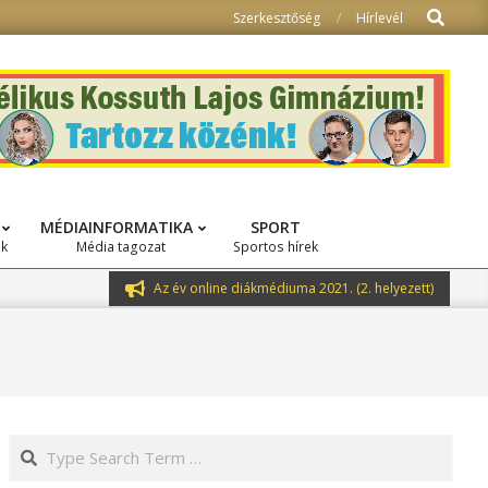
Search
Szerkesztőség
Hírlevél
MÉDIAINFORMATIKA
SPORT
ok
Média tagozat
Sportos hírek
Az év online diákmédiuma 2021. (2. helyezett)
Search