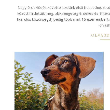
03-
Nagy érdeklődés követte iskolánk első Kossuthos fotó-
05
között hirdettük meg, akik rengeteg érdekes és érték
like-olós közönségdíj pedig több mint 16 ezer embert
olvash
OLVASD