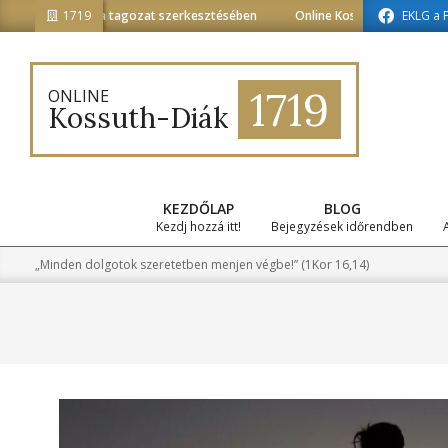
Skip
iainformatika tagozat szerkesztésében
1719
Online Kossuth-Diák a médiainf
EKLG a 
to
content
1719
ONLINE
Kossuth-Diák
KEZDŐLAP
BLOG
Kezdj hozzá itt!
Bejegyzések időrendben
„Minden dolgotok szeretetben menjen végbe!” (1Kor 16,14)