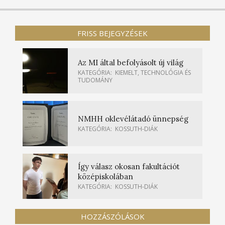
FRISS BEJEGYZÉSEK
Az MI által befolyásolt új világ
KATEGÓRIA:
KIEMELT
,
TECHNOLÓGIA ÉS
TUDOMÁNY
NMHH oklevélátadó ünnepség
KATEGÓRIA:
KOSSUTH-DIÁK
Így válasz okosan fakultációt
középiskolában
KATEGÓRIA:
KOSSUTH-DIÁK
HOZZÁSZÓLÁSOK