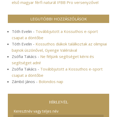
első magyar férfi naturál IFBB Pro versenyzővel
LEGUTÓBBI HOZZÁSZÓLÁSOK
Tóth Evelin
-
Továbbjutott a Kossuthos e-sport
csapat a döntőbe
Tóth Evelin
-
Kossuthos diákok találkoztak az olimpiai
bajnok úszónővel, Gyenge Valériával
Zsófia Takács
-
Ne féljünk segítséget kérni és
segítséget adni!
Zsófia Takács
-
Továbbjutott a Kossuthos e-sport
csapat a döntőbe
Zámbó János
-
Bolondos nap
HÍRLEVÉL
Keresztnév vagy teljes név