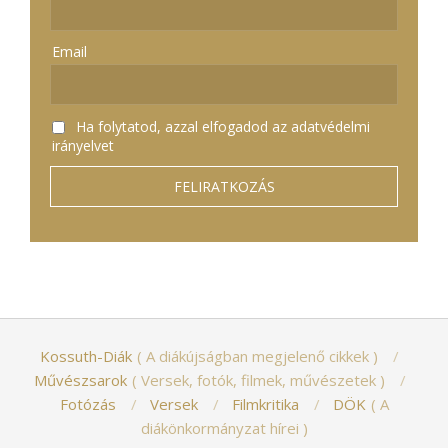
Email
Ha folytatod, azzal elfogadod az adatvédelmi
irányelvet
Kossuth-Diák
A diákújságban megjelenő cikkek
Művészsarok
Versek, fotók, filmek, művészetek
Fotózás
Versek
Filmkritika
DÖK
A
diákönkormányzat hírei