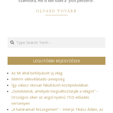
számodra, mit is kell tudni a “jövő pénzéről”.
OLVASD TOVÁBB
Search
LEGUTÓBBI BEJEGYZÉSEK
Az MI által befolyásolt új világ
NMHH oklevélátadó ünnepség
Így válasz okosan fakultációt középiskolában
„Gondolatok, amelyek megváltoztatják a világot” –
Országos siker az angol nyelvű TED-előadás
versenyen
„A határaimat feszegetem” – Interjú Tikász Ádám, az