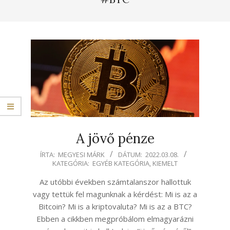
A jövő pénze
2022-
ÍRTA:
MEGYESI MÁRK
DÁTUM:
2022.03.08.
KATEGÓRIA:
EGYÉB KATEGÓRIA
,
KIEMELT
03-
08
Az utóbbi években számtalanszor hallottuk
vagy tettük fel magunknak a kérdést: Mi is az a
Bitcoin? Mi is a kriptovaluta? Mi is az a BTC?
Ebben a cikkben megpróbálom elmagyarázni