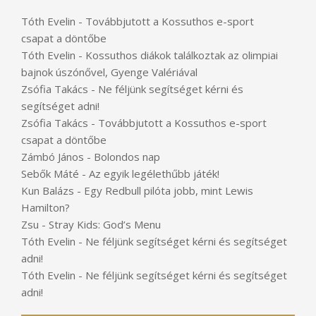
Tóth Evelin
-
Továbbjutott a Kossuthos e-sport
csapat a döntőbe
Tóth Evelin
-
Kossuthos diákok találkoztak az olimpiai
bajnok úszónővel, Gyenge Valériával
Zsófia Takács
-
Ne féljünk segítséget kérni és
segítséget adni!
Zsófia Takács
-
Továbbjutott a Kossuthos e-sport
csapat a döntőbe
Zámbó János
-
Bolondos nap
Sebők Máté
-
Az egyik legélethűbb játék!
Kun Balázs
-
Egy Redbull pilóta jobb, mint Lewis
Hamilton?
Zsu
-
Stray Kids: God’s Menu
Tóth Evelin
-
Ne féljünk segítséget kérni és segítséget
adni!
Tóth Evelin
-
Ne féljünk segítséget kérni és segítséget
adni!