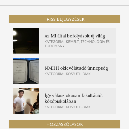
FRISS BEJEGYZÉSEK
Az MI által befolyásolt új világ
KATEGÓRIA:
KIEMELT
,
TECHNOLÓGIA ÉS
TUDOMÁNY
NMHH oklevélátadó ünnepség
KATEGÓRIA:
KOSSUTH-DIÁK
Így válasz okosan fakultációt
középiskolában
KATEGÓRIA:
KOSSUTH-DIÁK
HOZZÁSZÓLÁSOK