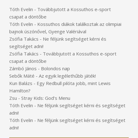
Tóth Evelin
-
Továbbjutott a Kossuthos e-sport
csapat a döntőbe
Tóth Evelin
-
Kossuthos diákok találkoztak az olimpiai
bajnok úszónővel, Gyenge Valériával
Zsófia Takács
-
Ne féljünk segítséget kérni és
segítséget adni!
Zsófia Takács
-
Továbbjutott a Kossuthos e-sport
csapat a döntőbe
Zámbó János
-
Bolondos nap
Sebők Máté
-
Az egyik legélethűbb játék!
Kun Balázs
-
Egy Redbull pilóta jobb, mint Lewis
Hamilton?
Zsu
-
Stray Kids: God’s Menu
Tóth Evelin
-
Ne féljünk segítséget kérni és segítséget
adni!
Tóth Evelin
-
Ne féljünk segítséget kérni és segítséget
adni!