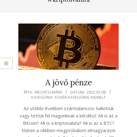
A jövő pénze
2022-
ÍRTA:
MEGYESI MÁRK
DÁTUM:
2022.03.08.
KATEGÓRIA:
EGYÉB KATEGÓRIA
,
KIEMELT
03-
08
Az utóbbi években számtalanszor hallottuk
vagy tettük fel magunknak a kérdést: Mi is az a
Bitcoin? Mi is a kriptovaluta? Mi is az a BTC?
Ebben a cikkben megpróbálom elmagyarázni