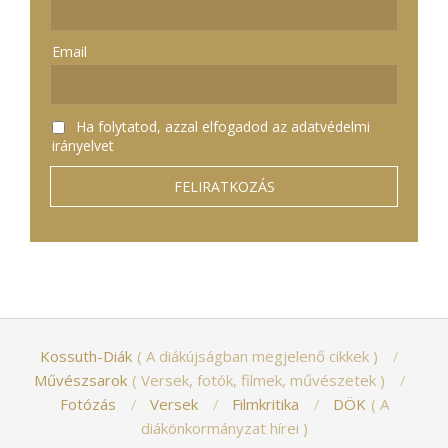
Email
Ha folytatod, azzal elfogadod az adatvédelmi
irányelvet
Kossuth-Diák
A diákújságban megjelenő cikkek
Művészsarok
Versek, fotók, filmek, művészetek
Fotózás
Versek
Filmkritika
DÖK
A
diákönkormányzat hírei