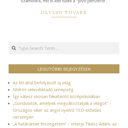
számodra, mit is kell tudni a “jövő pénzéről”.
OLVASD TOVÁBB
Search
LEGUTÓBBI BEJEGYZÉSEK
Az MI által befolyásolt új világ
NMHH oklevélátadó ünnepség
Így válasz okosan fakultációt középiskolában
„Gondolatok, amelyek megváltoztatják a világot” –
Országos siker az angol nyelvű TED-előadás
versenyen
„A határaimat feszegetem” – Interjú Tikász Ádám, az