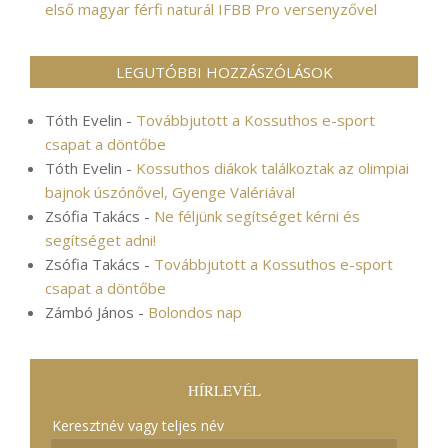
első magyar férfi naturál IFBB Pro versenyzővel
LEGUTÓBBI HOZZÁSZÓLÁSOK
Tóth Evelin
-
Továbbjutott a Kossuthos e-sport
csapat a döntőbe
Tóth Evelin
-
Kossuthos diákok találkoztak az olimpiai
bajnok úszónővel, Gyenge Valériával
Zsófia Takács
-
Ne féljünk segítséget kérni és
segítséget adni!
Zsófia Takács
-
Továbbjutott a Kossuthos e-sport
csapat a döntőbe
Zámbó János
-
Bolondos nap
HÍRLEVÉL
Keresztnév vagy teljes név