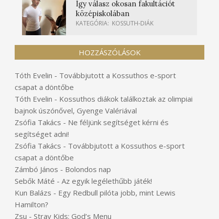
Így válasz okosan fakultációt
középiskolában
KATEGÓRIA:
KOSSUTH-DIÁK
HOZZÁSZÓLÁSOK
Tóth Evelin
-
Továbbjutott a Kossuthos e-sport
csapat a döntőbe
Tóth Evelin
-
Kossuthos diákok találkoztak az olimpiai
bajnok úszónővel, Gyenge Valériával
Zsófia Takács
-
Ne féljünk segítséget kérni és
segítséget adni!
Zsófia Takács
-
Továbbjutott a Kossuthos e-sport
csapat a döntőbe
Zámbó János
-
Bolondos nap
Sebők Máté
-
Az egyik legélethűbb játék!
Kun Balázs
-
Egy Redbull pilóta jobb, mint Lewis
Hamilton?
Zsu
-
Stray Kids: God’s Menu