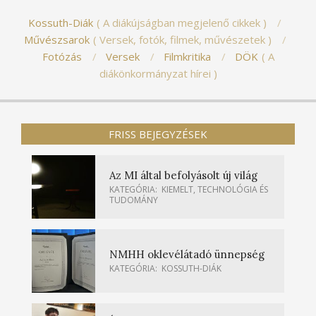
Kossuth-Diák
A diákújságban megjelenő cikkek
Művészsarok
Versek, fotók, filmek, művészetek
Fotózás
Versek
Filmkritika
DÖK
A
diákönkormányzat hírei
FRISS BEJEGYZÉSEK
Az MI által befolyásolt új világ
KATEGÓRIA:
KIEMELT
,
TECHNOLÓGIA ÉS
TUDOMÁNY
NMHH oklevélátadó ünnepség
KATEGÓRIA:
KOSSUTH-DIÁK