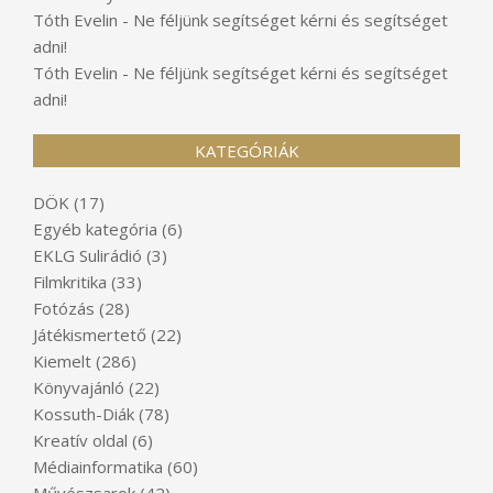
Tóth Evelin
-
Ne féljünk segítséget kérni és segítséget
adni!
Tóth Evelin
-
Ne féljünk segítséget kérni és segítséget
adni!
KATEGÓRIÁK
DÖK
(17)
Egyéb kategória
(6)
EKLG Sulirádió
(3)
Filmkritika
(33)
Fotózás
(28)
Játékismertető
(22)
Kiemelt
(286)
Könyvajánló
(22)
Kossuth-Diák
(78)
Kreatív oldal
(6)
Médiainformatika
(60)
Művészsarok
(42)