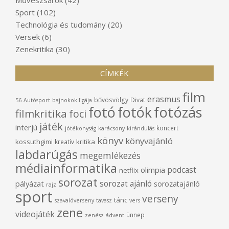
Sport
(102)
Technológia és tudomány
(20)
Versek
(6)
Zenekritika
(30)
CÍMKÉK
film
erasmus
bűvösvölgy
Divat
56
Autósport
bajnokok ligája
fotó
fotók
fotózás
filmkritika
foci
játék
interjú
koncert
jótékonyság
karácsony
kirándulás
könyv
könyvajánló
kossuthgimi
kritika
kreatív
labdarúgás
megemlékezés
médiainformatika
podcast
olimpia
netflix
sorozat
sorozat ajánló
pályázat
sorozatajánló
rajz
sport
verseny
tánc
szavalóverseny
tavasz
vers
zene
videojáték
ünnep
zenész
ádvent