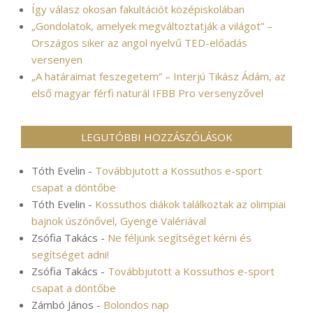
Így válasz okosan fakultációt középiskolában
„Gondolatok, amelyek megváltoztatják a világot” –
Országos siker az angol nyelvű TED-előadás
versenyen
„A határaimat feszegetem” – Interjú Tikász Ádám, az
első magyar férfi naturál IFBB Pro versenyzővel
LEGUTÓBBI HOZZÁSZÓLÁSOK
Tóth Evelin
-
Továbbjutott a Kossuthos e-sport
csapat a döntőbe
Tóth Evelin
-
Kossuthos diákok találkoztak az olimpiai
bajnok úszónővel, Gyenge Valériával
Zsófia Takács
-
Ne féljünk segítséget kérni és
segítséget adni!
Zsófia Takács
-
Továbbjutott a Kossuthos e-sport
csapat a döntőbe
Zámbó János
-
Bolondos nap