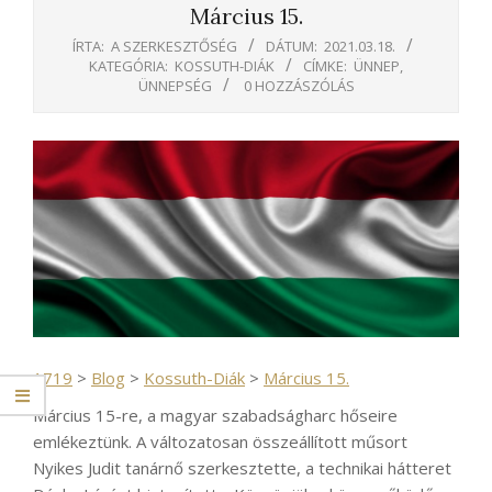
Március 15.
ÍRTA:
A SZERKESZTŐSÉG
DÁTUM:
2021.03.18.
KATEGÓRIA:
KOSSUTH-DIÁK
CÍMKE:
ÜNNEP
,
ÜNNEPSÉG
0 HOZZÁSZÓLÁS
1719
>
Blog
>
Kossuth-Diák
>
Március 15.
Március 15-re, a magyar szabadságharc hőseire
emlékeztünk. A változatosan összeállított műsort
Nyikes Judit tanárnő szerkesztette, a technikai hátteret