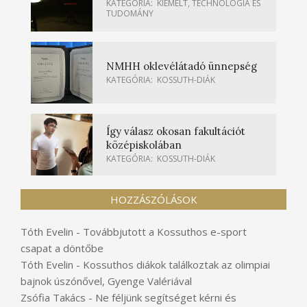
KATEGÓRIA:
KIEMELT
,
TECHNOLÓGIA ÉS
TUDOMÁNY
NMHH oklevélátadó ünnepség
KATEGÓRIA:
KOSSUTH-DIÁK
Így válasz okosan fakultációt
középiskolában
KATEGÓRIA:
KOSSUTH-DIÁK
HOZZÁSZÓLÁSOK
Tóth Evelin
-
Továbbjutott a Kossuthos e-sport
csapat a döntőbe
Tóth Evelin
-
Kossuthos diákok találkoztak az olimpiai
bajnok úszónővel, Gyenge Valériával
Zsófia Takács
-
Ne féljünk segítséget kérni és