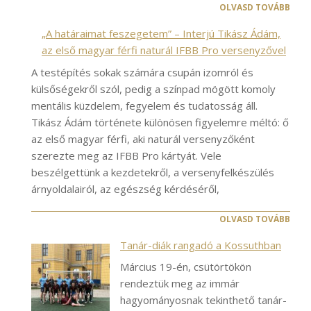
OLVASD TOVÁBB
„A határaimat feszegetem” – Interjú Tikász Ádám,
az első magyar férfi naturál IFBB Pro versenyzővel
A testépítés sokak számára csupán izomról és
külsőségekről szól, pedig a színpad mögött komoly
mentális küzdelem, fegyelem és tudatosság áll.
Tikász Ádám története különösen figyelemre méltó: ő
az első magyar férfi, aki naturál versenyzőként
szerezte meg az IFBB Pro kártyát. Vele
beszélgettünk a kezdetekről, a versenyfelkészülés
árnyoldalairól, az egészség kérdéséről,
OLVASD TOVÁBB
Tanár-diák rangadó a Kossuthban
Március 19-én, csütörtökön
rendeztük meg az immár
hagyományosnak tekinthető tanár-