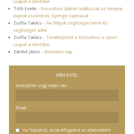
csapat a döntőbe
Tóth Evelin
-
Kossuthos diákok találkoztak az olimpiai
bajnok úszónővel, Gyenge Valériával
Zsófia Takács
-
Ne féljünk segítséget kérni és
segítséget adni!
Zsófia Takács
-
Továbbjutott a Kossuthos e-sport
csapat a döntőbe
Zámbó János
-
Bolondos nap
HÍRLEVÉL
Keresztnév vagy teljes név
Email
Ha folytatod, azzal elfogadod az adatvédelmi