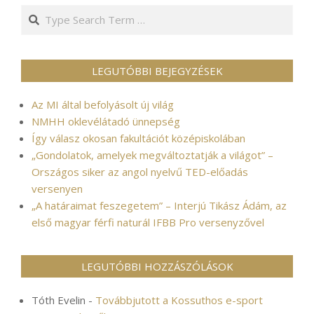
Search
LEGUTÓBBI BEJEGYZÉSEK
Az MI által befolyásolt új világ
NMHH oklevélátadó ünnepség
Így válasz okosan fakultációt középiskolában
„Gondolatok, amelyek megváltoztatják a világot” –
Országos siker az angol nyelvű TED-előadás
versenyen
„A határaimat feszegetem” – Interjú Tikász Ádám, az
első magyar férfi naturál IFBB Pro versenyzővel
LEGUTÓBBI HOZZÁSZÓLÁSOK
Tóth Evelin
-
Továbbjutott a Kossuthos e-sport