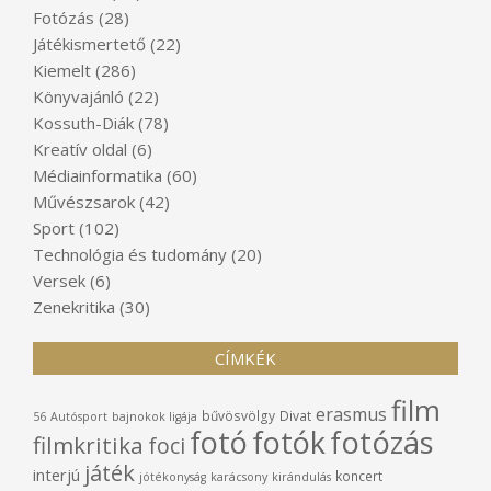
Fotózás
(28)
Játékismertető
(22)
Kiemelt
(286)
Könyvajánló
(22)
Kossuth-Diák
(78)
Kreatív oldal
(6)
Médiainformatika
(60)
Művészsarok
(42)
Sport
(102)
Technológia és tudomány
(20)
Versek
(6)
Zenekritika
(30)
CÍMKÉK
film
erasmus
bűvösvölgy
Divat
56
Autósport
bajnokok ligája
fotó
fotók
fotózás
filmkritika
foci
játék
interjú
koncert
jótékonyság
karácsony
kirándulás