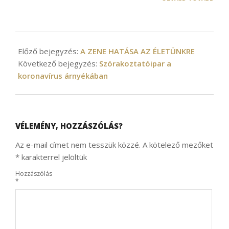
2021-
03-
Előző bejegyzés:
A ZENE HATÁSA AZ ÉLETÜNKRE
10
Következő bejegyzés:
Szórakoztatóipar a
koronavírus árnyékában
VÉLEMÉNY, HOZZÁSZÓLÁS?
Az e-mail címet nem tesszük közzé.
A kötelező mezőket
*
karakterrel jelöltük
Hozzászólás
*