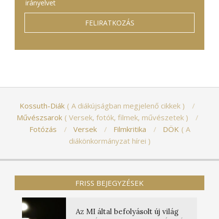
irányelvet
Kossuth-Diák
A diákújságban megjelenő cikkek
Művészsarok
Versek, fotók, filmek, művészetek
Fotózás
Versek
Filmkritika
DÖK
A
diákönkormányzat hírei
FRISS BEJEGYZÉSEK
Az MI által befolyásolt új világ