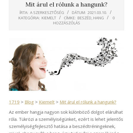
Mit árul el rólunk a hangunk?
ÍRTA:
A SZERKESZTŐSÉG
DÁTUM:
2021.03.10.
KATEGÓRIA:
KIEMELT
CÍMKE:
BESZÉD
,
HANG
0
HOZZÁSZÓLÁS
1719
>
Blog
>
Kiemelt
>
Mit árul el rólunk a hangunk?
Az ember hangja nagyon sok különböző dolgot elárulhat
róla. Tükrözi a személyiségünket, ezért is lehet jelentős
személyiségfejlesztő hatása a beszédtréningeknek,