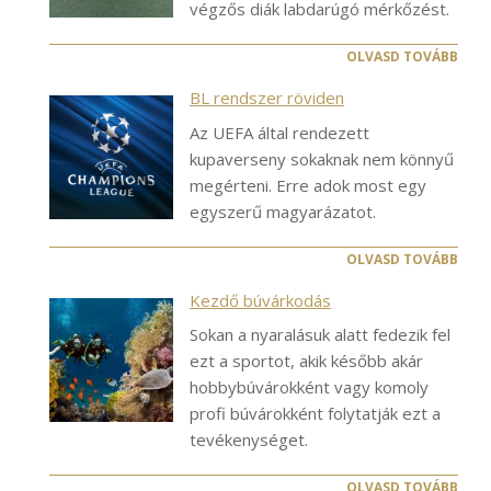
végzős diák labdarúgó mérkőzést.
OLVASD TOVÁBB
BL rendszer röviden
Az UEFA által rendezett
kupaverseny sokaknak nem könnyű
megérteni. Erre adok most egy
egyszerű magyarázatot.
OLVASD TOVÁBB
Kezdő búvárkodás
Sokan a nyaralásuk alatt fedezik fel
ezt a sportot, akik később akár
hobbybúvárokként vagy komoly
profi búvárokként folytatják ezt a
tevékenységet.
OLVASD TOVÁBB