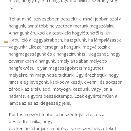
mivel, ahogy nyílik a hang, úgy tud nyílni a személyiség
is.
Tehát minél szívesebben beszélünk, minél jobban szól a
hangunk, annál több helyzetben merünk megszólalni.
A hangunk árulkodik a testi-lelki hogylétünkről is. Mi
fordul elő a leggyakrabban, ha izgulunk, ha lámpalázasak
vagyunk? Elkezd remegni a hangunk, megváltozik a
hangmagasságunk és a hangszínünk is. Megeshet, hogy
zavarunkban a hangunk, amely általában mélyebb
hangfekvésű, olyan magasságokat is megüthet,
melyekről mi magunk se tudtunk. Úgy érezhetjük, hogy
nincs elég levegőnk, kapkodva kezdjük venni, és sokszor
záródik az artikuláció, motyogni kezdünk, vagy jön a
hadarás, a gyors beszédtempó. Ezek egyértelműen a
lámpaláz és az idegesség jelei.
Pontosan ezért fontos a beszédfejlesztés és a
beszédtechnika, hogy
ezeken úrrá tudjunk lenni, és a stresszes helyzeteket