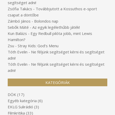
segítséget adni!
Zsófia Takács
-
Továbbjutott a Kossuthos e-sport
csapat a döntőbe
Zámbó János
-
Bolondos nap
Sebők Máté
-
Az egyik legélethűbb játék!
Kun Balázs
-
Egy Redbull pilóta jobb, mint Lewis
Hamilton?
Zsu
-
Stray Kids: God’s Menu
Tóth Evelin
-
Ne féljünk segítséget kérni és segítséget
adni!
Tóth Evelin
-
Ne féljünk segítséget kérni és segítséget
adni!
KATEGÓRIÁK
DÖK
(17)
Egyéb kategória
(6)
EKLG Sulirádió
(3)
Filmkritika
(33)