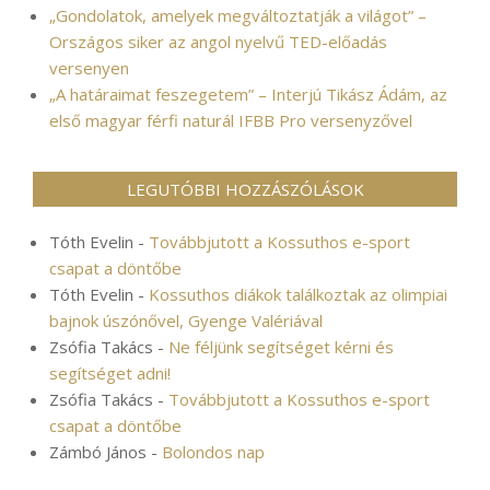
„Gondolatok, amelyek megváltoztatják a világot” –
Országos siker az angol nyelvű TED-előadás
versenyen
„A határaimat feszegetem” – Interjú Tikász Ádám, az
első magyar férfi naturál IFBB Pro versenyzővel
LEGUTÓBBI HOZZÁSZÓLÁSOK
Tóth Evelin
-
Továbbjutott a Kossuthos e-sport
csapat a döntőbe
Tóth Evelin
-
Kossuthos diákok találkoztak az olimpiai
bajnok úszónővel, Gyenge Valériával
Zsófia Takács
-
Ne féljünk segítséget kérni és
segítséget adni!
Zsófia Takács
-
Továbbjutott a Kossuthos e-sport
csapat a döntőbe
Zámbó János
-
Bolondos nap