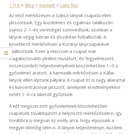
1719
>
Blog
>
Kiemelt
>
Lány foci
Az első mérkőzésen a Szikszi lányok csapata ellen
játszottunk. Egy küzdelmes és izgalmas találkozón
sajnos 2–1-es vereséget szenvedtünk, azonban a
lányok végig bátran és elszántan futballoztak. A
következő mérkőzésen a Korányi lánycsapatával
találkoztunk. Ezen a meccsen a csapat már
magabiztosabb játékot mutatott, és fegyelmezett,
összeszedett teljesítményének köszönhetően 1–0-s
győzelmet aratott. A harmadik mérkőzésen a Kállai-
lányok ellen léptünk pályára. A csapat itt is nagy akarattal
és koncentrációval játszott, amelynek eredményeként
ismét 1–0-ra sikerült győznünk.
A két megszerzett győzelemnek köszönhetően
csapatunk továbbjutott a helyosztó mérkőzésekre, így
továbbra is megvan az esély arra, hogy eljussunk a
megyei döntőig idén is. A lányok teljesítménye, küzdeni