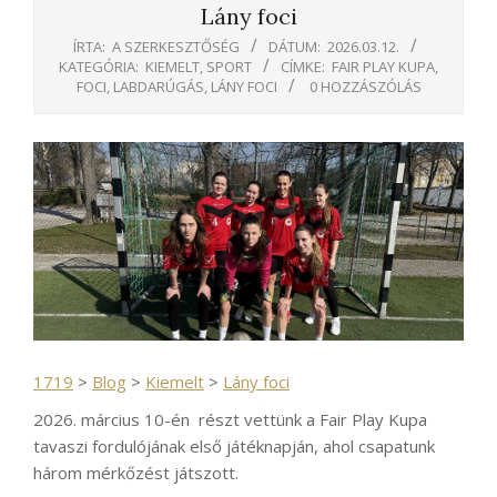
Lány foci
ÍRTA:
A SZERKESZTŐSÉG
DÁTUM:
2026.03.12.
KATEGÓRIA:
KIEMELT
,
SPORT
CÍMKE:
FAIR PLAY KUPA
,
FOCI
,
LABDARÚGÁS
,
LÁNY FOCI
0 HOZZÁSZÓLÁS
1719
>
Blog
>
Kiemelt
>
Lány foci
2026. március 10-én részt vettünk a Fair Play Kupa
tavaszi fordulójának első játéknapján, ahol csapatunk
három mérkőzést játszott.