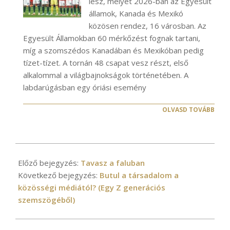
lesz, melyet 2026-ban az Egyesült
államok, Kanada és Mexikó
közösen rendez, 16 városban. Az
Egyesült Államokban 60 mérkőzést fognak tartani,
míg a szomszédos Kanadában és Mexikóban pedig
tízet-tízet. A tornán 48 csapat vesz részt, első
alkalommal a világbajnokságok történetében. A
labdarúgásban egy óriási esemény
OLVASD TOVÁBB
2026-
03-
Előző bejegyzés:
Tavasz a faluban
12
Következő bejegyzés:
Butul a társadalom a
közösségi médiától? (Egy Z generációs
szemszögéből)