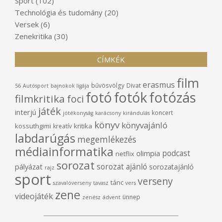
Sport
(102)
Technológia és tudomány
(20)
Versek
(6)
Zenekritika
(30)
CÍMKÉK
film
erasmus
bűvösvölgy
Divat
56
Autósport
bajnokok ligája
fotó
fotók
fotózás
filmkritika
foci
játék
interjú
koncert
jótékonyság
karácsony
kirándulás
könyv
könyvajánló
kossuthgimi
kritika
kreatív
labdarúgás
megemlékezés
médiainformatika
podcast
olimpia
netflix
sorozat
sorozat ajánló
pályázat
sorozatajánló
rajz
sport
verseny
tánc
szavalóverseny
tavasz
vers
zene
videojáték
ünnep
zenész
ádvent