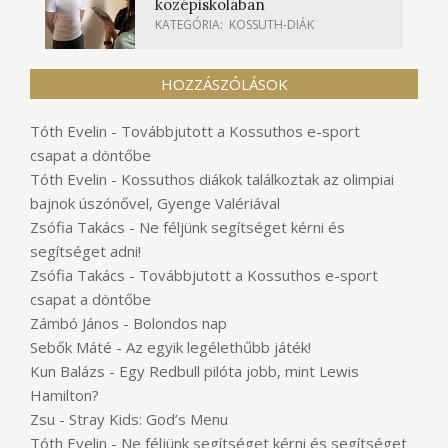
középiskolában
KATEGÓRIA:
KOSSUTH-DIÁK
HOZZÁSZÓLÁSOK
Tóth Evelin
-
Továbbjutott a Kossuthos e-sport
csapat a döntőbe
Tóth Evelin
-
Kossuthos diákok találkoztak az olimpiai
bajnok úszónővel, Gyenge Valériával
Zsófia Takács
-
Ne féljünk segítséget kérni és
segítséget adni!
Zsófia Takács
-
Továbbjutott a Kossuthos e-sport
csapat a döntőbe
Zámbó János
-
Bolondos nap
Sebők Máté
-
Az egyik legélethűbb játék!
Kun Balázs
-
Egy Redbull pilóta jobb, mint Lewis
Hamilton?
Zsu
-
Stray Kids: God’s Menu
Tóth Evelin
-
Ne féljünk segítséget kérni és segítséget