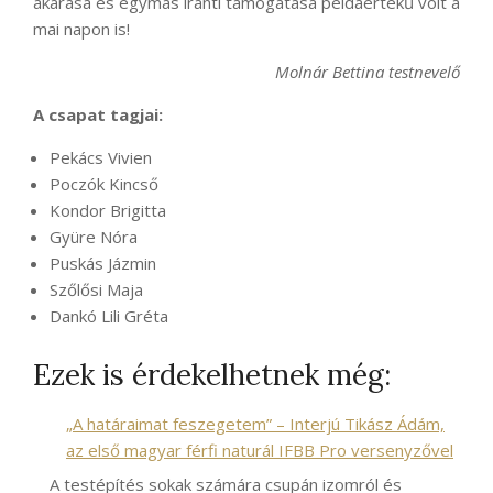
akarása és egymás iránti támogatása példaértékű volt a
mai napon is!
Molnár Bettina testnevelő
A csapat tagjai:
Pekács Vivien
Poczók Kincső
Kondor Brigitta
Gyüre Nóra
Puskás Jázmin
Szőlősi Maja
Dankó Lili Gréta
Ezek is érdekelhetnek még:
„A határaimat feszegetem” – Interjú Tikász Ádám,
az első magyar férfi naturál IFBB Pro versenyzővel
A testépítés sokak számára csupán izomról és