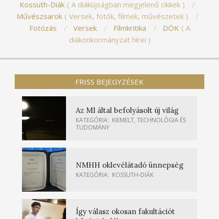
Kossuth-Diák
A diákújságban megjelenő cikkek
Művészsarok
Versek, fotók, filmek, művészetek
Fotózás
Versek
Filmkritika
DÖK
A
diákönkormányzat hírei
FRISS BEJEGYZÉSEK
Az MI által befolyásolt új világ
KATEGÓRIA:
KIEMELT
,
TECHNOLÓGIA ÉS
TUDOMÁNY
NMHH oklevélátadó ünnepség
KATEGÓRIA:
KOSSUTH-DIÁK
Így válasz okosan fakultációt