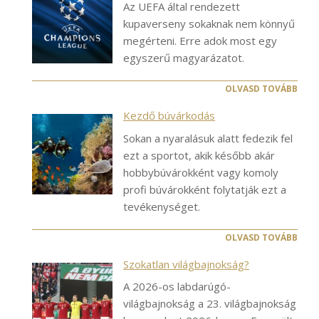
Az UEFA által rendezett
kupaverseny sokaknak nem könnyű
megérteni. Erre adok most egy
egyszerű magyarázatot.
OLVASD TOVÁBB
Kezdő búvárkodás
Sokan a nyaralásuk alatt fedezik fel
ezt a sportot, akik később akár
hobbybúvárokként vagy komoly
profi búvárokként folytatják ezt a
tevékenységet.
OLVASD TOVÁBB
Szokatlan világbajnokság?
A 2026-os labdarúgó-
világbajnokság a 23. világbajnokság