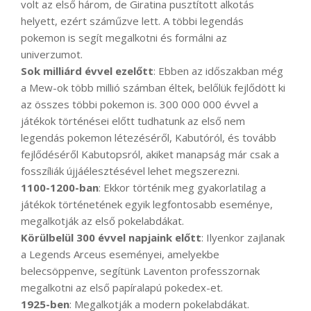
volt az első három, de Giratina pusztított alkotás
helyett, ezért száműzve lett. A többi legendás
pokemon is segít megalkotni és formálni az
univerzumot.
Sok milliárd évvel ezelőtt
: Ebben az időszakban még
a Mew-ok több millió számban éltek, belőlük fejlődött ki
az összes többi pokemon is. 300 000 000 évvel a
játékok történései előtt tudhatunk az első nem
legendás pokemon létezéséről, Kabutóról, és tovább
fejlődéséről Kabutopsról, akiket manapság már csak a
fosszíliák újjáélesztésével lehet megszerezni.
1100-1200-ban
: Ekkor történik meg gyakorlatilag a
játékok történetének egyik legfontosabb eseménye,
megalkotják az első pokelabdákat.
Körülbelül 300 évvel napjaink előtt
: Ilyenkor zajlanak
a Legends Arceus eseményei, amelyekbe
belecsöppenve, segítünk Laventon professzornak
megalkotni az első papíralapú pokedex-et.
1925-ben
: Megalkotják a modern pokelabdákat.