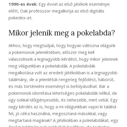
1990-es évek
: Egy évvel az első játékok eseménye
előtt, Oak professzor megalkotja az első digitális
pokedex-et.
Mikor jelenik meg a pokelabda?
Ahhoz, hogy megtudjuk, hogy hogyan változna világunk
a pokemonok jelenlétében, először meg kell
válaszolnunk a legnagyobb kérdést, hogy mikor jelennek
meg világunkban a pokelabdák. A pokelabdák
megalkotása volt az eredeti játékokban is a legnagyobb
találmány, de a jelenlétük rengeteg fejlődést, háborút,
és más történelmi eseményt is befolyásolhat. Bár a
pokemonok idomítása lehetséges pokelabdák nélkül, de
úgy sokkal időigényesebb, és nehezebb, mint velük. Egy
nagy kérdés az is, hogy a mi világunkban vajon ki találná
fel, jó célra használná, megosztaná másokkal, vagy
megtartaná magának? A játékokban a pokelabdákat, egy
ősrégi találmánynak próbálják beállítani, de technikai