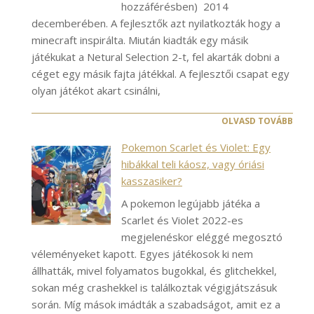
hozzáférésben) 2014
decemberében. A fejlesztők azt nyilatkozták hogy a
minecraft inspirálta. Miután kiadták egy másik
játékukat a Netural Selection 2-t, fel akarták dobni a
céget egy másik fajta játékkal. A fejlesztői csapat egy
olyan játékot akart csinálni,
OLVASD TOVÁBB
Pokemon Scarlet és Violet: Egy
hibákkal teli káosz, vagy óriási
kasszasiker?
A pokemon legújabb játéka a
Scarlet és Violet 2022-es
megjelenéskor eléggé megosztó
véleményeket kapott. Egyes játékosok ki nem
állhatták, mivel folyamatos bugokkal, és glitchekkel,
sokan még crashekkel is találkoztak végigjátszásuk
során. Míg mások imádták a szabadságot, amit ez a