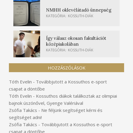
NMHH oklevélátadó ünnepség
KATEGÓRIA:
KOSSUTH-DIÁK
Így válasz okosan fakultációt
középiskolában
KATEGÓRIA:
KOSSUTH-DIÁK
HOZZÁSZÓLÁSOK
Tóth Evelin
-
Továbbjutott a Kossuthos e-sport
csapat a döntőbe
Tóth Evelin
-
Kossuthos diákok találkoztak az olimpiai
bajnok úszónővel, Gyenge Valériával
Zsófia Takács
-
Ne féljünk segítséget kérni és
segítséget adni!
Zsófia Takács
-
Továbbjutott a Kossuthos e-sport
csapat a döntőbe