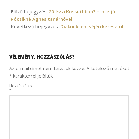
2025-
03-
Előző bejegyzés:
20 év a Kossuthban? – interjú
11
Pócsikné Ágnes tanárnővel
Következő bejegyzés:
Diákunk lencséjén keresztül
VÉLEMÉNY, HOZZÁSZÓLÁS?
Az e-mail címet nem tesszük közzé.
A kötelező mezőket
*
karakterrel jelöltük
Hozzászólás
*