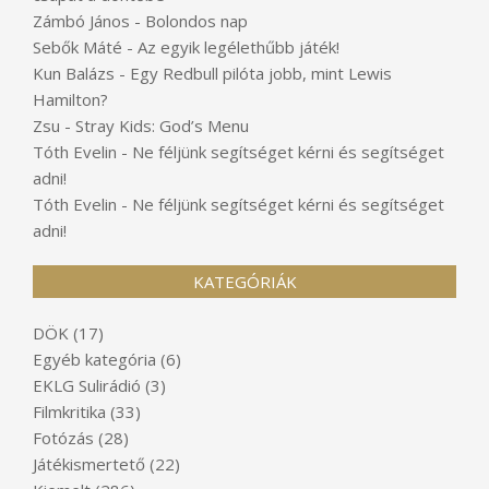
Zámbó János
-
Bolondos nap
Sebők Máté
-
Az egyik legélethűbb játék!
Kun Balázs
-
Egy Redbull pilóta jobb, mint Lewis
Hamilton?
Zsu
-
Stray Kids: God’s Menu
Tóth Evelin
-
Ne féljünk segítséget kérni és segítséget
adni!
Tóth Evelin
-
Ne féljünk segítséget kérni és segítséget
adni!
KATEGÓRIÁK
DÖK
(17)
Egyéb kategória
(6)
EKLG Sulirádió
(3)
Filmkritika
(33)
Fotózás
(28)
Játékismertető
(22)