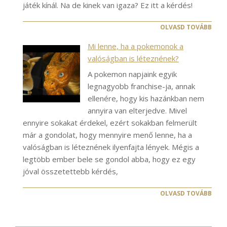
játék kínál. Na de kinek van igaza? Ez itt a kérdés!
OLVASD TOVÁBB
Mi lenne, ha a pokemonok a
valóságban is léteznének?
A pokemon napjaink egyik
legnagyobb franchise-ja, annak
ellenére, hogy kis hazánkban nem
annyira van elterjedve. Mivel
ennyire sokakat érdekel, ezért sokakban felmerült
már a gondolat, hogy mennyire menő lenne, ha a
valóságban is léteznének ilyenfajta lények. Mégis a
legtöbb ember bele se gondol abba, hogy ez egy
jóval összetettebb kérdés,
OLVASD TOVÁBB