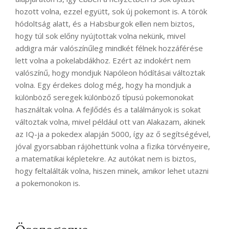
hozott volna, ezzel együtt, sok új pokemont is. A török
hódoltság alatt, és a Habsburgok ellen nem biztos,
hogy túl sok előny nyújtottak volna nekünk, mivel
addigra már valószínűleg mindkét félnek hozzáférése
lett volna a pokelabdákhoz. Ezért az indokért nem
valószínű, hogy mondjuk Napóleon hódításai változtak
volna. Egy érdekes dolog még, hogy ha mondjuk a
különböző seregek különböző típusú pokemonokat
használtak volna. A fejlődés és a találmányok is sokat
változtak volna, mivel például ott van Alakazam, akinek
az IQ-ja a pokedex alapján 5000, így az ő segítségével,
jóval gyorsabban rájöhettünk volna a fizika törvényeire,
a matematikai képletekre. Az autókat nem is biztos,
hogy feltalálták volna, hiszen minek, amikor lehet utazni
a pokemonokon is.