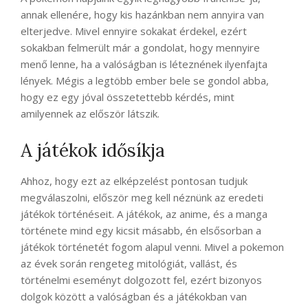
annak ellenére, hogy kis hazánkban nem annyira van
elterjedve. Mivel ennyire sokakat érdekel, ezért
sokakban felmerült már a gondolat, hogy mennyire
menő lenne, ha a valóságban is léteznének ilyenfajta
lények. Mégis a legtöbb ember bele se gondol abba,
hogy ez egy jóval összetettebb kérdés, mint
amilyennek az először látszik.
A játékok idősíkja
Ahhoz, hogy ezt az elképzelést pontosan tudjuk
megválaszolni, először meg kell néznünk az eredeti
játékok történéseit. A játékok, az anime, és a manga
története mind egy kicsit másabb, én elsősorban a
játékok történetét fogom alapul venni. Mivel a pokemon
az évek során rengeteg mitológiát, vallást, és
történelmi eseményt dolgozott fel, ezért bizonyos
dolgok között a valóságban és a játékokban van