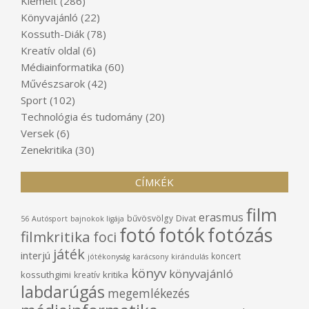
Kiemelt
(286)
Könyvajánló
(22)
Kossuth-Diák
(78)
Kreatív oldal
(6)
Médiainformatika
(60)
Művészsarok
(42)
Sport
(102)
Technológia és tudomány
(20)
Versek
(6)
Zenekritika
(30)
CÍMKÉK
film
erasmus
bűvösvölgy
Divat
56
Autósport
bajnokok ligája
fotó
fotók
fotózás
filmkritika
foci
játék
interjú
koncert
jótékonyság
karácsony
kirándulás
könyv
könyvajánló
kossuthgimi
kritika
kreatív
labdarúgás
megemlékezés