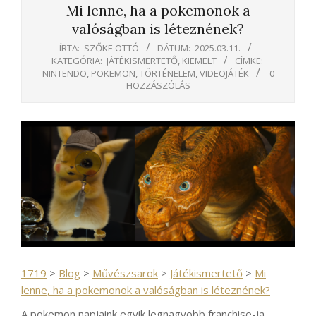
Mi lenne, ha a pokemonok a
valóságban is léteznének?
ÍRTA:
SZŐKE OTTÓ
DÁTUM:
2025.03.11.
KATEGÓRIA:
JÁTÉKISMERTETŐ
,
KIEMELT
CÍMKE:
NINTENDO
,
POKEMON
,
TÖRTÉNELEM
,
VIDEOJÁTÉK
0
HOZZÁSZÓLÁS
1719
>
Blog
>
Művészsarok
>
Játékismertető
>
Mi
lenne, ha a pokemonok a valóságban is léteznének?
A pokemon napjaink egyik legnagyobb franchise-ja,