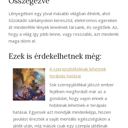
Összegezve
Lényegében egy jóval másabb világban élnénk, ahol
tűzokádó sárkányokon keresztül, elektromos egereken
át mindenféle lények lennének társaink, és segítőink. Az,
hogy a világ így jobb lenne, vagy rosszabb, azt mindenki
maga dönti el.
Ezek is érdekelhetnek még:
A szerepjátékoknak lehetnek
terápiás hatásai
Sok szerepjátékkal játszó ember
fejében megfordult már az a
gondolat, hogy vajon ennek a
hobbinak lehetnek-e terápiás
hatásai. Egyesek azt mondják mindenképp, hiszen
javulást éreztek a saját mentális egészségükön a
játék után, míg mások csak egy szimpla játéknak