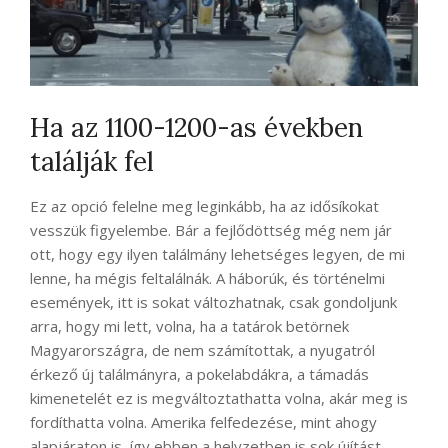
Ha az 1100-1200-as években
találják fel
Ez az opció felelne meg leginkább, ha az idősíkokat
vesszük figyelembe. Bár a fejlődöttség még nem jár
ott, hogy egy ilyen találmány lehetséges legyen, de mi
lenne, ha mégis feltalálnák. A háborúk, és történelmi
események, itt is sokat változhatnak, csak gondoljunk
arra, hogy mi lett, volna, ha a tatárok betörnek
Magyarországra, de nem számítottak, a nyugatról
érkező új találmányra, a pokelabdákra, a támadás
kimenetelét ez is megváltoztathatta volna, akár meg is
fordíthatta volna. Amerika felfedezése, mint ahogy
alapjáraton is, így ebben a helyzetben is sok újítást