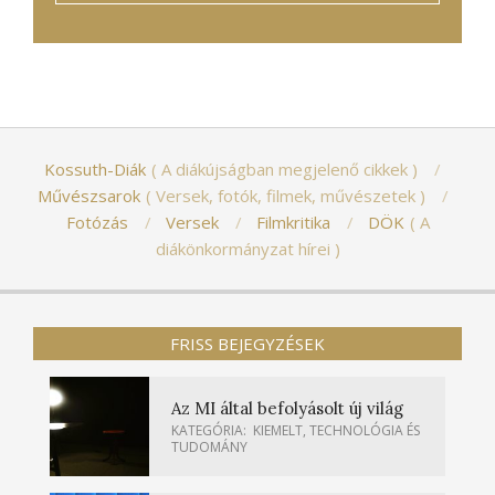
Kossuth-Diák
A diákújságban megjelenő cikkek
Művészsarok
Versek, fotók, filmek, művészetek
Fotózás
Versek
Filmkritika
DÖK
A
diákönkormányzat hírei
FRISS BEJEGYZÉSEK
Az MI által befolyásolt új világ
KATEGÓRIA:
KIEMELT
,
TECHNOLÓGIA ÉS
TUDOMÁNY