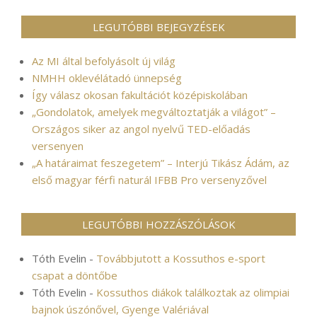
LEGUTÓBBI BEJEGYZÉSEK
Az MI által befolyásolt új világ
NMHH oklevélátadó ünnepség
Így válasz okosan fakultációt középiskolában
„Gondolatok, amelyek megváltoztatják a világot” –
Országos siker az angol nyelvű TED-előadás
versenyen
„A határaimat feszegetem” – Interjú Tikász Ádám, az
első magyar férfi naturál IFBB Pro versenyzővel
LEGUTÓBBI HOZZÁSZÓLÁSOK
Tóth Evelin
-
Továbbjutott a Kossuthos e-sport
csapat a döntőbe
Tóth Evelin
-
Kossuthos diákok találkoztak az olimpiai
bajnok úszónővel, Gyenge Valériával