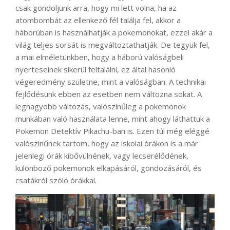
csak gondoljunk arra, hogy mi lett volna, ha az
atombombát az ellenkező fél találja fel, akkor a
háborúban is használhatják a pokemonokat, ezzel akár a
világ teljes sorsát is megváltoztathatják. De tegyük fel,
a mai elméletünkben, hogy a háború valóságbeli
nyerteseinek sikerül feltalálni, ez által hasonló
végeredmény születne, mint a valóságban. A technikai
fejlődésünk ebben az esetben nem változna sokat. A
legnagyobb változás, valószínűleg a pokemonok
munkában való használata lenne, mint ahogy láthattuk a
Pokemon Detektív Pikachu-ban is. Ezen túl még eléggé
valószínűnek tartom, hogy az iskolai órákon is a már
jelenlegi órák kibővülnének, vagy lecserélődének,
különböző pokemonok elkapásáról, gondozásáról, és
csatákról szóló órákkal.