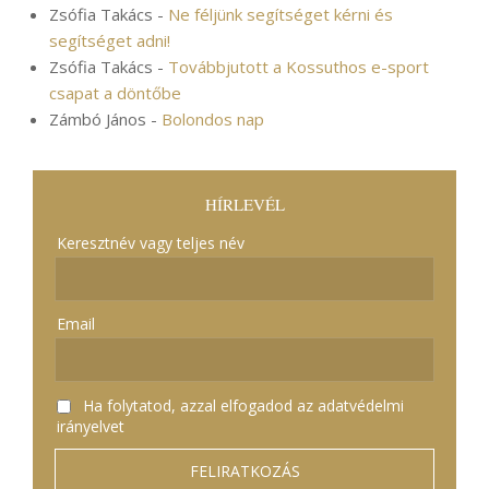
Zsófia Takács
-
Ne féljünk segítséget kérni és
segítséget adni!
Zsófia Takács
-
Továbbjutott a Kossuthos e-sport
csapat a döntőbe
Zámbó János
-
Bolondos nap
HÍRLEVÉL
Keresztnév vagy teljes név
Email
Ha folytatod, azzal elfogadod az adatvédelmi
irányelvet