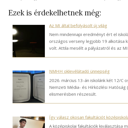
Ezek is érdekelhetnek még:
Az MI által befolyásolt új világ
Nem mindennapi eredményt ért el iskolán
országos verseny legjobb 19 alkotása k
volt. Attila mesélt a pályázatról és az M
NMHH oklevélátadó ünnepség
2026. március 13-án iskolánk két 12/C o
Nemzeti Média- és Hírközlési Hatóság
elismerésben részesült.
Így válasz okosan fakultációt középisko
A középiskolai fakultációk kiválasztása