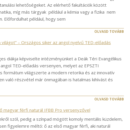
anulási lehetőségeket. Az elérhető fakultációk között
matika, míg más tárgyak például a kémia vagy a fizika nem
. Előfordulhat például, hogy sem
OLVASD TOVÁBB
 világot” – Országos siker az angol nyelvű TED-előadás
éges diákja képviselte intézményünket a Deák Téri Evangélikus
angol TED-előadás versenyen, melyet az EPSZTI
s formátum világszerte a modern retorika és az innovatív
n való részvétel már önmagában is hatalmas kihívást és
OLVASD TOVÁBB
ő magyar férfi naturál IFBB Pro versenyzővel
kről szól, pedig a színpad mögött komoly mentális küzdelem,
n figyelemre méltó: ő az első magyar férfi, aki naturál