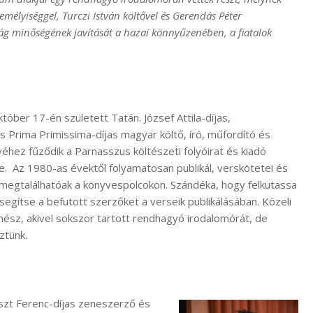
zemélyiséggel, Turczi István költővel és Gerendás Péter
ág minőségének javítását a hazai könnyűzenében, a fiatalok
któber 17-én született Tatán. József Attila-díjas,
 Prima Primissima-díjas magyar költő, író, műfordító és
éhez fűződik a Parnasszus költészeti folyóirat és kiadó
e. Az 1980-as évektől folyamatosan publikál, verskötetei és
 megtalálhatóak a könyvespolcokon. Szándéka, hogy felkutassa
 segítse a befutott szerzőket a verseik publikálásában. Közeli
enész, akivel sokszor tartott rendhagyó irodalomórát, de
ztünk.
iszt Ferenc-díjas zeneszerző és