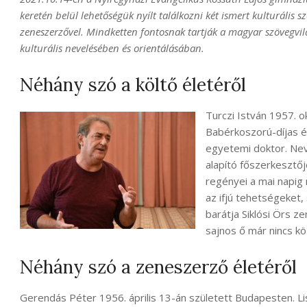
keretén belül lehetőségük nyílt találkozni két ismert kulturális s
zeneszerzővel. Mindketten fontosnak tartják a magyar szövegvil
kulturális nevelésében és orientálásában.
Néhány szó a költő életéről
Turczi István 1957. o
Babérkoszorú-díjas és
egyetemi doktor. Nev
alapító főszerkesztőj
regényei a mai napig
az ifjú tehetségeket,
barátja Siklósi Örs z
sajnos ő már nincs kö
Néhány szó a zeneszerző életéről
Gerendás Péter 1956. április 13-án született Budapesten. L