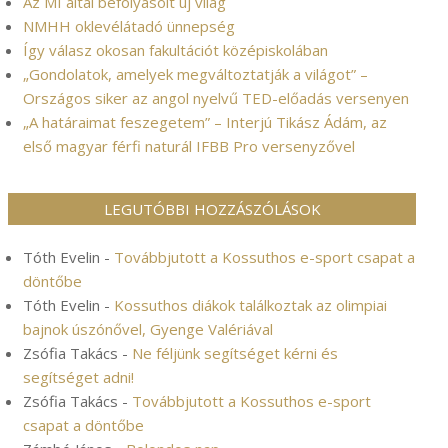
Az MI által befolyásolt új világ
NMHH oklevélátadó ünnepség
Így válasz okosan fakultációt középiskolában
„Gondolatok, amelyek megváltoztatják a világot” –
Országos siker az angol nyelvű TED-előadás versenyen
„A határaimat feszegetem” – Interjú Tikász Ádám, az
első magyar férfi naturál IFBB Pro versenyzővel
LEGUTÓBBI HOZZÁSZÓLÁSOK
Tóth Evelin
-
Továbbjutott a Kossuthos e-sport csapat a
döntőbe
Tóth Evelin
-
Kossuthos diákok találkoztak az olimpiai
bajnok úszónővel, Gyenge Valériával
Zsófia Takács
-
Ne féljünk segítséget kérni és
segítséget adni!
Zsófia Takács
-
Továbbjutott a Kossuthos e-sport
csapat a döntőbe