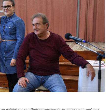
um diákjai egy rendhagyó irodalomórán vettek részt, melynek