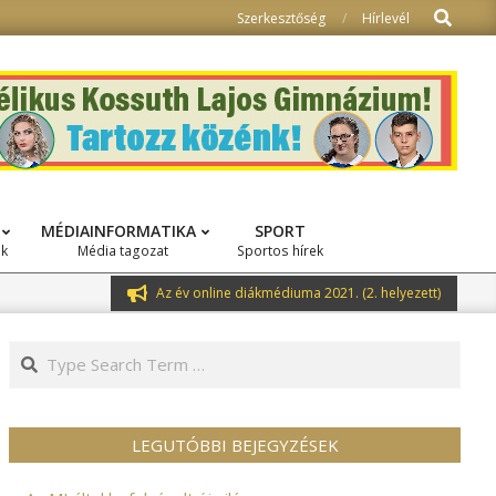
Search
Szerkesztőség
Hírlevél
MÉDIAINFORMATIKA
SPORT
ok
Média tagozat
Sportos hírek
Az év online diákmédiuma 2021. (2. helyezett)
Search
LEGUTÓBBI BEJEGYZÉSEK