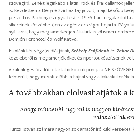
szövegíró. Zenéit leginkább a latin, rock és lírai dallamok jell
is. Kezdetben a Déryné Színház tagja volt, majd később belé
játszó Los Pachungos együttesbe. 1976-ban megalakította a
sikereinek köszönhetően az egész országot bejárta. Pályaf
nyílt arra, hogy megismerkedjen általunk is jól ismert embere
Demjén Ferenccel és Wolf Katival.
Iskolánk két végzős diákjának,
Székely Zsófiának
és
Zakar D
közelebbről is megismerjék őket és riportot készítsenek velü
A különleges óra főbb tartalmi kiindulópontja a NE SZÖVEGELJ
felmerült, hogy mi volt előbb: a hajnal vagy a kakaskukorékolá
A továbbiakban elolvashatjátok a k
Ahogy mindenki, úgy mi is nagyon kíváncsi
választották er
Turczi István számára nagyon sok amatőr író küld verseket, k