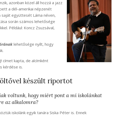
emzik, azonban közel áll hozzá a jazz
pett a dél-amerikai népzenét
 saját együttesét Láma néven,
utása során számos lehetősége
kkel. Például: Koncz Zsuzsával,
órának
lehetősége nyílt, hogy
k.
! címet kapta, de alcímként
s kérdése is.
öltővel készült riportot
ak voltunk, hogy miért pont a mi iskolánkat
re az alkalomra?
öztük iskolánk egyik tanára Siska Péter is. Ennek