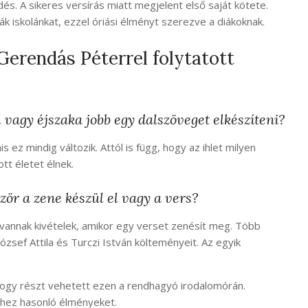
. A sikeres versírás miatt megjelent első saját kötete.
k iskolánkat, ezzel óriási élményt szerezve a diákoknak.
erendás Péterrel folytatott
 vagy éjszaka jobb egy dalszöveget elkészíteni?
 ez mindig változik. Attól is függ, hogy az ihlet milyen
tt életet élnek.
ör a zene készül el vagy a vers?
vannak kivételek, amikor egy verset zenésít meg. Több
zsef Attila és Turczi István költeményeit. Az egyik
 hogy részt vehetett ezen a rendhagyó irodalomórán.
hhez hasonló élményeket.