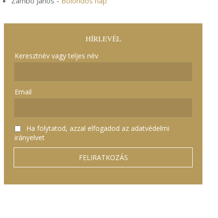
Zámbó János
-
Bolondos nap
HÍRLEVÉL
Keresztnév vagy teljes név
Email
Ha folytatod, azzal elfogadod az adatvédelmi
irányelvet