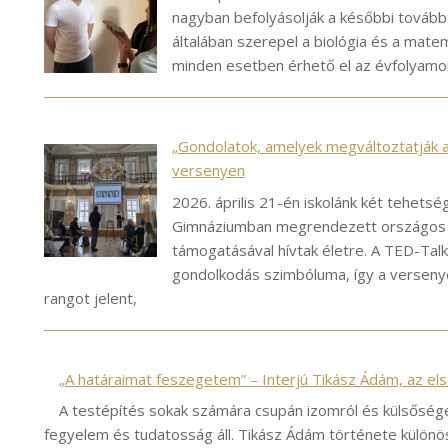
nagyban befolyásolják a későbbi továbbt
általában szerepel a biológia és a mate
minden esetben érhető el az évfolyamon
„Gondolatok, amelyek megváltoztatják a
versenyen
2026. április 21-én iskolánk két tehets
Gimnáziumban megrendezett országos 
támogatásával hívtak életre. A TED-Talk
gondolkodás szimbóluma, így a versenye
rangot jelent,
„A határaimat feszegetem” – Interjú Tikász Ádám, az els
A testépítés sokak számára csupán izomról és külsősége
fegyelem és tudatosság áll. Tikász Ádám története különöse