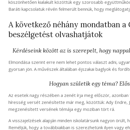
köszönhetően kialakult közöttük egy szorosabb együttműködés
Baráti kapcsolatuk révén felmerült bennük, hogy meglátogatjá
A következő néhány mondatban a G
beszélgetést olvashatjátok
Kérdéseink között az is szerepelt, hogy nappal
Elmondása szerint erre nem lehet pontos választ adni, ugyanis
gyorsan jön. A művészek általában éjszakai baglyok és fordíto
Hogyan születik egy téma? Elősz
Az esetek nagy részében a zenét írja meg először, azonban 
híresség versét zenésítette már meg, közöttük: Ady Endre, Jó
megzenésített versének témája egy moziban tört rá.
A visszajelzések alapján minden iskolatársunk nagyon örült,
Reméljük, hogy a továbbiakban is szerezhetünk ilyen vagy e