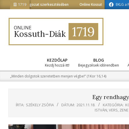
Skip
matika tagozat szerkesztésében
1719
Online Kossuth-Diák a médiainformati
EKLG a 
to
content
1719
ONLINE
Kossuth-Diák
KEZDŐLAP
BLOG
Kezdj hozzá itt!
Bejegyzések időrendben
„Minden dolgotok szeretetben menjen végbe!” (1Kor 16,14)
Egy rendhagy
ÍRTA:
SZÉKELY ZSÓFIA
DÁTUM:
2021.11.18.
KATEGÓRIA:
K
ISTVÁN
,
VERS
,
ZENE