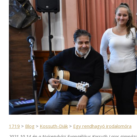
1719
>
Blog
>
Kossuth-Diák
>
Egy rendhagyó irodalomóra
2021.10.14-én a Nyíregyházi Evangélikus Kossuth Lajos gimnázi