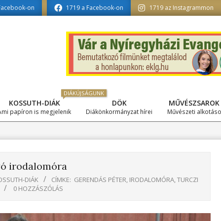
ka tagozat szerkesztésében
Facebook-on
1719 a Facebook-on
1719 az Instagrammon
DIÁKÚJSÁGUNK
KOSSUTH-DIÁK
DÖK
MŰVÉSZSAROK
Primary
Ami papíron is megjelenik
Diákönkormányzat hírei
Művészeti alkotás
Navigation
Menu
ó irodalomóra
OSSUTH-DIÁK
CÍMKE:
GERENDÁS PÉTER
,
IRODALOMÓRA
,
TURCZI
0 HOZZÁSZÓLÁS