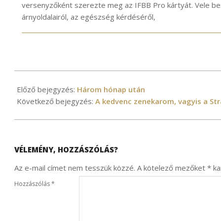
versenyzőként szerezte meg az IFBB Pro kártyát. Vele bes
árnyoldalairól, az egészség kérdéséről,
2021-
11-
Előző bejegyzés:
Három hónap után
18
Következő bejegyzés:
A kedvenc zenekarom, vagyis a Str
VÉLEMÉNY, HOZZÁSZÓLÁS?
Az e-mail címet nem tesszük közzé.
A kötelező mezőket
*
kar
Hozzászólás
*