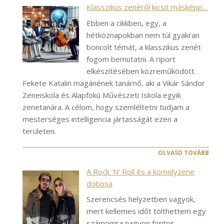
Klasszikus zenéről kicsit másképp…
Ebben a cikkben, egy, a
hétköznapokban nem túl gyakran
boncolt témát, a klasszikus zenét
fogom bemutatni. A riport
elkészítésében közreműködött
Fekete Katalin magánének tanárnő, aki a Vikár Sándor
Zeneiskola és Alapfokú Művészeti Iskola egyik
zenetanára. A célom, hogy szemléltetni tudjam a
mesterséges intelligencia jártasságát ezen a
területen.
OLVASD TOVÁBB
A Rock ’N’ Roll és a komolyzene
dobosa
Szerencsés helyzetben vagyok,
mert kellemes időt tölthettem egy
számomra nagyon fontos