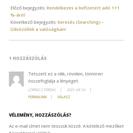
2021-
03-
Előző bejegyzés:
Rendelkezés a befizetett adó 1+1
26
%-áról
Következő bejegyzés:
Keresés (Searching) –
Üdvözöllek a valóságban!
1 HOZZÁSZÓLÁS
Tetszett ez a cikk, röviden, tömören
összefoglalja a lényeget.
LŐRINCZ FERENC
2021.04.16.
PERMALINK
VÁLASZ
VÉLEMÉNY, HOZZÁSZÓLÁS?
Az e-mail címet nem tesszük közzé.
A kötelező mezőket
*
karakterrel jelöltük