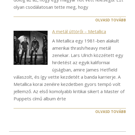
olyan csodálatosan tette meg, hogy
OLVASD TOVÁBB
A metál úttörői – Metallica
A Metallica egy 1981-ben alakult
amerikai thrash/heavy metál
zenekar. Lars Ulrich közzétett egy
hirdetést az egyik kaliforniai
újságban, amire James Hetfield
válaszolt, és így vette kezdetét a banda karrierje. A
Metallica korai zenéire kezdetben gyors tempó volt
jellemző. Az első komolyabb kritikai sikert a Master of
Puppets című album érte
OLVASD TOVÁBB