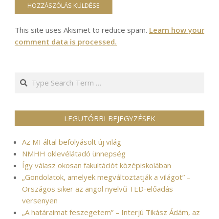
This site uses Akismet to reduce spam.
Learn how your
comment data is processed.
Search
LEGUTÓBBI BEJEGYZÉSEK
Az MI által befolyásolt új világ
NMHH oklevélátadó ünnepség
Így válasz okosan fakultációt középiskolában
„Gondolatok, amelyek megváltoztatják a világot” –
Országos siker az angol nyelvű TED-előadás
versenyen
„A határaimat feszegetem” – Interjú Tikász Ádám, az