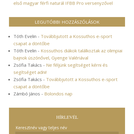
első magyar férfi naturál IFBB Pro versenyzővel
LEGUTÓBBI HOZZÁSZÓLÁSOK
Tóth Evelin
-
Továbbjutott a Kossuthos e-sport
csapat a döntőbe
Tóth Evelin
-
Kossuthos diákok találkoztak az olimpiai
bajnok úszónővel, Gyenge Valériával
Zsófia Takács
-
Ne féljünk segítséget kérni és
segítséget adni!
Zsófia Takács
-
Továbbjutott a Kossuthos e-sport
csapat a döntőbe
Zámbó János
-
Bolondos nap
HÍRLEVÉL
Keresztnév vagy teljes név