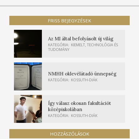
FRISS BEJEGYZÉSEK
Az MI által befolyásolt új világ
KATEGÓRIA:
KIEMELT
,
TECHNOLÓGIA ÉS
TUDOMÁNY
NMHH oklevélátadó ünnepség
KATEGÓRIA:
KOSSUTH-DIÁK
Így válasz okosan fakultációt
középiskolában
KATEGÓRIA:
KOSSUTH-DIÁK
HOZZÁSZÓLÁSOK