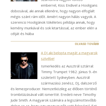
emberrel, Kiss Endivel a Hooligans
dobosával, aki annak ellenére, hogy nagyon elfoglalt
mégis szánt rám időt. Amiért nagyon hálás vagyok. A
szerencsi Hooligánok tökéletes példája annak, hogy
kemény munkával és sok kitartással, az ember eléri a
célját és hiába
OLVASD TOVÁBB
A DJ aki belopta magát a magyarok
szívébe!
Ismerkedés az Ausztrál sztárral:
Timmy Trumpet 1982. június 9.-én
született Sydneyben. Ausztrál
származású zenész, DJ, dalszerző
és lemezproducer. Nemzetközileg az élőben történő
trombitázásával vált ismertté. Eredeti neve Timothy
Jude Smith. A magyarok számára a legszámottevőbb
dolog az az, hogy egy magyar nőt vett feleségül. Ezt