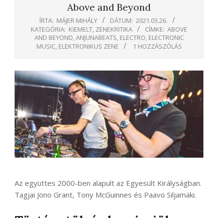
Above and Beyond
ÍRTA:
MÁJER MIHÁLY
DÁTUM:
2021.03.26.
KATEGÓRIA:
KIEMELT
,
ZENEKRITIKA
CÍMKE:
ABOVE
AND BEYOND
,
ANJUNABEATS
,
ELECTRO
,
ELECTRONIC
MUSIC
,
ELEKTRONIKUS ZENE
1 HOZZÁSZÓLÁS
Az együttes 2000-ben alapult az Egyesült Királyságban.
Tagjai Jono Grant, Tony McGuinnes és Paavo Siljamäki.