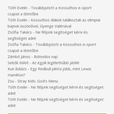
Tóth Evelin
-
Továbbjutott a Kossuthos e-sport
csapat a döntőbe
Tóth Evelin
-
Kossuthos diákok találkoztak az olimpiai
bajnok úszónővel, Gyenge Valériával
Zsófia Takács
-
Ne féljünk segítséget kérni és
segítséget adni!
Zsófia Takács
-
Továbbjutott a Kossuthos e-sport
csapat a döntőbe
Zámbó János
-
Bolondos nap
Sebők Máté
-
Az egyik legélethűbb játék!
Kun Balázs
-
Egy Redbull pilóta jobb, mint Lewis
Hamilton?
Zsu
-
Stray Kids: God’s Menu
Tóth Evelin
-
Ne féljünk segítséget kérni és segítséget
adni!
Tóth Evelin
-
Ne féljünk segítséget kérni és segítséget
adni!