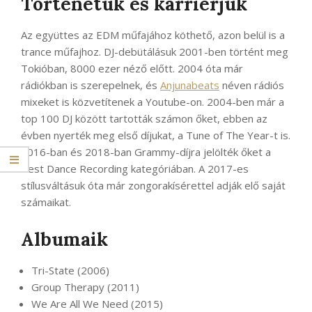
Történetük és karrierjük
Az együttes az EDM műfajához köthető, azon belül is a
trance műfajhoz. DJ-debütálásuk 2001-ben történt meg
Tokióban, 8000 ezer néző előtt. 2004 óta már
rádiókban is szerepelnek, és
Anjunabeats
néven rádiós
mixeket is közvetítenek a Youtube-on. 2004-ben már a
top 100 DJ között tartották számon őket, ebben az
évben nyerték meg első díjukat, a Tune of The Year-t is.
2016-ban és 2018-ban Grammy-díjra jelölték őket a
Best Dance Recording kategóriában. A 2017-es
stílusváltásuk óta már zongorakísérettel adják elő saját
számaikat.
Albumaik
Tri-State (2006)
Group Therapy (2011)
We Are All We Need (2015)