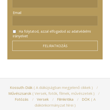
Email
Ha folytatod, azzal elfogadod az adatvédelmi
irányelvet
Kossuth-Diák
A diákújságban megjelenő cikkek
Művészsarok
Versek, fotók, filmek, művészetek
Fotózás
Versek
Filmkritika
DÖK
A
diákönkormányzat hírei