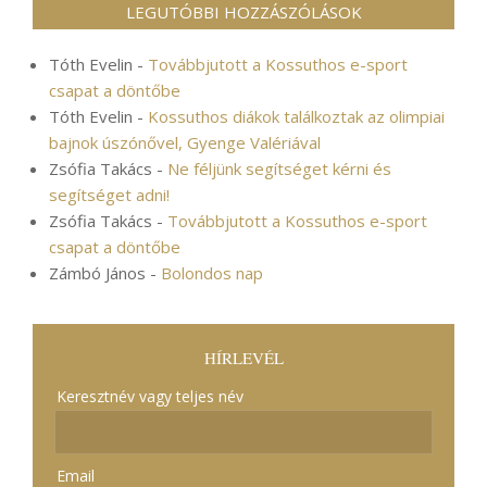
LEGUTÓBBI HOZZÁSZÓLÁSOK
Tóth Evelin
-
Továbbjutott a Kossuthos e-sport
csapat a döntőbe
Tóth Evelin
-
Kossuthos diákok találkoztak az olimpiai
bajnok úszónővel, Gyenge Valériával
Zsófia Takács
-
Ne féljünk segítséget kérni és
segítséget adni!
Zsófia Takács
-
Továbbjutott a Kossuthos e-sport
csapat a döntőbe
Zámbó János
-
Bolondos nap
HÍRLEVÉL
Keresztnév vagy teljes név
Email