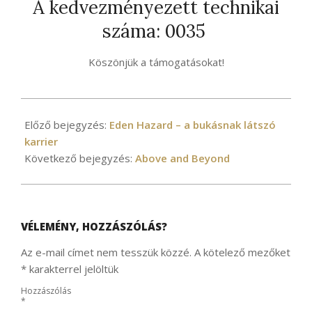
A kedvezményezett technikai
száma: 0035
Köszönjük a támogatásokat!
2021-
03-
Előző bejegyzés:
Eden Hazard – a bukásnak látszó
25
karrier
Következő bejegyzés:
Above and Beyond
VÉLEMÉNY, HOZZÁSZÓLÁS?
Az e-mail címet nem tesszük közzé.
A kötelező mezőket
*
karakterrel jelöltük
Hozzászólás
*