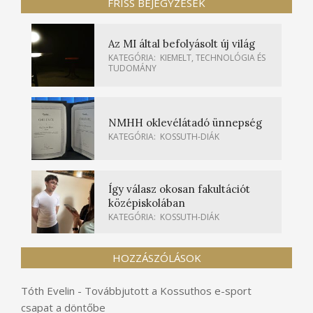
FRISS BEJEGYZÉSEK
Az MI által befolyásolt új világ
KATEGÓRIA:
KIEMELT
,
TECHNOLÓGIA ÉS
TUDOMÁNY
NMHH oklevélátadó ünnepség
KATEGÓRIA:
KOSSUTH-DIÁK
Így válasz okosan fakultációt
középiskolában
KATEGÓRIA:
KOSSUTH-DIÁK
HOZZÁSZÓLÁSOK
Tóth Evelin
-
Továbbjutott a Kossuthos e-sport
csapat a döntőbe