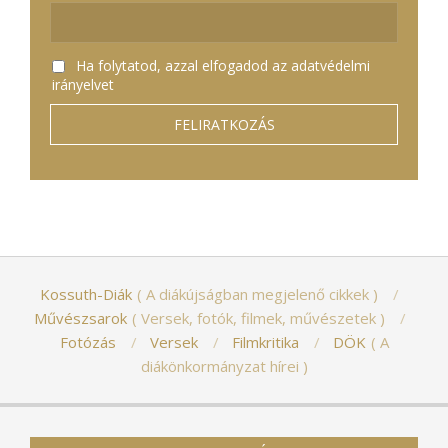
Ha folytatod, azzal elfogadod az adatvédelmi
irányelvet
Kossuth-Diák
A diákújságban megjelenő cikkek
Művészsarok
Versek, fotók, filmek, művészetek
Fotózás
Versek
Filmkritika
DÖK
A
diákönkormányzat hírei