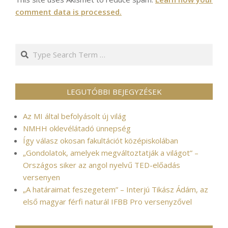
comment data is processed.
Search
LEGUTÓBBI BEJEGYZÉSEK
Az MI által befolyásolt új világ
NMHH oklevélátadó ünnepség
Így válasz okosan fakultációt középiskolában
„Gondolatok, amelyek megváltoztatják a világot” –
Országos siker az angol nyelvű TED-előadás
versenyen
„A határaimat feszegetem” – Interjú Tikász Ádám, az
első magyar férfi naturál IFBB Pro versenyzővel