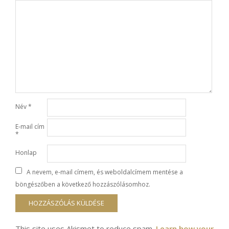
Név
*
E-mail cím
*
Honlap
A nevem, e-mail címem, és weboldalcímem mentése a
böngészőben a következő hozzászólásomhoz.
This site uses Akismet to reduce spam.
Learn how your