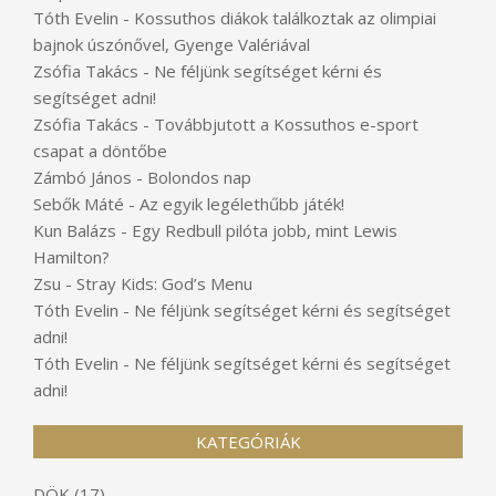
Tóth Evelin
-
Kossuthos diákok találkoztak az olimpiai
bajnok úszónővel, Gyenge Valériával
Zsófia Takács
-
Ne féljünk segítséget kérni és
segítséget adni!
Zsófia Takács
-
Továbbjutott a Kossuthos e-sport
csapat a döntőbe
Zámbó János
-
Bolondos nap
Sebők Máté
-
Az egyik legélethűbb játék!
Kun Balázs
-
Egy Redbull pilóta jobb, mint Lewis
Hamilton?
Zsu
-
Stray Kids: God’s Menu
Tóth Evelin
-
Ne féljünk segítséget kérni és segítséget
adni!
Tóth Evelin
-
Ne féljünk segítséget kérni és segítséget
adni!
KATEGÓRIÁK
DÖK
(17)