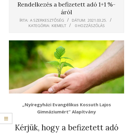
Rendelkezés a befizetett adó 1+1 %-
áról
ÍRTA:
A SZERKESZTŐSÉG
DÁTUM:
2021.03.25.
KATEGÓRIA:
KIEMELT
0 HOZZÁSZÓLÁS
„Nyíregyházi Evangélikus Kossuth Lajos
Gimnáziumért”
Alapítvány
Kérjük, hogy a befizetett adó