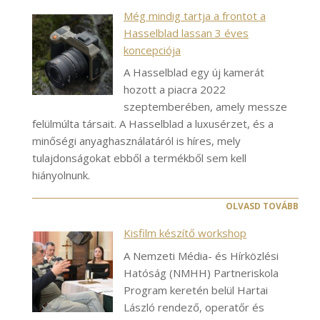
Még mindig tartja a frontot a
Hasselblad lassan 3 éves
koncepciója
A Hasselblad egy új kamerát
hozott a piacra 2022
szeptemberében, amely messze
felülmúlta társait. A Hasselblad a luxusérzet, és a
minőségi anyaghasználatáról is híres, mely
tulajdonságokat ebből a termékből sem kell
hiányolnunk.
OLVASD TOVÁBB
Kisfilm készítő workshop
A Nemzeti Média- és Hírközlési
Hatóság (NMHH) Partneriskola
Program keretén belül Hartai
László rendező, operatőr és