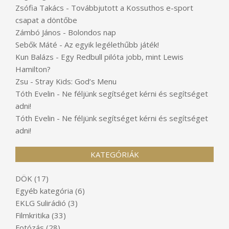
Zsófia Takács
-
Továbbjutott a Kossuthos e-sport
csapat a döntőbe
Zámbó János
-
Bolondos nap
Sebők Máté
-
Az egyik legélethűbb játék!
Kun Balázs
-
Egy Redbull pilóta jobb, mint Lewis
Hamilton?
Zsu
-
Stray Kids: God’s Menu
Tóth Evelin
-
Ne féljünk segítséget kérni és segítséget
adni!
Tóth Evelin
-
Ne féljünk segítséget kérni és segítséget
adni!
KATEGÓRIÁK
DÖK
(17)
Egyéb kategória
(6)
EKLG Sulirádió
(3)
Filmkritika
(33)
Fotózás
(28)