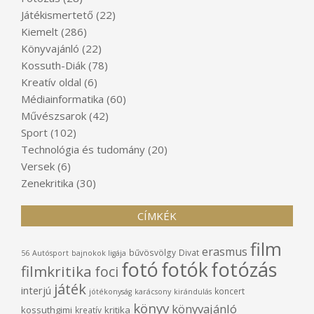
Játékismertető
(22)
Kiemelt
(286)
Könyvajánló
(22)
Kossuth-Diák
(78)
Kreatív oldal
(6)
Médiainformatika
(60)
Művészsarok
(42)
Sport
(102)
Technológia és tudomány
(20)
Versek
(6)
Zenekritika
(30)
CÍMKÉK
film
erasmus
bűvösvölgy
Divat
56
Autósport
bajnokok ligája
fotó
fotók
fotózás
filmkritika
foci
játék
interjú
koncert
jótékonyság
karácsony
kirándulás
könyv
könyvajánló
kossuthgimi
kritika
kreatív