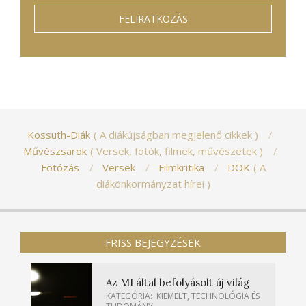
Kossuth-Diák
A diákújságban megjelenő cikkek
Művészsarok
Versek, fotók, filmek, művészetek
Fotózás
Versek
Filmkritika
DÖK
A
diákönkormányzat hírei
FRISS BEJEGYZÉSEK
Az MI által befolyásolt új világ
KATEGÓRIA:
KIEMELT
,
TECHNOLÓGIA ÉS