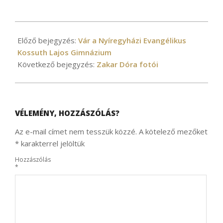
2021-
01-
Előző bejegyzés:
Vár a Nyíregyházi Evangélikus
19
Kossuth Lajos Gimnázium
Következő bejegyzés:
Zakar Dóra fotói
VÉLEMÉNY, HOZZÁSZÓLÁS?
Az e-mail címet nem tesszük közzé.
A kötelező mezőket
*
karakterrel jelöltük
Hozzászólás
*