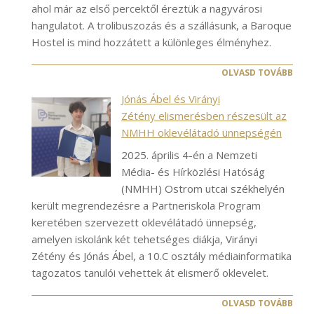
ahol már az első percektől éreztük a nagyvárosi
hangulatot. A trolibuszozás és a szállásunk, a Baroque
Hostel is mind hozzátett a különleges élményhez.
OLVASD TOVÁBB
Jónás Ábel és Virányi
Zétény elismerésben részesült az
NMHH oklevélátadó ünnepségén
2025. április 4-én a Nemzeti
Média- és Hírközlési Hatóság
(NMHH) Ostrom utcai székhelyén
került megrendezésre a Partneriskola Program
keretében szervezett oklevélátadó ünnepség,
amelyen iskolánk két tehetséges diákja, Virányi
Zétény és Jónás Ábel, a 10.C osztály médiainformatika
tagozatos tanulói vehettek át elismerő oklevelet.
OLVASD TOVÁBB