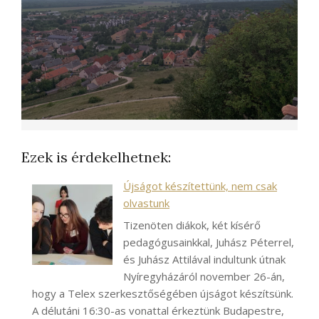
Ezek is érdekelhetnek:
Újságot készítettünk, nem csak
olvastunk
Tizenöten diákok, két kísérő
pedagógusainkkal, Juhász Péterrel,
és Juhász Attilával indultunk útnak
Nyíregyházáról november 26-án,
hogy a Telex szerkesztőségében újságot készítsünk.
A délutáni 16:30-as vonattal érkeztünk Budapestre,