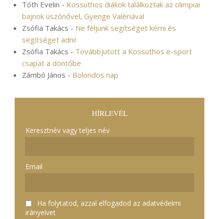
Tóth Evelin
-
Kossuthos diákok találkoztak az olimpiai
bajnok úszónővel, Gyenge Valériával
Zsófia Takács
-
Ne féljünk segítséget kérni és
segítséget adni!
Zsófia Takács
-
Továbbjutott a Kossuthos e-sport
csapat a döntőbe
Zámbó János
-
Bolondos nap
HÍRLEVÉL
Keresztnév vagy teljes név
Email
Ha folytatod, azzal elfogadod az adatvédelmi
irányelvet