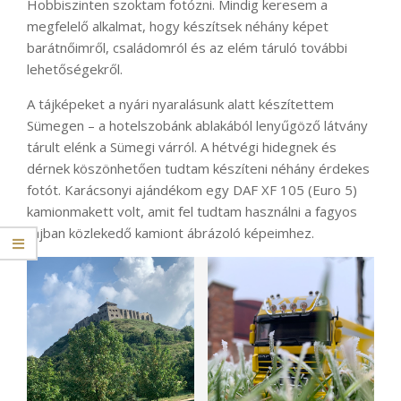
Hobbiszinten szoktam fotózni. Mindig keresem a
megfelelő alkalmat, hogy készítsek néhány képet
barátnőimről, családomról és az elém táruló további
lehetőségekről.
A tájképeket a nyári nyaralásunk alatt készítettem
Sümegen – a hotelszobánk ablakából lenyűgöző látvány
tárult elénk a Sümegi várról. A hétvégi hidegnek és
dérnek köszönhetően tudtam készíteni néhány érdekes
fotót. Karácsonyi ajándékom egy DAF XF 105 (Euro 5)
kamionmakett volt, amit fel tudtam használni a fagyos
tájban közlekedő kamiont ábrázoló képeimhez.