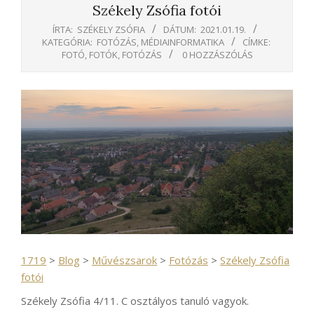
Székely Zsófia fotói
ÍRTA:
SZÉKELY ZSÓFIA
DÁTUM:
2021.01.19.
KATEGÓRIA:
FOTÓZÁS
,
MÉDIAINFORMATIKA
CÍMKE:
FOTÓ
,
FOTÓK
,
FOTÓZÁS
0 HOZZÁSZÓLÁS
1719
>
Blog
>
Művészsarok
>
Fotózás
>
Székely Zsófia
fotói
Székely Zsófia 4/11. C osztályos tanuló vagyok.