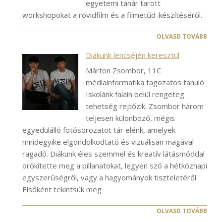
egyetemi tanár tarott
workshopokat a rövidfilm és a filmetűd-készítéséről.
OLVASD TOVÁBB
Diákunk lencséjén keresztül
Márton Zsombor, 11C
médiainformatika tagozatos tanuló
Iskolánk falain belül rengeteg
tehetség rejtőzik. Zsombor három
teljesen különböző, mégis
egyedülálló fotósorozatot tár elénk, amelyek
mindegyike elgondolkodtató és vizuálisan magával
ragadó. Diákunk éles szemmel és kreatív látásmóddal
örökítette meg a pillanatokat, legyen szó a hétköznapi
egyszerűségről, vagy a hagyományok tiszteletéről.
Elsőként tekintsük meg
OLVASD TOVÁBB