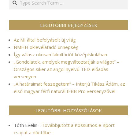
LEGUTÓBBI BEJEGYZÉSEK
Az MI által befolyásolt új világ
NMHH oklevélátadó ünnepség
Így válasz okosan fakultációt középiskolában
„Gondolatok, amelyek megváltoztatják a világot” –
Országos siker az angol nyelvű TED-előadás
versenyen
„A határaimat feszegetem” – Interjú Tikász Ádám, az
első magyar férfi naturál IFBB Pro versenyzővel
LEGUTÓBBI HOZZÁSZÓLÁSOK
Tóth Evelin
-
Továbbjutott a Kossuthos e-sport
csapat a döntőbe