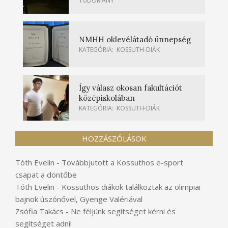
TUDOMÁNY
NMHH oklevélátadó ünnepség
KATEGÓRIA:
KOSSUTH-DIÁK
Így válasz okosan fakultációt
középiskolában
KATEGÓRIA:
KOSSUTH-DIÁK
HOZZÁSZÓLÁSOK
Tóth Evelin
-
Továbbjutott a Kossuthos e-sport
csapat a döntőbe
Tóth Evelin
-
Kossuthos diákok találkoztak az olimpiai
bajnok úszónővel, Gyenge Valériával
Zsófia Takács
-
Ne féljünk segítséget kérni és
segítséget adni!