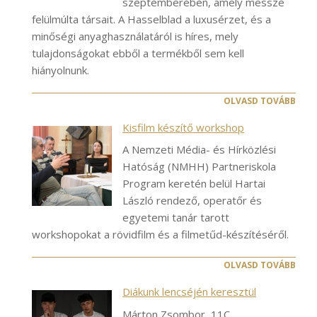
szeptemberében, amely messze
felülmúlta társait. A Hasselblad a luxusérzet, és a
minőségi anyaghasználatáról is híres, mely
tulajdonságokat ebből a termékből sem kell
hiányolnunk.
OLVASD TOVÁBB
Kisfilm készítő workshop
A Nemzeti Média- és Hírközlési
Hatóság (NMHH) Partneriskola
Program keretén belül Hartai
László rendező, operatőr és
egyetemi tanár tarott
workshopokat a rövidfilm és a filmetűd-készítéséről.
OLVASD TOVÁBB
Diákunk lencséjén keresztül
Márton Zsombor, 11C