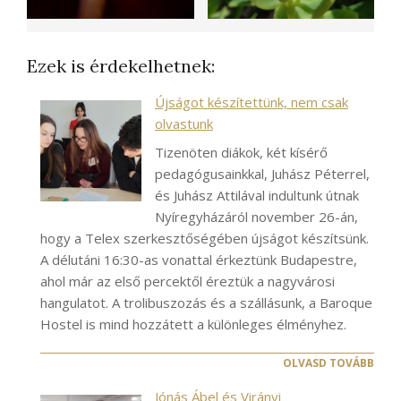
Ezek is érdekelhetnek:
Újságot készítettünk, nem csak
olvastunk
Tizenöten diákok, két kísérő
pedagógusainkkal, Juhász Péterrel,
és Juhász Attilával indultunk útnak
Nyíregyházáról november 26-án,
hogy a Telex szerkesztőségében újságot készítsünk.
A délutáni 16:30-as vonattal érkeztünk Budapestre,
ahol már az első percektől éreztük a nagyvárosi
hangulatot. A trolibuszozás és a szállásunk, a Baroque
Hostel is mind hozzátett a különleges élményhez.
OLVASD TOVÁBB
Jónás Ábel és Virányi