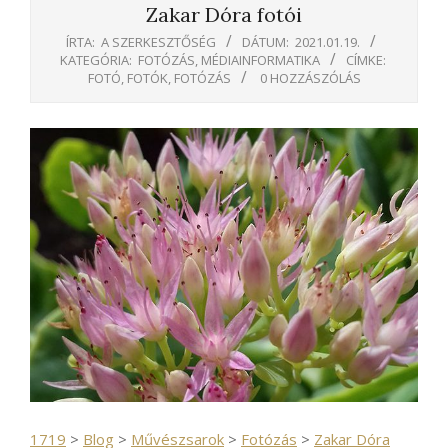
Zakar Dóra fotói
ÍRTA:
A SZERKESZTŐSÉG
DÁTUM:
2021.01.19.
KATEGÓRIA:
FOTÓZÁS
,
MÉDIAINFORMATIKA
CÍMKE:
FOTÓ
,
FOTÓK
,
FOTÓZÁS
0 HOZZÁSZÓLÁS
1719
>
Blog
>
Művészsarok
>
Fotózás
>
Zakar Dóra