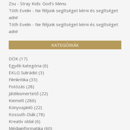
Zsu
-
Stray Kids: God’s Menu
Tóth Evelin
-
Ne féljünk segítséget kérni és segítséget
adni!
Tóth Evelin
-
Ne féljünk segítséget kérni és segítséget
adni!
KATEGÓRIÁK
DÖK
(17)
Egyéb kategória
(6)
EKLG Sulirádió
(3)
Filmkritika
(33)
Fotózás
(28)
Játékismertető
(22)
Kiemelt
(286)
Könyvajánló
(22)
Kossuth-Diák
(78)
Kreatív oldal
(6)
Médiainformatika
(60)