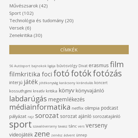
Művészsarok
(42)
Sport
(102)
Technológia és tudomány
(20)
Versek
(6)
Zenekritika
(30)
CÍMKÉK
film
erasmus
bűvösvölgy
Divat
56
Autósport
bajnokok ligája
fotó
fotók
fotózás
filmkritika
foci
játék
interjú
koncert
jótékonyság
karácsony
kirándulás
könyv
könyvajánló
kossuthgimi
kritika
kreatív
labdarúgás
megemlékezés
médiainformatika
podcast
olimpia
netflix
sorozat
sorozat ajánló
pályázat
sorozatajánló
rajz
sport
verseny
tánc
szavalóverseny
tavasz
vers
zene
videojáték
ünnep
zenész
ádvent