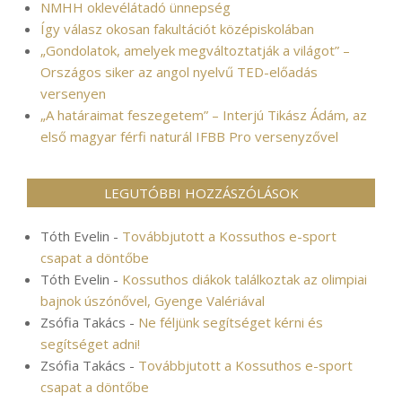
NMHH oklevélátadó ünnepség
Így válasz okosan fakultációt középiskolában
„Gondolatok, amelyek megváltoztatják a világot” –
Országos siker az angol nyelvű TED-előadás
versenyen
„A határaimat feszegetem” – Interjú Tikász Ádám, az
első magyar férfi naturál IFBB Pro versenyzővel
LEGUTÓBBI HOZZÁSZÓLÁSOK
Tóth Evelin
-
Továbbjutott a Kossuthos e-sport
csapat a döntőbe
Tóth Evelin
-
Kossuthos diákok találkoztak az olimpiai
bajnok úszónővel, Gyenge Valériával
Zsófia Takács
-
Ne féljünk segítséget kérni és
segítséget adni!
Zsófia Takács
-
Továbbjutott a Kossuthos e-sport
csapat a döntőbe