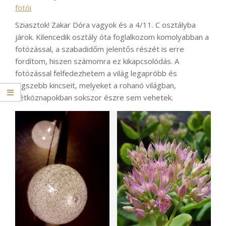
fotói
Sziasztok! Zakar Dóra vagyok és a 4/11. C osztályba
járok. Kilencedik osztály óta foglalkozom komolyabban a
fotózással, a szabadidőm jelentős részét is erre
fordítom, hiszen számomra ez kikapcsolódás. A
fotózással felfedezhetem a világ legapróbb és
legszebb kincseit, melyeket a rohanó világban,
hétköznapokban sokszor észre sem vehetek.