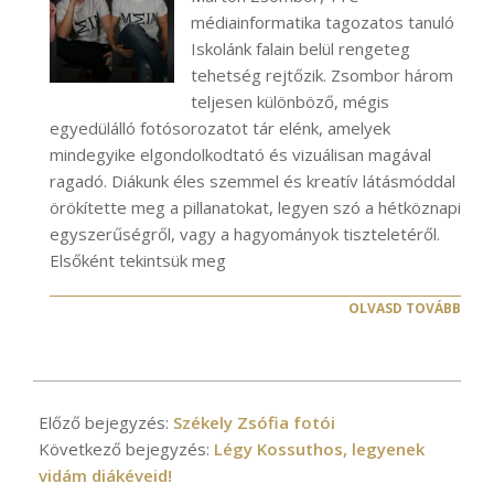
médiainformatika tagozatos tanuló
Iskolánk falain belül rengeteg
tehetség rejtőzik. Zsombor három
teljesen különböző, mégis
egyedülálló fotósorozatot tár elénk, amelyek
mindegyike elgondolkodtató és vizuálisan magával
ragadó. Diákunk éles szemmel és kreatív látásmóddal
örökítette meg a pillanatokat, legyen szó a hétköznapi
egyszerűségről, vagy a hagyományok tiszteletéről.
Elsőként tekintsük meg
OLVASD TOVÁBB
2021-
01-
Előző bejegyzés:
Székely Zsófia fotói
19
Következő bejegyzés:
Légy Kossuthos, legyenek
vidám diákéveid!