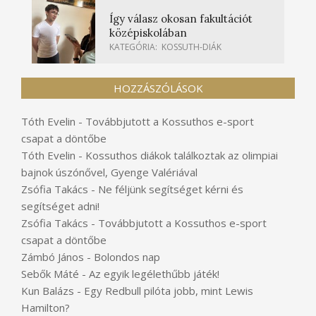
Így válasz okosan fakultációt
középiskolában
KATEGÓRIA:
KOSSUTH-DIÁK
HOZZÁSZÓLÁSOK
Tóth Evelin
-
Továbbjutott a Kossuthos e-sport
csapat a döntőbe
Tóth Evelin
-
Kossuthos diákok találkoztak az olimpiai
bajnok úszónővel, Gyenge Valériával
Zsófia Takács
-
Ne féljünk segítséget kérni és
segítséget adni!
Zsófia Takács
-
Továbbjutott a Kossuthos e-sport
csapat a döntőbe
Zámbó János
-
Bolondos nap
Sebők Máté
-
Az egyik legélethűbb játék!
Kun Balázs
-
Egy Redbull pilóta jobb, mint Lewis
Hamilton?