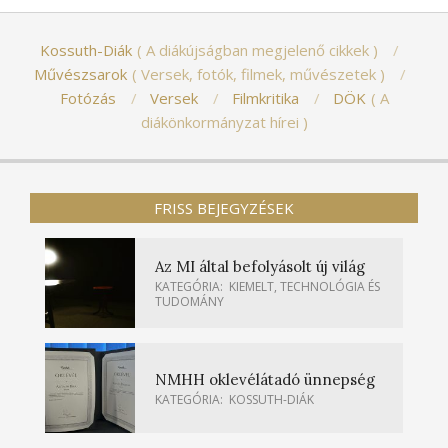
Kossuth-Diák
A diákújságban megjelenő cikkek
Művészsarok
Versek, fotók, filmek, művészetek
Fotózás
Versek
Filmkritika
DÖK
A
diákönkormányzat hírei
FRISS BEJEGYZÉSEK
Az MI által befolyásolt új világ
KATEGÓRIA:
KIEMELT
,
TECHNOLÓGIA ÉS
TUDOMÁNY
NMHH oklevélátadó ünnepség
KATEGÓRIA:
KOSSUTH-DIÁK