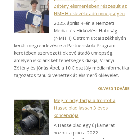
Zétény elismerésben részesült az
NMHH oklevélátadó ünnepségén
2025. április 4-én a Nemzeti
Média- és Hírközlési Hatóság
(NMHH) Ostrom utcai székhelyén
került megrendezésre a Partneriskola Program
keretében szervezett oklevélátadó ünnepség,
amelyen iskolánk két tehetséges diákja, Virányi
Zétény és Jónás Ábel, a 10.C osztály médiainformatika
tagozatos tanulói vehettek át elismerő oklevelet.
OLVASD TOVÁBB
Még mindig tartja a frontot a
Hasselblad lassan 3 éves
koncepciója
A Hasselblad egy új kamerát
hozott a piacra 2022