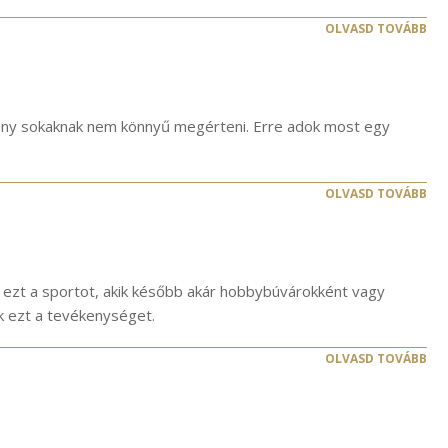
OLVASD TOVÁBB
eny sokaknak nem könnyű megérteni. Erre adok most egy
OLVASD TOVÁBB
el ezt a sportot, akik később akár hobbybúvárokként vagy
ák ezt a tevékenységet.
OLVASD TOVÁBB