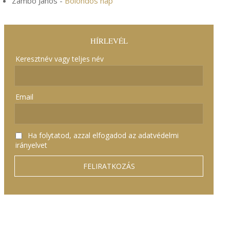
Zámbó János
-
Bolondos nap
HÍRLEVÉL
Keresztnév vagy teljes név
Email
Ha folytatod, azzal elfogadod az adatvédelmi
irányelvet