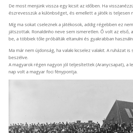
De most menjünk vissza egy kicsit az időben. Ha visszanézz
észrevesszük a különbséget, és emellett a játék is teljesen 
Míg ma sokat cseleznek a játékosok, addig régebben ez nem v
játszottak. Ronaldinho neve sem ismeretlen. Ő volt az első,
be, a többiek tőle próbálták eltanulni és gyakrabban használn
Ma már nem újdonság, ha valaki kicselez valakit. A ruházat is
beszélve.
A magyarok régen nagyon jól teljesítettek (Aranycsapat), a
nap volt a magyar foci fénypontja.