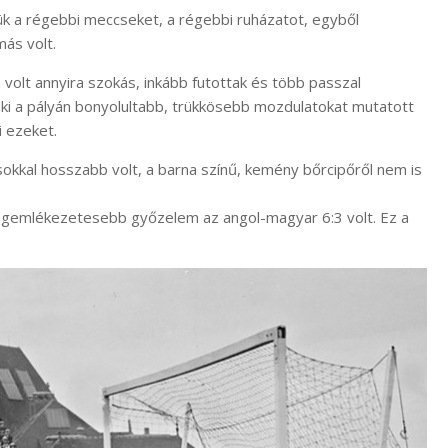
ük a régebbi meccseket, a régebbi ruházatot, egyből
más volt.
olt annyira szokás, inkább futottak és több passzal
 aki a pályán bonyolultabb, trükkösebb mozdulatokat mutatott
i ezeket.
 sokkal hosszabb volt, a barna színű, kemény bőrcipőről nem is
 legemlékezetesebb győzelem az angol-magyar 6:3 volt. Ez a