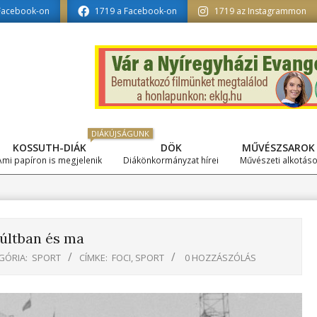
ika tagozat szerkesztésében
Facebook-on
1719 a Facebook-on
1719 az Instagrammon
DIÁKÚJSÁGUNK
KOSSUTH-DIÁK
DÖK
MŰVÉSZSAROK
Primary
Ami papíron is megjelenik
Diákönkormányzat hírei
Művészeti alkotás
Navigation
Menu
últban és ma
GÓRIA:
SPORT
CÍMKE:
FOCI
,
SPORT
0 HOZZÁSZÓLÁS