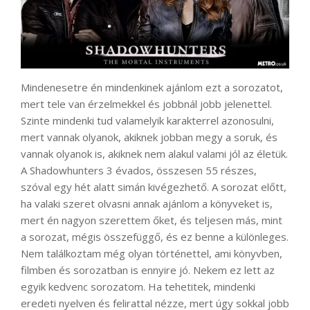
Mindenesetre én mindenkinek ajánlom ezt a sorozatot,
mert tele van érzelmekkel és jobbnál jobb jelenettel.
Szinte mindenki tud valamelyik karakterrel azonosulni,
mert vannak olyanok, akiknek jobban megy a soruk, és
vannak olyanok is, akiknek nem alakul valami jól az életük.
A Shadowhunters 3 évados, összesen 55 részes,
szóval egy hét alatt simán kivégezhető. A sorozat előtt,
ha valaki szeret olvasni annak ajánlom a könyveket is,
mert én nagyon szerettem őket, és teljesen más, mint
a sorozat, mégis összefüggő, és ez benne a különleges.
Nem találkoztam még olyan történettel, ami könyvben,
filmben és sorozatban is ennyire jó. Nekem ez lett az
egyik kedvenc sorozatom. Ha tehetitek, mindenki
eredeti nyelven és felirattal nézze, mert úgy sokkal jobb