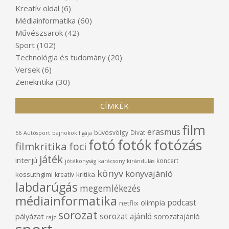
Kreatív oldal
(6)
Médiainformatika
(60)
Művészsarok
(42)
Sport
(102)
Technológia és tudomány
(20)
Versek
(6)
Zenekritika
(30)
CÍMKÉK
film
erasmus
bűvösvölgy
Divat
56
Autósport
bajnokok ligája
fotó
fotók
fotózás
filmkritika
foci
játék
interjú
koncert
jótékonyság
karácsony
kirándulás
könyv
könyvajánló
kossuthgimi
kritika
kreatív
labdarúgás
megemlékezés
médiainformatika
podcast
olimpia
netflix
sorozat
sorozat ajánló
pályázat
sorozatajánló
rajz