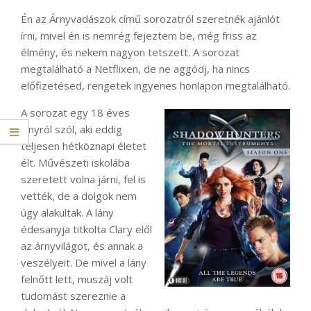
Én az Árnyvadászok című sorozatról szeretnék ajánlót
írni, mivel én is nemrég fejeztem be, még friss az
élmény, és nekem nagyon tetszett. A sorozat
megtalálható a Netflixen, de ne aggódj, ha nincs
előfizetésed, rengetek ingyenes honlapon megtalálható.
A sorozat egy 18 éves
lányról szól, aki eddig
teljesen hétköznapi életet
élt. Művészeti iskolába
szeretett volna járni, fel is
vették, de a dolgok nem
úgy alakultak. A lány
édesanyja titkolta Clary elől
az árnyvilágot, és annak a
veszélyeit. De mivel a lány
felnőtt lett, muszáj volt
tudomást szereznie a