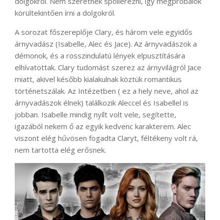
dolgokról. Nem szeretnék spoilerezni, így megpróbálok
körültekintően írni a dolgokról.
A sorozat főszereplője Clary, és három vele egyidős
árnyvadász (Isabelle, Alec és Jace). Az árnyvadászok a
démonok, és a rosszindulatú lények elpusztítására
elhívatottak. Clary tudomást szerez az árnyvilágról Jace
miatt, akivel később kialakulnak köztük romantikus
történetszálak. Az Intézetben ( ez a hely neve, ahol az
árnyvadászok élnek) találkozik Aleccel és Isabellel is
jobban. Isabelle mindig nyílt volt vele, segítette,
igazából nekem ő az egyik kedvenc karakterem. Alec
viszont elég hűvösen fogadta Claryt, féltékeny volt rá,
nem tartotta elég erősnek.