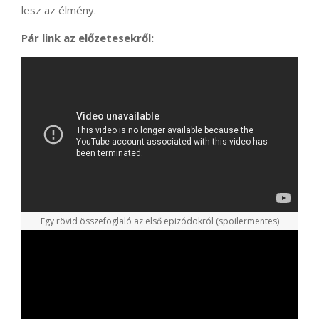
lesz az élmény.
Pár
link az előzetesekről:
Egy rövid összefoglaló az első epizódokról (spoilermentes)