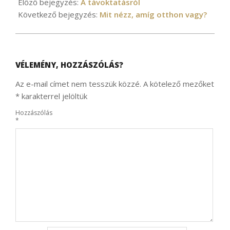
12-
Előző bejegyzés:
A távoktatásról
17
Következő bejegyzés:
Mit nézz, amíg otthon vagy?
VÉLEMÉNY, HOZZÁSZÓLÁS?
Az e-mail címet nem tesszük közzé.
A kötelező mezőket
*
karakterrel jelöltük
Hozzászólás
*