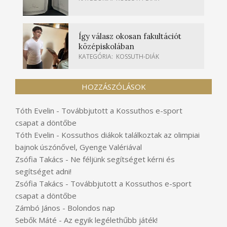
Így válasz okosan fakultációt
középiskolában
KATEGÓRIA:
KOSSUTH-DIÁK
HOZZÁSZÓLÁSOK
Tóth Evelin
-
Továbbjutott a Kossuthos e-sport
csapat a döntőbe
Tóth Evelin
-
Kossuthos diákok találkoztak az olimpiai
bajnok úszónővel, Gyenge Valériával
Zsófia Takács
-
Ne féljünk segítséget kérni és
segítséget adni!
Zsófia Takács
-
Továbbjutott a Kossuthos e-sport
csapat a döntőbe
Zámbó János
-
Bolondos nap
Sebők Máté
-
Az egyik legélethűbb játék!