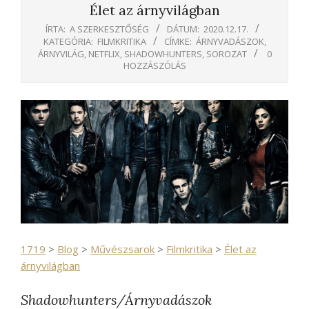
Élet az árnyvilágban
ÍRTA:
A SZERKESZTŐSÉG
DÁTUM:
2020.12.17.
KATEGÓRIA:
FILMKRITIKA
CÍMKE:
ÁRNYVADÁSZOK
,
ÁRNYVILÁG
,
NETFLIX
,
SHADOWHUNTERS
,
SOROZAT
0
HOZZÁSZÓLÁS
1719
>
Blog
>
Művészsarok
>
Filmkritika
>
Élet az
árnyvilágban
Shadowhunters/Árnyvadászok