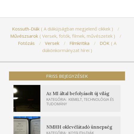
Kossuth-Diák
A diákújságban megjelenő cikkek
Művészsarok
Versek, fotók, filmek, művészetek
Fotózás
Versek
Filmkritika
DÖK
A
diákönkormányzat hírei
FRISS BEJEGYZÉSEK
Az MI által befolyásolt új világ
KATEGÓRIA:
KIEMELT
,
TECHNOLÓGIA ÉS
TUDOMÁNY
NMHH oklevélátadó ünnepség
KATEGÓRIA:
KOSSUTH-DIÁK