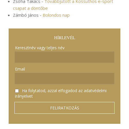
Zsófia Takács
-
Továbbjutott a Kossuthos e-sport
csapat a döntőbe
Zámbó János
-
Bolondos nap
HÍRLEVÉL
Keresztnév vagy teljes név
Email
Ha folytatod, azzal elfogadod az adatvédelmi
irányelvet