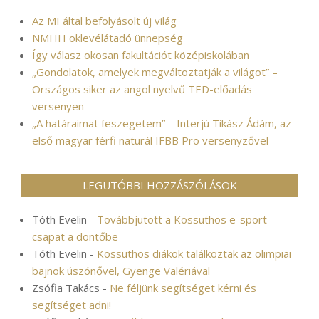
Az MI által befolyásolt új világ
NMHH oklevélátadó ünnepség
Így válasz okosan fakultációt középiskolában
„Gondolatok, amelyek megváltoztatják a világot” –
Országos siker az angol nyelvű TED-előadás
versenyen
„A határaimat feszegetem” – Interjú Tikász Ádám, az
első magyar férfi naturál IFBB Pro versenyzővel
LEGUTÓBBI HOZZÁSZÓLÁSOK
Tóth Evelin
-
Továbbjutott a Kossuthos e-sport
csapat a döntőbe
Tóth Evelin
-
Kossuthos diákok találkoztak az olimpiai
bajnok úszónővel, Gyenge Valériával
Zsófia Takács
-
Ne féljünk segítséget kérni és
segítséget adni!