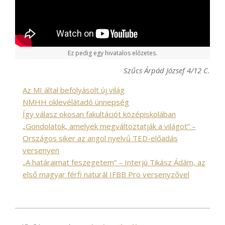
Ez pedig egy hivatalos előzetes.
Szűcs Árpád József 4/12 C.
Az MI által befolyásolt új világ
NMHH oklevélátadó ünnepség
Így válasz okosan fakultációt középiskolában
„Gondolatok, amelyek megváltoztatják a világot” –
Országos siker az angol nyelvű TED-előadás
versenyen
„A határaimat feszegetem” – Interjú Tikász Ádám, az
első magyar férfi naturál IFBB Pro versenyzővel
2020-