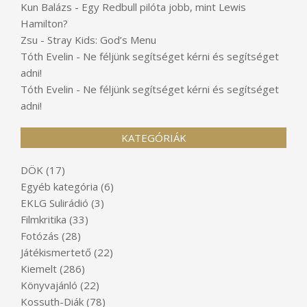
Kun Balázs
-
Egy Redbull pilóta jobb, mint Lewis
Hamilton?
Zsu
-
Stray Kids: God’s Menu
Tóth Evelin
-
Ne féljünk segítséget kérni és segítséget
adni!
Tóth Evelin
-
Ne féljünk segítséget kérni és segítséget
adni!
KATEGÓRIÁK
DÖK
(17)
Egyéb kategória
(6)
EKLG Sulirádió
(3)
Filmkritika
(33)
Fotózás
(28)
Játékismertető
(22)
Kiemelt
(286)
Könyvajánló
(22)
Kossuth-Diák
(78)