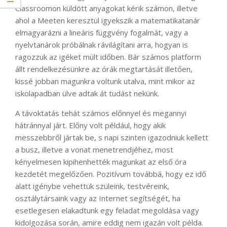
Classroomon küldött anyagokat kérik számon, illetve
ahol a Meeten keresztül igyekszik a matematikatanár
elmagyarázni a lineáris függvény fogalmát, vagy a
nyelvtanárok próbálnak rávilágítani arra, hogyan is
ragozzuk az igéket múlt időben. Bár számos platform
állt rendelkezésünkre az órák megtartását illetően,
kissé jobban magunkra voltunk utalva, mint mikor az
iskolapadban ülve adtak át tudást nekünk.
A távoktatás tehát számos előnnyel és megannyi
hátránnyal járt. Előny volt például, hogy akik
messzebbről jártak be, s napi szinten igazodniuk kellett
a busz, illetve a vonat menetrendjéhez, most
kényelmesen kipihenhették magunkat az első óra
kezdetét megelőzően. Pozitívum továbbá, hogy ez idő
alatt igénybe vehettük szüleink, testvéreink,
osztálytársaink vagy az Internet segítségét, ha
esetlegesen elakadtunk egy feladat megoldása vagy
kidolgozása során, amire eddig nem igazán volt példa.