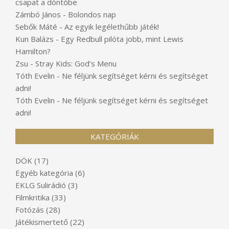
csapat a döntőbe
Zámbó János
-
Bolondos nap
Sebők Máté
-
Az egyik legélethűbb játék!
Kun Balázs
-
Egy Redbull pilóta jobb, mint Lewis
Hamilton?
Zsu
-
Stray Kids: God’s Menu
Tóth Evelin
-
Ne féljünk segítséget kérni és segítséget
adni!
Tóth Evelin
-
Ne féljünk segítséget kérni és segítséget
adni!
KATEGÓRIÁK
DÖK
(17)
Egyéb kategória
(6)
EKLG Sulirádió
(3)
Filmkritika
(33)
Fotózás
(28)
Játékismertető
(22)