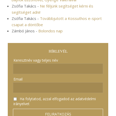
Zsófia Takács
-
Ne féljünk segítséget kérni és
segítséget adni!
Zsófia Takács
-
Továbbjutott a Kossuthos e-sport
csapat a döntőbe
Zámbó János
-
Bolondos nap
HÍRLEVÉL
Keresztnév vagy teljes név
Email
Ha folytatod, azzal elfogadod az adatvédelmi
irányelvet