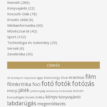
Kiemelt
(286)
Könyvajánló
(22)
Kossuth-Diák
(78)
Kreatív oldal
(6)
Médiainformatika
(60)
Művészsarok
(42)
Sport
(102)
Technológia és tudomány
(20)
Versek
(6)
Zenekritika
(30)
CÍMKÉK
film
erasmus
bűvösvölgy
Divat
56
Autósport
bajnokok ligája
fotó
fotók
fotózás
filmkritika
foci
játék
interjú
koncert
jótékonyság
karácsony
kirándulás
könyv
könyvajánló
kossuthgimi
kritika
kreatív
labdarúgás
megemlékezés