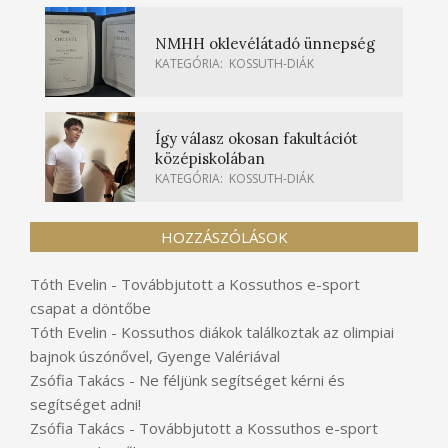
NMHH oklevélátadó ünnepség
KATEGÓRIA:
KOSSUTH-DIÁK
Így válasz okosan fakultációt
középiskolában
KATEGÓRIA:
KOSSUTH-DIÁK
HOZZÁSZÓLÁSOK
Tóth Evelin
-
Továbbjutott a Kossuthos e-sport
csapat a döntőbe
Tóth Evelin
-
Kossuthos diákok találkoztak az olimpiai
bajnok úszónővel, Gyenge Valériával
Zsófia Takács
-
Ne féljünk segítséget kérni és
segítséget adni!
Zsófia Takács
-
Továbbjutott a Kossuthos e-sport