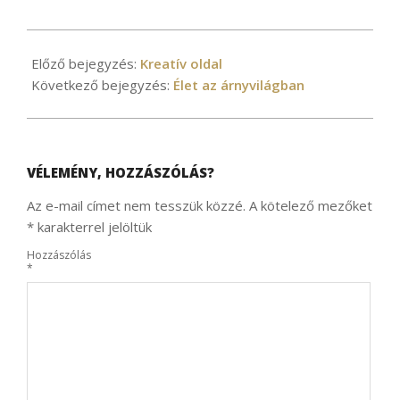
2020-
12-
Előző bejegyzés:
Kreatív oldal
15
Következő bejegyzés:
Élet az árnyvilágban
VÉLEMÉNY, HOZZÁSZÓLÁS?
Az e-mail címet nem tesszük közzé.
A kötelező mezőket
*
karakterrel jelöltük
Hozzászólás
*