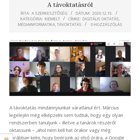
A távoktatásról
ÍRTA:
A SZERKESZTŐSÉG
DÁTUM:
2020.12.15.
KATEGÓRIA:
KIEMELT
CÍMKE:
DIGITÁLIS OKTATÁS
,
MÉDIAINFORMATIKA
,
TÁVOKTATÁS
0 HOZZÁSZÓLÁS
A távoktatás mindannyiunkat váratlanul ért. Március
legelején még elképzelni sem tudtuk, hogy egy olyan
rendszerben tanuljunk – illetve a tanárok részéről
oktassunk – ,ahol nem kell hat órakor vagy még
korábban kelni, hogy beérjünk az első órára, a Google