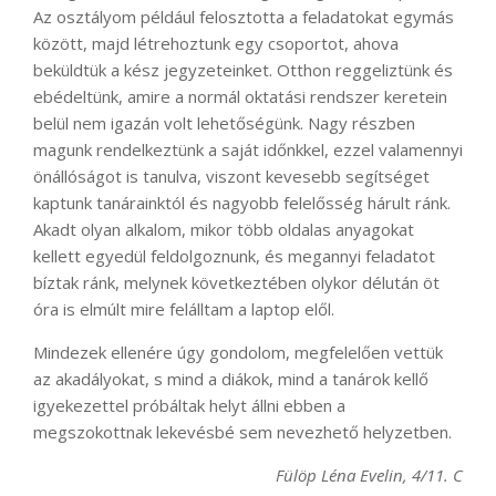
Az osztályom például felosztotta a feladatokat egymás
között, majd létrehoztunk egy csoportot, ahova
beküldtük a kész jegyzeteinket. Otthon reggeliztünk és
ebédeltünk, amire a normál oktatási rendszer keretein
belül nem igazán volt lehetőségünk. Nagy részben
magunk rendelkeztünk a saját időnkkel, ezzel valamennyi
önállóságot is tanulva, viszont kevesebb segítséget
kaptunk tanárainktól és nagyobb felelősség hárult ránk.
Akadt olyan alkalom, mikor több oldalas anyagokat
kellett egyedül feldolgoznunk, és megannyi feladatot
bíztak ránk, melynek következtében olykor délután öt
óra is elmúlt mire felálltam a laptop elől.
Mindezek ellenére úgy gondolom, megfelelően vettük
az akadályokat, s mind a diákok, mind a tanárok kellő
igyekezettel próbáltak helyt állni ebben a
megszokottnak lekevésbé sem nevezhető helyzetben.
Fülöp Léna Evelin, 4/11. C