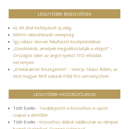
LEGUTÓBBI BEJEGYZÉSEK
Az MI által befolyásolt új világ
NMHH oklevélátadó ünnepség
Így válasz okosan fakultációt középiskolában
„Gondolatok, amelyek megváltoztatják a világot” –
Országos siker az angol nyelvű TED-előadás
versenyen
„A határaimat feszegetem” – Interjú Tikász Ádám, az
első magyar férfi naturál IFBB Pro versenyzővel
LEGUTÓBBI HOZZÁSZÓLÁSOK
Tóth Evelin
-
Továbbjutott a Kossuthos e-sport
csapat a döntőbe
Tóth Evelin
-
Kossuthos diákok találkoztak az olimpiai
bajnok úszónővel, Gyenge Valériával