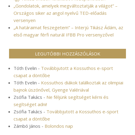
„Gondolatok, amelyek megváltoztatják a világot” –
Országos siker az angol nyelvű TED-előadás
versenyen
„A határaimat feszegetem” – Interjú Tikász Ádám, az
első magyar férfi naturál IFBB Pro versenyzővel
LEGUTÓBBI HOZZÁSZÓLÁSOK
Tóth Evelin
-
Továbbjutott a Kossuthos e-sport
csapat a döntőbe
Tóth Evelin
-
Kossuthos diákok találkoztak az olimpiai
bajnok úszónővel, Gyenge Valériával
Zsófia Takács
-
Ne féljünk segítséget kérni és
segítséget adni!
Zsófia Takács
-
Továbbjutott a Kossuthos e-sport
csapat a döntőbe
Zámbó János
-
Bolondos nap