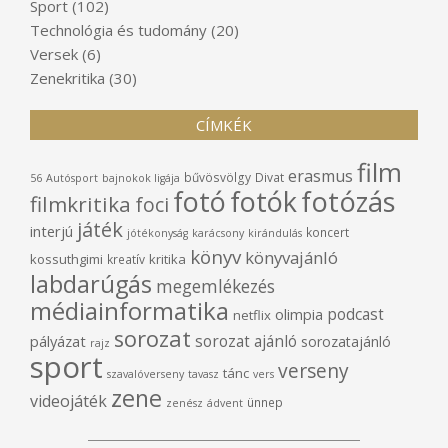
Sport
(102)
Technológia és tudomány
(20)
Versek
(6)
Zenekritika
(30)
CÍMKÉK
film
erasmus
bűvösvölgy
Divat
56
Autósport
bajnokok ligája
fotó
fotók
fotózás
filmkritika
foci
játék
interjú
koncert
jótékonyság
karácsony
kirándulás
könyv
könyvajánló
kossuthgimi
kritika
kreatív
labdarúgás
megemlékezés
médiainformatika
podcast
olimpia
netflix
sorozat
sorozat ajánló
pályázat
sorozatajánló
rajz
sport
verseny
tánc
szavalóverseny
tavasz
vers
zene
videojáték
ünnep
zenész
ádvent