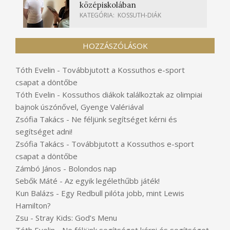
középiskolában
KATEGÓRIA:
KOSSUTH-DIÁK
HOZZÁSZÓLÁSOK
Tóth Evelin
-
Továbbjutott a Kossuthos e-sport
csapat a döntőbe
Tóth Evelin
-
Kossuthos diákok találkoztak az olimpiai
bajnok úszónővel, Gyenge Valériával
Zsófia Takács
-
Ne féljünk segítséget kérni és
segítséget adni!
Zsófia Takács
-
Továbbjutott a Kossuthos e-sport
csapat a döntőbe
Zámbó János
-
Bolondos nap
Sebők Máté
-
Az egyik legélethűbb játék!
Kun Balázs
-
Egy Redbull pilóta jobb, mint Lewis
Hamilton?
Zsu
-
Stray Kids: God’s Menu
Tóth Evelin
-
Ne féljünk segítséget kérni és segítséget