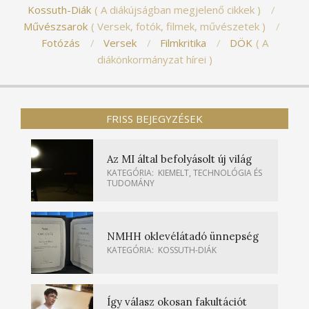
Kossuth-Diák
A diákújságban megjelenő cikkek
Művészsarok
Versek, fotók, filmek, művészetek
Fotózás
Versek
Filmkritika
DÖK
A
diákönkormányzat hírei
FRISS BEJEGYZÉSEK
Az MI által befolyásolt új világ
KATEGÓRIA:
KIEMELT
,
TECHNOLÓGIA ÉS
TUDOMÁNY
NMHH oklevélátadó ünnepség
KATEGÓRIA:
KOSSUTH-DIÁK
Így válasz okosan fakultációt