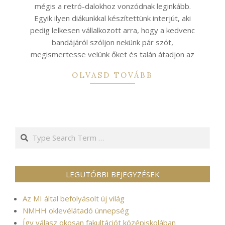
mégis a retró-dalokhoz vonzódnak leginkább.
Egyik ilyen diákunkkal készítettünk interjút, aki
pedig lelkesen vállalkozott arra, hogy a kedvenc
bandájáról szóljon nekünk pár szót,
megismertesse velünk őket és talán átadjon az
OLVASD TOVÁBB
Search
LEGUTÓBBI BEJEGYZÉSEK
Az MI által befolyásolt új világ
NMHH oklevélátadó ünnepség
Így válasz okosan fakultációt középiskolában