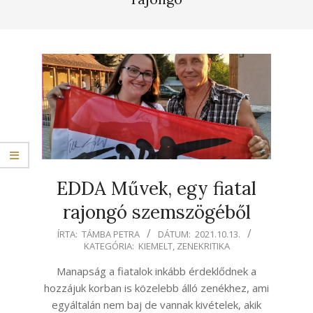
EDDA Művek, egy fiatal
rajongó szemszögéből
2021-
ÍRTA:
TÁMBA PETRA
DÁTUM:
2021.10.13.
KATEGÓRIA:
KIEMELT
,
ZENEKRITIKA
10-
13
Manapság a fiatalok inkább érdeklődnek a
hozzájuk korban is közelebb álló zenékhez, ami
egyáltalán nem baj de vannak kivételek, akik