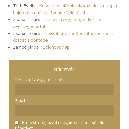
Tóth Evelin
-
Kossuthos diákok találkoztak az olimpiai
bajnok úszónővel, Gyenge Valériával
Zsófia Takács
-
Ne féljünk segítséget kérni és
segítséget adni!
Zsófia Takács
-
Továbbjutott a Kossuthos e-sport
csapat a döntőbe
Zámbó János
-
Bolondos nap
HÍRLEVÉL
Keresztnév vagy teljes név
Email
Ha folytatod, azzal elfogadod az adatvédelmi
irányelvet