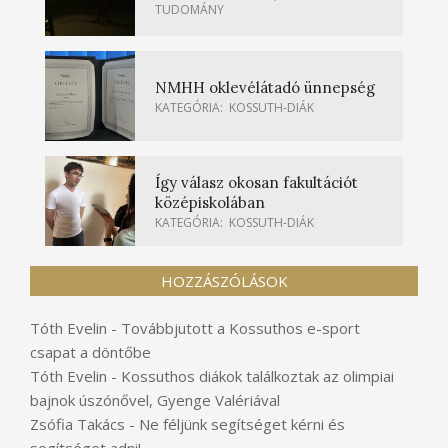
TUDOMÁNY
NMHH oklevélátadó ünnepség
KATEGÓRIA:
KOSSUTH-DIÁK
Így válasz okosan fakultációt
középiskolában
KATEGÓRIA:
KOSSUTH-DIÁK
HOZZÁSZÓLÁSOK
Tóth Evelin
-
Továbbjutott a Kossuthos e-sport
csapat a döntőbe
Tóth Evelin
-
Kossuthos diákok találkoztak az olimpiai
bajnok úszónővel, Gyenge Valériával
Zsófia Takács
-
Ne féljünk segítséget kérni és