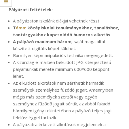
Pályázati feltételek:
A pályázaton iskolánk diákjai vehetnek részt
T
éma:
középiskolai tanulmányokhoz, tanuláshoz,
tantárgyakhoz kapcsolódó humoros alkotás
A pályázó maximum három,
saját maga által
készített digitális képet küldhet.
Bármilyen képmanipulációs technika megengedett.
A kizárólag e-mailben beküldött JPG kiterjesztésű
pályamunkák mérete minimum 600*600 képpont
lehet.
Az elküldött alkotások nem sérthetik harmadik
személyek személyhez fűződő jogait. Amennyiben
mégis más személyek szerzői vagy egyéb
személyhez fűződő jogait sértik, az abból fakadó
bármilyen igény tekintetében a pályázó teljes jogi
felelősséggel tartozik.
A pályázatra érkezett alkotások megjelennek a