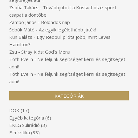
segítséget adni!
Zsófia Takács
-
Továbbjutott a Kossuthos e-sport
csapat a döntőbe
Zámbó János
-
Bolondos nap
Sebők Máté
-
Az egyik legélethűbb játék!
Kun Balázs
-
Egy Redbull pilóta jobb, mint Lewis
Hamilton?
Zsu
-
Stray Kids: God’s Menu
Tóth Evelin
-
Ne féljünk segítséget kérni és segítséget
adni!
Tóth Evelin
-
Ne féljünk segítséget kérni és segítséget
adni!
KATEGÓRIÁK
DÖK
(17)
Egyéb kategória
(6)
EKLG Sulirádió
(3)
Filmkritika
(33)