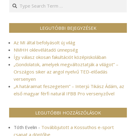
Search
LEGUTÓBBI BEJEGYZÉSEK
Az MI által befolyásolt új világ
NMHH oklevélátadó ünnepség
Így válasz okosan fakultációt középiskolában
„Gondolatok, amelyek megváltoztatják a világot” –
Országos siker az angol nyelvű TED-előadás
versenyen
„A határaimat feszegetem” – Interjú Tikász Ádám, az
első magyar férfi naturál IFBB Pro versenyzővel
LEGUTÓBBI HOZZÁSZÓLÁSOK
Tóth Evelin
-
Továbbjutott a Kossuthos e-sport
csapat a döntőbe