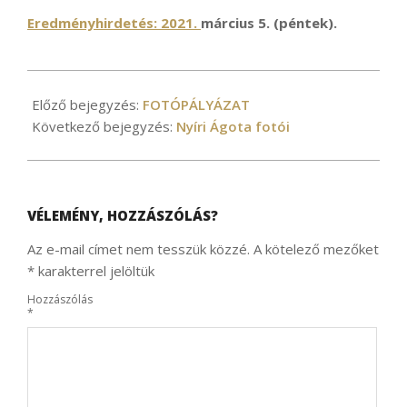
Eredményhirdetés: 2021.
március 5. (péntek).
2021-
02-
Előző bejegyzés:
FOTÓPÁLYÁZAT
02
Következő bejegyzés:
Nyíri Ágota fotói
VÉLEMÉNY, HOZZÁSZÓLÁS?
Az e-mail címet nem tesszük közzé.
A kötelező mezőket
*
karakterrel jelöltük
Hozzászólás
*