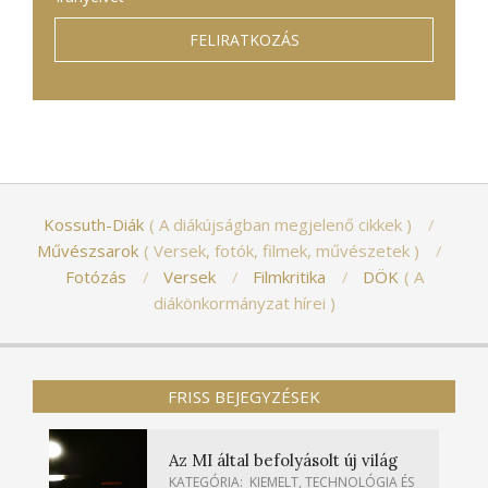
Kossuth-Diák
A diákújságban megjelenő cikkek
Művészsarok
Versek, fotók, filmek, művészetek
Fotózás
Versek
Filmkritika
DÖK
A
diákönkormányzat hírei
FRISS BEJEGYZÉSEK
Az MI által befolyásolt új világ
KATEGÓRIA:
KIEMELT
,
TECHNOLÓGIA ÉS