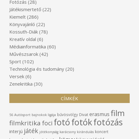
Fotózás
(28)
Játékismertető
(22)
Kiemelt
(286)
Könyvajánló
(22)
Kossuth-Diák
(78)
Kreatív oldal
(6)
Médiainformatika
(60)
Művészsarok
(42)
Sport
(102)
Technológia és tudomány
(20)
Versek
(6)
Zenekritika
(30)
CÍMKÉK
film
erasmus
bűvösvölgy
Divat
56
Autósport
bajnokok ligája
fotó
fotók
fotózás
filmkritika
foci
játék
interjú
koncert
jótékonyság
karácsony
kirándulás