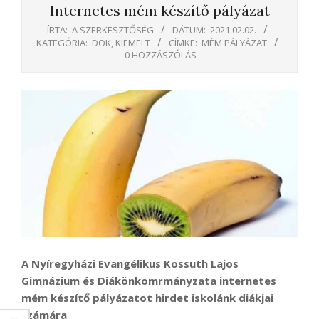
Internetes mém készítő pályázat
ÍRTA:
A SZERKESZTŐSÉG
DÁTUM:
2021.02.02.
KATEGÓRIA:
DÖK
,
KIEMELT
CÍMKE:
MÉM PÁLYÁZAT
0 HOZZÁSZÓLÁS
A Nyíregyházi Evangélikus Kossuth Lajos
Gimnázium
és Diákönkomrmányzata
internetes
mém készítő pályázatot hirdet iskolánk diákjai
számára