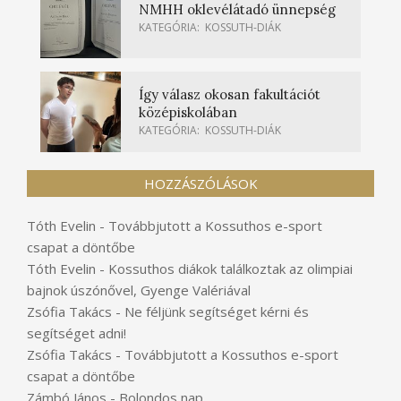
NMHH oklevélátadó ünnepség
KATEGÓRIA:
KOSSUTH-DIÁK
Így válasz okosan fakultációt
középiskolában
KATEGÓRIA:
KOSSUTH-DIÁK
HOZZÁSZÓLÁSOK
Tóth Evelin
-
Továbbjutott a Kossuthos e-sport
csapat a döntőbe
Tóth Evelin
-
Kossuthos diákok találkoztak az olimpiai
bajnok úszónővel, Gyenge Valériával
Zsófia Takács
-
Ne féljünk segítséget kérni és
segítséget adni!
Zsófia Takács
-
Továbbjutott a Kossuthos e-sport
csapat a döntőbe
Zámbó János
-
Bolondos nap