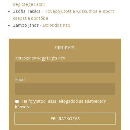
segítséget adni!
Zsófia Takács
-
Továbbjutott a Kossuthos e-sport
csapat a döntőbe
Zámbó János
-
Bolondos nap
HÍRLEVÉL
Keresztnév vagy teljes név
Email
Ha folytatod, azzal elfogadod az adatvédelmi
irányelvet