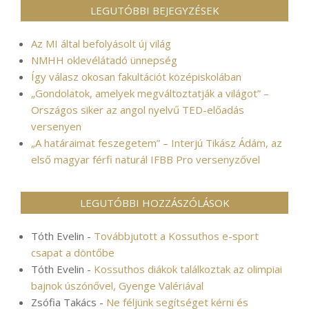
LEGUTÓBBI BEJEGYZÉSEK
Az MI által befolyásolt új világ
NMHH oklevélátadó ünnepség
Így válasz okosan fakultációt középiskolában
„Gondolatok, amelyek megváltoztatják a világot” –
Országos siker az angol nyelvű TED-előadás
versenyen
„A határaimat feszegetem” – Interjú Tikász Ádám, az
első magyar férfi naturál IFBB Pro versenyzővel
LEGUTÓBBI HOZZÁSZÓLÁSOK
Tóth Evelin
-
Továbbjutott a Kossuthos e-sport
csapat a döntőbe
Tóth Evelin
-
Kossuthos diákok találkoztak az olimpiai
bajnok úszónővel, Gyenge Valériával
Zsófia Takács
-
Ne féljünk segítséget kérni és