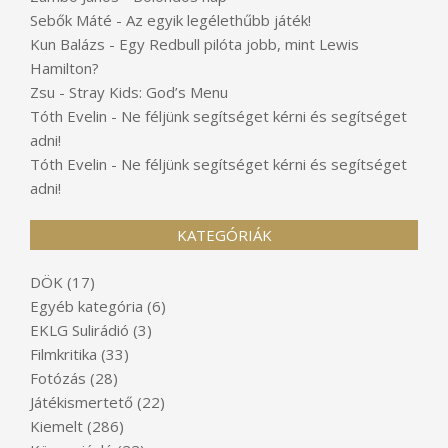
Sebők Máté
-
Az egyik legélethűbb játék!
Kun Balázs
-
Egy Redbull pilóta jobb, mint Lewis
Hamilton?
Zsu
-
Stray Kids: God’s Menu
Tóth Evelin
-
Ne féljünk segítséget kérni és segítséget
adni!
Tóth Evelin
-
Ne féljünk segítséget kérni és segítséget
adni!
KATEGÓRIÁK
DÖK
(17)
Egyéb kategória
(6)
EKLG Sulirádió
(3)
Filmkritika
(33)
Fotózás
(28)
Játékismertető
(22)
Kiemelt
(286)