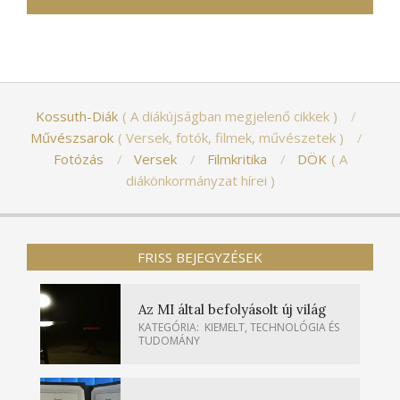
Kossuth-Diák
A diákújságban megjelenő cikkek
Művészsarok
Versek, fotók, filmek, művészetek
Fotózás
Versek
Filmkritika
DÖK
A
diákönkormányzat hírei
FRISS BEJEGYZÉSEK
Az MI által befolyásolt új világ
KATEGÓRIA:
KIEMELT
,
TECHNOLÓGIA ÉS
TUDOMÁNY