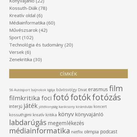
Könyvajánló
(22)
Kossuth-Diák
(78)
Kreatív oldal
(6)
Médiainformatika
(60)
Művészsarok
(42)
Sport
(102)
Technológia és tudomány
(20)
Versek
(6)
Zenekritika
(30)
CÍMKÉK
film
erasmus
bűvösvölgy
Divat
56
Autósport
bajnokok ligája
fotó
fotók
fotózás
filmkritika
foci
játék
interjú
koncert
jótékonyság
karácsony
kirándulás
könyv
könyvajánló
kossuthgimi
kritika
kreatív
labdarúgás
megemlékezés
médiainformatika
podcast
olimpia
netflix