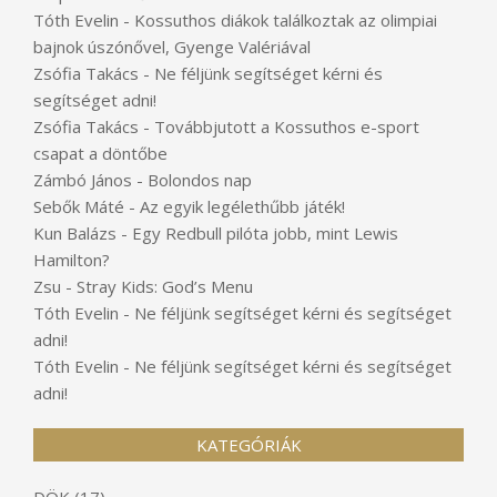
Tóth Evelin
-
Kossuthos diákok találkoztak az olimpiai
bajnok úszónővel, Gyenge Valériával
Zsófia Takács
-
Ne féljünk segítséget kérni és
segítséget adni!
Zsófia Takács
-
Továbbjutott a Kossuthos e-sport
csapat a döntőbe
Zámbó János
-
Bolondos nap
Sebők Máté
-
Az egyik legélethűbb játék!
Kun Balázs
-
Egy Redbull pilóta jobb, mint Lewis
Hamilton?
Zsu
-
Stray Kids: God’s Menu
Tóth Evelin
-
Ne féljünk segítséget kérni és segítséget
adni!
Tóth Evelin
-
Ne féljünk segítséget kérni és segítséget
adni!
KATEGÓRIÁK