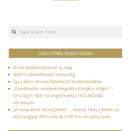
Search
LEGUTÓBBI BEJEGYZÉSEK
Az MI által befolyásolt új világ
NMHH oklevélátadó ünnepség
Így válasz okosan fakultációt középiskolában
„Gondolatok, amelyek megváltoztatják a világot” –
Országos siker az angol nyelvű TED-előadás
versenyen
„A határaimat feszegetem” – Interjú Tikász Ádám, az
első magyar férfi naturál IFBB Pro versenyzővel