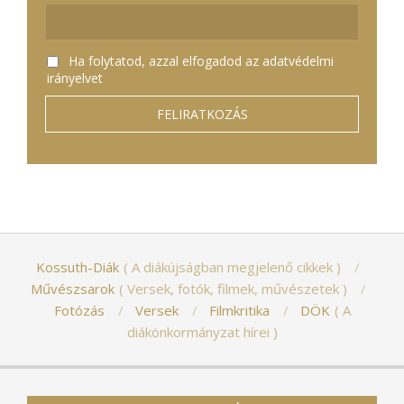
Ha folytatod, azzal elfogadod az adatvédelmi
irányelvet
Kossuth-Diák
A diákújságban megjelenő cikkek
Művészsarok
Versek, fotók, filmek, művészetek
Fotózás
Versek
Filmkritika
DÖK
A
diákönkormányzat hírei