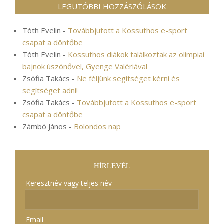
LEGUTÓBBI HOZZÁSZÓLÁSOK
Tóth Evelin
-
Továbbjutott a Kossuthos e-sport
csapat a döntőbe
Tóth Evelin
-
Kossuthos diákok találkoztak az olimpiai
bajnok úszónővel, Gyenge Valériával
Zsófia Takács
-
Ne féljünk segítséget kérni és
segítséget adni!
Zsófia Takács
-
Továbbjutott a Kossuthos e-sport
csapat a döntőbe
Zámbó János
-
Bolondos nap
HÍRLEVÉL
Keresztnév vagy teljes név
Email