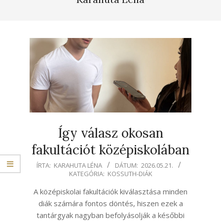
Így válasz okosan
fakultációt középiskolában
2026-
ÍRTA:
KARAHUTA LÉNA
DÁTUM:
2026.05.21.
KATEGÓRIA:
KOSSUTH-DIÁK
05-
21
A középiskolai fakultációk kiválasztása minden
diák számára fontos döntés, hiszen ezek a
tantárgyak nagyban befolyásolják a későbbi