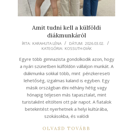
Amit tudni kell a külföldi
diákmunkáról
2026-
ÍRTA:
KARAHUTA LÉNA
DÁTUM:
2026.03.02.
KATEGÓRIA:
KOSSUTH-DIÁK
03-
02
Egyre több gimnazista gondolkodik azon, hogy
a nyári szünetben külföldön vállaljon munkát. A
diákmunka sokkal több, mint pénzkereseti
lehetőség, izgalmas kaland is egyben. Egy
másik országban élni néhány hétig vagy
hónapig teljesen más tapasztalat, mint
turistaként eltölteni ott pár napot. A fiatalok
betekintést nyerhetnek a helyi kultúrába,
szokásokba, és valódi
OLVASD TOVÁBB