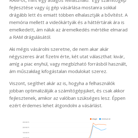
fejlesztése vagy új gép vásárlása mostanra sokkal
drágább lett és emiatt többen elhalasztják a bővítést. A
memória mellett a videókártyák és a háttértárak ára is
emelkedett, ám náluk az áremelkedés mértéke elmarad
a RAM drágulásától.
Aki mégis vásárolni szeretne, de nem akar akár
négyszeres árat fizetni érte, két utat választhat: kivár,
amíg a piac enyhül, vagy megbízható forrásból használt,
ám műszakilag kifogástalan modulokat szerez.
Viszont, segíthet akár az is, hogyha a felhasználók
jobban optimalizálják a számítógépjüket, és csak akkor
fejlesztenek, amikor az valóban szükséges lesz. Éppen
ezért érdemes lehet átgondolni a vásárlást.