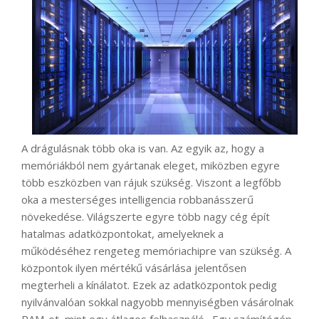
A drágulásnak több oka is van. Az egyik az, hogy a
memóriákból nem gyártanak eleget, miközben egyre
több eszközben van rájuk szükség. Viszont a legfőbb
oka a mesterséges intelligencia robbanásszerű
növekedése. Világszerte egyre több nagy cég épít
hatalmas adatközpontokat, amelyeknek a
működéséhez rengeteg memóriachipre van szükség. A
központok ilyen mértékű vásárlása jelentősen
megterheli a kínálatot. Ezek az adatközpontok pedig
nyilvánvalóan sokkal nagyobb mennyiségben vásárolnak
RAM-ot, mint egy átlagos felhasználó. Egy számítógép