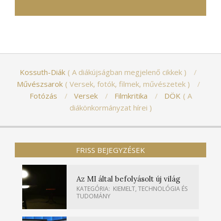
Kossuth-Diák
A diákújságban megjelenő cikkek
Művészsarok
Versek, fotók, filmek, művészetek
Fotózás
Versek
Filmkritika
DÖK
A
diákönkormányzat hírei
FRISS BEJEGYZÉSEK
Az MI által befolyásolt új világ
KATEGÓRIA:
KIEMELT
,
TECHNOLÓGIA ÉS
TUDOMÁNY