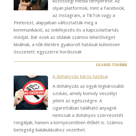
közösségi média térnyerése. Az
olyan platformok, mint a Facebook,
az Instagram, a TikTok vagy a
Pinterest, alapjaiban változtatták meg a
kommunikáció, az önkifejezés és a kapcsolattartás
módját. Bár ezek az oldalak számos lehetőséget
kínálnak, a nők életére gyakorolt hatásuk különösen
összetett: egyszerre hordoznak
OLVASD TOVÁBB
A dohányzás káros hatásai
A dohányzás az egyik legkárosabb
szokás, amely komoly veszélyt
jelent az egészségre. A
cigarettában található anyagok
nemcsak a dohányos szervezetét
rongálják, hanem a környezetében élőkét is. Számos
betegség kialakulásához vezethet.