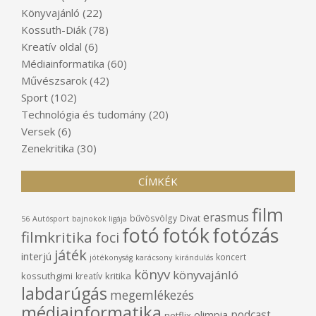
Könyvajánló
(22)
Kossuth-Diák
(78)
Kreatív oldal
(6)
Médiainformatika
(60)
Művészsarok
(42)
Sport
(102)
Technológia és tudomány
(20)
Versek
(6)
Zenekritika
(30)
CÍMKÉK
film
erasmus
bűvösvölgy
Divat
56
Autósport
bajnokok ligája
fotó
fotók
fotózás
filmkritika
foci
játék
interjú
koncert
jótékonyság
karácsony
kirándulás
könyv
könyvajánló
kossuthgimi
kritika
kreatív
labdarúgás
megemlékezés
médiainformatika
podcast
olimpia
netflix