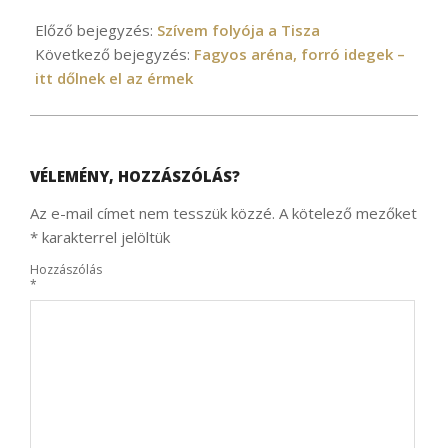
2026-
03-
Előző bejegyzés:
Szívem folyója a Tisza
02
Következő bejegyzés:
Fagyos aréna, forró idegek –
itt dőlnek el az érmek
VÉLEMÉNY, HOZZÁSZÓLÁS?
Az e-mail címet nem tesszük közzé.
A kötelező mezőket
*
karakterrel jelöltük
Hozzászólás
*