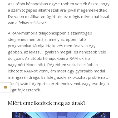
Az utóbbi hónapokban egyre többen vették észre, hogy
a számítógépes alkatrészek árai jóval megemelkedtek…
De vajon mi állhat emögött és ez mégis milyen hatással
van a felhasználókra?
A RAM-memória tulajdonképpen a számítógép
ideiglenes memóriája, amely az éppen futó
programokat tárolja. Ha kevés memória van egy
gépben, az lelassul, gyakran megáll, és nehezebb vele
dolgozni. Az utóbbi hónapokban a RAM-ok ára
nagymértékben nőtt. Régebben sokkal olcsóbban
lehetett RAM-ot venni, ám most egy gyorsabb modul
már igazán drága. Ez főleg azoknak okozhat problémát,
akik új számítógépet szeretnének venni, vagy esetleg a
régit fejlesztenék.
Miért emelkedtek meg az árak?