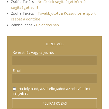
Zsófia Takács
-
Ne féljünk segítséget kérni és
segítséget adni!
Zsófia Takács
-
Továbbjutott a Kossuthos e-sport
csapat a döntőbe
Zámbó János
-
Bolondos nap
HÍRLEVÉL
Keresztnév vagy teljes név
Email
Ha folytatod, azzal elfogadod az adatvédelmi
irányelvet