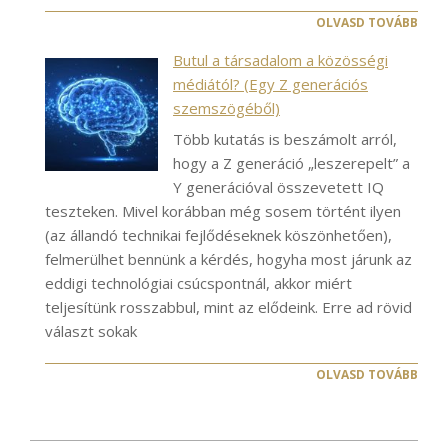
OLVASD TOVÁBB
Butul a társadalom a közösségi
médiától? (Egy Z generációs
szemszögéből)
Több kutatás is beszámolt arról,
hogy a Z generáció „leszerepelt” a
Y generációval összevetett IQ
teszteken. Mivel korábban még sosem történt ilyen
(az állandó technikai fejlődéseknek köszönhetően),
felmerülhet bennünk a kérdés, hogyha most járunk az
eddigi technológiai csúcspontnál, akkor miért
teljesítünk rosszabbul, mint az elődeink. Erre ad rövid
választ sokak
OLVASD TOVÁBB