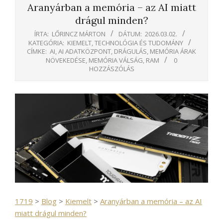
Aranyárban a memória – az AI miatt
drágul minden?
ÍRTA:
LŐRINCZ MÁRTON
DÁTUM:
2026.03.02.
KATEGÓRIA:
KIEMELT
,
TECHNOLÓGIA ÉS TUDOMÁNY
CÍMKE:
AI
,
AI ADATKÖZPONT
,
DRÁGULÁS
,
MEMÓRIA ÁRAK
NÖVEKEDÉSE
,
MEMÓRIA VÁLSÁG
,
RAM
0
HOZZÁSZÓLÁS
1719
>
Blog
>
Kiemelt
>
Aranyárban a memória – az AI
miatt drágul minden?