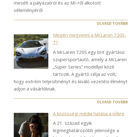
mesélt a pályázatról és az MI-ről alkotott
véleményéről
OLVASD TOVÁBB
Megéri megvenni a McLaren 720S-
T?
A McLaren 720S egy brit gyártású
szupersportautó, amely a McLaren
„Super Series” modelljei közé
tartozik. A gyártó célja az volt,
hogy extrém teljesítményt és kiváló vezetési élményt
adjon a vásárlóknak.
OLVASD TOVÁBB
A közösségi média hatása a nőkre
A 21. század egyik
legmeghatározóbb jelensége a