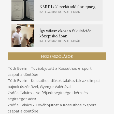
NMHH oklevélátadó ünnepség
KATEGÓRIA:
KOSSUTH-DIÁK
Így válasz okosan fakultációt
középiskolában
KATEGÓRIA:
KOSSUTH-DIÁK
HOZZÁSZÓLÁSOK
Tóth Evelin
-
Továbbjutott a Kossuthos e-sport
csapat a döntőbe
Tóth Evelin
-
Kossuthos diákok találkoztak az olimpiai
bajnok úszónővel, Gyenge Valériával
Zsófia Takács
-
Ne féljünk segítséget kérni és
segítséget adni!
Zsófia Takács
-
Továbbjutott a Kossuthos e-sport
csapat a döntőbe