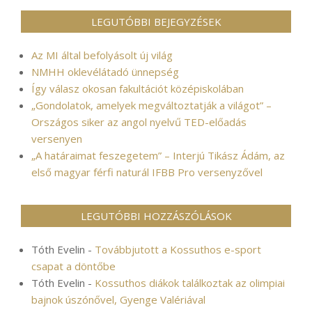
LEGUTÓBBI BEJEGYZÉSEK
Az MI által befolyásolt új világ
NMHH oklevélátadó ünnepség
Így válasz okosan fakultációt középiskolában
„Gondolatok, amelyek megváltoztatják a világot” –
Országos siker az angol nyelvű TED-előadás
versenyen
„A határaimat feszegetem” – Interjú Tikász Ádám, az
első magyar férfi naturál IFBB Pro versenyzővel
LEGUTÓBBI HOZZÁSZÓLÁSOK
Tóth Evelin
-
Továbbjutott a Kossuthos e-sport
csapat a döntőbe
Tóth Evelin
-
Kossuthos diákok találkoztak az olimpiai
bajnok úszónővel, Gyenge Valériával