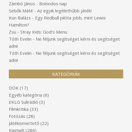
Zámbó János
-
Bolondos nap
Sebők Máté
-
Az egyik legélethűbb játék!
Kun Balázs
-
Egy Redbull pilóta jobb, mint Lewis
Hamilton?
Zsu
-
Stray Kids: God’s Menu
Tóth Evelin
-
Ne féljünk segítséget kérni és segítséget
adni!
Tóth Evelin
-
Ne féljünk segítséget kérni és segítséget
adni!
KATEGÓRIÁK
DÖK
(17)
Egyéb kategória
(6)
EKLG Sulirádió
(3)
Filmkritika
(33)
Fotózás
(28)
Játékismertető
(22)
Kiemelt
(286)