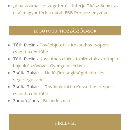
„A határaimat feszegetem” – Interjú Tikász Ádám, az
első magyar férfi naturál IFBB Pro versenyzővel
LEGUTÓBBI HOZZÁSZÓLÁSOK
Tóth Evelin
-
Továbbjutott a Kossuthos e-sport
csapat a döntőbe
Tóth Evelin
-
Kossuthos diákok találkoztak az olimpiai
bajnok úszónővel, Gyenge Valériával
Zsófia Takács
-
Ne féljünk segítséget kérni és
segítséget adni!
Zsófia Takács
-
Továbbjutott a Kossuthos e-sport
csapat a döntőbe
Zámbó János
-
Bolondos nap
HÍRLEVÉL