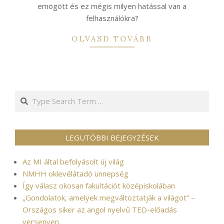
emögött és ez mégis milyen hatással van a
felhasználókra?
OLVASD TOVÁBB
Search
LEGUTÓBBI BEJEGYZÉSEK
Az MI által befolyásolt új világ
NMHH oklevélátadó ünnepség
Így válasz okosan fakultációt középiskolában
„Gondolatok, amelyek megváltoztatják a világot” –
Országos siker az angol nyelvű TED-előadás
versenyen