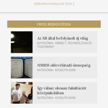
diákönkormányzat hírei
FRISS BEJEGYZÉSEK
Az MI által befolyásolt új világ
KATEGÓRIA:
KIEMELT
,
TECHNOLÓGIA ÉS
TUDOMÁNY
NMHH oklevélátadó ünnepség
KATEGÓRIA:
KOSSUTH-DIÁK
Így válasz okosan fakultációt
középiskolában
KATEGÓRIA:
KOSSUTH-DIÁK