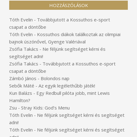
HOZZÁSZÓLÁSOK
Tóth Evelin
-
Továbbjutott a Kossuthos e-sport
csapat a döntőbe
Tóth Evelin
-
Kossuthos diákok találkoztak az olimpiai
bajnok úszónővel, Gyenge Valériával
Zsófia Takács
-
Ne féljünk segítséget kérni és
segítséget adni!
Zsófia Takács
-
Továbbjutott a Kossuthos e-sport
csapat a döntőbe
Zámbó János
-
Bolondos nap
Sebők Máté
-
Az egyik legélethűbb játék!
Kun Balázs
-
Egy Redbull pilóta jobb, mint Lewis
Hamilton?
Zsu
-
Stray Kids: God’s Menu
Tóth Evelin
-
Ne féljünk segítséget kérni és segítséget
adni!
Tóth Evelin
-
Ne féljünk segítséget kérni és segítséget
adni!