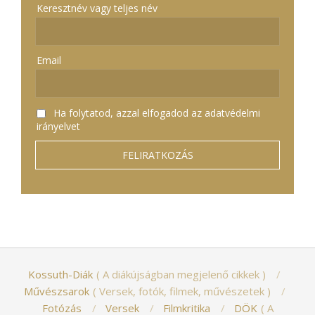
Keresztnév vagy teljes név
Email
Ha folytatod, azzal elfogadod az adatvédelmi
irányelvet
Kossuth-Diák
A diákújságban megjelenő cikkek
Művészsarok
Versek, fotók, filmek, művészetek
Fotózás
Versek
Filmkritika
DÖK
A