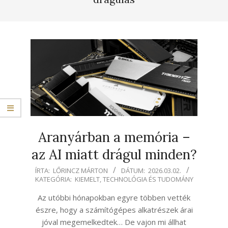
Aranyárban a memória –
az AI miatt drágul minden?
2026-
ÍRTA:
LŐRINCZ MÁRTON
DÁTUM:
2026.03.02.
KATEGÓRIA:
KIEMELT
,
TECHNOLÓGIA ÉS TUDOMÁNY
03-
02
Az utóbbi hónapokban egyre többen vették
észre, hogy a számítógépes alkatrészek árai
jóval megemelkedtek… De vajon mi állhat