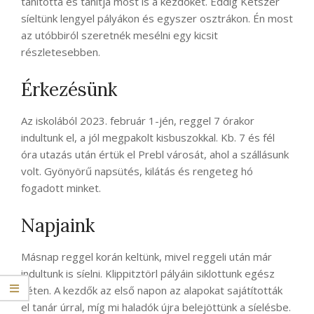
tanította és tanítja most is a kezdőket. Eddig Kétszer
síeltünk lengyel pályákon és egyszer osztrákon. Én most
az utóbbiról szeretnék mesélni egy kicsit
részletesebben.
Érkezésünk
Az iskolából 2023. február 1-jén, reggel 7 órakor
indultunk el, a jól megpakolt kisbuszokkal. Kb. 7 és fél
óra utazás után értük el Prebl városát, ahol a szállásunk
volt. Gyönyörű napsütés, kilátás és rengeteg hó
fogadott minket.
Napjaink
Másnap reggel korán keltünk, mivel reggeli után már
indultunk is síelni. Klippitztörl pályáin siklottunk egész
héten. A kezdők az első napon az alapokat sajátították
el tanár úrral, míg mi haladók újra belejöttünk a síelésbe.