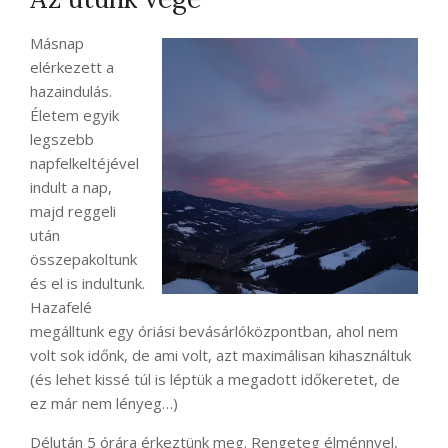
Másnap
elérkezett a
hazaindulás.
Életem egyik
legszebb
napfelkeltéjével
indult a nap,
majd reggeli
után
összepakoltunk
és el is indultunk.
Hazafelé
megálltunk egy óriási bevásárlóközpontban, ahol nem
volt sok időnk, de ami volt, azt maximálisan kihasználtuk
(és lehet kissé túl is léptük a megadott időkeretet, de
ez már nem lényeg…)
Délután 5 órára érkeztünk meg. Rengeteg élménnyel,