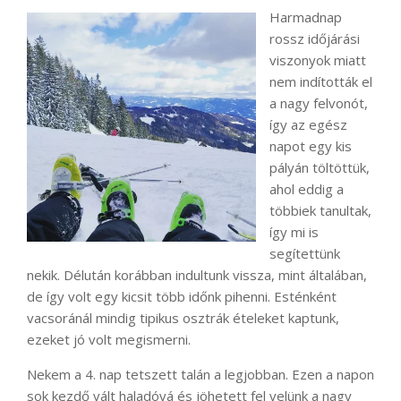
Harmadnap
rossz időjárási
viszonyok miatt
nem indították el
a nagy felvonót,
így az egész
napot egy kis
pályán töltöttük,
ahol eddig a
többiek tanultak,
így mi is
segítettünk
nekik. Délután korábban indultunk vissza, mint általában,
de így volt egy kicsit több időnk pihenni. Esténként
vacsoránál mindig tipikus osztrák ételeket kaptunk,
ezeket jó volt megismerni.
Nekem a 4. nap tetszett talán a legjobban. Ezen a napon
sok kezdő vált haladóvá és jöhetett fel velünk a nagy