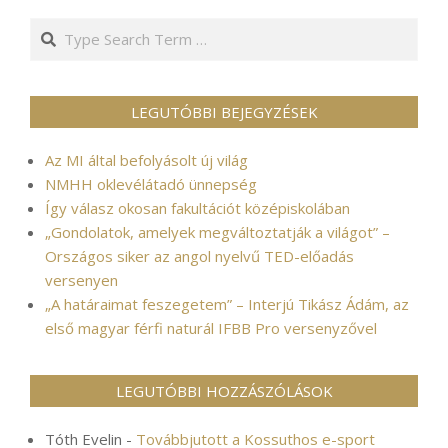
Search
LEGUTÓBBI BEJEGYZÉSEK
Az MI által befolyásolt új világ
NMHH oklevélátadó ünnepség
Így válasz okosan fakultációt középiskolában
„Gondolatok, amelyek megváltoztatják a világot” –
Országos siker az angol nyelvű TED-előadás
versenyen
„A határaimat feszegetem” – Interjú Tikász Ádám, az
első magyar férfi naturál IFBB Pro versenyzővel
LEGUTÓBBI HOZZÁSZÓLÁSOK
Tóth Evelin
-
Továbbjutott a Kossuthos e-sport