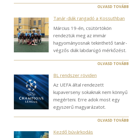
OLVASD TOVÁBB
Tanár-diák rangadó a Kossuthban
Március 19-én, csütörtökön
rendeztük meg az immár
hagyományosnak tekinthető tanár-
végzős diák labdarúgó mérkőzést.
OLVASD TOVÁBB
BL rendszer röviden
Az UEFA által rendezett
kupaverseny sokaknak nem könnyű
megérteni. Erre adok most egy
egyszerű magyarázatot.
OLVASD TOVÁBB
Kezdő búvárkodás