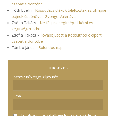
csapat a döntőbe
Tóth Evelin
-
Kossuthos diákok találkoztak az olimpiai
bajnok úszónővel, Gyenge Valériával
Zsófia Takács
-
Ne féljünk segítséget kérni és
segítséget adni!
Zsófia Takács
-
Továbbjutott a Kossuthos e-sport
csapat a döntőbe
Zámbó János
-
Bolondos nap
HÍRLEVÉL
Keresztnév vagy teljes név
Email
Ha folytatod, azzal elfogadod az adatvédelmi