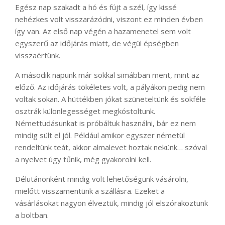
Egész nap szakadt a hó és fújt a szél, így kissé
nehézkes volt visszarázódni, viszont ez minden évben
így van. Az első nap végén a hazamenetel sem volt
egyszerű az időjárás miatt, de végül épségben
visszaértünk.
A második napunk már sokkal simábban ment, mint az
előző. Az időjárás tökéletes volt, a pályákon pedig nem
voltak sokan. A hüttékben jókat szüneteltünk és sokféle
osztrák különlegességet megkóstoltunk.
Némettudásunkat is próbáltuk használni, bár ez nem
mindig sült el jól. Például amikor egyszer németül
rendeltünk teát, akkor almalevet hoztak nekünk… szóval
a nyelvet úgy tűnik, még gyakorolni kell.
Délutánonként mindig volt lehetőségünk vásárolni,
mielőtt visszamentünk a szállásra. Ezeket a
vásárlásokat nagyon élveztük, mindig jól elszórakoztunk
a boltban.