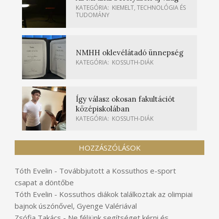
KATEGÓRIA:
KIEMELT
,
TECHNOLÓGIA ÉS
TUDOMÁNY
NMHH oklevélátadó ünnepség
KATEGÓRIA:
KOSSUTH-DIÁK
Így válasz okosan fakultációt
középiskolában
KATEGÓRIA:
KOSSUTH-DIÁK
HOZZÁSZÓLÁSOK
Tóth Evelin
-
Továbbjutott a Kossuthos e-sport
csapat a döntőbe
Tóth Evelin
-
Kossuthos diákok találkoztak az olimpiai
bajnok úszónővel, Gyenge Valériával
Zsófia Takács
-
Ne féljünk segítséget kérni és