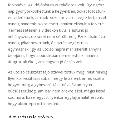
felvonóval. Az időjárásunk is tökéletes volt, így egész
nap gyönyörködhettünk a hegyekben. Sokat fotóztunk
és videóztunk, aminek sokszor vicces vége lett, mivel
mindig mindenki akkor esett, amikor elindult a felvétel.
Természetesen a videókon kívül is estünk jó
néhányszor, de senki nem sérült meg. Ezek alkalmával
mindig jókat nevettünk, és aztán segítettünk
egymásnak. Így az utolsó napra már sikerült annyira
belejönni, hogy a buckákban nem elestünk, hanem
átugrattuk őket, ami nagyon jó érzés volt.
Az utolsó csúszást fájó szívvel tettük meg, mint mindig.
Ilyenkor kicsit lassabban megy le az ember, és csak a
hegyet meg a gyönyörű tájat nézi. Ez amolyan
búcsúszerűség, ami bár nem örökre szól, mégis kissé
szomorú. Ezzel együtt ilyenkor egyfajta hálát érzünk,
hogy akkor épp ott lehetünk.
Az utunk vége