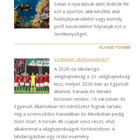
Sokan a nyaralásuk alatt fedezik fel
ezt a sportot, akik később akár
hobbybúvárokként vagy komoly
profi búvárokként folytatják ezt a
tevékenységet.
OLVASD TOVÁBB
Szokatlan világbajnokság?
A 2026-os labdarúgó-
világbajnokság a 23. világbajnokság
lesz, melyet 2026-ban az Egyesült
államok, Kanada és Mexikó
közösen rendez, 16 városban. Az
Egyesült Államokban 60 mérkőzést fognak tartani,
míg a szomszédos Kanadában és Mexikóban pedig
tízet-tízet. A tornán 48 csapat vesz részt, első
alkalommal a világbajnokságok történetében. A
labdarúgásban egy óriási esemény