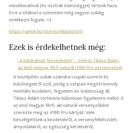
mesélnivalóval (és osztrák édességgel) tértünk haza.
Erre a sítáborra szerintem még nagyon sokáig
emlékezni fogunk. <3
https://sielok.hu/siterep/klippitztorl/
Ezek is érdekelhetnek még:
„A határaimat feszegetem” – Interjú Tikász Ádám,
az első magyar férfi naturál IFBB Pro versenyzővel
A testépítés sokak számára csupán izomról és
külsőségekről szól, pedig a színpad mögött komoly
mentális küzdelem, fegyelem és tudatosság áll.
Tikász Ádám története különösen figyelemre méltó: ő
az első magyar férfi, aki naturál versenyzőként
szerezte meg az IFBB Pro kártyát. Vele
beszélgettünk a kezdetekről, a versenyfelkészülés
árnyoldalairól, az egészség kérdéséről,