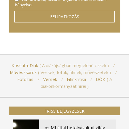
irányelvet
Kossuth-Diák
A diákújságban megjelenő cikkek
Művészsarok
Versek, fotók, filmek, művészetek
Fotózás
Versek
Filmkritika
DÖK
A
diákönkormányzat hírei
FRISS BEJEGYZÉSEK
Az MI által befolyásolt új világ