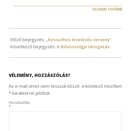
OLVASD TOVÁBB
2023-
02-
Előző bejegyzés:
„Kossuthos levelezős verseny”
07
Következő bejegyzés:
A Bűvösvölgyi látogatás
VÉLEMÉNY, HOZZÁSZÓLÁS?
Az e-mail címet nem tesszük közzé.
A kötelező mezőket
*
karakterrel jelöltük
Hozzászólás
*