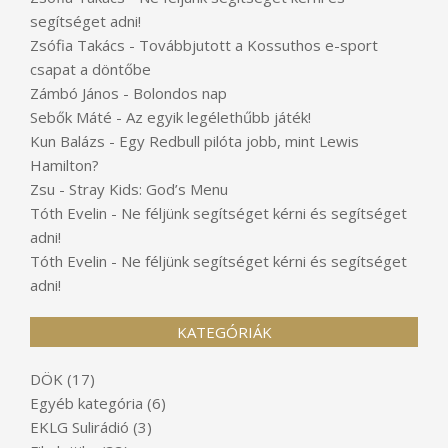
segítséget adni!
Zsófia Takács
-
Továbbjutott a Kossuthos e-sport
csapat a döntőbe
Zámbó János
-
Bolondos nap
Sebők Máté
-
Az egyik legélethűbb játék!
Kun Balázs
-
Egy Redbull pilóta jobb, mint Lewis
Hamilton?
Zsu
-
Stray Kids: God’s Menu
Tóth Evelin
-
Ne féljünk segítséget kérni és segítséget
adni!
Tóth Evelin
-
Ne féljünk segítséget kérni és segítséget
adni!
KATEGÓRIÁK
DÖK
(17)
Egyéb kategória
(6)
EKLG Sulirádió
(3)