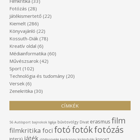
Filmkritika
(33)
Fotózás
(28)
Játékismertető
(22)
Kiemelt
(286)
Könyvajánló
(22)
Kossuth-Diák
(78)
Kreatív oldal
(6)
Médiainformatika
(60)
Művészsarok
(42)
Sport
(102)
Technológia és tudomány
(20)
Versek
(6)
Zenekritika
(30)
CÍMKÉK
film
erasmus
bűvösvölgy
Divat
56
Autósport
bajnokok ligája
fotó
fotók
fotózás
filmkritika
foci
játék
interjú
koncert
jótékonyság
karácsony
kirándulás