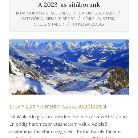
A 2023-as sítáborunk
ÍRTA:
MURNYÁK VIRÁG EMESE
DÁTUM:
2023.02.07.
KATEGÓRIA:
KIEMELT
,
SPORT
CÍMKE:
AUSZTRIA
,
SÍELÉS
,
SÍTÁBOR
0 HOZZÁSZÓLÁS
1719
>
Blog
>
Kiemelt
>
A 2023-as sítáborunk
Iskolánk eddig szinte minden évben szervezett sítábort.
Én eddig háromszor utazhattam velük. Az első
alkalommal tanultam meg síelni. Pethő Károly tanár úr