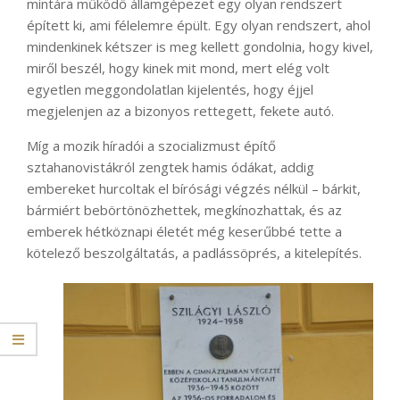
mintára működő államgépezet egy olyan rendszert
épített ki, ami félelemre épült. Egy olyan rendszert, ahol
mindenkinek kétszer is meg kellett gondolnia, hogy kivel,
miről beszél, hogy kinek mit mond, mert elég volt
egyetlen meggondolatlan kijelentés, hogy éjjel
megjelenjen az a bizonyos rettegett, fekete autó.
Míg a mozik híradói a szocializmust építő
sztahanovistákról zengtek hamis ódákat, addig
embereket hurcoltak el bírósági végzés nélkül – bárkit,
bármiért bebörtönözhettek, megkínozhattak, és az
emberek hétköznapi életét még keserűbbé tette a
kötelező beszolgáltatás, a padlássöprés, a kitelepítés.