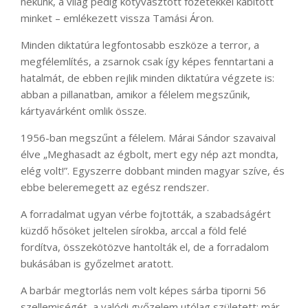
nekünk, a világ pedig kotyvasztott főzetekkel kábított
minket – emlékezett vissza Tamási Áron.
Minden diktatúra legfontosabb eszköze a terror, a
megfélemlítés, a zsarnok csak így képes fenntartani a
hatalmát, de ebben rejlik minden diktatúra végzete is:
abban a pillanatban, amikor a félelem megszűnik,
kártyavárként omlik össze.
1956-ban megszűnt a félelem. Márai Sándor szavaival
élve „Meghasadt az égbolt, mert egy nép azt mondta,
elég volt!”. Egyszerre dobbant minden magyar szíve, és
ebbe beleremegett az egész rendszer.
A forradalmat ugyan vérbe fojtották, a szabadságért
küzdő hősöket jeltelen sírokba, arccal a föld felé
fordítva, összekötözve hantolták el, de a forradalom
bukásában is győzelmet aratott.
A barbár megtorlás nem volt képes sárba tiporni 56
szellemiségét, a valódi győzelem utólag született: már