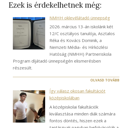
Ezek is érdekelhetnek még:
NMHH oklevélátadó ünnepség
2026. március 13-án iskolánk két
12/C osztályos tanulója, Asztalos
Réka és Kovács Dominik, a
Nemzeti Média- és Hírközlési
Hatóság (NMHH) Partneriskola
Program díjátadó ünnepségén elismerésben
részesült.
OLVASD TOVÁBB
Így válasz okosan fakultációt
középiskolában
A középiskolai fakultációk
kiválasztása minden diák számára
fontos döntés, hiszen ezek a
tantárgyak nagyban befolyásolják a