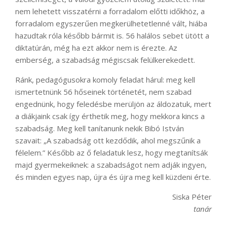
nem lehetett visszatérni a forradalom előtti időkhöz, a
forradalom egyszerűen megkerülhetetlenné vált, hiába
hazudtak róla később bármit is
. 56 halálos sebet ütött a
diktatúrán, még ha ezt akkor nem is érezte. Az
emberség, a szabadság mégiscsak felülkerekedett.
Ránk, pedagógusokra komoly feladat hárul: meg kell
ismertetnünk 56 hőseinek történetét, nem szabad
engednünk, hogy feledésbe merüljön az áldozatuk, mert
a diákjaink csak így érthetik meg, hogy mekkora kincs a
szabadság. Meg kell tanítanunk nekik Bibó István
szavait: „A szabadság ott kezdődik, ahol megszűnik a
félelem.” Később az ő feladatuk lesz, hogy megtanítsák
majd gyermekeiknek: a szabadságot nem adják ingyen,
és minden egyes nap, újra és újra meg kell küzdeni érte.
Siska Péter
tanár