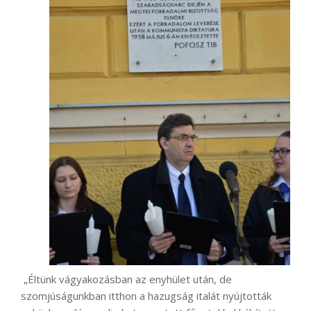
„Éltünk vágyakozásban az enyhület után, de
szomjúságunkban itthon a hazugság italát nyújtották