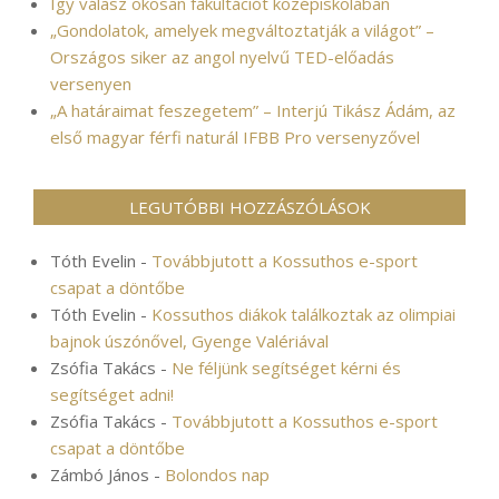
Így válasz okosan fakultációt középiskolában
„Gondolatok, amelyek megváltoztatják a világot” –
Országos siker az angol nyelvű TED-előadás
versenyen
„A határaimat feszegetem” – Interjú Tikász Ádám, az
első magyar férfi naturál IFBB Pro versenyzővel
LEGUTÓBBI HOZZÁSZÓLÁSOK
Tóth Evelin
-
Továbbjutott a Kossuthos e-sport
csapat a döntőbe
Tóth Evelin
-
Kossuthos diákok találkoztak az olimpiai
bajnok úszónővel, Gyenge Valériával
Zsófia Takács
-
Ne féljünk segítséget kérni és
segítséget adni!
Zsófia Takács
-
Továbbjutott a Kossuthos e-sport
csapat a döntőbe
Zámbó János
-
Bolondos nap