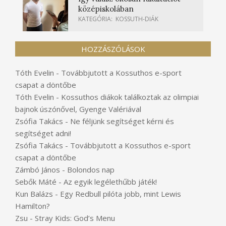
középiskolában
KATEGÓRIA:
KOSSUTH-DIÁK
HOZZÁSZÓLÁSOK
Tóth Evelin
-
Továbbjutott a Kossuthos e-sport
csapat a döntőbe
Tóth Evelin
-
Kossuthos diákok találkoztak az olimpiai
bajnok úszónővel, Gyenge Valériával
Zsófia Takács
-
Ne féljünk segítséget kérni és
segítséget adni!
Zsófia Takács
-
Továbbjutott a Kossuthos e-sport
csapat a döntőbe
Zámbó János
-
Bolondos nap
Sebők Máté
-
Az egyik legélethűbb játék!
Kun Balázs
-
Egy Redbull pilóta jobb, mint Lewis
Hamilton?
Zsu
-
Stray Kids: God’s Menu