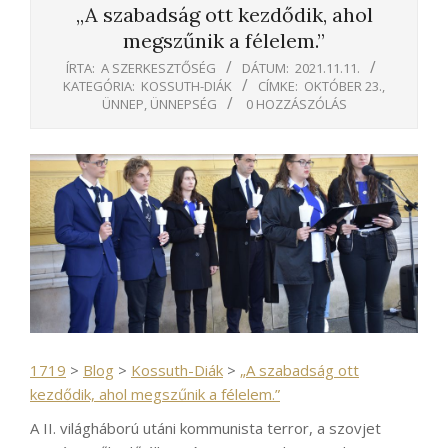
„A szabadság ott kezdődik, ahol
megszűnik a félelem.”
ÍRTA:
A SZERKESZTŐSÉG
DÁTUM:
2021.11.11.
KATEGÓRIA:
KOSSUTH-DIÁK
CÍMKE:
OKTÓBER 23.
,
ÜNNEP
,
ÜNNEPSÉG
0 HOZZÁSZÓLÁS
1719
>
Blog
>
Kossuth-Diák
>
„A szabadság ott
kezdődik, ahol megszűnik a félelem.”
A II. világháború utáni kommunista terror, a szovjet