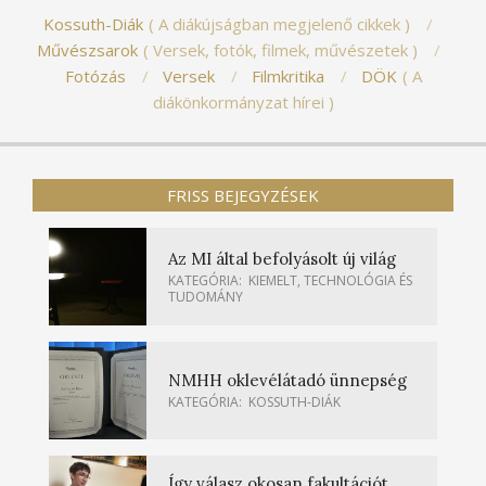
Kossuth-Diák
A diákújságban megjelenő cikkek
Művészsarok
Versek, fotók, filmek, művészetek
Fotózás
Versek
Filmkritika
DÖK
A
diákönkormányzat hírei
FRISS BEJEGYZÉSEK
Az MI által befolyásolt új világ
KATEGÓRIA:
KIEMELT
,
TECHNOLÓGIA ÉS
TUDOMÁNY
NMHH oklevélátadó ünnepség
KATEGÓRIA:
KOSSUTH-DIÁK
Így válasz okosan fakultációt