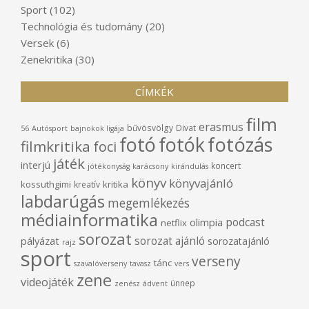
Sport
(102)
Technológia és tudomány
(20)
Versek
(6)
Zenekritika
(30)
CÍMKÉK
film
erasmus
bűvösvölgy
Divat
56
Autósport
bajnokok ligája
fotó
fotók
fotózás
filmkritika
foci
játék
interjú
koncert
jótékonyság
karácsony
kirándulás
könyv
könyvajánló
kossuthgimi
kritika
kreatív
labdarúgás
megemlékezés
médiainformatika
podcast
olimpia
netflix
sorozat
sorozat ajánló
pályázat
sorozatajánló
rajz
sport
verseny
tánc
szavalóverseny
tavasz
vers
zene
videojáték
ünnep
zenész
ádvent