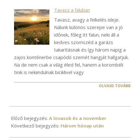
Tavasz a faluban
Tavasz, avagy a felkelés ideje.
Nálunk különös szerepe van a jó
időnek, főleg itt falun, neki áll a
kedves szomszéd a garázs
takarításnak és így három napig a
zajos konténerbe csapódó szemét hangját hallgatjuk.
Na de nem csak a világ éled fel, hanem a korombéli
tinik is nekiindulnak biciklivel vagy
OLVASD TOVÁBB
2021-
11-
Előző bejegyzés:
A lovasok és a november
11
Következő bejegyzés:
Három hónap után