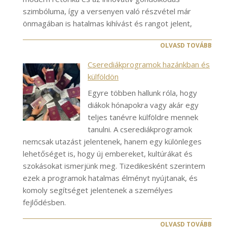
szimbóluma, így a versenyen való részvétel már
önmagában is hatalmas kihívást és rangot jelent,
OLVASD TOVÁBB
Cserediákprogramok hazánkban és
külföldön
Egyre többen hallunk róla, hogy
diákok hónapokra vagy akár egy
teljes tanévre külföldre mennek
tanulni. A cserediákprogramok
nemcsak utazást jelentenek, hanem egy különleges
lehetőséget is, hogy új embereket, kultúrákat és
szokásokat ismerjünk meg. Tizedikesként szerintem
ezek a programok hatalmas élményt nyújtanak, és
komoly segítséget jelentenek a személyes
fejlődésben.
OLVASD TOVÁBB