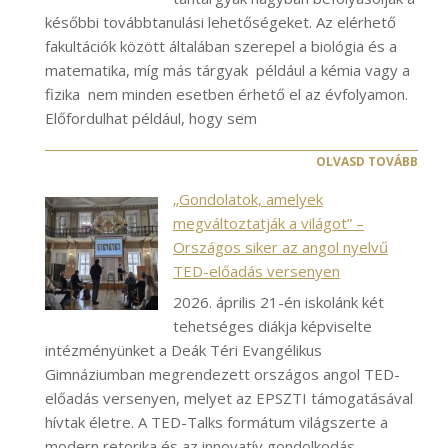
későbbi továbbtanulási lehetőségeket. Az elérhető
fakultációk között általában szerepel a biológia és a
matematika, míg más tárgyak például a kémia vagy a
fizika nem minden esetben érhető el az évfolyamon.
Előfordulhat például, hogy sem
OLVASD TOVÁBB
„Gondolatok, amelyek
megváltoztatják a világot” –
Országos siker az angol nyelvű
TED-előadás versenyen
2026. április 21-én iskolánk két
tehetséges diákja képviselte
intézményünket a Deák Téri Evangélikus
Gimnáziumban megrendezett országos angol TED-
előadás versenyen, melyet az EPSZTI támogatásával
hívtak életre. A TED-Talks formátum világszerte a
modern retorika és az innovatív gondolkodás