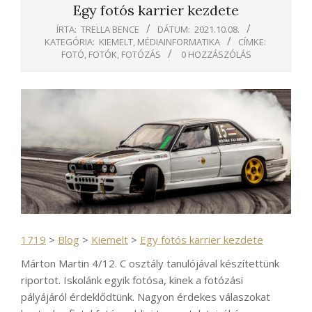
Egy fotós karrier kezdete
ÍRTA:
TRELLA BENCE
DÁTUM:
2021.10.08.
KATEGÓRIA:
KIEMELT
,
MÉDIAINFORMATIKA
CÍMKE:
FOTÓ
,
FOTÓK
,
FOTÓZÁS
0 HOZZÁSZÓLÁS
1719
>
Blog
>
Kiemelt
>
Egy fotós karrier kezdete
Márton Martin 4/12. C osztály tanulójával készítettünk
riportot. Iskolánk egyik fotósa, kinek a fotózási
pályájáról érdeklődtünk. Nagyon érdekes válaszokat