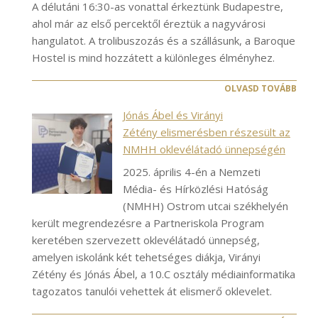
A délutáni 16:30-as vonattal érkeztünk Budapestre,
ahol már az első percektől éreztük a nagyvárosi
hangulatot. A trolibuszozás és a szállásunk, a Baroque
Hostel is mind hozzátett a különleges élményhez.
OLVASD TOVÁBB
Jónás Ábel és Virányi
Zétény elismerésben részesült az
NMHH oklevélátadó ünnepségén
2025. április 4-én a Nemzeti
Média- és Hírközlési Hatóság
(NMHH) Ostrom utcai székhelyén
került megrendezésre a Partneriskola Program
keretében szervezett oklevélátadó ünnepség,
amelyen iskolánk két tehetséges diákja, Virányi
Zétény és Jónás Ábel, a 10.C osztály médiainformatika
tagozatos tanulói vehettek át elismerő oklevelet.