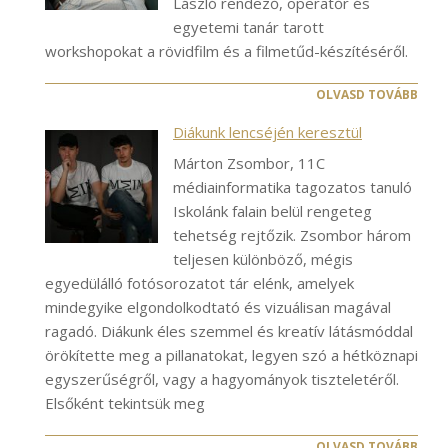
László rendező, operatőr és
egyetemi tanár tarott
workshopokat a rövidfilm és a filmetűd-készítéséről.
OLVASD TOVÁBB
Diákunk lencséjén keresztül
Márton Zsombor, 11C
médiainformatika tagozatos tanuló
Iskolánk falain belül rengeteg
tehetség rejtőzik. Zsombor három
teljesen különböző, mégis
egyedülálló fotósorozatot tár elénk, amelyek
mindegyike elgondolkodtató és vizuálisan magával
ragadó. Diákunk éles szemmel és kreatív látásmóddal
örökítette meg a pillanatokat, legyen szó a hétköznapi
egyszerűségről, vagy a hagyományok tiszteletéről.
Elsőként tekintsük meg
OLVASD TOVÁBB