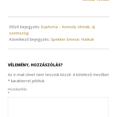
2021-
10-
Előző bejegyzés:
Euphoria – Komoly témák, új
08
szemszög
Következő bejegyzés:
Spekker Emese: Haikuk
VÉLEMÉNY, HOZZÁSZÓLÁS?
Az e-mail címet nem tesszük közzé.
A kötelező mezőket
*
karakterrel jelöltük
Hozzászólás
*