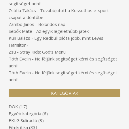
segítséget adni!
Zsófia Takács
-
Továbbjutott a Kossuthos e-sport
csapat a döntőbe
Zámbó János
-
Bolondos nap
Sebők Máté
-
Az egyik legélethűbb játék!
Kun Balázs
-
Egy Redbull pilóta jobb, mint Lewis
Hamilton?
Zsu
-
Stray Kids: God’s Menu
Tóth Evelin
-
Ne féljünk segítséget kérni és segítséget
adni!
Tóth Evelin
-
Ne féljünk segítséget kérni és segítséget
adni!
KATEGÓRIÁK
DÖK
(17)
Egyéb kategória
(6)
EKLG Sulirádió
(3)
Filmkritika
(33)