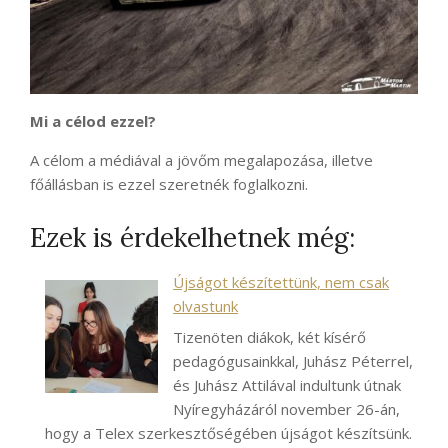
Mi a célod ezzel?
A célom a médiával a jövőm megalapozása, illetve
főállásban is ezzel szeretnék foglalkozni.
Ezek is érdekelhetnek még:
Újságot készítettünk, nem csak
olvastunk
Tizenöten diákok, két kísérő
pedagógusainkkal, Juhász Péterrel,
és Juhász Attilával indultunk útnak
Nyíregyházáról november 26-án,
hogy a Telex szerkesztőségében újságot készítsünk.