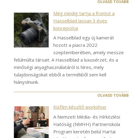
OLVASD TOVÁBB
Még mindig tartja a frontot a
Hasselblad lassan 3 éves
koncepciója
A Hasselblad egy új kamerát
hozott a piacra 2022
szeptemberében, amely messze
felülmúlta társait. A Hasselblad a luxusérzet, és a
minőségi anyaghasználatáról is híres, mely
tulajdonságokat ebből a termékből sem kell
hiányolnunk.
OLVASD TOVÁBB
Kisfilm készítő workshop
A Nemzeti Média- és Hírközlési
Hatóság (NMHH) Partneriskola
Program keretén belül Hartai