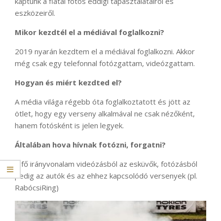
kaptunk a fiatal fotós eddigi tapasztalatairól és
eszközeiről.
Mikor kezdtél el a médiával foglalkozni?
2019 nyarán kezdtem el a médiával foglalkozni. Akkor
még csak egy telefonnal fotózgattam, videózgattam.
Hogyan és miért kezdted el?
A média világa régebb óta foglalkoztatott és jött az
ötlet, hogy egy verseny alkalmával ne csak nézőként,
hanem fotósként is jelen legyek.
Általában hova hívnak fotózni, forgatni?
A fő irányvonalam videózásból az esküvők, fotózásból
pedig az autók és az ehhez kapcsolódó versenyek (pl.
RabócsiRing)