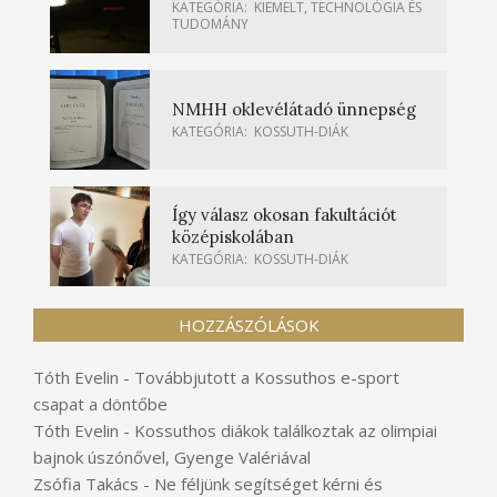
KATEGÓRIA:
KIEMELT
,
TECHNOLÓGIA ÉS
TUDOMÁNY
NMHH oklevélátadó ünnepség
KATEGÓRIA:
KOSSUTH-DIÁK
Így válasz okosan fakultációt
középiskolában
KATEGÓRIA:
KOSSUTH-DIÁK
HOZZÁSZÓLÁSOK
Tóth Evelin
-
Továbbjutott a Kossuthos e-sport
csapat a döntőbe
Tóth Evelin
-
Kossuthos diákok találkoztak az olimpiai
bajnok úszónővel, Gyenge Valériával
Zsófia Takács
-
Ne féljünk segítséget kérni és