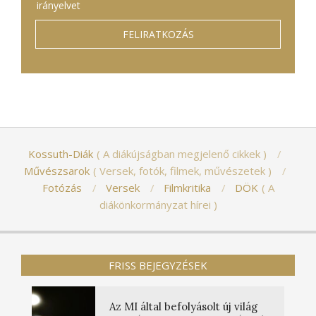
irányelvet
Kossuth-Diák
A diákújságban megjelenő cikkek
Művészsarok
Versek, fotók, filmek, művészetek
Fotózás
Versek
Filmkritika
DÖK
A
diákönkormányzat hírei
FRISS BEJEGYZÉSEK
Az MI által befolyásolt új világ