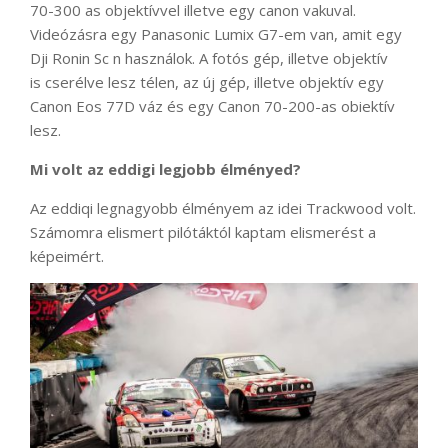
70-300 as objektívvel illetve egy canon vakuval.
Videózásra egy Panasonic Lumix G7-em van, amit egy
Dji Ronin Sc n használok. A fotós gép, illetve objektív
is cserélve lesz télen, az új gép, illetve objektív egy
Canon Eos 77D váz és egy Canon 70-200-as obiektív
lesz.
Mi volt az eddigi legjobb élményed?
Az eddiqi legnagyobb élményem az idei Trackwood volt.
Számomra elismert pilótáktól kaptam elismerést a
képeimért.