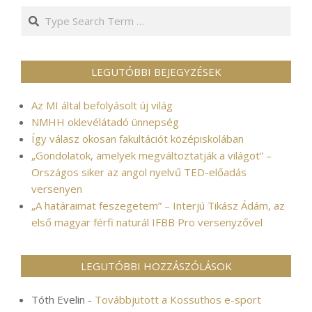
Search
LEGUTÓBBI BEJEGYZÉSEK
Az MI által befolyásolt új világ
NMHH oklevélátadó ünnepség
Így válasz okosan fakultációt középiskolában
„Gondolatok, amelyek megváltoztatják a világot” –
Országos siker az angol nyelvű TED-előadás
versenyen
„A határaimat feszegetem” – Interjú Tikász Ádám, az
első magyar férfi naturál IFBB Pro versenyzővel
LEGUTÓBBI HOZZÁSZÓLÁSOK
Tóth Evelin
-
Továbbjutott a Kossuthos e-sport