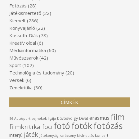
Fotózás
(28)
Játékismertető
(22)
Kiemelt
(286)
Könyvajánló
(22)
Kossuth-Diák
(78)
Kreatív oldal
(6)
Médiainformatika
(60)
Művészsarok
(42)
Sport
(102)
Technológia és tudomány
(20)
Versek
(6)
Zenekritika
(30)
CÍMKÉK
film
erasmus
bűvösvölgy
Divat
56
Autósport
bajnokok ligája
fotó
fotók
fotózás
filmkritika
foci
játék
interjú
koncert
jótékonyság
karácsony
kirándulás