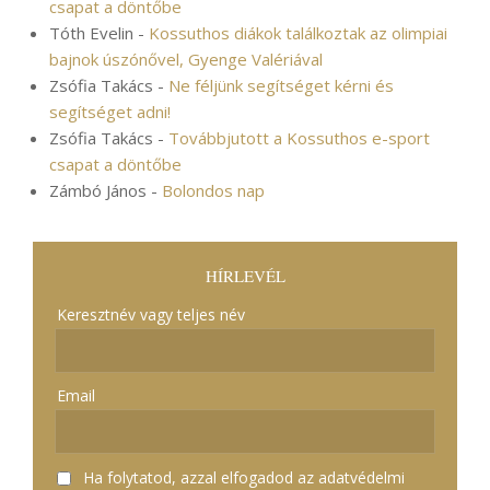
csapat a döntőbe
Tóth Evelin
-
Kossuthos diákok találkoztak az olimpiai
bajnok úszónővel, Gyenge Valériával
Zsófia Takács
-
Ne féljünk segítséget kérni és
segítséget adni!
Zsófia Takács
-
Továbbjutott a Kossuthos e-sport
csapat a döntőbe
Zámbó János
-
Bolondos nap
HÍRLEVÉL
Keresztnév vagy teljes név
Email
Ha folytatod, azzal elfogadod az adatvédelmi