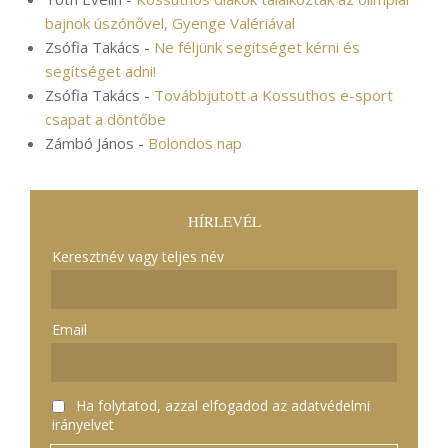
bajnok úszónővel, Gyenge Valériával
Zsófia Takács
-
Ne féljünk segítséget kérni és
segítséget adni!
Zsófia Takács
-
Továbbjutott a Kossuthos e-sport
csapat a döntőbe
Zámbó János
-
Bolondos nap
HÍRLEVÉL
Keresztnév vagy teljes név
Email
Ha folytatod, azzal elfogadod az adatvédelmi
irányelvet