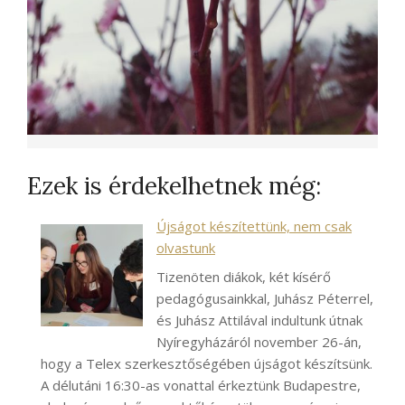
Ezek is érdekelhetnek még:
Újságot készítettünk, nem csak
olvastunk
Tizenöten diákok, két kísérő
pedagógusainkkal, Juhász Péterrel,
és Juhász Attilával indultunk útnak
Nyíregyházáról november 26-án,
hogy a Telex szerkesztőségében újságot készítsünk.
A délutáni 16:30-as vonattal érkeztünk Budapestre,