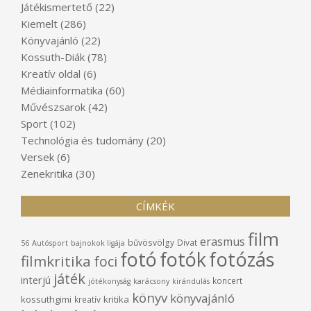
Játékismertető
(22)
Kiemelt
(286)
Könyvajánló
(22)
Kossuth-Diák
(78)
Kreatív oldal
(6)
Médiainformatika
(60)
Művészsarok
(42)
Sport
(102)
Technológia és tudomány
(20)
Versek
(6)
Zenekritika
(30)
CÍMKÉK
film
erasmus
bűvösvölgy
Divat
56
Autósport
bajnokok ligája
fotó
fotók
fotózás
filmkritika
foci
játék
interjú
koncert
jótékonyság
karácsony
kirándulás
könyv
könyvajánló
kossuthgimi
kritika
kreatív