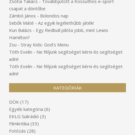
Zsófia Takács
-
Továbbjutott a Kossuthos e-sport
csapat a döntőbe
Zámbó János
-
Bolondos nap
Sebők Máté
-
Az egyik legélethűbb játék!
Kun Balázs
-
Egy Redbull pilóta jobb, mint Lewis
Hamilton?
Zsu
-
Stray Kids: God’s Menu
Tóth Evelin
-
Ne féljünk segítséget kérni és segítséget
adni!
Tóth Evelin
-
Ne féljünk segítséget kérni és segítséget
adni!
KATEGÓRIÁK
DÖK
(17)
Egyéb kategória
(6)
EKLG Sulirádió
(3)
Filmkritika
(33)
Fotózás
(28)