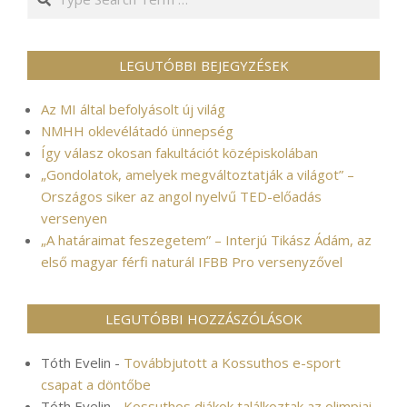
LEGUTÓBBI BEJEGYZÉSEK
Az MI által befolyásolt új világ
NMHH oklevélátadó ünnepség
Így válasz okosan fakultációt középiskolában
„Gondolatok, amelyek megváltoztatják a világot” –
Országos siker az angol nyelvű TED-előadás
versenyen
„A határaimat feszegetem” – Interjú Tikász Ádám, az
első magyar férfi naturál IFBB Pro versenyzővel
LEGUTÓBBI HOZZÁSZÓLÁSOK
Tóth Evelin
-
Továbbjutott a Kossuthos e-sport
csapat a döntőbe
Tóth Evelin
-
Kossuthos diákok találkoztak az olimpiai