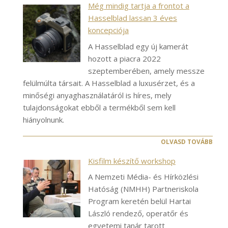
Még mindig tartja a frontot a
Hasselblad lassan 3 éves
koncepciója
A Hasselblad egy új kamerát
hozott a piacra 2022
szeptemberében, amely messze
felülmúlta társait. A Hasselblad a luxusérzet, és a
minőségi anyaghasználatáról is híres, mely
tulajdonságokat ebből a termékből sem kell
hiányolnunk.
OLVASD TOVÁBB
Kisfilm készítő workshop
A Nemzeti Média- és Hírközlési
Hatóság (NMHH) Partneriskola
Program keretén belül Hartai
László rendező, operatőr és
egyetemi tanár tarott