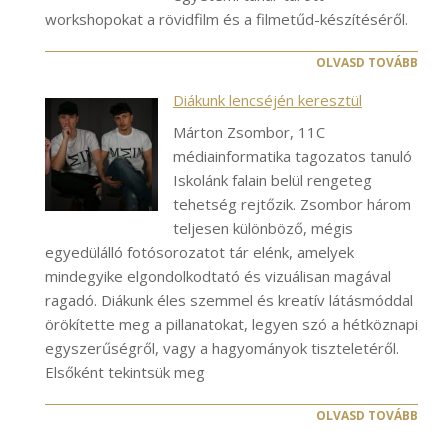
workshopokat a rövidfilm és a filmetűd-készítéséről.
OLVASD TOVÁBB
Diákunk lencséjén keresztül
Márton Zsombor, 11C
médiainformatika tagozatos tanuló
Iskolánk falain belül rengeteg
tehetség rejtőzik. Zsombor három
teljesen különböző, mégis
egyedülálló fotósorozatot tár elénk, amelyek
mindegyike elgondolkodtató és vizuálisan magával
ragadó. Diákunk éles szemmel és kreatív látásmóddal
örökítette meg a pillanatokat, legyen szó a hétköznapi
egyszerűségről, vagy a hagyományok tiszteletéről.
Elsőként tekintsük meg
OLVASD TOVÁBB