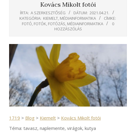
Kovács Mikolt fotói
ÍRTA:
A SZERKESZTŐSÉG
DÁTUM:
2021.04.21.
KATEGÓRIA:
KIEMELT
,
MÉDIAINFORMATIKA
CÍMKE:
FOTÓ
,
FOTÓK
,
FOTÓZÁS
,
MÉDIAINFORMATIKA
0
HOZZÁSZÓLÁS
1719
>
Blog
>
Kiemelt
>
Kovács Mikolt fotói
Téma: tavasz, naplemente, virágok, kutya