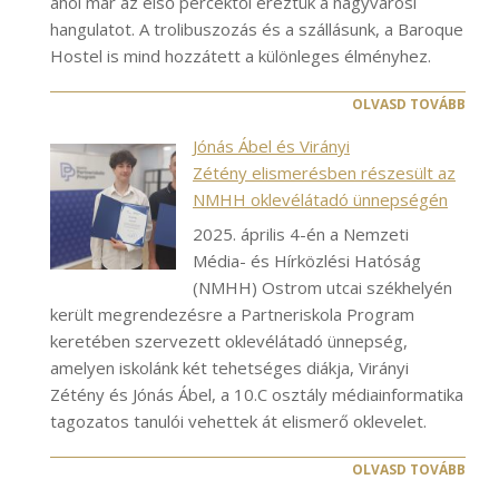
ahol már az első percektől éreztük a nagyvárosi
hangulatot. A trolibuszozás és a szállásunk, a Baroque
Hostel is mind hozzátett a különleges élményhez.
OLVASD TOVÁBB
Jónás Ábel és Virányi
Zétény elismerésben részesült az
NMHH oklevélátadó ünnepségén
2025. április 4-én a Nemzeti
Média- és Hírközlési Hatóság
(NMHH) Ostrom utcai székhelyén
került megrendezésre a Partneriskola Program
keretében szervezett oklevélátadó ünnepség,
amelyen iskolánk két tehetséges diákja, Virányi
Zétény és Jónás Ábel, a 10.C osztály médiainformatika
tagozatos tanulói vehettek át elismerő oklevelet.
OLVASD TOVÁBB