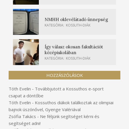
NMHH oklevélátadó ünnepség
KATEGÓRIA:
KOSSUTH-DIÁK
Így válasz okosan fakultációt
középiskolában
KATEGÓRIA:
KOSSUTH-DIÁK
HOZZÁSZÓLÁSOK
Tóth Evelin
-
Továbbjutott a Kossuthos e-sport
csapat a döntőbe
Tóth Evelin
-
Kossuthos diákok találkoztak az olimpiai
bajnok úszónővel, Gyenge Valériával
Zsófia Takács
-
Ne féljünk segítséget kérni és
segítséget adni!