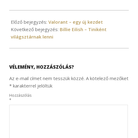
2021-
04-
Előző bejegyzés:
Valorant – egy új kezdet
21
Következő bejegyzés:
Billie Eilish – Tiniként
világsztárnak lenni
VÉLEMÉNY, HOZZÁSZÓLÁS?
Az e-mail címet nem tesszük közzé.
A kötelező mezőket
*
karakterrel jelöltük
Hozzászólás
*