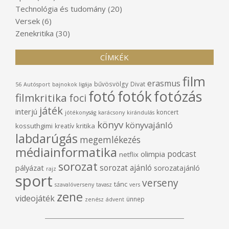
Technológia és tudomány
(20)
Versek
(6)
Zenekritika
(30)
CÍMKÉK
film
erasmus
bűvösvölgy
Divat
56
Autósport
bajnokok ligája
fotó
fotók
fotózás
filmkritika
foci
játék
interjú
koncert
jótékonyság
karácsony
kirándulás
könyv
könyvajánló
kossuthgimi
kritika
kreatív
labdarúgás
megemlékezés
médiainformatika
podcast
olimpia
netflix
sorozat
sorozat ajánló
pályázat
sorozatajánló
rajz
sport
verseny
tánc
szavalóverseny
tavasz
vers
zene
videojáték
ünnep
zenész
ádvent