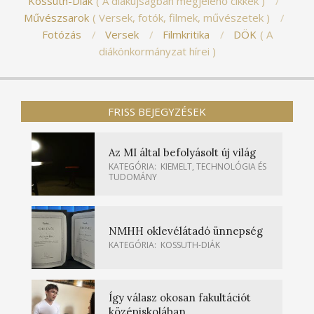
Kossuth-Diák
A diákújságban megjelenő cikkek
Művészsarok
Versek, fotók, filmek, művészetek
Fotózás
Versek
Filmkritika
DÖK
A
diákönkormányzat hírei
FRISS BEJEGYZÉSEK
Az MI által befolyásolt új világ
KATEGÓRIA:
KIEMELT
,
TECHNOLÓGIA ÉS
TUDOMÁNY
NMHH oklevélátadó ünnepség
KATEGÓRIA:
KOSSUTH-DIÁK
Így válasz okosan fakultációt
középiskolában