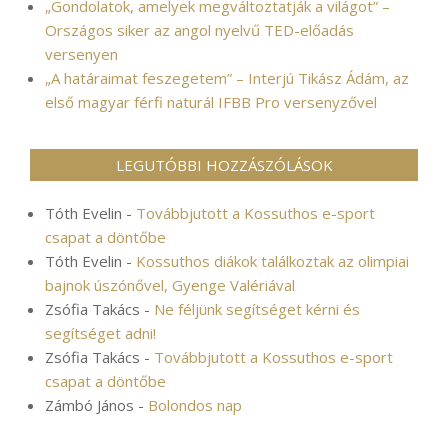
„Gondolatok, amelyek megváltoztatják a világot” –
Országos siker az angol nyelvű TED-előadás
versenyen
„A határaimat feszegetem” – Interjú Tikász Ádám, az
első magyar férfi naturál IFBB Pro versenyzővel
LEGUTÓBBI HOZZÁSZÓLÁSOK
Tóth Evelin
-
Továbbjutott a Kossuthos e-sport
csapat a döntőbe
Tóth Evelin
-
Kossuthos diákok találkoztak az olimpiai
bajnok úszónővel, Gyenge Valériával
Zsófia Takács
-
Ne féljünk segítséget kérni és
segítséget adni!
Zsófia Takács
-
Továbbjutott a Kossuthos e-sport
csapat a döntőbe
Zámbó János
-
Bolondos nap