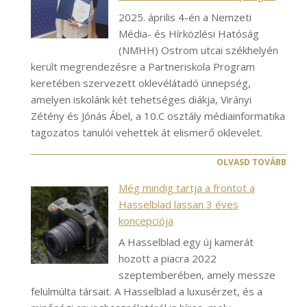
2025. április 4-én a Nemzeti
Média- és Hírközlési Hatóság
(NMHH) Ostrom utcai székhelyén
került megrendezésre a Partneriskola Program
keretében szervezett oklevélátadó ünnepség,
amelyen iskolánk két tehetséges diákja, Virányi
Zétény és Jónás Ábel, a 10.C osztály médiainformatika
tagozatos tanulói vehettek át elismerő oklevelet.
OLVASD TOVÁBB
Még mindig tartja a frontot a
Hasselblad lassan 3 éves
koncepciója
A Hasselblad egy új kamerát
hozott a piacra 2022
szeptemberében, amely messze
felülmúlta társait. A Hasselblad a luxusérzet, és a