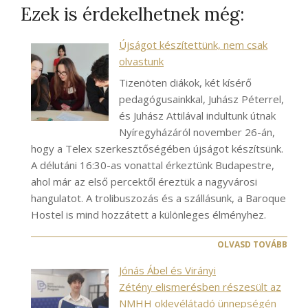
Ezek is érdekelhetnek még:
Újságot készítettünk, nem csak
olvastunk
Tizenöten diákok, két kísérő
pedagógusainkkal, Juhász Péterrel,
és Juhász Attilával indultunk útnak
Nyíregyházáról november 26-án,
hogy a Telex szerkesztőségében újságot készítsünk.
A délutáni 16:30-as vonattal érkeztünk Budapestre,
ahol már az első percektől éreztük a nagyvárosi
hangulatot. A trolibuszozás és a szállásunk, a Baroque
Hostel is mind hozzátett a különleges élményhez.
OLVASD TOVÁBB
Jónás Ábel és Virányi
Zétény elismerésben részesült az
NMHH oklevélátadó ünnepségén