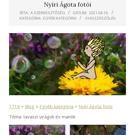
Nyíri Ágota fotói
ÍRTA:
A SZERKESZTŐSÉG
DÁTUM:
2021.04.16.
KATEGÓRIA:
EGYÉB KATEGÓRIA
0 HOZZÁSZÓLÁS
1719
>
Blog
>
Egyéb kategória
>
Nyíri Ágota fotói
Téma: tavaszi virágok és manók