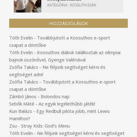
KATEGÓRIA:
KOSSUTH-DIÁK
HOZZÁSZÓLÁSOK
Tóth Evelin
-
Továbbjutott a Kossuthos e-sport
csapat a döntőbe
Tóth Evelin
-
Kossuthos diákok találkoztak az olimpiai
bajnok úszónővel, Gyenge Valériával
Zsófia Takács
-
Ne féljünk segítséget kérni és
segítséget adni!
Zsófia Takács
-
Továbbjutott a Kossuthos e-sport
csapat a döntőbe
Zámbó János
-
Bolondos nap
Sebők Máté
-
Az egyik legélethűbb játék!
Kun Balázs
-
Egy Redbull pilóta jobb, mint Lewis
Hamilton?
Zsu
-
Stray Kids: God’s Menu
Tóth Evelin
-
Ne féljünk segítséget kérni és segítséget