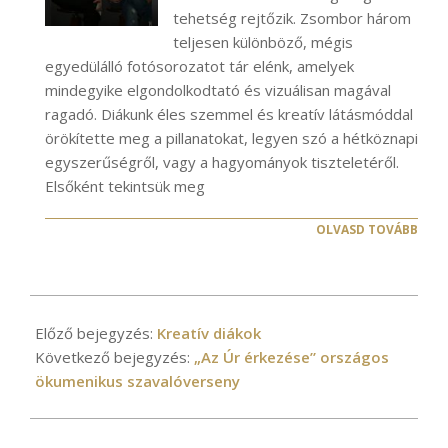
tehetség rejtőzik. Zsombor három
teljesen különböző, mégis
egyedülálló fotósorozatot tár elénk, amelyek
mindegyike elgondolkodtató és vizuálisan magával
ragadó. Diákunk éles szemmel és kreatív látásmóddal
örökítette meg a pillanatokat, legyen szó a hétköznapi
egyszerűségről, vagy a hagyományok tiszteletéről.
Elsőként tekintsük meg
OLVASD TOVÁBB
2021-
04-
Előző bejegyzés:
Kreatív diákok
16
Következő bejegyzés:
„Az Úr érkezése” országos
ökumenikus szavalóverseny