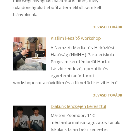
minőségi anyaghasználatáról is híres, mely
tulajdonságokat ebből a termékből sem kell
hiányolnunk.
OLVASD TOVÁBB
Kisfilm készítő workshop
A Nemzeti Média- és Hírközlési
Hatóság (NMHH) Partneriskola
Program keretén belül Hartai
László rendező, operatőr és
egyetemi tanár tarott
workshopokat a rövidfilm és a filmetűd-készítéséről.
OLVASD TOVÁBB
Diákunk lencséjén keresztül
Márton Zsombor, 11C
médiainformatika tagozatos tanuló
Iskolánk falain belül rengeteg