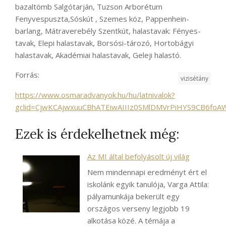
bazaltömb Salgótarján, Tuzson Arborétum
Fenyvespuszta,Sóskút , Szemes köz, Pappenhein-
barlang, Mátraverebély Szentkút, halastavak: Fényes-
tavak, Elepi halastavak, Borsósi-tározó, Hortobágyi
halastavak, Akadémiai halastavak, Geleji halastó.
Forrás:
vizisétány
https://www.osmaradvanyok.hu/hu/latnivalok?
gclid=CjwKCAjwxuuCBhATEiwAIIIz0SMlDMVrPiHYS9CB6f
Ezek is érdekelhetnek még:
Az MI által befolyásolt új világ
Nem mindennapi eredményt ért el
iskolánk egyik tanulója, Varga Attila:
pályamunkája bekerült egy
országos verseny legjobb 19
alkotása közé. A témája a