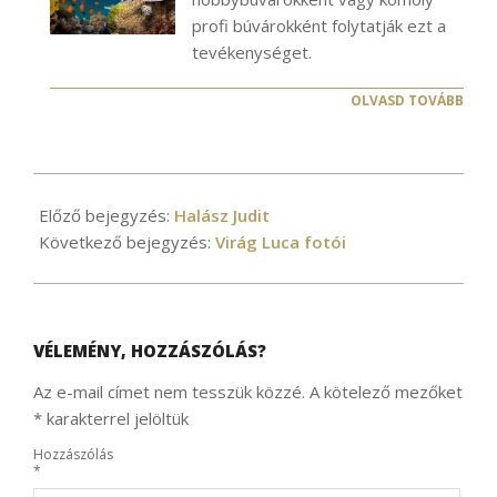
profi búvárokként folytatják ezt a
tevékenységet.
OLVASD TOVÁBB
2021-
04-
Előző bejegyzés:
Halász Judit
14
Következő bejegyzés:
Virág Luca fotói
VÉLEMÉNY, HOZZÁSZÓLÁS?
Az e-mail címet nem tesszük közzé.
A kötelező mezőket
*
karakterrel jelöltük
Hozzászólás
*