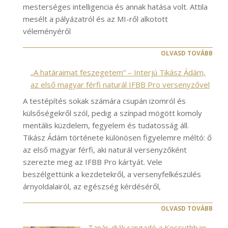
mesterséges intelligencia és annak hatása volt. Attila
mesélt a pályázatról és az MI-ről alkotott
véleményéről
OLVASD TOVÁBB
„A határaimat feszegetem” – Interjú Tikász Ádám,
az első magyar férfi naturál IFBB Pro versenyzővel
A testépítés sokak számára csupán izomról és
külsőségekről szól, pedig a színpad mögött komoly
mentális küzdelem, fegyelem és tudatosság áll.
Tikász Ádám története különösen figyelemre méltó: ő
az első magyar férfi, aki naturál versenyzőként
szerezte meg az IFBB Pro kártyát. Vele
beszélgettünk a kezdetekről, a versenyfelkészülés
árnyoldalairól, az egészség kérdéséről,
OLVASD TOVÁBB
Tanár-diák rangadó a Kossuthban