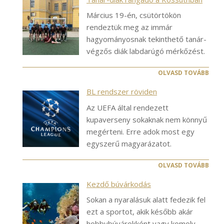
Március 19-én, csütörtökön
rendeztük meg az immár
hagyományosnak tekinthető tanár-
végzős diák labdarúgó mérkőzést.
OLVASD TOVÁBB
BL rendszer röviden
Az UEFA által rendezett
kupaverseny sokaknak nem könnyű
megérteni. Erre adok most egy
egyszerű magyarázatot.
OLVASD TOVÁBB
Kezdő búvárkodás
Sokan a nyaralásuk alatt fedezik fel
ezt a sportot, akik később akár
hobbybúvárokként vagy komoly