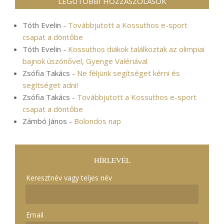
LEGUTÓBBI HOZZÁSZÓLÁSOK
Tóth Evelin
-
Továbbjutott a Kossuthos e-sport
csapat a döntőbe
Tóth Evelin
-
Kossuthos diákok találkoztak az olimpiai
bajnok úszónővel, Gyenge Valériával
Zsófia Takács
-
Ne féljünk segítséget kérni és
segítséget adni!
Zsófia Takács
-
Továbbjutott a Kossuthos e-sport
csapat a döntőbe
Zámbó János
-
Bolondos nap
HÍRLEVÉL
Keresztnév vagy teljes név
Email