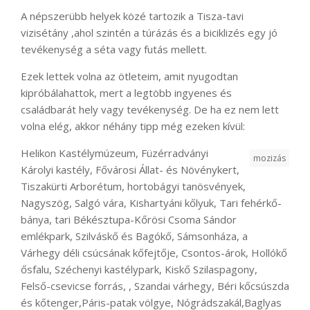
A népszerübb helyek közé tartozik a Tisza-tavi
vizisétány ,ahol szintén a túrázás és a biciklizés egy jó
tevékenység a séta vagy futás mellett.
Ezek lettek volna az ötleteim, amit nyugodtan
kipróbálahattok, mert a legtöbb ingyenes és
családbarát hely vagy tevékenység. De ha ez nem lett
volna elég, akkor néhány tipp még ezeken kívül:
Helikon Kastélymúzeum, Füzérradványi
mozizás
Károlyi kastély, Fővárosi Állat- és Növénykert,
Tiszakürti Arborétum, hortobágyi tanösvények,
Nagyszög, Salgó vára, Kishartyáni kőlyuk, Tari fehérkő-
bánya, tari Békésztupa-Kőrösi Csoma Sándor
emlékpark, Szilváskő és Bagókő, Sámsonháza, a
Várhegy déli csúcsának kőfejtője, Csontos-árok, Hollókő
ősfalu, Széchenyi kastélypark, Kiskő Szilaspagony,
Felső-csevicse forrás, , Szandai várhegy, Béri kőcsúszda
és kőtenger,Páris-patak völgye, Nógrádszakál,Baglyas