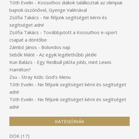
Tóth Evelin
-
Kossuthos diákok találkoztak az olimpiai
bajnok úszónővel, Gyenge Valériával
Zsófia Takács
-
Ne féljünk segítséget kérni és
segítséget adni!
Zsófia Takács
-
Továbbjutott a Kossuthos e-sport
csapat a döntőbe
Zámbó János
-
Bolondos nap
Sebők Máté
-
Az egyik legélethűbb játék!
Kun Balázs
-
Egy Redbull pilóta jobb, mint Lewis
Hamilton?
Zsu
-
Stray Kids: God’s Menu
Tóth Evelin
-
Ne féljünk segítséget kérni és segítséget
adni!
Tóth Evelin
-
Ne féljünk segítséget kérni és segítséget
adni!
KATEGÓRIÁK
DÖK
(17)