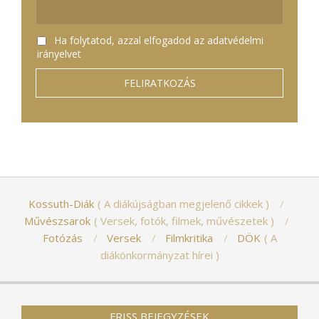
Ha folytatod, azzal elfogadod az adatvédelmi
irányelvet
Kossuth-Diák
A diákújságban megjelenő cikkek
Művészsarok
Versek, fotók, filmek, művészetek
Fotózás
Versek
Filmkritika
DÖK
A
diákönkormányzat hírei
FRISS BEJEGYZÉSEK