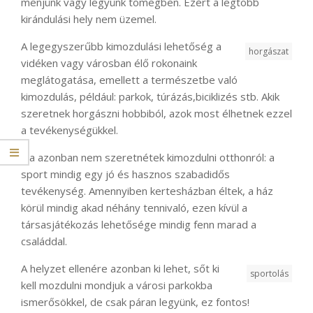
menjünk vagy legyünk tömegben. Ezért a legtöbb
kirándulási hely nem üzemel.
A legegyszerűbb kimozdulási lehetőség a
horgászat
vidéken vagy városban élő rokonaink
meglátogatása, emellett a természetbe való
kimozdulás, például: parkok, túrázás,biciklizés stb. Akik
szeretnek horgászni hobbiból, azok most élhetnek ezzel
a tevékenységükkel.
Ha azonban nem szeretnétek kimozdulni otthonról: a
sport mindig egy jó és hasznos szabadidős
tevékenység. Amennyiben kertesházban éltek, a ház
körül mindig akad néhány tennivaló, ezen kívül a
társasjátékozás lehetősége mindig fenn marad a
családdal.
A helyzet ellenére azonban ki lehet, sőt ki
sportolás
kell mozdulni mondjuk a városi parkokba
ismerősökkel, de csak páran legyünk, ez fontos!