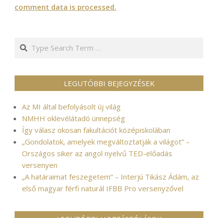
comment data is processed.
Search
LEGUTÓBBI BEJEGYZÉSEK
Az MI által befolyásolt új világ
NMHH oklevélátadó ünnepség
Így válasz okosan fakultációt középiskolában
„Gondolatok, amelyek megváltoztatják a világot” –
Országos siker az angol nyelvű TED-előadás
versenyen
„A határaimat feszegetem” – Interjú Tikász Ádám, az
első magyar férfi naturál IFBB Pro versenyzővel