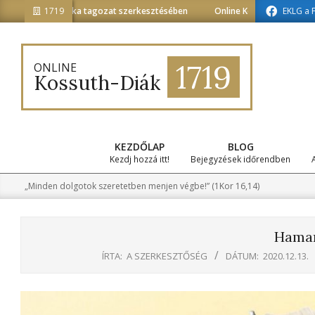
Skip
édiainformatika tagozat szerkesztésében
1719
Online Kossuth-Diák a médiai
EKLG a 
to
content
1719
ONLINE
Kossuth-Diák
KEZDŐLAP
BLOG
Kezdj hozzá itt!
Bejegyzések időrendben
„Minden dolgotok szeretetben menjen végbe!” (1Kor 16,14)
Hama
ÍRTA:
A SZERKESZTŐSÉG
DÁTUM:
2020.12.13.