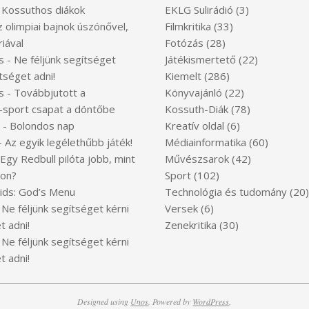
-
Kossuthos diákok
EKLG Sulirádió
(3)
z olimpiai bajnok úszónővel,
Filmkritika
(33)
iával
Fotózás
(28)
s
-
Ne féljünk segítséget
Játékismertető
(22)
tséget adni!
Kiemelt
(286)
s
-
Továbbjutott a
Könyvajánló
(22)
-sport csapat a döntőbe
Kossuth-Diák
(78)
-
Bolondos nap
Kreatív oldal
(6)
-
Az egyik legélethűbb játék!
Médiainformatika
(60)
Egy Redbull pilóta jobb, mint
Művészsarok
(42)
ton?
Sport
(102)
Kids: God’s Menu
Technológia és tudomány
(20)
-
Ne féljünk segítséget kérni
Versek
(6)
t adni!
Zenekritika
(30)
-
Ne féljünk segítséget kérni
t adni!
Designed using
Unos
. Powered by
WordPress
.