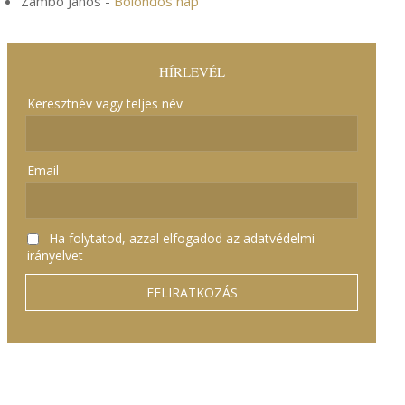
Zámbó János
-
Bolondos nap
HÍRLEVÉL
Keresztnév vagy teljes név
Email
Ha folytatod, azzal elfogadod az adatvédelmi
irányelvet