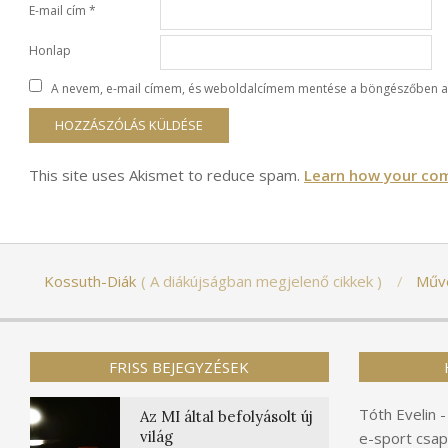
E-mail cím
*
Honlap
A nevem, e-mail címem, és weboldalcímem mentése a böngészőben a
This site uses Akismet to reduce spam.
Learn how your com
Kossuth-Diák
A diákújságban megjelenő cikkek
Műv
FRISS BEJEGYZÉSEK
Tóth Evelin
Az MI által befolyásolt új
világ
e-sport csap