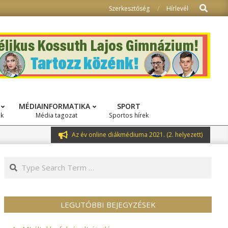
Search
Szerkesztőség
Hírlevél
MÉDIAINFORMATIKA
SPORT
ok
Média tagozat
Sportos hírek
Az év online diákmédiuma 2021. (2. helyezett)
Search
LEGUTÓBBI BEJEGYZÉSEK