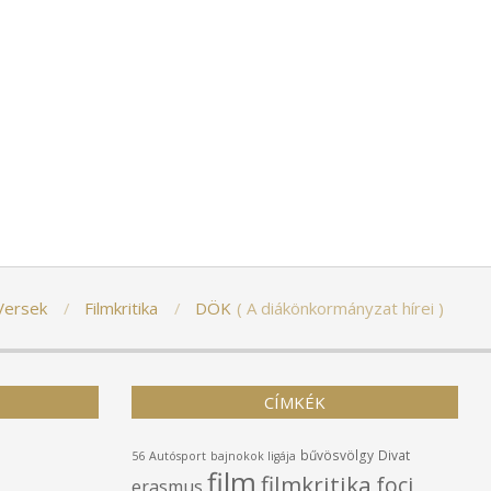
Versek
Filmkritika
DÖK
A diákönkormányzat hírei
CÍMKÉK
bűvösvölgy
Divat
56
Autósport
bajnokok ligája
film
filmkritika
foci
erasmus