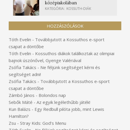
középiskolában
KATEGÓRIA:
KOSSUTH-DIÁK
HOZZÁSZÓLÁSOK
Tóth Evelin
-
Továbbjutott a Kossuthos e-sport
csapat a döntőbe
Tóth Evelin
-
Kossuthos diákok találkoztak az olimpiai
bajnok úszónővel, Gyenge Valériával
Zsófia Takács
-
Ne féljünk segítséget kérni és
segítséget adni!
Zsófia Takács
-
Továbbjutott a Kossuthos e-sport
csapat a döntőbe
Zámbó János
-
Bolondos nap
Sebők Máté
-
Az egyik legélethűbb játék!
Kun Balázs
-
Egy Redbull pilóta jobb, mint Lewis
Hamilton?
Zsu
-
Stray Kids: God’s Menu
Tóth Evelin
-
Ne féljünk segítséget kérni és segítséget