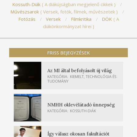
Kossuth-Diák
A diákújságban megjelenő cikkek
Művészsarok
Versek, fotók, filmek, művészetek
Fotózás
Versek
Filmkritika
DÖK
A
diákönkormányzat hírei
FRISS BEJEGYZÉSEK
Az MI által befolyásolt új világ
KATEGÓRIA:
KIEMELT
,
TECHNOLÓGIA ÉS
TUDOMÁNY
NMHH oklevélátadó ünnepség
KATEGÓRIA:
KOSSUTH-DIÁK
Így válasz okosan fakultációt