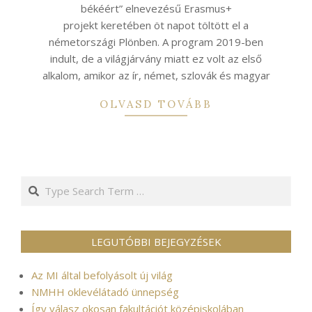
békéért” elnevezésű Erasmus+
projekt keretében öt napot töltött el a
németországi Plönben. A program 2019-ben
indult, de a világjárvány miatt ez volt az első
alkalom, amikor az ír, német, szlovák és magyar
OLVASD TOVÁBB
Search
LEGUTÓBBI BEJEGYZÉSEK
Az MI által befolyásolt új világ
NMHH oklevélátadó ünnepség
Így válasz okosan fakultációt középiskolában