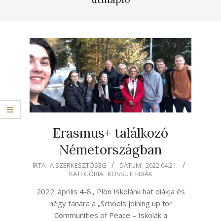
Erasmus+ találkozó
Németországban
2022-
ÍRTA:
A SZERKESZTŐSÉG
DÁTUM:
2022.04.21.
KATEGÓRIA:
KOSSUTH-DIÁK
04-
21
2022. április 4-8., Plön Iskolánk hat diákja és
négy tanára a „Schools joining up for
Communities of Peace – Iskolák a