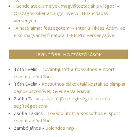
„Gondolatok, amelyek megváltoztatják a világot” –
Országos siker az angol nyelvű TED-előadás
versenyen
„A határaimat feszegetem” – Interjú Tikász Ádám, az
első magyar férfi naturál IFBB Pro versenyzővel
LEGUTÓBBI HOZZÁSZÓLÁSOK
Tóth Evelin
-
Továbbjutott a Kossuthos e-sport
csapat a döntőbe
Tóth Evelin
-
Kossuthos diákok találkoztak az olimpiai
bajnok úszónővel, Gyenge Valériával
Zsófia Takács
-
Ne féljünk segítséget kérni és
segítséget adni!
Zsófia Takács
-
Továbbjutott a Kossuthos e-sport
csapat a döntőbe
Zámbó János
-
Bolondos nap