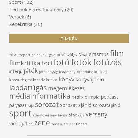
Sport
(102)
Technológia és tudomány
(20)
Versek
(6)
Zenekritika
(30)
CÍMKÉK
film
erasmus
bűvösvölgy
Divat
56
Autósport
bajnokok ligája
fotó
fotók
fotózás
filmkritika
foci
játék
interjú
koncert
jótékonyság
karácsony
kirándulás
könyv
könyvajánló
kossuthgimi
kritika
kreatív
labdarúgás
megemlékezés
médiainformatika
podcast
olimpia
netflix
sorozat
sorozat ajánló
pályázat
sorozatajánló
rajz
sport
verseny
tánc
szavalóverseny
tavasz
vers
zene
videojáték
ünnep
zenész
ádvent