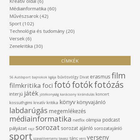
Kreatív oldal
(6)
Médiainformatika
(60)
Művészsarok
(42)
Sport
(102)
Technológia és tudomány
(20)
Versek
(6)
Zenekritika
(30)
CÍMKÉK
film
erasmus
bűvösvölgy
Divat
56
Autósport
bajnokok ligája
fotó
fotók
fotózás
filmkritika
foci
játék
interjú
koncert
jótékonyság
karácsony
kirándulás
könyv
könyvajánló
kossuthgimi
kritika
kreatív
labdarúgás
megemlékezés
médiainformatika
podcast
olimpia
netflix
sorozat
sorozat ajánló
pályázat
sorozatajánló
rajz
sport
verseny
tánc
szavalóverseny
tavasz
vers