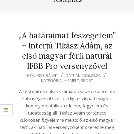
„A határaimat feszegetem”
– Interjú Tikász Ádám, az
első magyar férfi naturál
IFBB Pro versenyzővel
2026-
ÍRTA:
KISS BÁLINT
DÁTUM:
2026.03.24.
KATEGÓRIA:
KIEMELT
,
SPORT
03-
24
A testépítés sokak számára csupán izomról és
külsőségekről szól, pedig a színpad mögött
komoly mentális küzdelem, fegyelem és
tudatosság áll. Tikász Ádám története
különösen figyelemre méltó: ő az első magyar
férfi, aki naturál versenyzőként szerezte meg