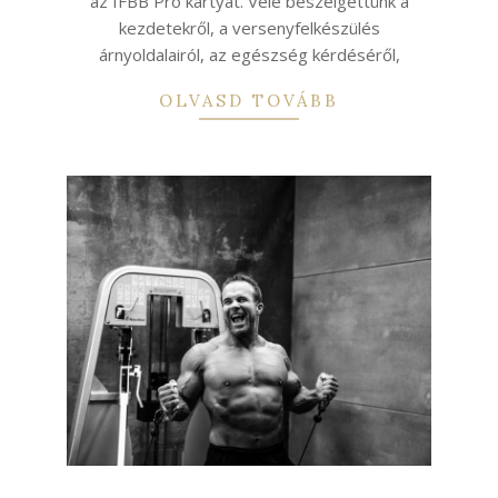
az IFBB Pro kártyát. Vele beszélgettünk a
kezdetekről, a versenyfelkészülés
árnyoldalairól, az egészség kérdéséről,
OLVASD TOVÁBB