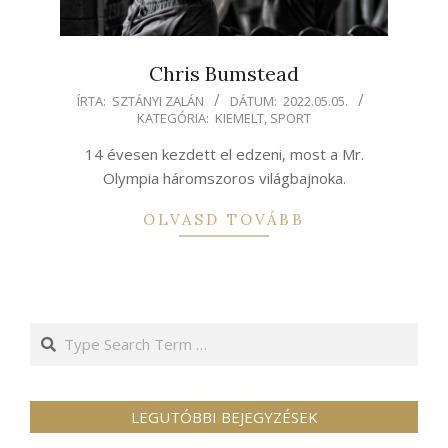
Chris Bumstead
2022-
ÍRTA:
SZTÁNYI ZALÁN
DÁTUM:
2022.05.05.
KATEGÓRIA:
KIEMELT
,
SPORT
05-
05
14 évesen kezdett el edzeni, most a Mr.
Olympia háromszoros világbajnoka.
OLVASD TOVÁBB
Search
LEGUTÓBBI BEJEGYZÉSEK