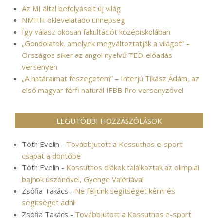
Az MI által befolyásolt új világ
NMHH oklevélátadó ünnepség
Így válasz okosan fakultációt középiskolában
„Gondolatok, amelyek megváltoztatják a világot” –
Országos siker az angol nyelvű TED-előadás
versenyen
„A határaimat feszegetem” – Interjú Tikász Ádám, az
első magyar férfi naturál IFBB Pro versenyzővel
LEGUTÓBBI HOZZÁSZÓLÁSOK
Tóth Evelin
-
Továbbjutott a Kossuthos e-sport
csapat a döntőbe
Tóth Evelin
-
Kossuthos diákok találkoztak az olimpiai
bajnok úszónővel, Gyenge Valériával
Zsófia Takács
-
Ne féljünk segítséget kérni és
segítséget adni!
Zsófia Takács
-
Továbbjutott a Kossuthos e-sport