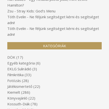
Hamilton?
Zsu
-
Stray Kids: God’s Menu
Tóth Evelin
-
Ne féljünk segítséget kérni és segítséget
adni!
Tóth Evelin
-
Ne féljünk segítséget kérni és segítséget
adni!
KATEGÓRIÁK
DÖK
(17)
Egyéb kategória
(6)
EKLG Sulirádió
(3)
Filmkritika
(33)
Fotózás
(28)
Játékismertető
(22)
Kiemelt
(286)
Könyvajánló
(22)
Kossuth-Diák
(78)