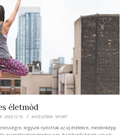
es életmód
:
2020.12.15.
KATEGÓRIA:
SPORT
letességre, legyünk nyitottak az új ételekre, mindenképp
t és gyümölcsöket minden nap, ha lehetőségünk van rá!