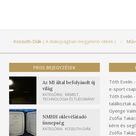
Kossuth-Diák
A diákújságban megjelenő cikkek
Műv
FRISS BEJEGYZÉSEK
Tóth Evelin
Az MI által befolyásolt új
világ
e-sport csap
KATEGÓRIA:
KIEMELT
,
Tóth Evelin
TECHNOLÓGIA ÉS TUDOMÁNY
találkoztak a
Gyenge Valér
NMHH oklevélátadó
Zsófia Takác
ünnepség
kérni és segí
KATEGÓRIA:
KOSSUTH-DIÁK
Zsófia Takác