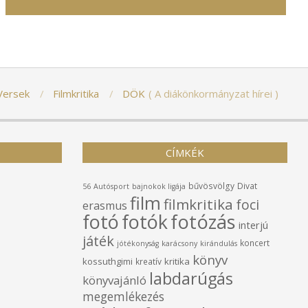
Versek
Filmkritika
DÖK
A diákönkormányzat hírei
CÍMKÉK
bűvösvölgy
Divat
56
Autósport
bajnokok ligája
film
filmkritika
foci
erasmus
fotó
fotók
fotózás
interjú
játék
koncert
jótékonyság
karácsony
kirándulás
könyv
kossuthgimi
kritika
kreatív
labdarúgás
könyvajánló
megemlékezés