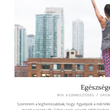
Egészség
2020-
ÍRTA:
A SZERKESZTŐSÉG
DÁTUM
12-
Szerintem a legfontosabbak, hogy: figyeljünk a mérték
15
igyunk naponta kb. 2 liter vizet, együnk zöldségeke