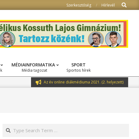
Search
Szerkesztőség
Hírlevél
MÉDIAINFORMATIKA
SPORT
ok
Média tagozat
Sportos hírek
Az év online diákmédiuma 2021. (2. helyezett)
Search