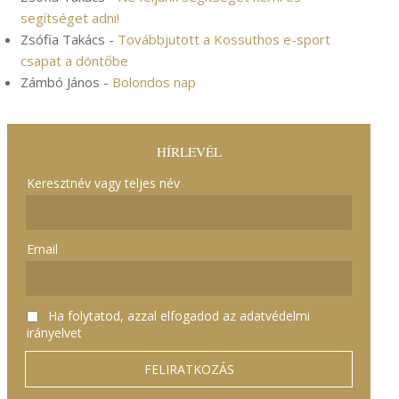
segítséget adni!
Zsófia Takács
-
Továbbjutott a Kossuthos e-sport
csapat a döntőbe
Zámbó János
-
Bolondos nap
HÍRLEVÉL
Keresztnév vagy teljes név
Email
Ha folytatod, azzal elfogadod az adatvédelmi
irányelvet