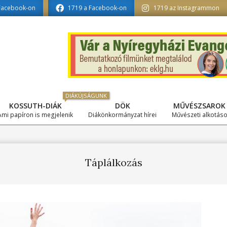
nformatika tagozat szerkesztésében
Facebook-on
1719 a Facebook-on
1719 az Instagrammon
DIÁKÚJSÁGUNK
KOSSUTH-DIÁK
DÖK
MŰVÉSZSAROK
Primary
Ami papíron is megjelenik
Diákönkormányzat hírei
Művészeti alkotás
Navigation
Menu
Táplálkozás