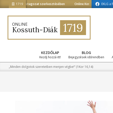
Skip
diainformatika tagozat szerkesztésében
1719
Online Kossuth-Diák a médiai
EKLG a 
to
content
1719
ONLINE
Kossuth-Diák
KEZDŐLAP
BLOG
Kezdj hozzá itt!
Bejegyzések időrendben
„Minden dolgotok szeretetben menjen végbe!” (1Kor 16,14)