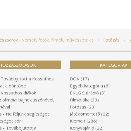
észsarok
Versek, fotók, filmek, művészetek
Fotózás
HOZZÁSZÓLÁSOK
KATEGÓRIÁK
-
Továbbjutott a Kossuthos
DÖK
(17)
at a döntőbe
Egyéb kategória
(6)
-
Kossuthos diákok
EKLG Sulirádió
(3)
z olimpiai bajnok úszónővel,
Filmkritika
(33)
iával
Fotózás
(28)
s
-
Ne féljünk segítséget
Játékismertető
(22)
tséget adni!
Kiemelt
(286)
s
-
Továbbjutott a
Könyvajánló
(22)