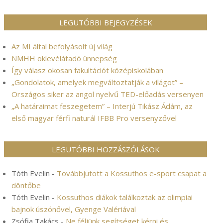
LEGUTÓBBI BEJEGYZÉSEK
Az MI által befolyásolt új világ
NMHH oklevélátadó ünnepség
Így válasz okosan fakultációt középiskolában
„Gondolatok, amelyek megváltoztatják a világot” –
Országos siker az angol nyelvű TED-előadás versenyen
„A határaimat feszegetem” – Interjú Tikász Ádám, az
első magyar férfi naturál IFBB Pro versenyzővel
LEGUTÓBBI HOZZÁSZÓLÁSOK
Tóth Evelin
-
Továbbjutott a Kossuthos e-sport csapat a
döntőbe
Tóth Evelin
-
Kossuthos diákok találkoztak az olimpiai
bajnok úszónővel, Gyenge Valériával
Zsófia Takács
-
Ne féljünk segítséget kérni és